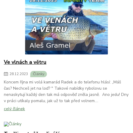
Ve vlnách a větru
28
.
12
.
2023
Články
Koncem října mi volá kamarád Radek a do telefonu hlásí: „Máš
čas? Nechceš jet na loď? " Takové nabídky rybolovu se
nenaskytují každý den tak má odpověď zněla jasně. Ano jedu! Dny
v práci utíkaly pomalu, jak už to tak před volnem....
celý článek