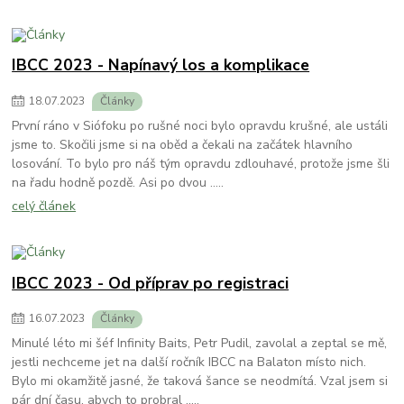
IBCC 2023 - Napínavý los a komplikace
18
.
07
.
2023
Články
První ráno v Siófoku po rušné noci bylo opravdu krušné, ale ustáli
jsme to. Skočili jsme si na oběd a čekali na začátek hlavního
losování. To bylo pro náš tým opravdu zdlouhavé, protože jsme šli
na řadu hodně pozdě. Asi po dvou .....
celý článek
IBCC 2023 - Od příprav po registraci
16
.
07
.
2023
Články
Minulé léto mi šéf Infinity Baits, Petr Pudil, zavolal a zeptal se mě,
jestli nechceme jet na další ročník IBCC na Balaton místo nich.
Bylo mi okamžitě jasné, že taková šance se neodmítá. Vzal jsem si
pár dní času, abych to probral .....