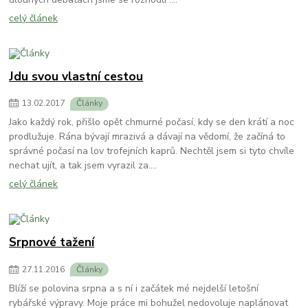
celý článek
Jdu svou vlastní cestou
13
.
02
.
2017
Články
Jako každý rok, přišlo opět chmurné počasí, kdy se den krátí a noc
prodlužuje. Rána bývají mrazivá a dávají na vědomí, že začíná to
správné počasí na lov trofejních kaprů. Nechtěl jsem si tyto chvíle
nechat ujít, a tak jsem vyrazil za....
celý článek
Srpnové tažení
27
.
11
.
2016
Články
Blíží se polovina srpna a s ní i začátek mé nejdelší letošní
rybářské výpravy. Moje práce mi bohužel nedovoluje naplánovat