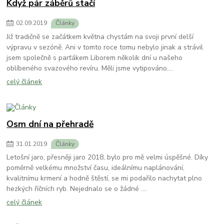
Když pár záběrů stačí
02
.
09
.
2019
Články
Již tradičně se začátkem května chystám na svoji první delší
výpravu v sezóně. Ani v tomto roce tomu nebylo jinak a strávil
jsem společně s parťákem Liborem několik dní u našeho
oblíbeného svazového revíru. Měli jsme vytipováno....
celý článek
Osm dní na přehradě
31
.
01
.
2019
Články
Letošní jaro, přesněji jaro 2018, bylo pro mě velmi úspěšné. Díky
poměrně velkému množství času, ideálnímu naplánování,
kvalitnímu krmení a hodně štěstí, se mi podařilo nachytat plno
hezkých říčních ryb. Nejednalo se o žádné ....
celý článek