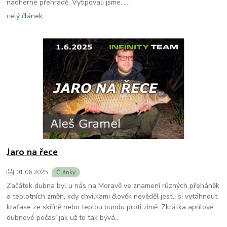
nádherné přehradě. Vytipovali jsme......
celý článek
Jaro na řece
01
.
06
.
2025
Články
Začátek dubna byl u nás na Moravě ve znamení různých přeháněk
a teplotních změn, kdy chvilkami člověk nevěděl jestli si vytáhnout
kraťase ze skříně nebo teplou bundu proti zimě. Zkrátka aprílové
dubnové počasí jak už to tak bývá…