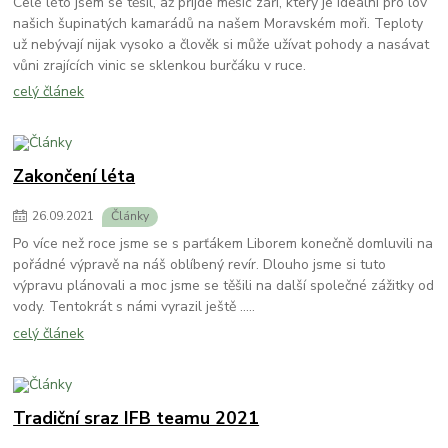
Celé léto jsem se těšil, až přijde měsíc září, který je ideální pro lov
našich šupinatých kamarádů na našem Moravském moři. Teploty
už nebývají nijak vysoko a člověk si může užívat pohody a nasávat
vůni zrajících vinic se sklenkou burčáku v ruce.
celý článek
Zakončení léta
26
.
09
.
2021
Články
Po více než roce jsme se s parťákem Liborem konečně domluvili na
pořádné výpravě na náš oblíbený revír. Dlouho jsme si tuto
výpravu plánovali a moc jsme se těšili na další společné zážitky od
vody. Tentokrát s námi vyrazil ještě .....
celý článek
Tradiční sraz IFB teamu 2021