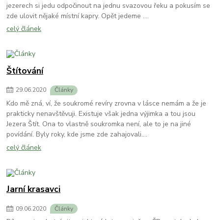
jezerech si jedu odpočinout na jednu svazovou řeku a pokusím se
zde ulovit nějaké místní kapry. Opět jedeme ....
celý článek
Štítování
29
.
06
.
2020
Články
Kdo mě zná, ví, že soukromé revíry zrovna v lásce nemám a že je
prakticky nenavštěvuji. Existuje však jedna výjimka a tou jsou
Jezera Štít. Ona to vlastně soukromka není, ale to je na jiné
povídání. Byly roky, kde jsme zde zahajovali....
celý článek
Jarní krasavci
09
.
06
.
2020
Články