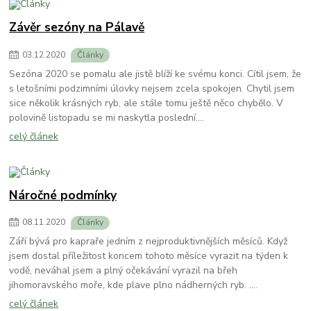
Závěr sezóny na Pálavě
03
.
12
.
2020
Články
Sezóna 2020 se pomalu ale jistě blíží ke svému konci. Cítil jsem, že
s letošními podzimními úlovky nejsem zcela spokojen. Chytil jsem
sice několik krásných ryb, ale stále tomu ještě něco chybělo. V
polovině listopadu se mi naskytla poslední....
celý článek
Náročné podmínky
08
.
11
.
2020
Články
Září bývá pro kapraře jedním z nejproduktivnějších měsíců. Když
jsem dostal příležitost koncem tohoto měsíce vyrazit na týden k
vodě, neváhal jsem a plný očekávání vyrazil na břeh
jihomoravského moře, kde plave plno nádherných ryb. ....
celý článek