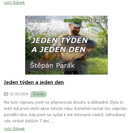
celý článek
Jeden týden a jeden den
02
.
09
.
2024
Články
Na tuto výpravu jsem se připravoval dlouho a důkladně. Byla to
totiž má první delší akce tohoto roku. Konečně nastal čas odjezdu,
pondělí ráno, kdy jsem se vydal k mé milované nádrži, odhodlaný
zde strávit dalších 7 dní.....
celý článek