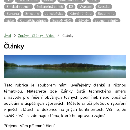
Smoked salmon
Nekonečná oliheň
K2
Wasabi
Švestka
Banana
Smoothie
Jahoda/ryba
Kořeněná játra
Spearmint
video
Oliheň/chobotnice
Spice/NHDC
Návody
salmon infinity
Fish/NHDC
Frakfurtská klobása
Česnek
Mušle
jahoda/ryba
Moruše
Scopex
Scopex/NHDC
Pop Jelly
Kukuřice
Anýz
Úvod
Zprávy - Články - Videa
Články
Články
Tato rubrika je souborem námi uveřejněný článků s různou
tématikou. Naleznete zde články čistě technického směru
s návody pro řešení obtížných lovných podmínek nebo obsáhlá
povídání o úspěšných výpravách. Můžete si též přečíst o rybaření
v jiných státech či dokonce na jiných kontinentech. Věříme, že
každý z Vás si zde najde téma, které ho opravdu zajímá.
Přejeme Vám příjemné čtení.