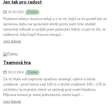
Jen tak pro radost
01
.
03
.
2015
Články
Podzimní měsíce doslova miluji a o to víc, když se mi podaří být ve
správnou dobu na správném místě, proto jsem toto období
nenechal náhodě a vyrážel jsem pokoušet štěstí, co jen to šlo. Je
nádherné, když kapří žravost stoupá.....
celý článek
Teamová hra
26
.
12
.
2014
Články
Za to Humi volí naprosto opačnou strategii, vybírá si místa
vzdálená - první lehce nad 100 m a druhé vzdálené 150 – 170 m
od břehu na hranách, které se ukrývají pod vodní hladinou.
Příprava krmení je velmi jednoduchá, místní kapři ...
celý článek