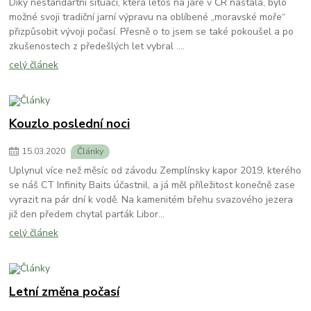
Díky nestandartní situaci, která letos na jaře v ČR nastala, bylo
možné svoji tradiční jarní výpravu na oblíbené „moravské moře“
přizpůsobit vývoji počasí. Přesně o to jsem se také pokoušel a po
zkušenostech z předešlých let vybral ....
celý článek
Kouzlo poslední noci
15
.
03
.
2020
Články
Uplynul více než měsíc od závodu Zemplínsky kapor 2019, kterého
se náš CT Infinity Baits účastnil, a já měl příležitost konečně zase
vyrazit na pár dní k vodě. Na kamenitém břehu svazového jezera
již den předem chytal parťák Libor...
celý článek
Letní změna počasí