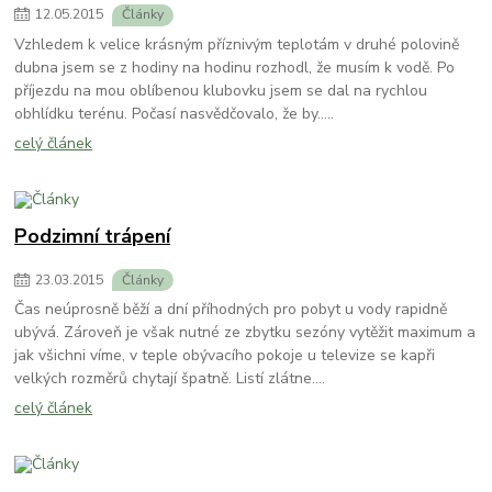
12
.
05
.
2015
Články
Vzhledem k velice krásným příznivým teplotám v druhé polovině
dubna jsem se z hodiny na hodinu rozhodl, že musím k vodě. Po
příjezdu na mou oblíbenou klubovku jsem se dal na rychlou
obhlídku terénu. Počasí nasvědčovalo, že by.....
celý článek
Podzimní trápení
23
.
03
.
2015
Články
Čas neúprosně běží a dní příhodných pro pobyt u vody rapidně
ubývá. Zároveň je však nutné ze zbytku sezóny vytěžit maximum a
jak všichni víme, v teple obývacího pokoje u televize se kapři
velkých rozměrů chytají špatně. Listí zlátne....
celý článek