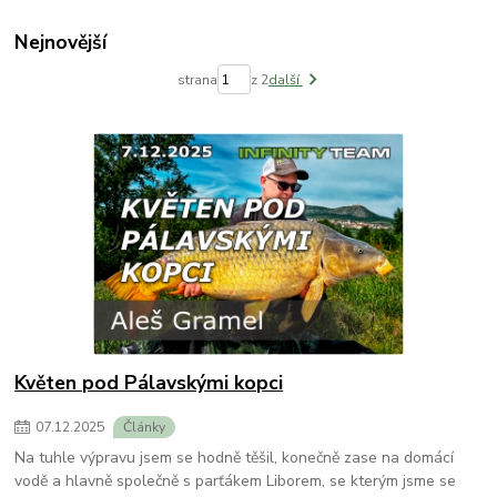
Nejnovější
strana
z 2
další
Květen pod Pálavskými kopci
07
.
12
.
2025
Články
Na tuhle výpravu jsem se hodně těšil, konečně zase na domácí
vodě a hlavně společně s parťákem Liborem, se kterým jsme se