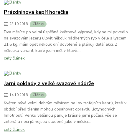
Prázdninová kapří horečka
23
.
10
.
2018
Články
Dva měsíce po velmi úspěšné květnové výpravě, kdy se mi povedlo
na svazovém jezeru ulovit několik nádherných ryb v čele s lyscem
21,6 kg, mám opět několik dní dovolené a plánuji další akci. Z
několika variant, které jsem měl v hlavě.....
celý článek
Jarní poklady z velké svazové nádrže
14
.
10
.
2018
Články
Květen bývá velmi dobrým měsícem na lov trofejních kaprů, kteří v
období před třením mohou dosahovat opravdu úctyhodných
hmotností. Venku většinou panuje krásné jarní počasí, vše se
zelená a noci již nejsou studené jako v měsíci....
celý článek