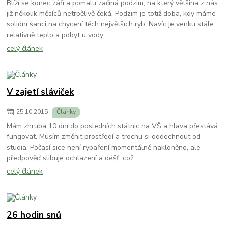
Blíží se konec září a pomalu začíná podzim, na který většina z nás
již několik měsíců netrpělivě čeká. Podzim je totiž doba, kdy máme
solidní šanci na chycení těch největších ryb. Navíc je venku stále
relativně teplo a pobyt u vody.....
celý článek
V zajetí sláviček
25
.
10
.
2015
Články
Mám zhruba 10 dní do posledních státnic na VŠ a hlava přestává
fungovat. Musím změnit prostředí a trochu si oddechnout od
studia. Počasí sice není rybaření momentálně nakloněno, ale
předpověď slibuje ochlazení a déšť, což....
celý článek
26 hodin snů