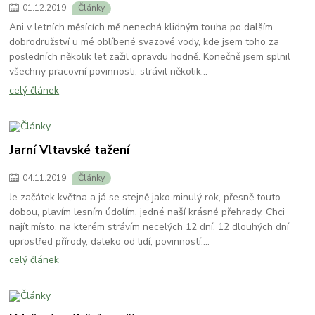
01
.
12
.
2019
Články
Ani v letních měsících mě nenechá klidným touha po dalším
dobrodružství u mé oblíbené svazové vody, kde jsem toho za
posledních několik let zažil opravdu hodně. Konečně jsem splnil
všechny pracovní povinnosti, strávil několik...
celý článek
Jarní Vltavské tažení
04
.
11
.
2019
Články
Je začátek května a já se stejně jako minulý rok, přesně touto
dobou, plavím lesním údolím, jedné naší krásné přehrady. Chci
najít místo, na kterém strávím necelých 12 dní. 12 dlouhých dní
uprostřed přírody, daleko od lidí, povinností....
celý článek