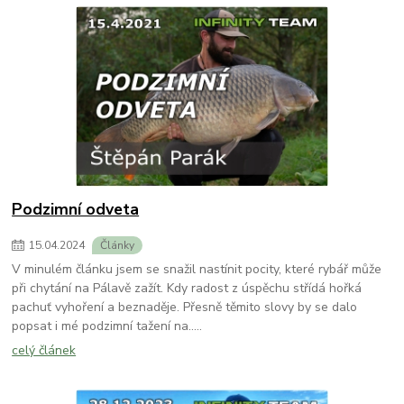
Podzimní odveta
15
.
04
.
2024
Články
V minulém článku jsem se snažil nastínit pocity, které rybář může
při chytání na Pálavě zažít. Kdy radost z úspěchu střídá hořká
pachuť vyhoření a beznaděje. Přesně těmito slovy by se dalo
popsat i mé podzimní tažení na.....
celý článek