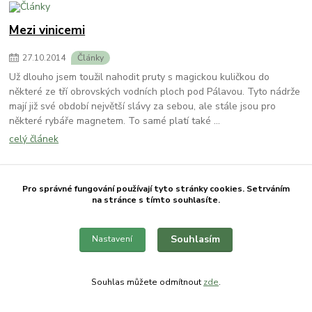
Mezi vinicemi
27
.
10
.
2014
Články
Už dlouho jsem toužil nahodit pruty s magickou kuličkou do
některé ze tří obrovských vodních ploch pod Pálavou. Tyto nádrže
mají již své období největší slávy za sebou, ale stále jsou pro
některé rybáře magnetem. To samé platí také ...
celý článek
Pro správné fungování používají tyto stránky cookies. Setrváním
Neplánovaný výlet
na stránce s tímto souhlasíte.
02
.
09
.
2014
Články
Souhlasím
Nastavení
Nastal čas dovolené a tím se naskytlo i více času stráveného na
březích našich vod. S přítelkyní jsme se dohodli, že strávíme 6 dní
chytáním na přehradě. Balení a chystání všech potřebných věcí
Souhlas můžete odmítnout
zde
.
začalo několik dní dopředu, abychom .....
celý článek