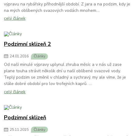
výpravu na rybářsky příhodnější období. Z jara a na podzim, kdy je
na mých oblíbených svazových vodách mnohem....
celý článek
Podzimní sklizeň 2
24
.
01
.
2016
Články
Od naší minulé výpravy uplynul zhruba měsíc a v nás už zase
plane touha strávit několik dní u naší oblíbené svazové vody.
Teplý podzim se změnil v chladný a sychravý, my ale víme, že je
stále dobré období pro lov trofejních kaprů. ....
celý článek
Podzimní sklizeň
25
.
11
.
2015
Články