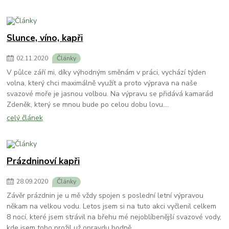
Slunce, víno, kapři
02
.
11
.
2020
Články
V půlce září mi, díky výhodným směnám v práci, vychází týden
volna, který chci maximálně využít a proto výprava na naše
svazové moře je jasnou volbou. Na výpravu se přidává kamarád
Zdeněk, který se mnou bude po celou dobu lovu....
celý článek
Prázdninoví kapři
28
.
09
.
2020
Články
Závěr prázdnin je u mě vždy spojen s poslední letní výpravou
někam na velkou vodu. Letos jsem si na tuto akci vyčlenil celkem
8 nocí, které jsem strávil na břehu mé nejoblíbenější svazové vody,
kde jsem toho prožil už opravdu hodně.....