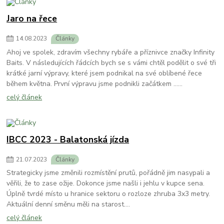
Jaro na řece
14
.
08
.
2023
Články
Ahoj ve spolek, zdravím všechny rybáře a příznivce značky Infinity
Baits. V následujících řádcích bych se s vámi chtěl podělit o své tři
krátké jarní výpravy, které jsem podnikal na své oblíbené řece
během května. První výpravu jsme podnikli začátkem ......
celý článek
IBCC 2023 - Balatonská jízda
21
.
07
.
2023
Články
Strategicky jsme změnili rozmístění prutů, pořádně jim nasypali a
věřili, že to zase ožije. Dokonce jsme našli i jehlu v kupce sena.
Úplně tvrdé místo u hranice sektoru o rozloze zhruba 3x3 metry.
Aktuální denní směnu měli na starost....
celý článek