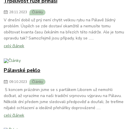
Trpělivost růže přináší
28
.
11
.
2023
Články
V dnešní době už prý není chytit velkou rybu na Pálavě žádný
problém. Úspěch se zde dostaví okamžitě a nemusíte tomu
obětovat kvanta času čekáním na březích této nádrže. Ale je tomu
opravdu tak? Samozřejmě jsou případy, kdy se ......
celý článek
Pálavské peklo
09
.
10
.
2023
Články
S koncem prázdnin jsme se s parťákem Liborem už nemohli
dočkat, až vyrazíme na naši tradiční srpnovou výpravu na Pálavu.
Několik dní předem jsme sledovali předpověď a doufali, že trefíme
nějaké ochlazení a ideálně přeháňky doprovázené .....
celý článek