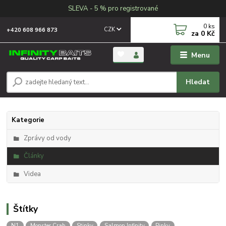
SLEVA - 5 % pro registrované
0
ks
CZK
+420 608 966 873
za
0 Kč
Menu
Hledat
Kategorie
Zprávy od vody
Články
Videa
Štítky
N1
Monster Crab
Stinky
Salmon Infinity
Pinky