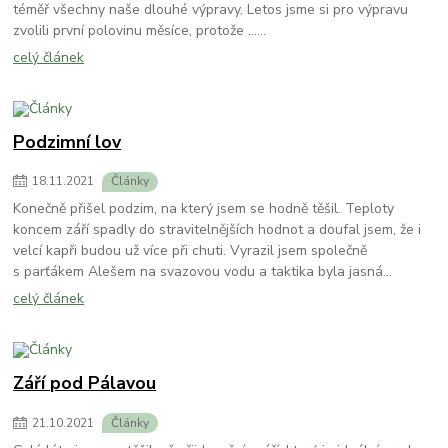
téměř všechny naše dlouhé výpravy. Letos jsme si pro výpravu
zvolili první polovinu měsíce, protože ......
celý článek
Podzimní lov
18
.
11
.
2021
Články
Konečně přišel podzim, na který jsem se hodně těšil. Teploty
koncem září spadly do stravitelnějších hodnot a doufal jsem, že i
velcí kapři budou už více při chuti. Vyrazil jsem společně
s parťákem Alešem na svazovou vodu a taktika byla jasná…
celý článek
Září pod Pálavou
21
.
10
.
2021
Články