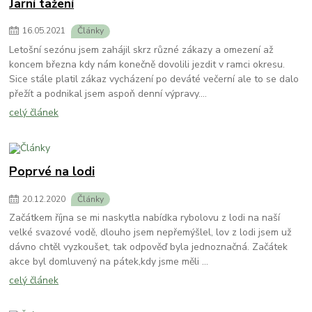
Jarní tažení
16
.
05
.
2021
Články
Letošní sezónu jsem zahájil skrz různé zákazy a omezení až
koncem března kdy nám konečně dovolili jezdit v ramci okresu.
Sice stále platil zákaz vycházení po deváté večerní ale to se dalo
přežít a podnikal jsem aspoň denní výpravy....
celý článek
Poprvé na lodi
20
.
12
.
2020
Články
Začátkem října se mi naskytla nabídka rybolovu z lodi na naší
velké svazové vodě, dlouho jsem nepřemýšlel, lov z lodi jsem už
dávno chtěl vyzkoušet, tak odpověď byla jednoznačná. Začátek
akce byl domluvený na pátek,kdy jsme měli ...
celý článek