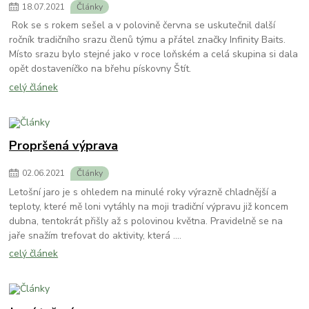
18
.
07
.
2021
Články
Rok se s rokem sešel a v polovině června se uskutečnil další
ročník tradičního srazu členů týmu a přátel značky Infinity Baits.
Místo srazu bylo stejné jako v roce loňském a celá skupina si dala
opět dostaveníčko na břehu pískovny Štít.
celý článek
Propršená výprava
02
.
06
.
2021
Články
Letošní jaro je s ohledem na minulé roky výrazně chladnější a
teploty, které mě loni vytáhly na moji tradiční výpravu již koncem
dubna, tentokrát přišly až s polovinou května. Pravidelně se na
jaře snažím trefovat do aktivity, která ....
celý článek