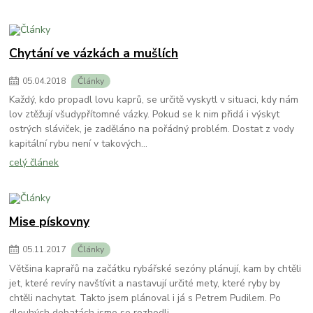
Chytání ve vázkách a mušlích
05
.
04
.
2018
Články
Každý, kdo propadl lovu kaprů, se určitě vyskytl v situaci, kdy nám
lov ztěžují všudypřítomné vázky. Pokud se k nim přidá i výskyt
ostrých sláviček, je zaděláno na pořádný problém. Dostat z vody
kapitální rybu není v takových...
celý článek
Mise pískovny
05
.
11
.
2017
Články
Většina kaprařů na začátku rybářské sezóny plánují, kam by chtěli
jet, které revíry navštívit a nastavují určité mety, které ryby by
chtěli nachytat. Takto jsem plánoval i já s Petrem Pudilem. Po
dlouhých debatách jsme se rozhodli ....