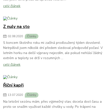
celý článek
Z nuly na sto
02
.
08
.
2020
Články
S koncem školního roku mi začíná prodloužený týden dovolené.
Netrpělivě jsem několik dní předem sledoval předpověď počasí. V
letním horku na delší výpravy nejezdím, ale pokud nehlásí žádný
extrém a teploty se drží v rozumných ...
celý článek
Říční kapři
13
.
07
.
2020
Články
Na letošní sezónu mám, přes výjimečný stav, docela dost času a
proto se snažím využívat každé chvilky u vody. Po trápení na