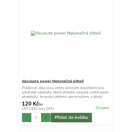
Absolute power Nekonečná oliheň
Práškové dipy jsou velmi účinným doplňkem pro
rybářské nástrahy, který dokáže výrazně zvýšit jejich
atraktivitu. Je proto jakýmsi univerzálem, s který...
120 Kč
/
ks
Skladem
107,14 Kč
bez DPH
Přidat do košíku