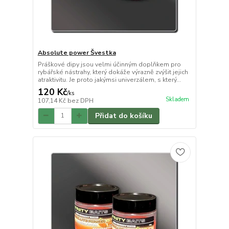
Absolute power Švestka
Práškové dipy jsou velmi účinným doplňkem pro
rybářské nástrahy, který dokáže výrazně zvýšit jejich
atraktivitu. Je proto jakýmsi univerzálem, s který...
120 Kč
/
ks
Skladem
107,14 Kč
bez DPH
Přidat do košíku