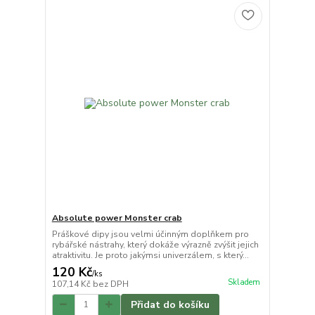
Absolute power Monster crab
Práškové dipy jsou velmi účinným doplňkem pro
rybářské nástrahy, který dokáže výrazně zvýšit jejich
atraktivitu. Je proto jakýmsi univerzálem, s který...
120 Kč
/
ks
Skladem
107,14 Kč
bez DPH
Přidat do košíku