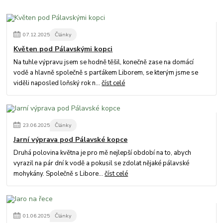
07
.
12
.
2025
Články
Květen pod Pálavskými kopci
Na tuhle výpravu jsem se hodně těšil, konečně zase na domácí
vodě a hlavně společně s parťákem Liborem, se kterým jsme se
viděli naposled loňský rok n...
číst celé
23
.
06
.
2025
Články
Jarní výprava pod Pálavské kopce
Druhá polovina května je pro mě nejlepší období na to, abych
vyrazil na pár dní k vodě a pokusil se zdolat nějaké pálavské
mohykány. Společně s Libore...
číst celé
01
.
06
.
2025
Články