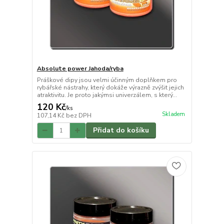
Absolute power Jahoda/ryba
Práškové dipy jsou velmi účinným doplňkem pro
rybářské nástrahy, který dokáže výrazně zvýšit jejich
atraktivitu. Je proto jakýmsi univerzálem, s který...
120 Kč
/
ks
Skladem
107,14 Kč
bez DPH
Přidat do košíku