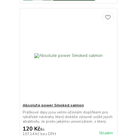
Absolute power Smoked salmon
Práškové dipy jsou velmi účinným doplňkem pro
rybářské nástrahy, který dokáže výrazně zvýšit jejich
atraktivitu. Je proto jakýmsi univerzálem, s který...
120 Kč
/
ks
Skladem
107,14 Kč
bez DPH