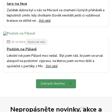
Jaro na řece
Začátek dubna byl u nás na Moravě ve znamení různých přeháněk a
teplotních změn, kdy chvilkami člověk nevěděl jestli si vytáhnout
kraťase ze skříně ne...
číst celé
29
.
12
.
2024
Zprávy od vody
Podzim na Pálavě
Letošní rok jsem Pálavě moc nedal. Byl jsem rád, že jsem se urval
alespoň na podzimní výpravu, na kterou jsem se moc těšil a
společně s parťáky z Mo...
číst celé
Zobrazit všechny
Nepropásněte novinky, akce a