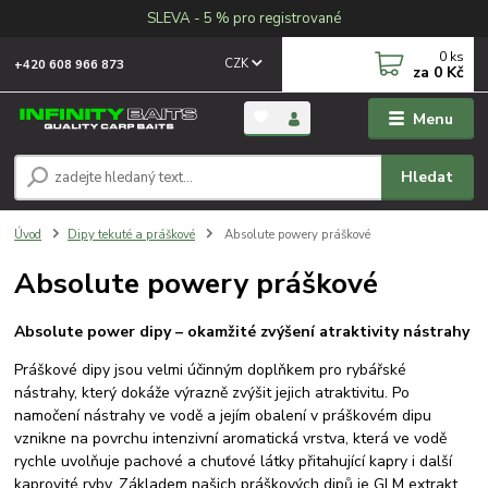
SLEVA - 5 % pro registrované
0
ks
CZK
+420 608 966 873
za
0 Kč
Menu
Hledat
Úvod
Dipy tekuté a práškové
Absolute powery práškové
Absolute powery práškové
Absolute power dipy – okamžité zvýšení atraktivity nástrahy
Práškové dipy jsou velmi účinným doplňkem pro rybářské
nástrahy, který dokáže výrazně zvýšit jejich atraktivitu. Po
namočení nástrahy ve vodě a jejím obalení v práškovém dipu
vznikne na povrchu intenzivní aromatická vrstva, která ve vodě
rychle uvolňuje pachové a chuťové látky přitahující kapry i další
kaprovité ryby.
Základem našich práškových dipů je GLM extrakt,