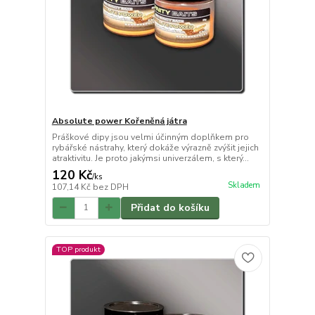
Absolute power Kořeněná játra
Práškové dipy jsou velmi účinným doplňkem pro
rybářské nástrahy, který dokáže výrazně zvýšit jejich
atraktivitu. Je proto jakýmsi univerzálem, s který...
120 Kč
/
ks
Skladem
107,14 Kč
bez DPH
Přidat do košíku
TOP produkt