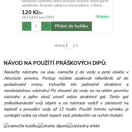
rybářské nástrahy, který dokáže výrazně zvýšit jejich
atraktivitu. Je proto jakýmsi univerzálem, s který...
120 Kč
/
ks
Skladem
107,14 Kč
bez DPH
Přidat do košíku
strana
z 1
NÁVOD NA POUŽÍTÍ PRÁŠKOVÝCH DIPŮ:
Navlečte nástrahu na vlas, namočte ji do vody a poté obalte v
Absolute poweru. Postup můžete opakovat několikrát, až do
požadované vrstvy. Vytvoříte tím jedinečně atraktivní a
neodolatelnou nástrahu! Po vhození do vody se na celém povrchu
nástrahy a jejího okolí utvoří velice atraktivní gel. Tento gel
zněkolikanásobí svůj objem a na nástraze vydrží v závislosti na
teplotě a proudění vody až 12 hodin. Použití tohoto výrobku je
vynikající volba na všech typech vod, především na rychlé chytání.