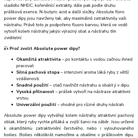
sladidlo NHDC, kořeněnící extrakty, dále pak podle druhu
prášková esence, N-butyric acid a další složky.
Absolute floro
power dipy jsou navrženy tak, aby maximálně zatraktivnily vaši
nástrahu.
Právě toto je podpořeno fluoro barvou, která ve vodě
vytvoří kolem nástrahy jakýsi výrazný obal a nástrahu tím
zviditelní.
🎣
Proč zvolit Absolute power dipy?
Okamžitá atraktivita
– po kontaktu s vodou začnou ihned
pracovat.
Silná pachová stopa
– intenzivní aroma láká ryby z větší
vzdálenosti.
Snadné použití
– stačí navlhčit nástrahu a obalit ji v dipu.
Vysoká přilnavost
– prášek vytvoří na nástraze atraktivní
vrstvu.
Univerzální použití
– vhodné pro různé druhy nástrah.
Absolute power dipy vytvářejí kolem nástrahy atraktivní pachový
oblak, který ryby rychle přiláká a zvýší šanci na záběr.
Jsou určené
k okamžitému zatraktivnění čerstvého, nebo i vylouhovaného
boilies. Boilies několikrát namočíme a obalíme v práškovém dipu.