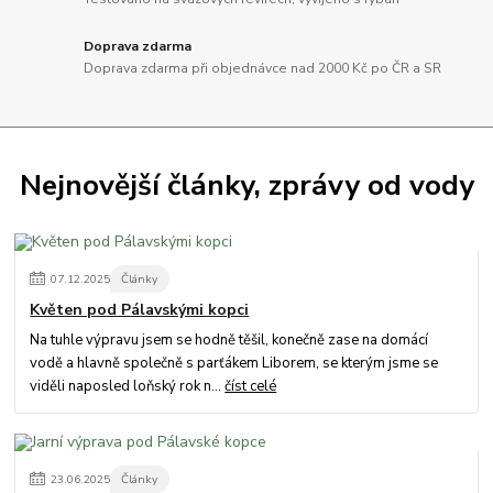
Doprava zdarma
Doprava zdarma při objednávce nad 2000 Kč po ČR a SR
Nejnovější články, zprávy od vody
07
.
12
.
2025
Články
Květen pod Pálavskými kopci
Na tuhle výpravu jsem se hodně těšil, konečně zase na domácí
vodě a hlavně společně s parťákem Liborem, se kterým jsme se
viděli naposled loňský rok n...
číst celé
23
.
06
.
2025
Články