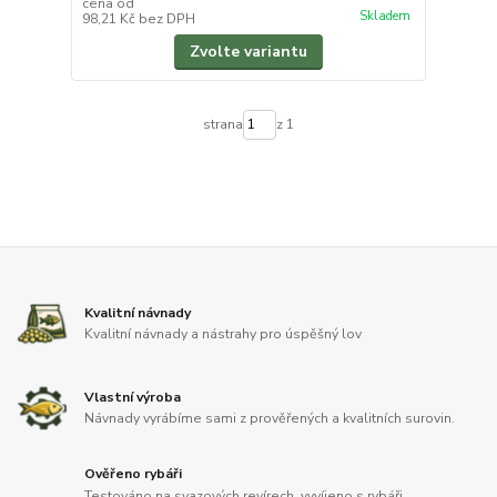
cena od
Skladem
98,21 Kč
bez DPH
Zvolte variantu
strana
z 1
Kvalitní návnady
Kvalitní návnady a nástrahy pro úspěšný lov
Vlastní výroba
Návnady vyrábíme sami z prověřených a kvalitních surovin.
Ověřeno rybáři
Testováno na svazových revírech, vyvíjeno s rybáři