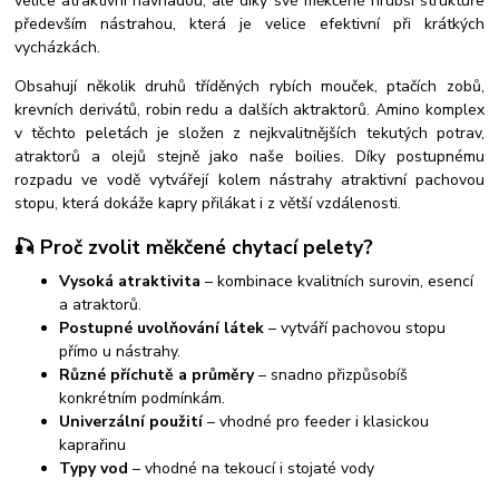
velice atraktivní návnadou, ale díky své měkčené hrubší struktuře
především nástrahou, která je velice efektivní při krátkých
vycházkách.
Obsahují několik druhů tříděných rybích mouček, ptačích zobů,
krevních derivátů, robin redu a dalších aktraktorů. Amino komplex
v těchto peletách je složen z nejkvalitnějších tekutých potrav,
atraktorů a olejů stejně jako naše boilies. Díky postupnému
rozpadu ve vodě vytvářejí kolem nástrahy atraktivní pachovou
stopu, která dokáže kapry přilákat i z větší vzdálenosti.
🎣 Proč zvolit měkčené chytací pelety?
Vysoká atraktivita
– kombinace kvalitních surovin, esencí
a atraktorů.
Postupné uvolňování látek
– vytváří pachovou stopu
přímo u nástrahy.
Různé příchutě a průměry
– snadno přizpůsobíš
konkrétním podmínkám.
Univerzální použití
– vhodné pro feeder i klasickou
kaprařinu
Typy vod
– vhodné na tekoucí i stojaté vody