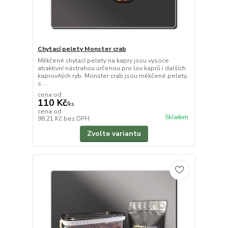
Chytací pelety Monster crab
Měkčené chytací pelety na kapry jsou vysoce
atraktivní nástrahou určenou pro lov kaprů i dalších
kaprovitých ryb. Monster crab jsou měkčené pelety,
s ...
cena od
110 Kč
/
ks
cena od
Skladem
98,21 Kč
bez DPH
Zvolte variantu