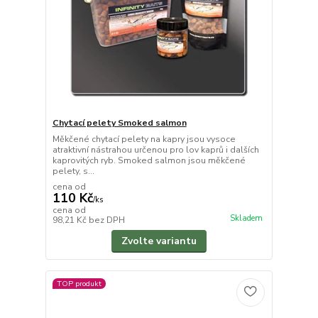
Chytací pelety Smoked salmon
Měkčené chytací pelety na kapry jsou vysoce
atraktivní nástrahou určenou pro lov kaprů i dalších
kaprovitých ryb. Smoked salmon jsou měkčené
pelety, s...
cena od
110 Kč
/
ks
cena od
Skladem
98,21 Kč
bez DPH
Zvolte variantu
TOP produkt