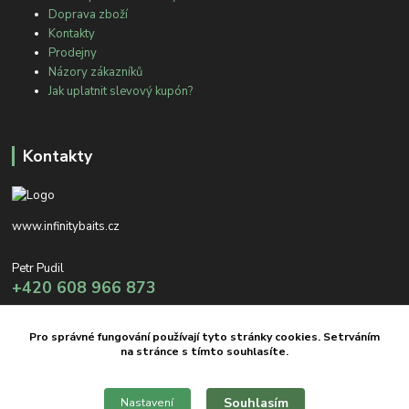
Doprava zboží
Kontakty
Prodejny
Názory zákazníků
Jak uplatnit slevový kupón?
Kontakty
www.infinitybaits.cz
Petr Pudil
+420 608 966 873
info@infinitybaits.cz
Pro správné fungování používají tyto stránky cookies. Setrváním
na stránce s tímto souhlasíte.
Souhlasím
Nastavení