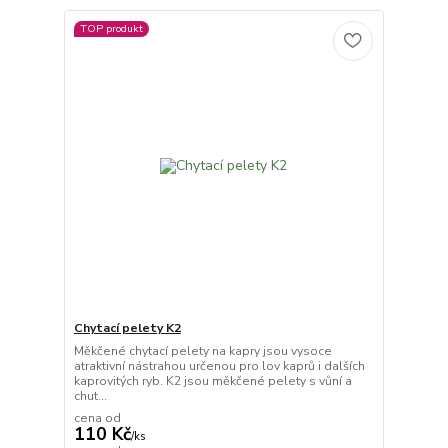
TOP produkt
Chytací pelety K2
Měkčené chytací pelety na kapry jsou vysoce
atraktivní nástrahou určenou pro lov kaprů i dalších
kaprovitých ryb. K2 jsou měkčené pelety s vůní a
chut...
cena od
110 Kč
/
ks