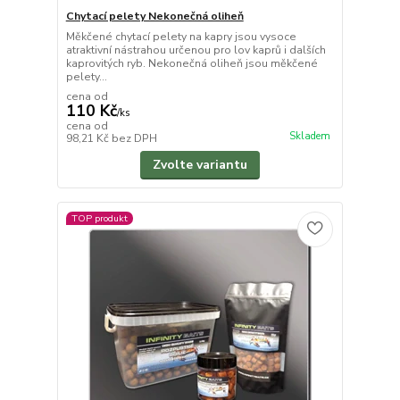
Chytací pelety Nekonečná oliheň
Měkčené chytací pelety na kapry jsou vysoce
atraktivní nástrahou určenou pro lov kaprů i dalších
kaprovitých ryb. Nekonečná oliheň jsou měkčené
pelety...
cena od
110 Kč
/
ks
cena od
Skladem
98,21 Kč
bez DPH
Zvolte variantu
TOP produkt