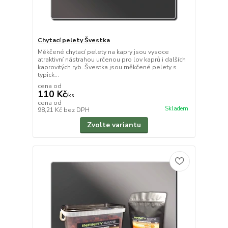
Chytací pelety Švestka
Měkčené chytací pelety na kapry jsou vysoce
atraktivní nástrahou určenou pro lov kaprů i dalších
kaprovitých ryb. Švestka jsou měkčené pelety s
typick...
cena od
110 Kč
/
ks
cena od
Skladem
98,21 Kč
bez DPH
Zvolte variantu