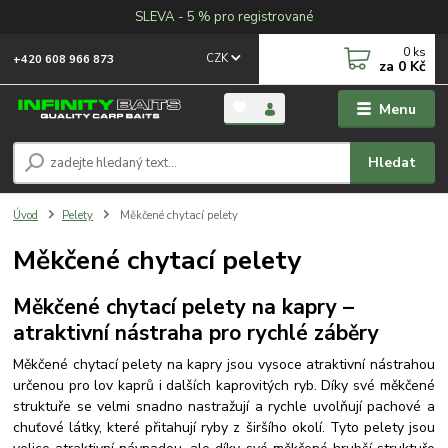
SLEVA - 5 % pro registrované
0
ks
CZK
+420 608 966 873
za
0 Kč
Menu
Hledat
Úvod
Pelety
Měkčené chytací pelety
Měkčené chytací pelety
Měkčené chytací pelety na kapry –
atraktivní nástraha pro rychlé záběry
Měkčené chytací pelety na kapry jsou vysoce atraktivní nástrahou
určenou pro lov kaprů i dalších kaprovitých ryb. Díky své měkčené
struktuře se velmi snadno nastražují a rychle uvolňují pachové a
chuťové látky, které přitahují ryby z širšího okolí.
Tyto pelety jsou