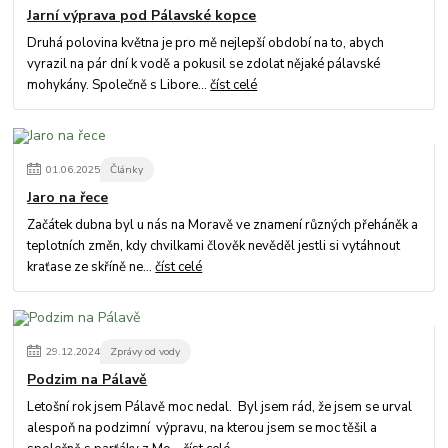
Jarní výprava pod Pálavské kopce
Druhá polovina května je pro mě nejlepší období na to, abych
vyrazil na pár dní k vodě a pokusil se zdolat nějaké pálavské
mohykány. Společně s Libore...
číst celé
01
.
06
.
2025
Články
Jaro na řece
Začátek dubna byl u nás na Moravě ve znamení různých přeháněk a
teplotních změn, kdy chvilkami člověk nevěděl jestli si vytáhnout
kraťase ze skříně ne...
číst celé
29
.
12
.
2024
Zprávy od vody
Podzim na Pálavě
Letošní rok jsem Pálavě moc nedal. Byl jsem rád, že jsem se urval
alespoň na podzimní výpravu, na kterou jsem se moc těšil a