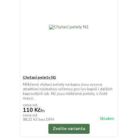
Chytací pelety N1
Měkčené chytací pelety na kapry jsou vysoce
atraktivní nástrahou určenou pro lov kaprů i dalších
kaprovitých ryb. N1 jsou měkčené pelety, s čistě
maso...
cena od
110 Kč
/
ks
cena od
Skladem
98,21 Kč
bez DPH
Zvolte variantu