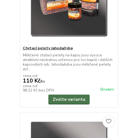
Chytací pelety Jahoda/ryba
Měkčené chytací pelety na kapry jsou vysoce
atraktivní nástrahou určenou pro lov kaprů i dalších
kaprovitých ryb. Jahoda/ryba jsou měkčené pelety,
jež...
cena od
110 Kč
/
ks
cena od
Skladem
98,21 Kč
bez DPH
Zvolte variantu