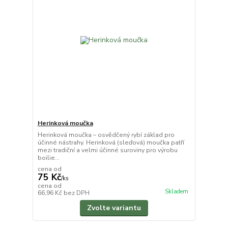
Herinková moučka
Herinková moučka – osvědčený rybí základ pro
účinné nástrahy. Herinková (sleďová) moučka patří
mezi tradiční a velmi účinné suroviny pro výrobu
boilie...
cena od
75 Kč
/
ks
cena od
Skladem
66,96 Kč
bez DPH
Zvolte variantu