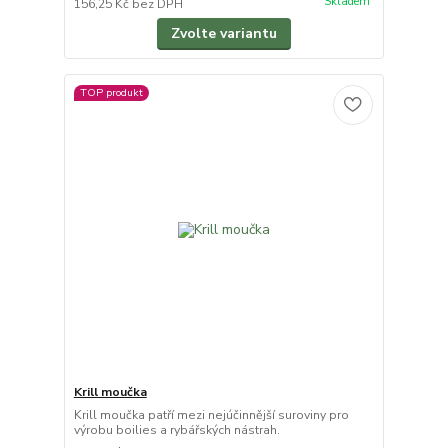
Skladem
156,25 Kč
bez DPH
Zvolte variantu
TOP produkt
Krill moučka
Krill moučka patří mezi nejúčinnější suroviny pro
výrobu boilies a rybářských nástrah.