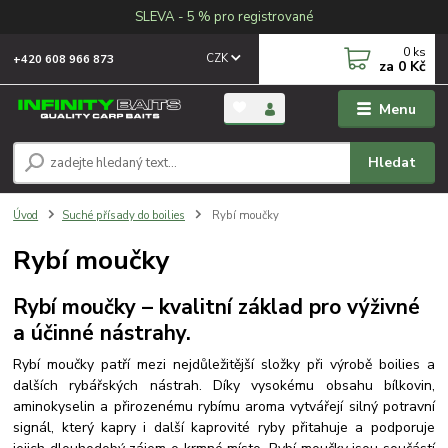
SLEVA - 5 % pro registrované
0
ks
CZK
+420 608 966 873
za
0 Kč
Menu
Hledat
Úvod
Suché přísady do boilies
Rybí moučky
Rybí moučky
Rybí moučky – kvalitní základ pro výživné
a účinné nástrahy.
Rybí moučky patří mezi nejdůležitější složky při výrobě boilies a
dalších rybářských nástrah. Díky vysokému obsahu bílkovin,
aminokyselin a přirozenému rybímu aroma vytvářejí silný potravní
signál, který kapry i další kaprovité ryby přitahuje a podporuje