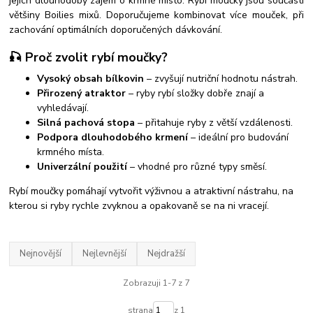
jejich dlouhodobý zájem o krmné místo.
Rybí moučky jsou součástí
většiny Boilies mixů. Doporučujeme kombinovat více mouček, při
zachování optimálních doporučených dávkování.
🎣 Proč zvolit rybí moučky?
Vysoký obsah bílkovin
– zvyšují nutriční hodnotu nástrah.
Přirozený atraktor
– ryby rybí složky dobře znají a
vyhledávají.
Silná pachová stopa
– přitahuje ryby z větší vzdálenosti.
Podpora dlouhodobého krmení
– ideální pro budování
krmného místa.
Univerzální použití
– vhodné pro různé typy směsí.
Rybí moučky pomáhají vytvořit výživnou a atraktivní nástrahu, na
kterou si ryby rychle zvyknou a opakovaně se na ni vracejí.
Nejnovější
Nejlevnější
Nejdražší
Zobrazuji 1-7 z 7
strana
z 1