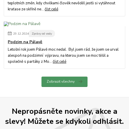
teplotních změn, kdy chvilkami člověk nevěděl jestli si vytáhnout
kraťase ze skříně ne...
číst celé
29
.
12
.
2024
Zprávy od vody
Podzim na Pálavě
Letošní rok jsem Pálavě moc nedal. Byl jsem rád, že jsem se urval
alespoň na podzimní výpravu, na kterou jsem se moc těšil a
společně s parťáky z Mo...
číst celé
Zobrazit všechny
Nepropásněte novinky, akce a
slevy! Můžete se kdykoli odhlásit.