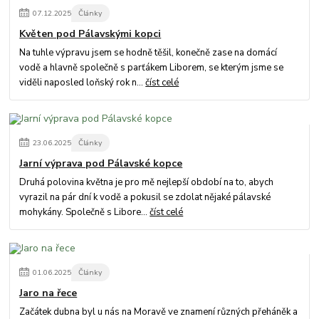
07
.
12
.
2025
Články
Květen pod Pálavskými kopci
Na tuhle výpravu jsem se hodně těšil, konečně zase na domácí
vodě a hlavně společně s parťákem Liborem, se kterým jsme se
viděli naposled loňský rok n...
číst celé
23
.
06
.
2025
Články
Jarní výprava pod Pálavské kopce
Druhá polovina května je pro mě nejlepší období na to, abych
vyrazil na pár dní k vodě a pokusil se zdolat nějaké pálavské
mohykány. Společně s Libore...
číst celé
01
.
06
.
2025
Články
Jaro na řece
Začátek dubna byl u nás na Moravě ve znamení různých přeháněk a