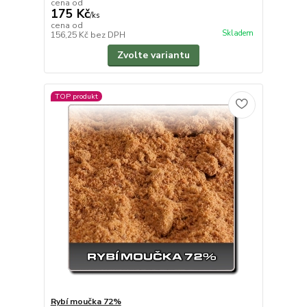
cena od
175 Kč
/
ks
cena od
Skladem
156,25 Kč
bez DPH
Zvolte variantu
TOP produkt
Rybí moučka 72%