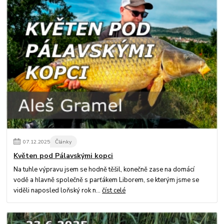
07
.
12
.
2025
Články
Květen pod Pálavskými kopci
Na tuhle výpravu jsem se hodně těšil, konečně zase na domácí
vodě a hlavně společně s parťákem Liborem, se kterým jsme se
viděli naposled loňský rok n...
číst celé