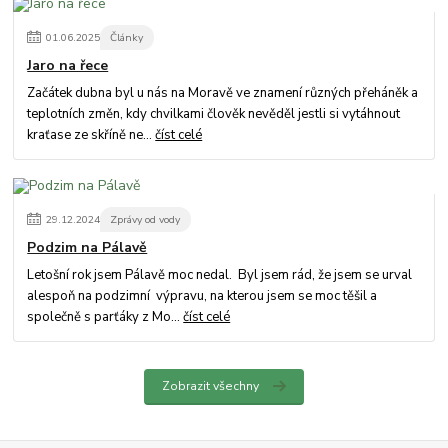
01
.
06
.
2025
Články
Jaro na řece
Začátek dubna byl u nás na Moravě ve znamení různých přeháněk a
teplotních změn, kdy chvilkami člověk nevěděl jestli si vytáhnout
kraťase ze skříně ne...
číst celé
29
.
12
.
2024
Zprávy od vody
Podzim na Pálavě
Letošní rok jsem Pálavě moc nedal. Byl jsem rád, že jsem se urval
alespoň na podzimní výpravu, na kterou jsem se moc těšil a
společně s parťáky z Mo...
číst celé
Zobrazit všechny