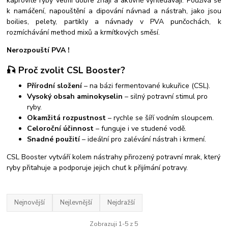
kaprovité ryby velmi dobře znají a aktivně vyhledávají. Používá se
k namáčení, napouštění a dipování návnad a nástrah, jako jsou
boilies, pelety, partikly a návnady v PVA punčochách, k
rozmíchávání method mixů a krmítkových směsí.
Nerozpouští PVA !
🎣 Proč zvolit CSL Booster?
Přírodní složení
– na bázi fermentované kukuřice (CSL).
Vysoký obsah aminokyselin
– silný potravní stimul pro
ryby.
Okamžitá rozpustnost
– rychle se šíří vodním sloupcem.
Celoroční účinnost
– funguje i ve studené vodě.
Snadné použití
– ideální pro zalévání nástrah i krmení.
CSL Booster vytváří kolem nástrahy přirozený potravní mrak, který
ryby přitahuje a podporuje jejich chuť k přijímání potravy.
Nejnovější
Nejlevnější
Nejdražší
Zobrazuji 1-5 z 5