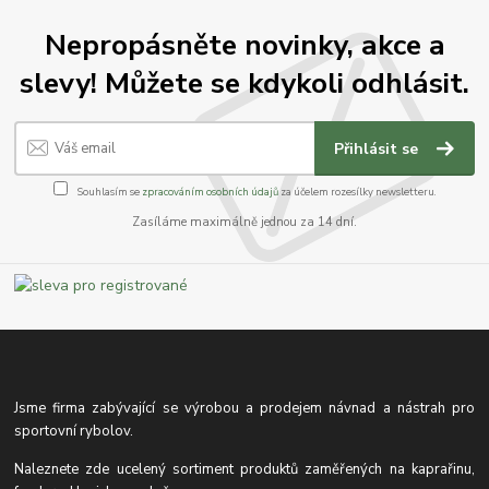
Nepropásněte novinky, akce a
slevy! Můžete se kdykoli odhlásit.
Přihlásit se
Souhlasím se
zpracováním osobních údajů
za účelem rozesílky newsletteru.
Zasíláme maximálně jednou za 14 dní.
Jsme firma zabývající se výrobou a prodejem návnad a nástrah pro
sportovní rybolov.
Naleznete zde ucelený sortiment produktů zaměřených na kaprařinu,