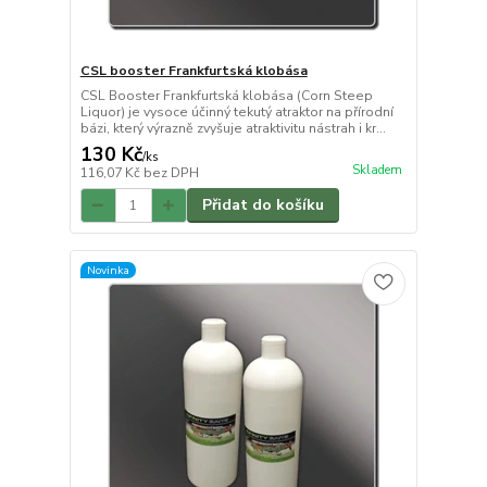
CSL booster Frankfurtská klobása
CSL Booster Frankfurtská klobása (Corn Steep
Liquor) je vysoce účinný tekutý atraktor na přírodní
bázi, který výrazně zvyšuje atraktivitu nástrah i kr...
130 Kč
/
ks
Skladem
116,07 Kč
bez DPH
Přidat do košíku
Novinka