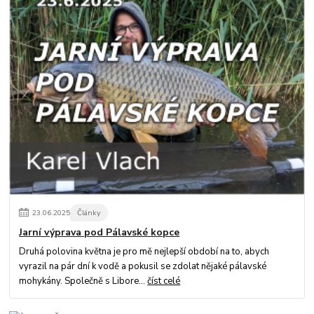
23
.
06
.
2025
Články
Jarní výprava pod Pálavské kopce
Druhá polovina května je pro mě nejlepší období na to, abych
vyrazil na pár dní k vodě a pokusil se zdolat nějaké pálavské
mohykány. Společně s Libore...
číst celé