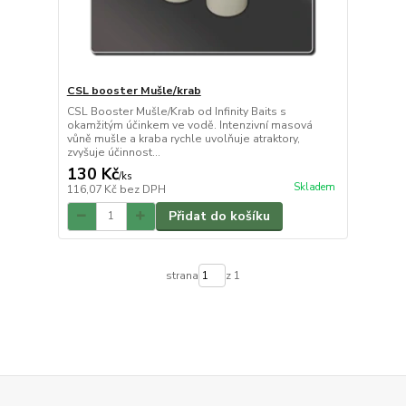
CSL booster Mušle/krab
CSL Booster Mušle/Krab od Infinity Baits s
okamžitým účinkem ve vodě. Intenzivní masová
vůně mušle a kraba rychle uvolňuje atraktory,
zvyšuje účinnost...
130 Kč
/
ks
Skladem
116,07 Kč
bez DPH
Přidat do košíku
strana
z 1