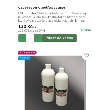
CSL booster Oliheň/chobotnice
CSL Booster Oliheň/chobotnice (Corn Steep Liquor)
je vysoce účinný tekutý atraktor na přírodní bázi,
který výrazně zvyšuje atraktivitu nástrah i krmen...
130 Kč
/
ks
Skladem
116,07 Kč
bez DPH
Přidat do košíku
TOP produkt
Novinka