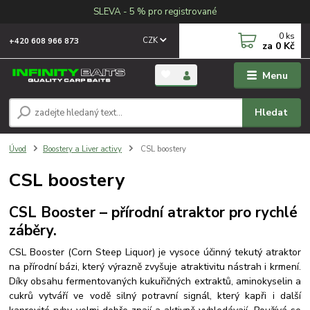
SLEVA - 5 % pro registrované
0
ks
CZK
+420 608 966 873
za
0 Kč
Menu
Hledat
Úvod
Boostery a Liver activy
CSL boostery
CSL boostery
CSL Booster – přírodní atraktor pro rychlé
záběry.
CSL Booster (Corn Steep Liquor) je vysoce účinný tekutý atraktor
na přírodní bázi, který výrazně zvyšuje atraktivitu nástrah i krmení.
Díky obsahu fermentovaných kukuřičných extraktů, aminokyselin a
cukrů vytváří ve vodě silný potravní signál, který kapři i další