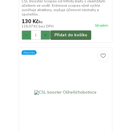
CSL Booster Scopex od Infinity Baits s okamžitým
účinkem ve vodě. Krémová scopex vůně rychle
uvolňuje atraktory, zvyšuje účinnost nástrahy a
spolehliv...
130 Kč
/
ks
Skladem
116,07 Kč
bez DPH
Přidat do košíku
Novinka