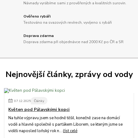
Návnady vyrábíme sami z prověřených a kvalitních surovin.
Ověřeno rybáři
Testováno na svazových revírech, vyvíjeno s rybáři
Doprava zdarma
Doprava zdarma při objednávce nad 2000 Kč po ČR a SR
Nejnovější články, zprávy od vody
07
.
12
.
2025
Články
Květen pod Pálavskými kopci
Na tuhle výpravu jsem se hodně těšil, konečně zase na domácí
vodě a hlavně společně s parťákem Liborem, se kterým jsme se
viděli naposled loňský rok n...
číst celé