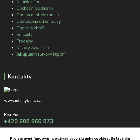
Napište nám
Obchodní podmínky
Ohrana osobních údajů
Odstoupení od smlouvy
Doprava zboží
Kontakty
Prodejny
Názory zákazníků
Jak uplatnit slevový kupón?
Kontakty
www.infinitybaits.cz
Petr Pudil
+420 608 966 873
info@infinitybaits.cz
Pro správné fungování používají tyto stránky cookies. Setrváním