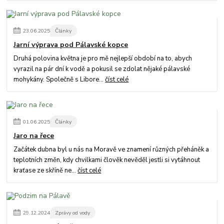
23
.
06
.
2025
Články
Jarní výprava pod Pálavské kopce
Druhá polovina května je pro mě nejlepší období na to, abych
vyrazil na pár dní k vodě a pokusil se zdolat nějaké pálavské
mohykány. Společně s Libore...
číst celé
01
.
06
.
2025
Články
Jaro na řece
Začátek dubna byl u nás na Moravě ve znamení různých přeháněk a
teplotních změn, kdy chvilkami člověk nevěděl jestli si vytáhnout
kraťase ze skříně ne...
číst celé
29
.
12
.
2024
Zprávy od vody