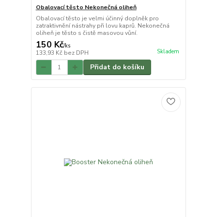
Obalovací těsto Nekonečná oliheň
Obalovací těsto je velmi účinný doplněk pro
zatraktivnění nástrahy při lovu kaprů. Nekonečná
oliheň je těsto s čistě masovou vůní.
150 Kč
/
ks
Skladem
133,93 Kč
bez DPH
Přidat do košíku