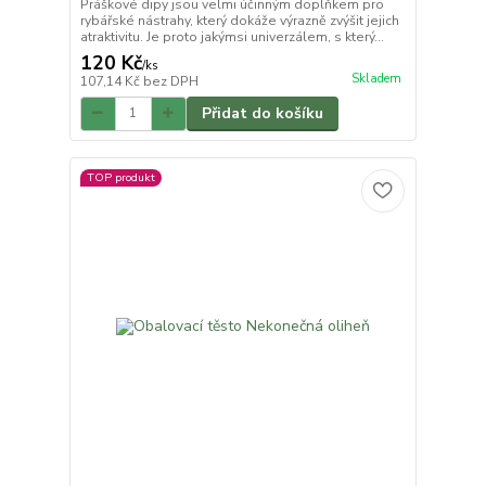
Práškové dipy jsou velmi účinným doplňkem pro
rybářské nástrahy, který dokáže výrazně zvýšit jejich
atraktivitu. Je proto jakýmsi univerzálem, s který...
120 Kč
/
ks
Skladem
107,14 Kč
bez DPH
Přidat do košíku
TOP produkt