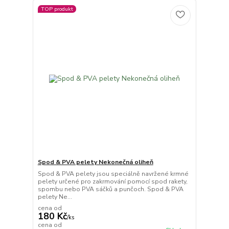
TOP produkt
Spod & PVA pelety Nekonečná oliheň
Spod & PVA pelety jsou speciálně navržené krmné
pelety určené pro zakrmování pomocí spod rakety,
spombu nebo PVA sáčků a punčoch. Spod & PVA
pelety Ne...
cena od
180 Kč
/
ks
cena od