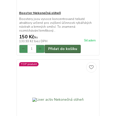
Booster Nekonečná oliheň
Boostery jsou vysoce koncentrované tekuté
atraktory určené pro zvýšení účinnosti rybářských
nástrah a krmných směsí. To znamená
rozmíchávání krmítkový...
150 Kč
/
ks
Skladem
133,93 Kč
bez DPH
Přidat do košíku
TOP produkt