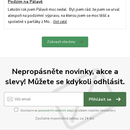
Podzim na Pálavě
Letošní rok jsem Pálavě moc nedal. Byl jsem rád, že jsem se urval
alespoň na podzimní výpravu, na kterou jsem se moc těšil a
společně s parťáky z Mo...
číst celé
Zobrazit všechny
Nepropásněte novinky, akce a
slevy! Můžete se kdykoli odhlásit.
Přihlásit se
Souhlasím se
zpracováním osobních údajů
za účelem rozesílky newsletteru.
Zasíláme maximálně jednou za 14 dní.