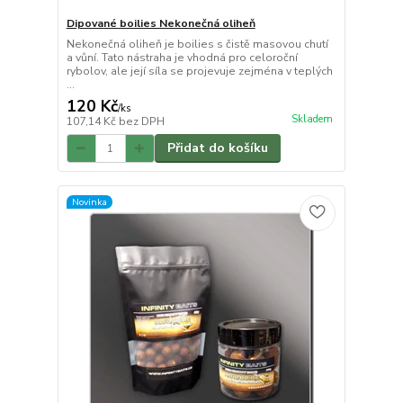
Dipované boilies Nekonečná oliheň
Nekonečná oliheň je boilies s čistě masovou chutí
a vůní. Tato nástraha je vhodná pro celoroční
rybolov, ale její síla se projevuje zejména v teplých
...
120 Kč
/
ks
Skladem
107,14 Kč
bez DPH
Přidat do košíku
Novinka