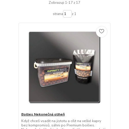
Zobrazuji 1-17 z 17
strana
z 1
Boilies Nekonečná oliheň
Když chceš vsadit na jistotu a cílit na velké kapry
bez kompromisů, sáhni po Premium boilies.