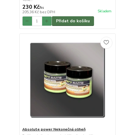
230 Kč
/
ks
Skladem
205,36 Kč
bez DPH
Přidat do košíku
Absolute power Nekonečná oliheň