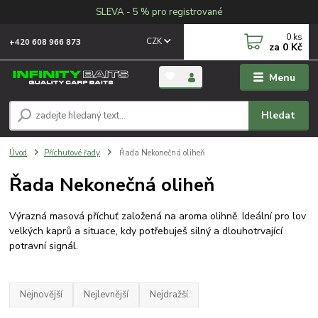
SLEVA - 5 % pro registrované
0
ks
CZK
+420 608 966 873
za
0 Kč
Menu
Hledat
Úvod
Příchuťové řady
Řada Nekonečná oliheň
Řada Nekonečná oliheň
Výrazná masová příchuť založená na aroma olihně. Ideální pro lov
velkých kaprů a situace, kdy potřebuješ silný a dlouhotrvající
potravní signál.
Nejnovější
Nejlevnější
Nejdražší