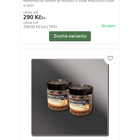
Nekonečná oliheň je boilies s čistě masovou chutí
a vůní...
cena od
290 Kč
/
ks
cena od
Skladem
258,93 Kč
bez DPH
Zvolte variantu