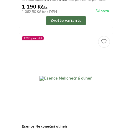
1 190 Kč
/
ks
Skladem
1 062,50 Kč
bez DPH
Zvolte variantu
TOP produkt
Esence Nekonečná oliheň