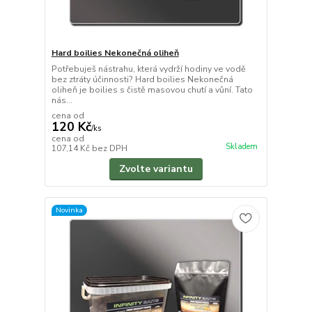
Hard boilies Nekonečná oliheň
Potřebuješ nástrahu, která vydrží hodiny ve vodě
bez ztráty účinnosti? Hard boilies Nekonečná
oliheň je boilies s čistě masovou chutí a vůní. Tato
nás...
cena od
120 Kč
/
ks
cena od
Skladem
107,14 Kč
bez DPH
Zvolte variantu
Novinka