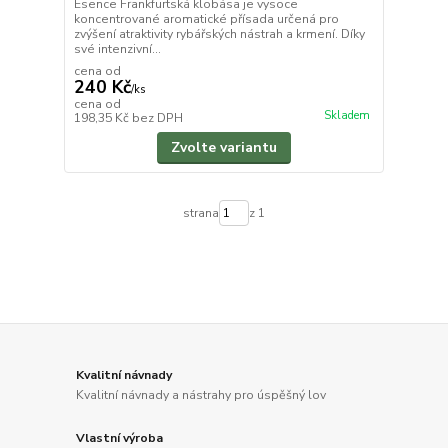
Esence Frankfurtská klobása je vysoce
koncentrované aromatické přísada určená pro
zvýšení atraktivity rybářských nástrah a krmení. Díky
své intenzivní...
cena od
240 Kč
/
ks
cena od
Skladem
198,35 Kč
bez DPH
Zvolte variantu
strana
z 1
Kvalitní návnady
Kvalitní návnady a nástrahy pro úspěšný lov
Vlastní výroba