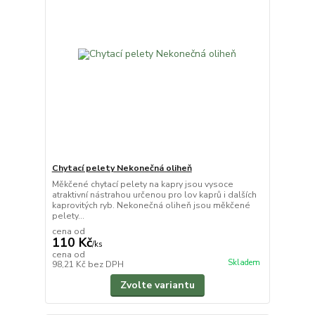
Chytací pelety Nekonečná oliheň
Měkčené chytací pelety na kapry jsou vysoce
atraktivní nástrahou určenou pro lov kaprů i dalších
kaprovitých ryb. Nekonečná oliheň jsou měkčené
pelety...
cena od
110 Kč
/
ks
cena od
Skladem
98,21 Kč
bez DPH
Zvolte variantu