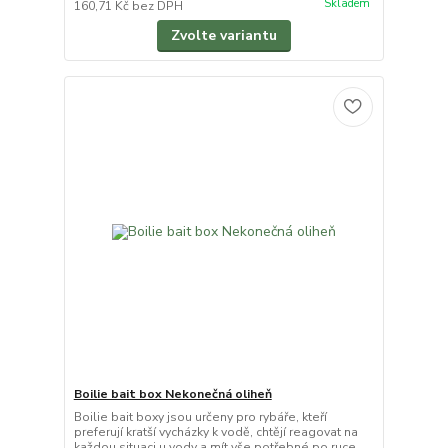
Skladem
160,71 Kč
bez DPH
Zvolte variantu
Boilie bait box Nekonečná oliheň
Boilie bait boxy jsou určeny pro rybáře, kteří
preferují kratší vycházky k vodě, chtějí reagovat na
každou situaci u vody a mít vše potřebné po ruce. ...