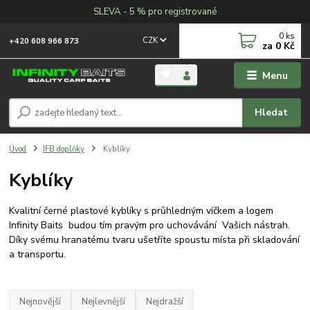
SLEVA - 5 % pro registrované
0
ks
CZK
+420 608 966 873
za
0 Kč
Menu
Hledat
Úvod
IFB doplňky
Kyblíky
Kyblíky
Kvalitní černé plastové kyblíky s průhledným víčkem a logem
Infinity Baits budou tím pravým pro uchovávání Vašich nástrah.
Díky svému hranatému tvaru ušetříte spoustu místa při skladování
a transportu.
Nejnovější
Nejlevnější
Nejdražší