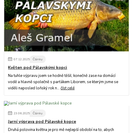
07
.
12
.
2025
Články
Květen pod Pálavskými kopci
Na tuhle výpravu jsem se hodně těšil, konečně zase na domácí
vodě a hlavně společně s parťákem Liborem, se kterým jsme se
viděli naposled loňský rok n...
číst celé
23
.
06
.
2025
Články
Jarní výprava pod Pálavské kopce
Druhá polovina května je pro mě nejlepší období na to, abych