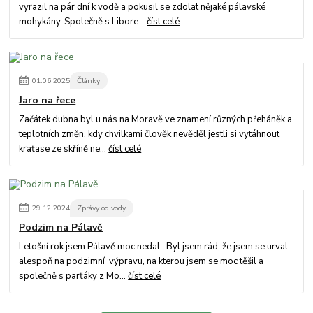
vyrazil na pár dní k vodě a pokusil se zdolat nějaké pálavské
mohykány. Společně s Libore...
číst celé
01
.
06
.
2025
Články
Jaro na řece
Začátek dubna byl u nás na Moravě ve znamení různých přeháněk a
teplotních změn, kdy chvilkami člověk nevěděl jestli si vytáhnout
kraťase ze skříně ne...
číst celé
29
.
12
.
2024
Zprávy od vody
Podzim na Pálavě
Letošní rok jsem Pálavě moc nedal. Byl jsem rád, že jsem se urval
alespoň na podzimní výpravu, na kterou jsem se moc těšil a
společně s parťáky z Mo...
číst celé