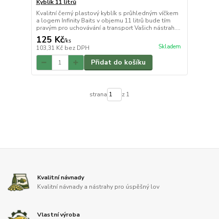
Kyblík 11 litrů
Kvalitní černý plastový kyblík s průhledným víčkem
a logem Infinity Baits v objemu 11 litrů bude tím
pravým pro uchovávání a transport Vašich nástrah....
125 Kč
/
ks
Skladem
103,31 Kč
bez DPH
Přidat do košíku
strana
z 1
Kvalitní návnady
Kvalitní návnady a nástrahy pro úspěšný lov
Vlastní výroba