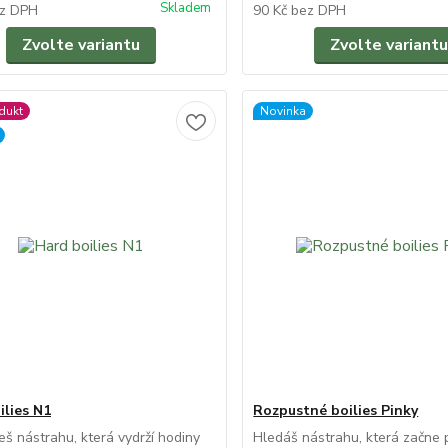
Skladem
z DPH
90 Kč
bez DPH
Zvolte variantu
Zvolte variantu
dukt
Novinka
ilies N1
Rozpustné boilies Pinky
eš nástrahu, která vydrží hodiny
Hledáš nástrahu, která začne 