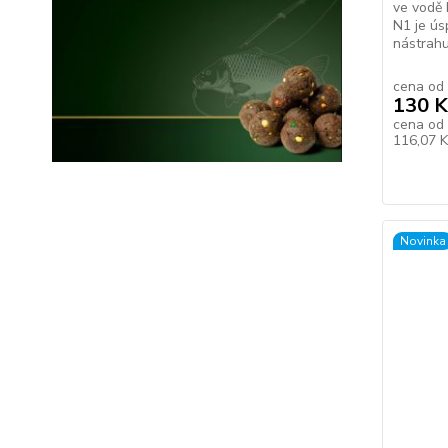
ve vodě 
N1 je ú
nástrahu,
cena od
130 K
cena od
116,07 
Novinka