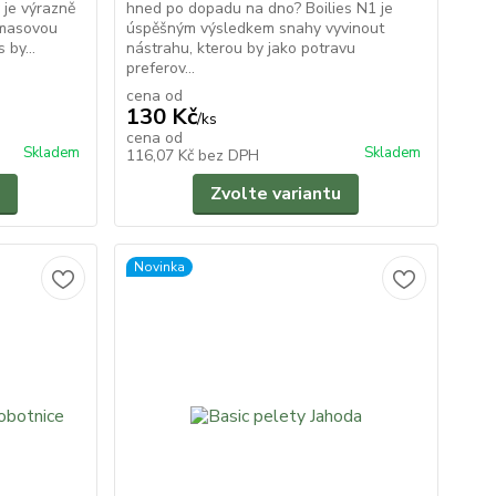
 je výrazně
hned po dopadu na dno? Boilies N1 je
-masovou
úspěšným výsledkem snahy vyvinout
 by...
nástrahu, kterou by jako potravu
preferov...
cena od
130 Kč
/
ks
cena od
Skladem
Skladem
116,07 Kč
bez DPH
Zvolte variantu
Novinka