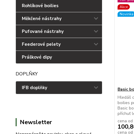
Rohlíkové boilies
Akce
Novinka
Měkčené nástrahy
Pufované nástrahy
Feederové pelety
Práškové dipy
DOPLŇKY
IFB doplňky
Basic bo
Hledáš c
boilies 
Basic bo
příchuť l
Newsletter
cena od
100,8
cena od