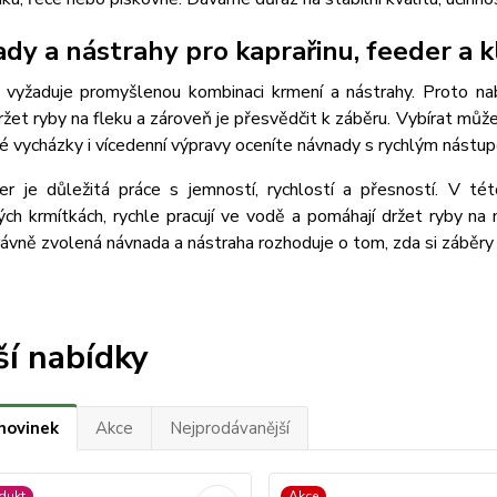
dy a nástrahy pro kaprařinu, feeder a 
a vyžaduje promyšlenou kombinaci krmení a nástrahy. Proto 
ržet ryby na fleku a zároveň je přesvědčit k záběru. Vybírat může
é vycházky i vícedenní výpravy oceníte návnady s rychlým nástup
er je důležitá práce s jemností, rychlostí a přesností. V tét
ch krmítkách, rychle pracují ve vodě a pomáhají držet ryby na m
právně zvolená návnada a nástraha rozhoduje o tom, zda si záběr
ší nabídky
novinek
Akce
Nejprodávanější
dukt
Akce