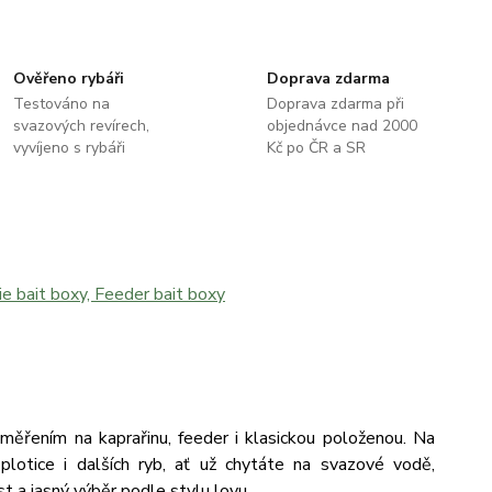
Ověřeno rybáři
Doprava zdarma
Testováno na
Doprava zdarma při
svazových revírech,
objednávce nad 2000
vyvíjeno s rybáři
Kč po ČR a SR
ěřením na kaprařinu, feeder i klasickou položenou. Na
plotice i dalších ryb, ať už chytáte na svazové vodě,
t a jasný výběr podle stylu lovu.