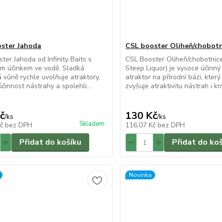
ster Jahoda
CSL booster Oliheň/chobotn
ter Jahoda od Infinity Baits s
CSL Booster Oliheň/chobotnic
m účinkem ve vodě. Sladká
Steep Liquor) je vysoce účinný
 vůně rychle uvolňuje atraktory,
atraktor na přírodní bázi, kter
účinnost nástrahy a spolehli...
zvyšuje atraktivitu nástrah i kr
č
130 Kč
/
ks
/
ks
Skladem
Kč
bez DPH
116,07 Kč
bez DPH
Přidat do košíku
Přidat do ko
Novinka