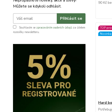
Nepropásněte novinky, akce a slevy!
90 Kč
be
Můžete se kdykoli odhlásit.
Přihlásit se
Souhlasím se
zpracováním osobních údajů
za účelem
TOP pro
rozesílky newsletteru.
Novinka
Hard bo
Potřebuj