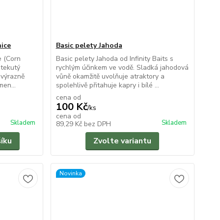
ice
Basic pelety Jahoda
e (Corn
Basic pelety Jahoda od Infinity Baits s
 tekutý
rychlým účinkem ve vodě. Sladká jahodová
ý výrazně
vůně okamžitě uvolňuje atraktory a
men...
spolehlivě přitahuje kapry i bílé ...
cena od
100 Kč
/
ks
cena od
Skladem
Skladem
89,29 Kč
bez DPH
šíku
Zvolte variantu
Novinka