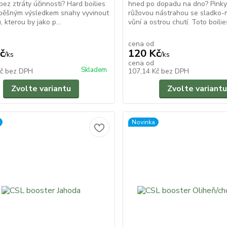
bez ztráty účinnosti? Hard boilies
hned po dopadu na dno? Pinky
spěšným výsledkem snahy vyvinout
růžovou nástrahou se sladko
 kterou by jako p...
vůní a ostrou chutí. Toto boilies
cena od
č
120 Kč
/
ks
/
ks
cena od
Skladem
Kč
bez DPH
107,14 Kč
bez DPH
Zvolte variantu
Zvolte variantu
Novinka