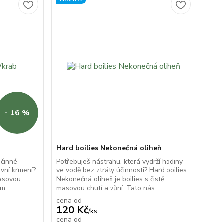
- 16 %
Hard boilies Nekonečná oliheň
účinné
Potřebuješ nástrahu, která vydrží hodiny
ivní krmení?
ve vodě bez ztráty účinnosti? Hard boilies
masovou
Nekonečná oliheň je boilies s čistě
m ...
masovou chutí a vůní. Tato nás...
cena od
120 Kč
/
ks
cena od