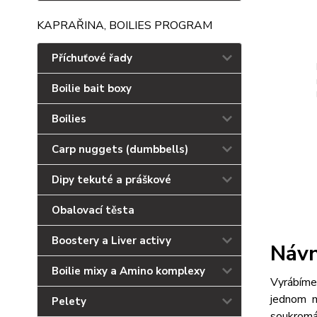
KAPRAŘINA, BOILIES PROGRAM
Příchuťové řady
Boilie bait boxy
Boilies
Carp nuggets (dumbbells)
Dipy tekuté a práškové
Obalovací těsta
Boostery a Liver activy
Návn
Boilie mixy a Amino komplexy
Vyrábíme
jednom m
Pelety
soukromák