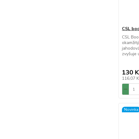
CSL boo
CSL Boos
okamžitý
jahodová
zvyšuje 
130 K
116,07 
Novinka