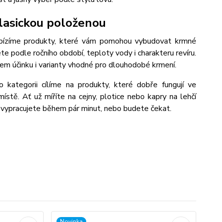
klasickou položenou
nabízíme produkty, které vám pomohou vybudovat krmné
te podle ročního období, teploty vody i charakteru revíru.
em účinku i varianty vhodné pro dlouhodobé krmení.
o kategorii cílíme na produkty, které dobře fungují ve
ístě. Ať už míříte na cejny, plotice nebo kapry na lehčí
y vypracujete během pár minut, nebo budete čekat.
Novinka