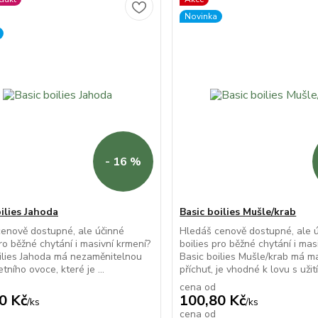
Novinka
- 16 %
ilies Jahoda
Basic boilies Mušle/krab
enově dostupné, ale účinné
Hledáš cenově dostupné, ale 
pro běžné chytání i masivní krmení?
boilies pro běžné chytání i mas
ilies Jahoda má nezaměnitelnou
Basic boilies Mušle/krab má 
etního ovoce, které je ...
příchuť, je vhodné k lovu s užití
cena od
0 Kč
100,80 Kč
/
ks
/
ks
cena od