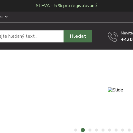
SLEVA - 5 % pro registrované
ea
Nevíte
Hledat
+420