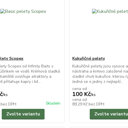
elety Scopex
Kukuřičné pelety
lety Scopex od Infinity Baits s
Kukuřičné pelety jsou vysoce a
účinkem ve vodě. Krémová sladká
nástraha a krmivo založené na
okamžitě uvolňuje atraktory a
sladké chuti kukuřice, kterou ry
ě přitahuje kapry i bíl...
Jedná se o jedny z nejlepší...
cena od
č
100 Kč
/
ks
/
ks
cena od
Skladem
č
bez DPH
89,29 Kč
bez DPH
Zvolte variantu
Zvolte variantu