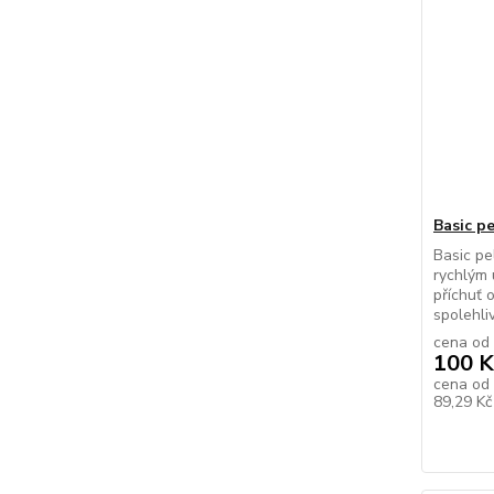
Basic p
Basic pe
rychlým 
příchuť 
spolehliv
cena od
100 K
cena od
89,29 K