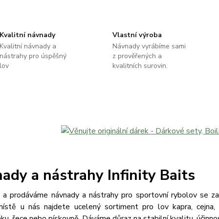
Kvalitní návnady
Vlastní výroba
Kvalitní návnady a
Návnady vyrábíme sami
nástrahy pro úspěšný
z prověřených a
lov
kvalitních surovin.
ady a nástrahy Infinity Baits
 a prodáváme návnady a nástrahy pro sportovní rybolov se zam
ístě u nás najdete ucelený sortiment pro lov kapra, cejna, 
u, řece nebo pískovně. Dáváme důraz na stabilní kvalitu, účinnos