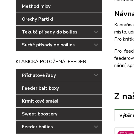
Method mixy
Návna
Ořechy Partikl
Kaprařin
místo, ud
Tekuté přísady do boilies
Pro krátk
Suché přísady do boilies
Pro feed
feederový
KLASICKÁ POLOŽENÁ, FEEDER
náčiní, s
Příchuťové řady
Feeder bait boxy
Z na
Krmítkové směsi
Sweet boostery
Výběr 
Feeder boilies
TOP pro