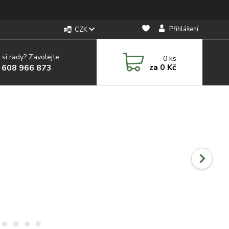
Přihlášení
CZK
 si rady? Zavolejte.
0
ks
za
0 Kč
 608 966 873