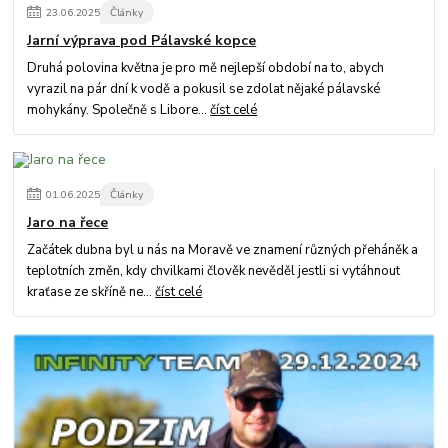
23
.
06
.
2025
Články
Jarní výprava pod Pálavské kopce
Druhá polovina května je pro mě nejlepší období na to, abych
vyrazil na pár dní k vodě a pokusil se zdolat nějaké pálavské
mohykány. Společně s Libore...
číst celé
01
.
06
.
2025
Články
Jaro na řece
Začátek dubna byl u nás na Moravě ve znamení různých přeháněk a
teplotních změn, kdy chvilkami člověk nevěděl jestli si vytáhnout
kraťase ze skříně ne...
číst celé