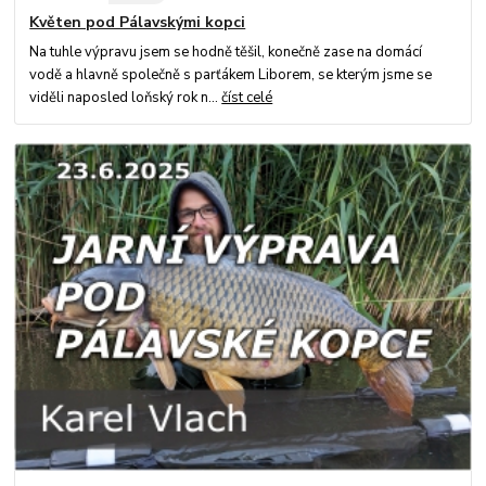
Květen pod Pálavskými kopci
Na tuhle výpravu jsem se hodně těšil, konečně zase na domácí
vodě a hlavně společně s parťákem Liborem, se kterým jsme se
viděli naposled loňský rok n...
číst celé