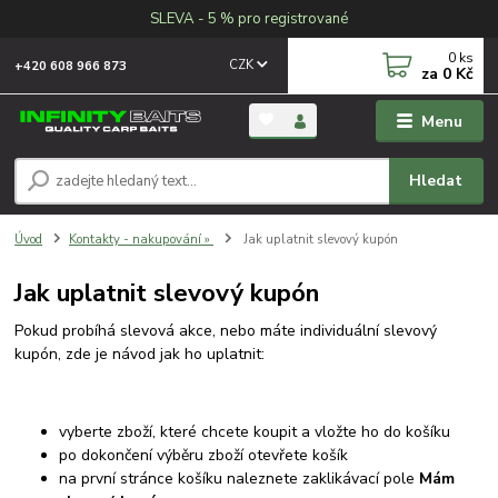
SLEVA - 5 % pro registrované
0
ks
CZK
+420 608 966 873
za
0 Kč
Menu
Hledat
Úvod
Kontakty - nakupování »
Jak uplatnit slevový kupón
Jak uplatnit slevový kupón
Pokud probíhá slevová akce, nebo máte individuální slevový
kupón, zde je návod jak ho uplatnit:
vyberte zboží, které chcete koupit a vložte ho do košíku
po dokončení výběru zboží otevřete košík
na první stránce košíku naleznete zaklikávací pole
Mám