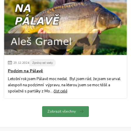
29
.
12
.
2024
Zprávy od vody
Podzim na Pálavě
Letošní rok jsem Pálavě moc nedal. Byl jsem rád, že jsem se urval
alespoň na podzimní výpravu, na kterou jsem se moc těšil a
společně s parťáky z Mo...
číst celé
Zobrazit všechny