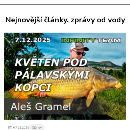
Nejnovější články, zprávy od vody
07
.
12
.
2025
Články