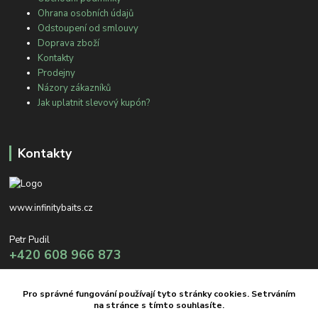
Ohrana osobních údajů
Odstoupení od smlouvy
Doprava zboží
Kontakty
Prodejny
Názory zákazníků
Jak uplatnit slevový kupón?
Kontakty
www.infinitybaits.cz
Petr Pudil
+420 608 966 873
info@infinitybaits.cz
Pro správné fungování používají tyto stránky cookies. Setrváním
na stránce s tímto souhlasíte.