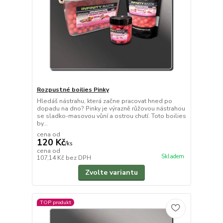
Rozpustné boilies Pinky
Hledáš nástrahu, která začne pracovat hned po
dopadu na dno? Pinky je výrazně růžovou nástrahou
se sladko-masovou vůní a ostrou chutí. Toto boilies
by...
cena od
120 Kč
/
ks
cena od
Skladem
107,14 Kč
bez DPH
Zvolte variantu
TOP produkt