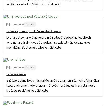
viděli naposled loňský rok n...
číst celé
23
.
06
.
2025
Články
Jarní výprava pod Pálavské kopce
Druhá polovina května je pro mě nejlepší období na to, abych
vyrazil na pár dní k vodě a pokusil se zdolat nějaké pálavské
mohykány. Společně s Libore...
číst celé
01
.
06
.
2025
Články
Jaro na řece
Začátek dubna byl u nás na Moravě ve znamení různých přeháněk a
teplotních změn, kdy chvilkami člověk nevěděl jestli si vytáhnout
kraťase ze skříně ne...
číst celé