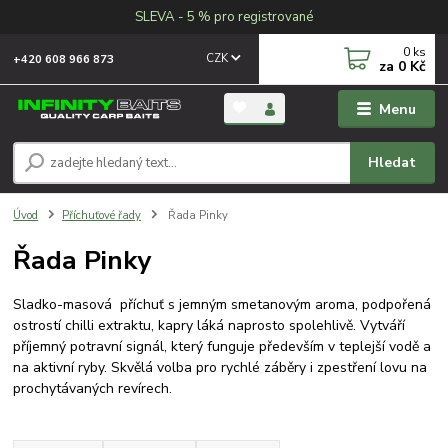
SLEVA - 5 % pro registrované
0
ks
CZK
+420 608 966 873
za
0 Kč
Menu
Hledat
Úvod
Příchuťové řady
Řada Pinky
Řada Pinky
Sladko-masová příchuť s jemným smetanovým aroma, podpořená
ostrostí chilli extraktu, kapry láká naprosto spolehlivě. Vytváří
příjemný potravní signál, který funguje především v teplejší vodě a
na aktivní ryby. Skvělá volba pro rychlé záběry i zpestření lovu na
prochytávaných revírech.