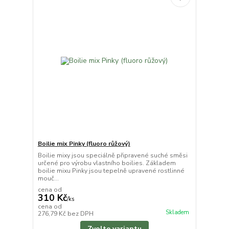
Boilie mix Pinky (fluoro růžový)
Boilie mixy jsou speciálně připravené suché směsi
určené pro výrobu vlastního boilies. Základem
boilie mixu Pinky jsou tepelně upravené rostlinné
mouč...
cena od
310 Kč
/
ks
cena od
Skladem
276,79 Kč
bez DPH
Zvolte variantu