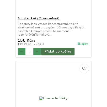
Booster Pinky (fluoro růžová)
Boostery jsou vysoce koncentrované tekuté
atraktory určené pro zvýšení účinnosti rybářských
nástrah a krmných směsí. To znamená
rozmíchávání krmítkový...
150 Kč
/
ks
Skladem
133,93 Kč
bez DPH
Přidat do košíku