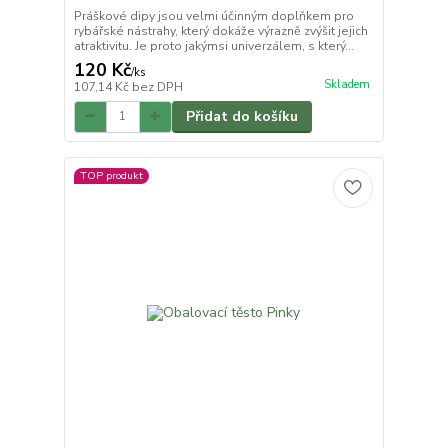
Práškové dipy jsou velmi účinným doplňkem pro
rybářské nástrahy, který dokáže výrazně zvýšit jejich
atraktivitu. Je proto jakýmsi univerzálem, s který...
120 Kč
/
ks
Skladem
107,14 Kč
bez DPH
Přidat do košíku
TOP produkt