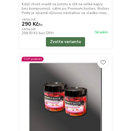
Když chceš vsadit na jistotu a cílit na velké kapry
bez kompromisů, sáhni po Premium boilies. Boilies
Pinky je výrazně růžovou nástrahou se sladko-mas...
cena od
290 Kč
/
ks
cena od
Skladem
258,93 Kč
bez DPH
Zvolte variantu
TOP produkt