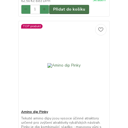
Skladem
62,50 Kč
bez DPH
Přidat do košíku
TOP produkt
Amino dip Pinky
Tekuté amino dipy jsou vysoce účinné atraktory
určené pro zvýšení atraktivity rybářských nástrah.
Pinky je dip kombinující sladko - masovou vůni s