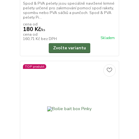
Spod & PVA pelety jsou speciálně navržené krmné
pelety určené pro zakrmování pomocí spod rakety,
spombu nebo PVA sáčků a punčoch. Spod & PVA
pelety Pi...
cena od
180 Kč
/
ks
cena od
Skladem
160,71 Kč
bez DPH
Zvolte variantu
TOP produkt