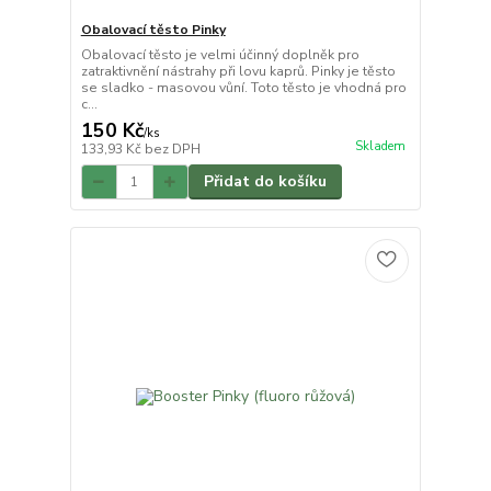
Obalovací těsto Pinky
Obalovací těsto je velmi účinný doplněk pro
zatraktivnění nástrahy při lovu kaprů. Pinky je těsto
se sladko - masovou vůní. Toto těsto je vhodná pro
c...
150 Kč
/
ks
Skladem
133,93 Kč
bez DPH
Přidat do košíku