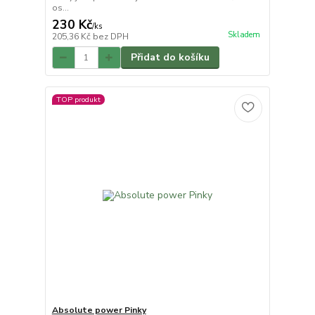
os...
230 Kč
/
ks
Skladem
205,36 Kč
bez DPH
Přidat do košíku
TOP produkt
Absolute power Pinky