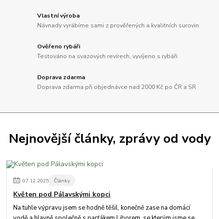
Vlastní výroba
Návnady vyrábíme sami z prověřených a kvalitních surovin.
Ověřeno rybáři
Testováno na svazových revírech, vyvíjeno s rybáři
Doprava zdarma
Doprava zdarma při objednávce nad 2000 Kč po ČR a SR
Nejnovější články, zprávy od vody
07
.
12
.
2025
Články
Květen pod Pálavskými kopci
Na tuhle výpravu jsem se hodně těšil, konečně zase na domácí
vodě a hlavně společně s parťákem Liborem, se kterým jsme se