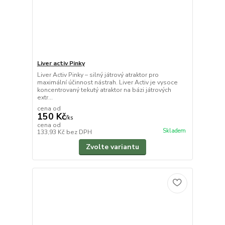
Liver activ Pinky
Liver Activ Pinky – silný játrový atraktor pro
maximální účinnost nástrah. Liver Activ je vysoce
koncentrovaný tekutý atraktor na bázi játrových
extr...
cena od
150 Kč
/
ks
cena od
Skladem
133,93 Kč
bez DPH
Zvolte variantu