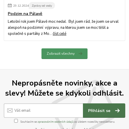
29
.
12
.
2024
Zprávy od vody
Podzim na Pálavě
Letošní rok jsem Pálavě moc nedal. Byl jsem rád, že jsem se urval
alespoň na podzimní výpravu, na kterou jsem se moc těšil a
společně s parťáky z Mo...
číst celé
Zobrazit všechny
Nepropásněte novinky, akce a
slevy! Můžete se kdykoli odhlásit.
Přihlásit se
Souhlasím se
zpracováním osobních údajů
za účelem rozesílky newsletteru.