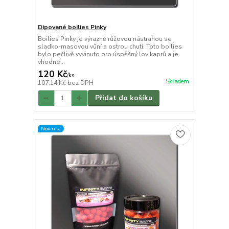
Dipované boilies Pinky
Boilies Pinky je výrazně růžovou nástrahou se
sladko-masovou vůní a ostrou chutí. Toto boilies
bylo pečlivě vyvinuto pro úspěšný lov kaprů a je
vhodné...
120 Kč
/
ks
Skladem
107,14 Kč
bez DPH
Přidat do košíku
Novinka