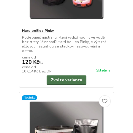
Hard boilies Pinky
Potřebuješ nástrahu, která vydrží hodiny ve vodě
bez ztráty účinnosti? Hard boilies Pinky je výrazně
růžovou nástrahou se sladko-masovou vůní a
ostrou...
cena od
120 Kč
/
ks
cena od
Skladem
107,14 Kč
bez DPH
Zvolte variantu
Novinka