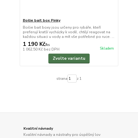
Boilie bait box Pinky
Boilie bait boxy jsou určeny pro rybáře, kteří
preferují kratší vycházky k vodě, chtějí reagovat na
každou situaci u vody a mít vše potřebné po ruce. ...
1 190 Kč
/
ks
Skladem
1 062,50 Kč
bez DPH
Zvolte variantu
strana
z 1
Kvalitní návnady
Kvalitní návnady a nástrahy pro úspěšný lov