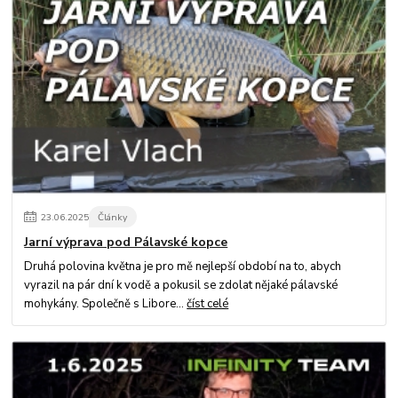
23
.
06
.
2025
Články
Jarní výprava pod Pálavské kopce
Druhá polovina května je pro mě nejlepší období na to, abych
vyrazil na pár dní k vodě a pokusil se zdolat nějaké pálavské
mohykány. Společně s Libore...
číst celé