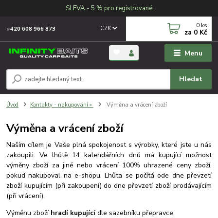
SLEVA - 5 % pro registrované
0
ks
CZK
+420 608 966 873
za
0 Kč
Menu
Hledat
Úvod
Kontakty - nakupování »
Výměna a vrácení zboží
Výměna a vrácení zboží
Naším cílem je Vaše plná spokojenost s výrobky, které jste u nás
zakoupili. Ve lhůtě 14 kalendářních dnů má kupující možnost
výměny zboží za jiné nebo vrácení 100% uhrazené ceny zboží,
pokud nakupoval na e-shopu. Lhůta se počítá ode dne převzetí
zboží kupujícím (při zakoupení) do dne převzetí zboží prodávajícím
(při vrácení).
Výměnu zboží
hradí kupující
dle sazebníku přepravce.