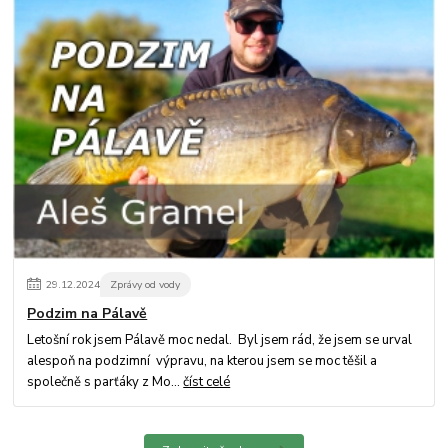
29
.
12
.
2024
Zprávy od vody
Podzim na Pálavě
Letošní rok jsem Pálavě moc nedal. Byl jsem rád, že jsem se urval
alespoň na podzimní výpravu, na kterou jsem se moc těšil a
společně s parťáky z Mo...
číst celé