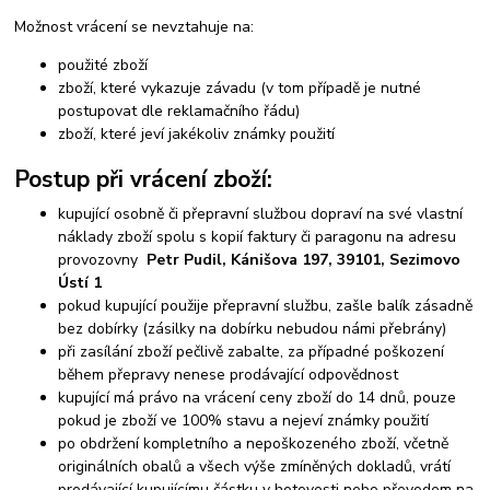
Možnost vrácení se nevztahuje na:
použité zboží
zboží, které vykazuje závadu (v tom případě je nutné
postupovat dle reklamačního řádu)
zboží, které jeví jakékoliv známky použití
Postup při vrácení zboží:
kupující osobně či přepravní službou dopraví na své vlastní
náklady zboží spolu s kopií faktury či paragonu na adresu
provozovny
Petr Pudil, Kánišova 197,
39101, Sezimovo
Ústí 1
pokud kupující použije přepravní službu, zašle balík zásadně
bez dobírky (zásilky na dobírku nebudou námi přebrány)
při zasílání zboží pečlivě zabalte, za případné poškození
během přepravy nenese prodávající odpovědnost
kupující má právo na vrácení ceny zboží do 14 dnů, pouze
pokud je zboží ve 100% stavu a nejeví známky použití
po obdržení kompletního a nepoškozeného zboží, včetně
originálních obalů a všech výše zmíněných dokladů, vrátí
prodávající kupujícímu částku v hotovosti nebo převodem na