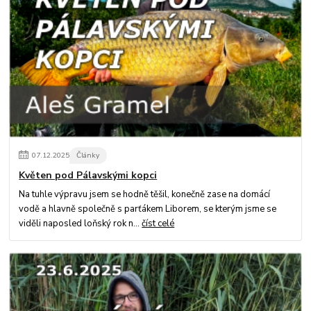
07
.
12
.
2025
Články
Květen pod Pálavskými kopci
Na tuhle výpravu jsem se hodně těšil, konečně zase na domácí
vodě a hlavně společně s parťákem Liborem, se kterým jsme se
viděli naposled loňský rok n...
číst celé