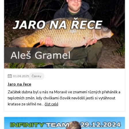
01
.
06
.
2025
Články
Jaro na řece
Začátek dubna byl u nás na Moravě ve znamení různých přeháněk a
teplotních změn, kdy chvilkami člověk nevěděl jestli si vytáhnout
kraťase ze skříně ne...
číst celé