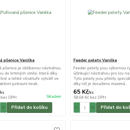
á pšenice Vanilka
Feeder pelety Vanilka
 pšenice je oblíbenou nástrahou
Feeder pelety jsou výbornou r
ou do krmných směsí, která díky
účinkující nástrahou pro lov n
šné a lehké struktuře vytváří ve
Tyto pelety jsou přelity speciál
ktivní potravní mrak...
díky níž je dosaženo maximá...
65 Kč
/
ks
/
ks
Skladem
č
bez DPH
58,04 Kč
bez DPH
Přidat do košíku
Přidat do ko