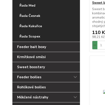
Sweet b
Řada Med
Sweet bo
kombinac
Řada Česnek
aromatic
vhodný p
stojatých,
Řada Kukuřice
110 K
Řada Scopex
98,21 K
Feeder bait boxy
Krmítkové směsi
Sweet boostery
Feeder boilies
Rohlíkové boilies
Měkčené nástrahy