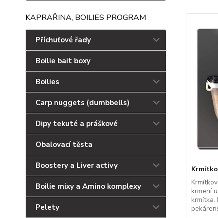
KAPRAŘINA, BOILIES PROGRAM
Příchuťové řady
Boilie bait boxy
Boilies
Carp nuggets (dumbbells)
Dipy tekuté a práškové
Obalovací těsta
Boostery a Liver activy
Krmítko
Krmítkov
Boilie mixy a Amino komplexy
krmení u
krmítka.
Pelety
pekárens