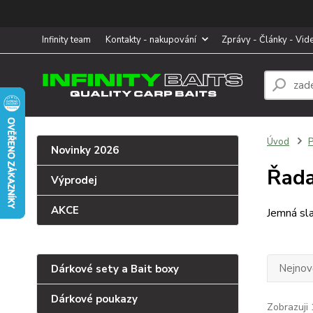
Infinity team
Kontakty - nakupování
Zprávy - Články - Vid
Úvod
P
Novinky 2026
Řada
Výprodej
AKCE
Jemná sla
Nejnově
Dárkové sety a Bait boxy
Dárkové poukazy
Zobrazuji 