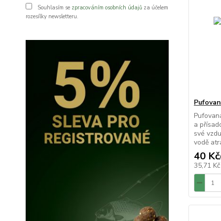
Souhlasím se
zpracováním osobních údajů
za účelem
rozesílky newsletteru.
Pufovan
Pufovaná
a přísad
své vzdu
vodě atra
40 Kč
35,71 K