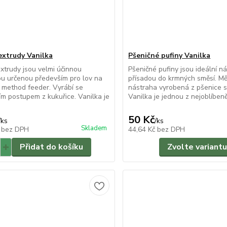
extrudy Vanilka
Pšeničné pufiny Vanilka
xtrudy jsou velmi účinnou
Pšeničné pufiny jsou ideální ná
u určenou především pro lov na
přísadou do krmných směsí. M
 method feeder. Vyrábí se
nástraha vyrobená z pšenice s 
ím postupem z kukuřice. Vanilka je
Vanilka je jednou z nejoblíbeněj
50 Kč
/
ks
/
ks
Skladem
č
bez DPH
44,64 Kč
bez DPH
Přidat do košíku
Zvolte variantu