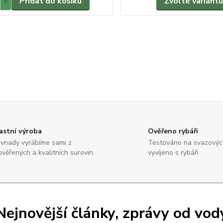
Přidat do košíku
Zvolte variantu
astní výroba
Ověřeno rybáři
vnady vyrábíme sami z
Testováno na svazových
ověřených a kvalitních surovin.
vyvíjeno s rybáři
Nejnovější články, zprávy od vod