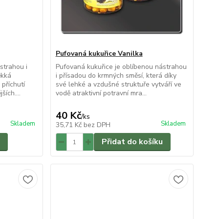
Pufovaná kukuřice Vanilka
strahou i
Pufovaná kukuřice je oblíbenou nástrahou
ěkká
i přísadou do krmných směsí, která díky
příchutí
své lehké a vzdušné struktuře vytváří ve
ších....
vodě atraktivní potravní mra...
40 Kč
/
ks
Skladem
Skladem
35,71 Kč
bez DPH
Přidat do košíku