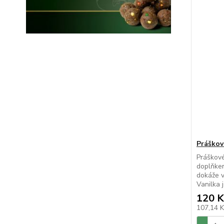
Práškov
Práškové
doplňkem
dokáže vý
Vanilka j
120 K
107,14 