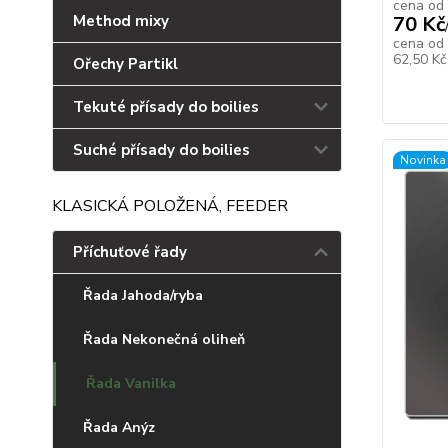
cena od
Method mixy
70 Kč
cena od
62,50 K
Ořechy Partikl
Tekuté přísady do boilies
Suché přísady do boilies
Novinka
KLASICKÁ POLOŽENÁ, FEEDER
Příchuťové řady
Řada Jahoda/ryba
Řada Nekonečná oliheň
Řada Vanilka
Řada Anýz