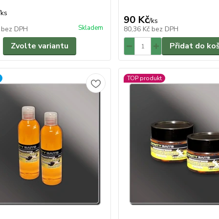
/
ks
90 Kč
/
ks
Skladem
č
bez DPH
80,36 Kč
bez DPH
Zvolte variantu
Přidat do ko
TOP produkt