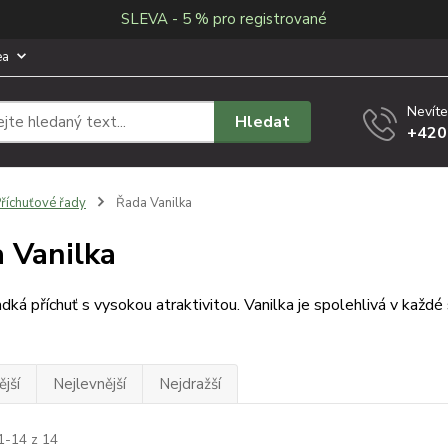
SLEVA - 5 % pro registrované
ea
Nevíte
Hledat
+420
říchuťové řady
Řada Vanilka
 Vanilka
dká příchuť s vysokou atraktivitou. Vanilka je spolehlivá v každé 
jší
Nejlevnější
Nejdražší
1-14 z 14