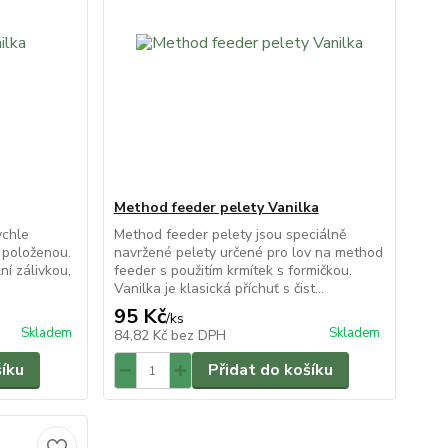
Method feeder pelety Vanilka
ychle
Method feeder pelety jsou speciálně
a položenou.
navržené pelety určené pro lov na method
ní zálivkou,
feeder s použitím krmítek s formičkou.
Vanilka je klasická příchuť s čist...
95 Kč
/
ks
Skladem
Skladem
84,82 Kč
bez DPH
šíku
Přidat do košíku