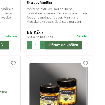
Extrudy Vanilka
 rybářská
Měkčené extrudy jsou oblíbenou
ho těsta,
nástrahou určenou především pro lov na
é vysoké
feeder a method feeder. Vanilka je
..
klasická extruda s čistě sladkou vůní.
65 Kč
/
ks
Skladem
Skladem
58,04 Kč
bez DPH
šíku
Přidat do košíku