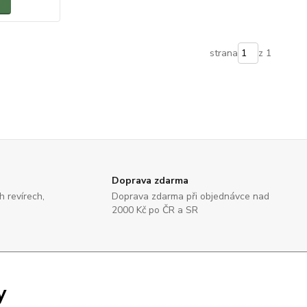
strana
z 1
Doprava zdarma
 revírech,
Doprava zdarma při objednávce nad
2000 Kč po ČR a SR
y