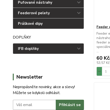
Pufované nástrahy
Feederové pelety
Práškové dipy
Feeder 
Feeder e
DOPLŇKY
nástraho
feeder a
speciáln
IFB doplňky
...
60 Kč
53,57 K
Newsletter
Nepropásněte novinky, akce a slevy!
Můžete se kdykoli odhlásit.
Přihlásit se