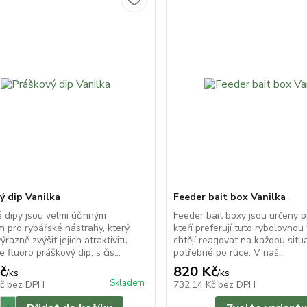
ý dip Vanilka
Feeder bait box Vanilka
 dipy jsou velmi účinným
Feeder bait boxy jsou určeny p
 pro rybářské nástrahy, který
kteří preferují tuto rybolovnou
razně zvýšit jejich atraktivitu.
chtějí reagovat na každou situa
e fluoro práškový dip, s čis...
potřebné po ruce. V naš...
č
820 Kč
/
ks
/
ks
Skladem
Kč
bez DPH
732,14 Kč
bez DPH