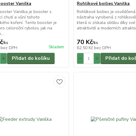
ooster Vanilka
Rohlíkové boilies Vanilka
oster Vanilka je booster s
Rohlíkové boilies je osvědčená
í chutí a vůní tohoto
nástraha vyrobená z rohlíkové
kého koření. Tento booster je
která si získala oblibu díky sv
ro celoroční rybolov, jak na
atraktivitě a moderních atrakto.
...
č
70 Kč
/
ks
/
ks
Skladem
č
bez DPH
62,50 Kč
bez DPH
Přidat do košíku
Přidat do ko