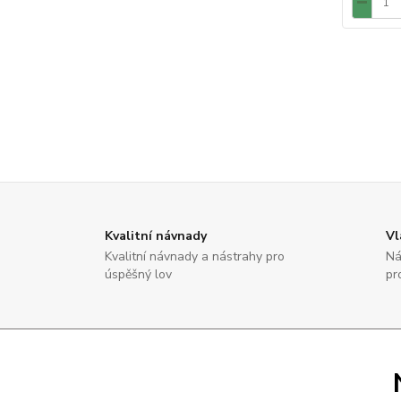
Kvalitní návnady
Vl
Kvalitní návnady a nástrahy pro
Ná
úspěšný lov
pr