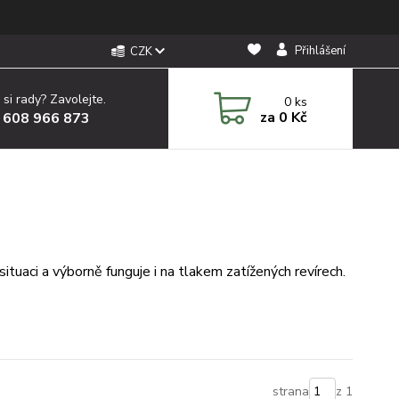
Přihlášení
CZK
 si rady? Zavolejte.
0
ks
za
0 Kč
 608 966 873
situaci a výborně funguje i na tlakem zatížených revírech.
strana
z 1