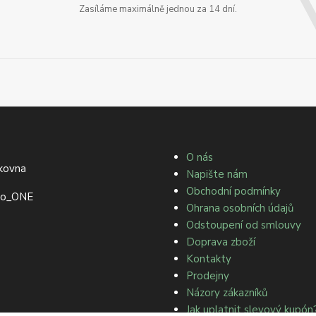
Zasíláme maximálně jednou za 14 dní.
O nás
Napište nám
Obchodní podmínky
Ohrana osobních údajů
Odstoupení od smlouvy
Doprava zboží
Kontakty
Prodejny
Názory zákazníků
Jak uplatnit slevový kupón