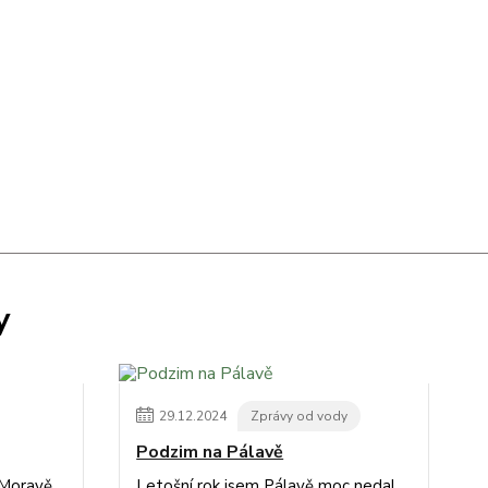
y
29
.
12
.
2024
Zprávy od vody
Podzim na Pálavě
 Moravě
Letošní rok jsem Pálavě moc nedal.