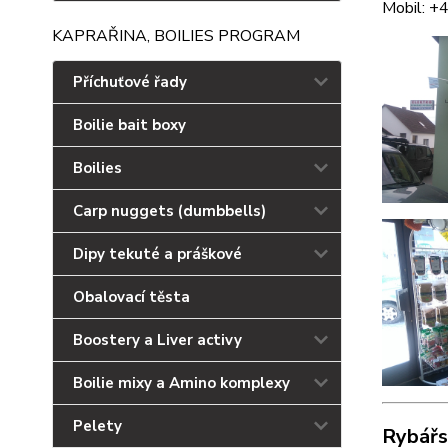
Mobil: +
KAPRAŘINA, BOILIES PROGRAM
Příchuťové řady
Boilie bait boxy
Boilies
Carp nuggets (dumbbells)
Dipy tekuté a práškové
Obalovací těsta
Boostery a Liver activy
Boilie mixy a Amino komplexy
Pelety
Rybář