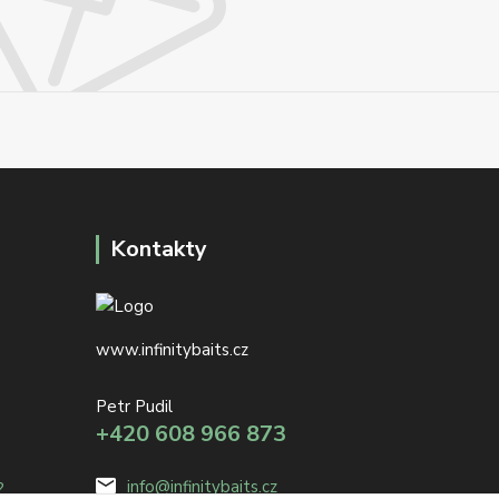
Kontakty
www.infinitybaits.cz
Petr Pudil
+420 608 966 873
info@infinitybaits.cz
?