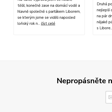
Druhá po
těšil, konečně zase na domácí vodě a
nejlepší 
hlavně společně s parťákem Liborem,
na pár dn
se kterým jsme se viděli naposled
nějaké p
loňský rok n...
číst celé
s Libore.
Nepropásněte no