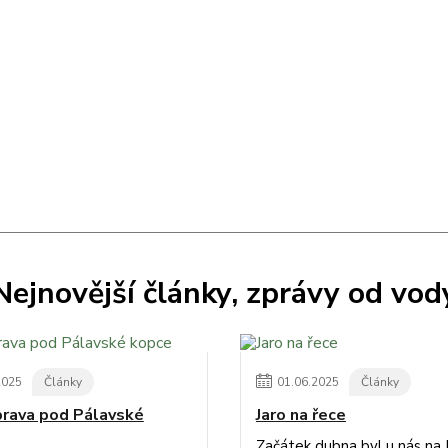
Nejnovější články, zprávy od vod
2025
Články
01
.
06
.
2025
Články
ýprava pod Pálavské
Jaro na řece
Začátek dubna byl u nás na