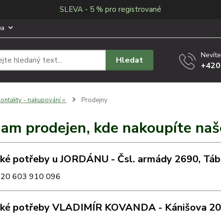
SLEVA - 5 % pro registrované
ea
Nevíte
Hledat
+420
ontakty - nakupování »
Prodejny
am prodejen, kde nakoupíte naš
ké potřeby u JORDÁNU - Čsl. armády 2690,
Táb
420 603 910 096
ké potřeby VLADIMÍR KOVANDA - Kánišova 2