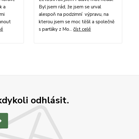
k a
Byl jsem rád, že jsem se urval
ami
alespoň na podzimní výpravu, na
áhnout
kterou jsem se moc těšil a společně
lé
s parťáky z Mo...
číst celé
dykoli odhlásit.