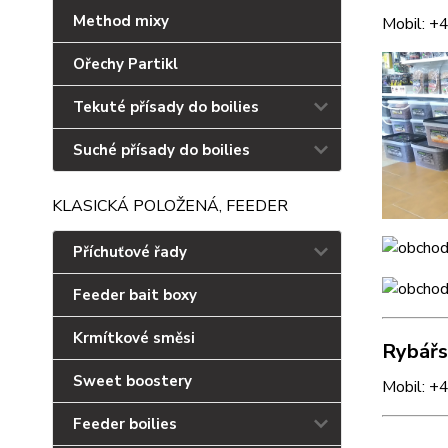
Method mixy
Mobil: +
Ořechy Partikl
Tekuté přísady do boilies
Suché přísady do boilies
KLASICKÁ POLOŽENÁ, FEEDER
Příchuťové řady
Feeder bait boxy
Krmítkové směsi
Rybářs
Sweet boostery
Mobil: +
Feeder boilies