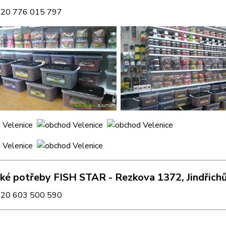
420 776 015 797
ké potřeby FISH STAR - Rezkova 1372, Jindřich
420 603 500 590