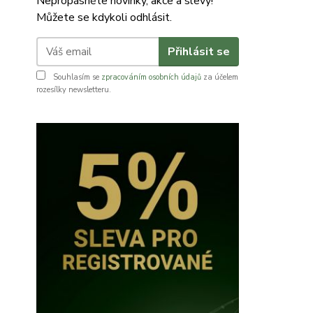
Nepropásněte novinky, akce a slevy!
Můžete se kdykoli odhlásit.
Přihlásit se
Souhlasím se
zpracováním osobních údajů
za účelem
rozesílky newsletteru.