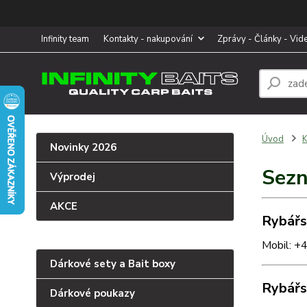
Infinity team
Kontakty - nakupování
Zprávy - Články - Vid
Úvod
K
Novinky 2026
Sezn
Výprodej
AKCE
Rybářs
Mobil: +
Dárkové sety a Bait boxy
Rybářs
Dárkové poukazy