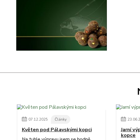
07
.
12
.
2025
Články
23
.
06
.
Květen pod Pálavskými kopci
Jarní v
kopce
Na tuhle výpravu jsem se hodně