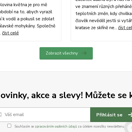
lovina května je pro mě
ve znamení různých přeháně
období na to, abych vyrazil
teplotních změn, kdy chvilk
í k vodě a pokusil se zdolat
člověk nevěděl jestli si vyt
álavské mohykány. Společně
kraťase ze skříně ne...
číst ce
..
číst celé
Zobrazit všechny
vinky, akce a slevy! Můžete se k
Přihlásit se
Souhlasím se
zpracováním osobních údajů
za účelem rozesílky newsletteru.