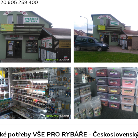
420 605 259 400
ské potřeby VŠE PRO RYBÁŘE -
Československý