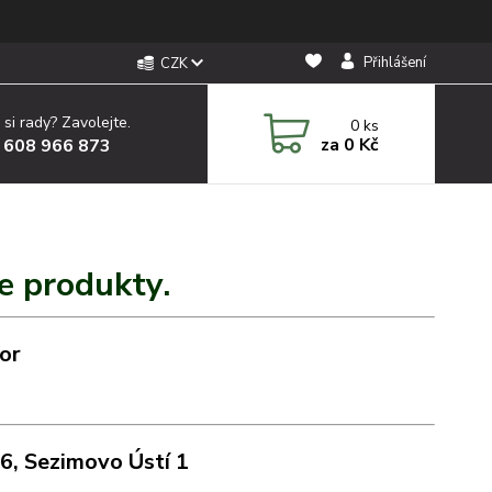
Přihlášení
CZK
 si rady? Zavolejte.
0
ks
za
0 Kč
 608 966 873
e produkty.
or
06,
Sezimovo Ústí 1