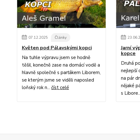
07
.
12
.
2025
Články
23
.
06
.
Květen pod Pálavskými kopci
Jarní v
kopce
Na tuhle výpravu jsem se hodně
Druhá po
těšil, konečně zase na domácí vodě a
nejlepší 
hlavně společně s parťákem Liborem,
na pár dn
se kterým jsme se viděli naposled
nějaké p
loňský rok n...
číst celé
s Libore.