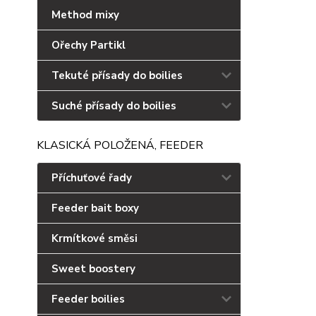
Method mixy
Ořechy Partikl
Tekuté přísady do boilies
Suché přísady do boilies
KLASICKÁ POLOŽENÁ, FEEDER
Příchuťové řady
Feeder bait boxy
Krmítkové směsi
Sweet boostery
Feeder boilies