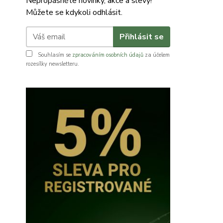
Nepropásněte novinky, akce a slevy!
Můžete se kdykoli odhlásit.
Přihlásit se
Souhlasím se
zpracováním osobních údajů
za účelem
rozesílky newsletteru.