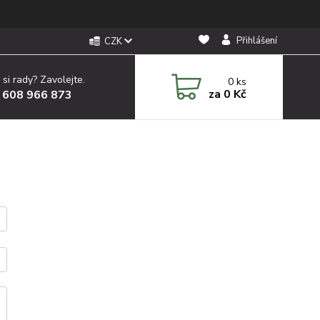
Přihlášení
CZK
 si rady? Zavolejte.
0
ks
za
0 Kč
 608 966 873