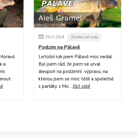
29
.
12
.
2024
Zprávy od vody
Podzim na Pálavě
 Moravě
Letošní rok jsem Pálavě moc nedal.
k a
Byl jsem rád, že jsem se urval
ami
alespoň na podzimní výpravu, na
áhnout
kterou jsem se moc těšil a společně
lé
s parťáky z Mo...
číst celé