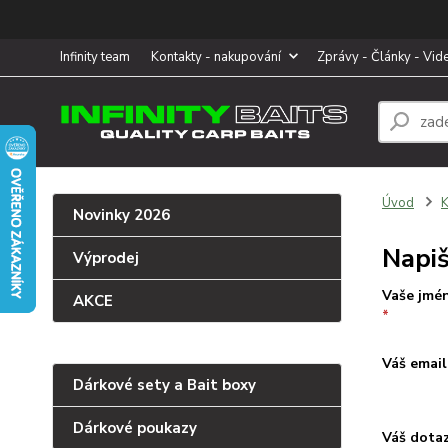
Infinity team
Kontakty - nakupování
Zprávy - Články - Vid
Úvod
K
Novinky 2026
Napi
Výprodej
Vaše jmén
AKCE
*
Váš emai
Dárkové sety a Bait boxy
Dárkové poukazy
Váš dota