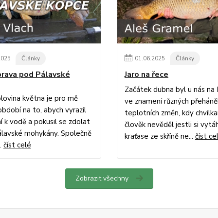
2025
Články
01
.
06
.
2025
Články
ýprava pod Pálavské
Jaro na řece
Začátek dubna byl u nás na
lovina května je pro mě
ve znamení různých přeháně
období na to, abych vyrazil
teplotních změn, kdy chvilk
í k vodě a pokusil se zdolat
člověk nevěděl jestli si vyt
álavské mohykány. Společně
kraťase ze skříně ne...
číst ce
..
číst celé
Zobrazit všechny