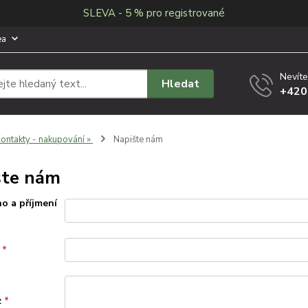
SLEVA - 5 % pro registrované
ea
Nevíte
Hledat
+420
ontakty - nakupování »
Napište nám
šte nám
o a příjmení
l
*
z
*