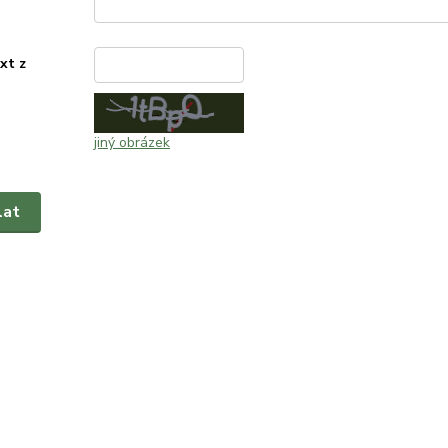
xt z
*
jiný obrázek