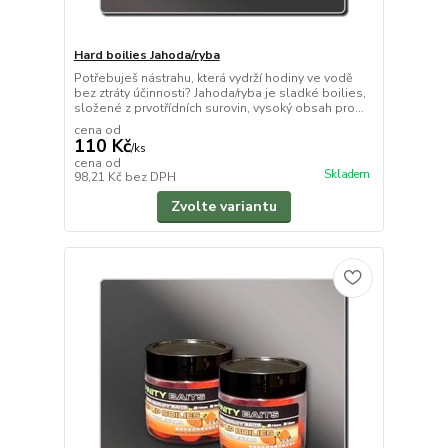
Hard boilies Jahoda/ryba
Potřebuješ nástrahu, která vydrží hodiny ve vodě
bez ztráty účinnosti? Jahoda/ryba je sladké boilies,
složené z prvotřídních surovin, vysoký obsah pro...
cena od
110 Kč
/
ks
cena od
Skladem
98,21 Kč
bez DPH
Zvolte variantu