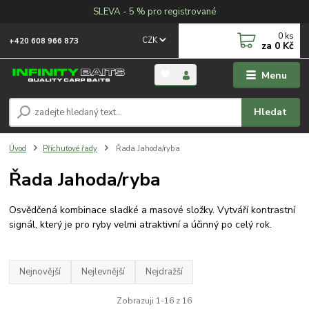
SLEVA - 5 % pro registrované
0
ks
CZK
+420 608 966 873
za
0 Kč
Menu
Hledat
Úvod
Příchuťové řady
Řada Jahoda/ryba
Řada Jahoda/ryba
Osvědčená kombinace sladké a masové složky. Vytváří kontrastní
signál, který je pro ryby velmi atraktivní a účinný po celý rok.
Nejnovější
Nejlevnější
Nejdražší
Zobrazuji 1-16 z 16