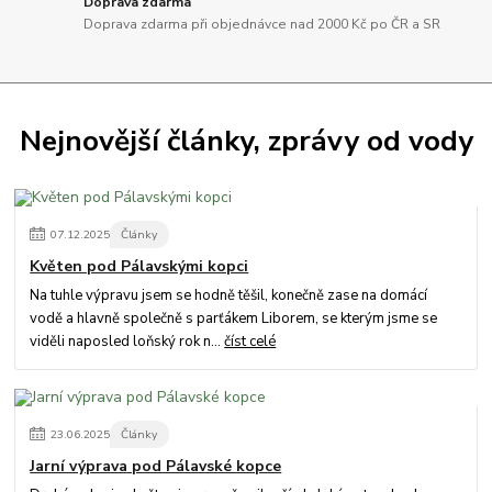
Doprava zdarma
Doprava zdarma při objednávce nad 2000 Kč po ČR a SR
Nejnovější články, zprávy od vody
07
.
12
.
2025
Články
Květen pod Pálavskými kopci
Na tuhle výpravu jsem se hodně těšil, konečně zase na domácí
vodě a hlavně společně s parťákem Liborem, se kterým jsme se
viděli naposled loňský rok n...
číst celé
23
.
06
.
2025
Články
Jarní výprava pod Pálavské kopce