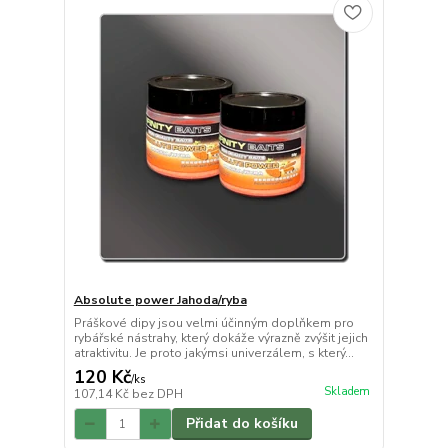
Absolute power Jahoda/ryba
Práškové dipy jsou velmi účinným doplňkem pro
rybářské nástrahy, který dokáže výrazně zvýšit jejich
atraktivitu. Je proto jakýmsi univerzálem, s který...
120 Kč
/
ks
Skladem
107,14 Kč
bez DPH
Přidat do košíku