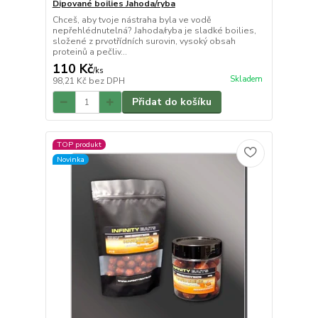
Dipované boilies Jahoda/ryba
Chceš, aby tvoje nástraha byla ve vodě
nepřehlédnutelná? Jahoda/ryba je sladké boilies,
složené z prvotřídních surovin, vysoký obsah
proteinů a pečliv...
110 Kč
/
ks
Skladem
98,21 Kč
bez DPH
Přidat do košíku
TOP produkt
Novinka