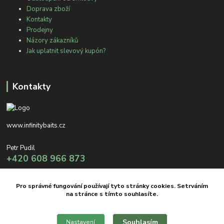
Doprava zboží
Kontakty
Prodejny
Názory zákazníků
Jak uplatnit slevový kupón?
Kontakty
www.infinitybaits.cz
Petr Pudil
+420 608 966 873
info@infinitybaits.cz
Pro správné fungování používají tyto stránky cookies. Setrváním
na stránce s tímto souhlasíte.
Souhlasím
Nastavení