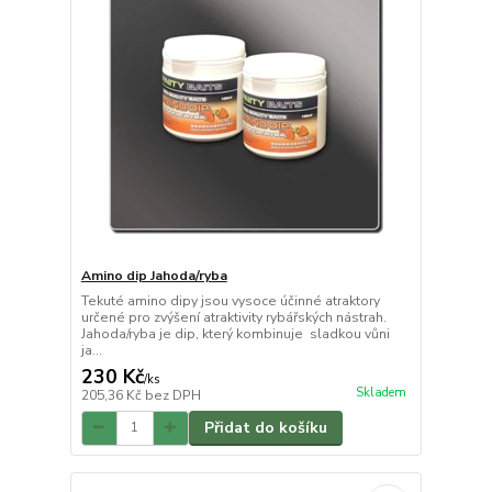
Amino dip Jahoda/ryba
Tekuté amino dipy jsou vysoce účinné atraktory
určené pro zvýšení atraktivity rybářských nástrah.
Jahoda/ryba je dip, který kombinuje sladkou vůni
ja...
230 Kč
/
ks
Skladem
205,36 Kč
bez DPH
Přidat do košíku