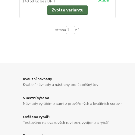
Skladem
140,50 Kč
bez DPH
Zvolte variantu
strana
z 1
Kvalitní návnady
Kvalitní návnady a nástrahy pro úspěšný lov
Vlastní výroba
Návnady vyrábíme sami z prověřených a kvalitních surovin.
Ověřeno rybáři
Testováno na svazových revírech, vyvíjeno s rybáři