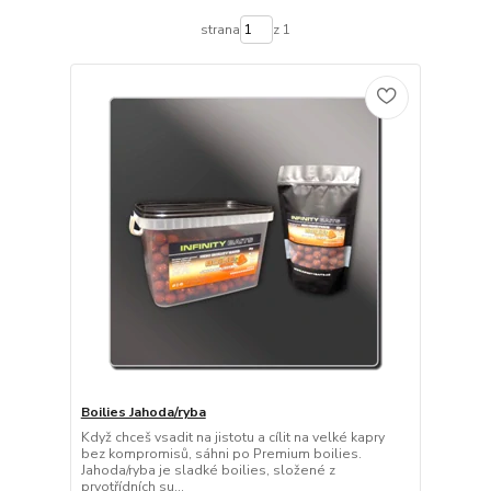
strana
z 1
Boilies Jahoda/ryba
Když chceš vsadit na jistotu a cílit na velké kapry
bez kompromisů, sáhni po Premium boilies.
Jahoda/ryba je sladké boilies, složené z
prvotřídních su...