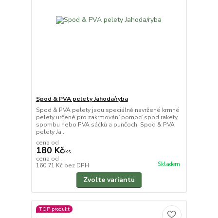
Spod & PVA pelety Jahoda/ryba
Spod & PVA pelety jsou speciálně navržené krmné
pelety určené pro zakrmování pomocí spod rakety,
spombu nebo PVA sáčků a punčoch. Spod & PVA
pelety Ja...
cena od
180 Kč
/
ks
cena od
Skladem
160,71 Kč
bez DPH
Zvolte variantu
TOP produkt