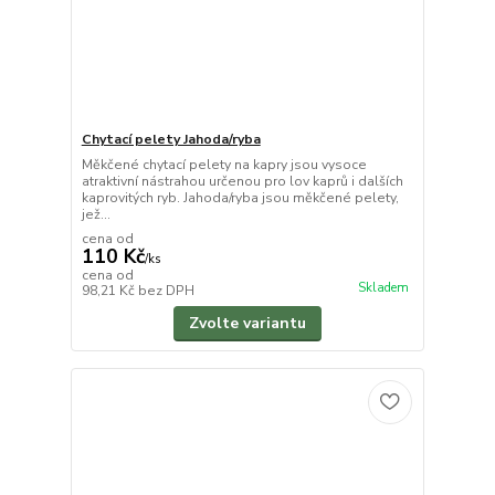
Chytací pelety Jahoda/ryba
Měkčené chytací pelety na kapry jsou vysoce
atraktivní nástrahou určenou pro lov kaprů i dalších
kaprovitých ryb. Jahoda/ryba jsou měkčené pelety,
jež...
cena od
110 Kč
/
ks
cena od
Skladem
98,21 Kč
bez DPH
Zvolte variantu