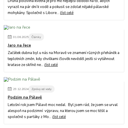
Druhá polovina května je pro mě nejlepší období na to, abych
vyrazil na pár dní k vodě a pokusil se zdolat nějaké pálavské
mohykány. Společně s Libore...
číst celé
01
.
06
.
2025
Články
Jaro na řece
Začátek dubna byl u nás na Moravě ve znamení různých přeháněk a
teplotních změn, kdy chvilkami člověk nevěděl jestli si vytáhnout
kraťase ze skříně ne...
číst celé
29
.
12
.
2024
Zprávy od vody
Podzim na Pálavě
Letošní rok jsem Pálavě moc nedal. Byl jsem rád, že jsem se urval
alespoň na podzimní výpravu, na kterou jsem se moc těšil a
společně s parťáky z Mo...
číst celé