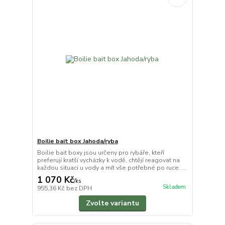
Boilie bait box Jahoda/ryba
Boilie bait boxy jsou určeny pro rybáře, kteří
preferují kratší vycházky k vodě, chtějí reagovat na
každou situaci u vody a mít vše potřebné po ruce. ...
1 070 Kč
/
ks
Skladem
955,36 Kč
bez DPH
Zvolte variantu