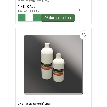
rozmíchávání krmítkový...
150 Kč
/
ks
Skladem
133,93 Kč
bez DPH
Přidat do košíku
Liver activ Jahoda/ryba