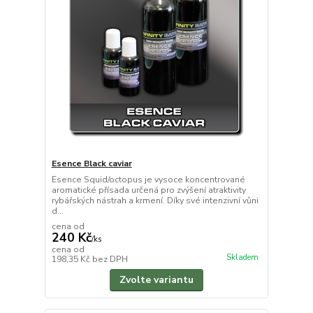
Esence Black caviar
Esence Squid/octopus je vysoce koncentrované
aromatické přísada určená pro zvýšení atraktivity
rybářských nástrah a krmení. Díky své intenzivní vůni
d...
cena od
240 Kč
/
ks
cena od
Skladem
198,35 Kč
bez DPH
Zvolte variantu