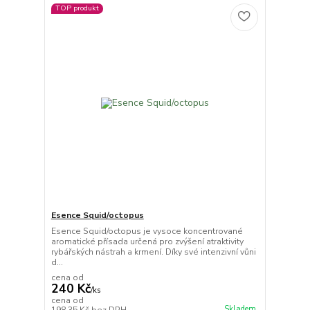
TOP produkt
Esence Squid/octopus
Esence Squid/octopus je vysoce koncentrované
aromatické přísada určená pro zvýšení atraktivity
rybářských nástrah a krmení. Díky své intenzivní vůni
d...
cena od
240 Kč
/
ks
cena od
Skladem