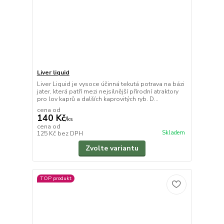
Liver liquid
Liver Liquid je vysoce účinná tekutá potrava na bázi
jater, která patří mezi nejsilnější přírodní atraktory
pro lov kaprů a dalších kaprovitých ryb. D...
cena od
140 Kč
/
ks
cena od
Skladem
125 Kč
bez DPH
Zvolte variantu
TOP produkt