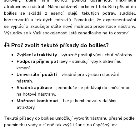
suroviny, které nám mohou pomoci dosáhnout maximální
atraktivnosti nástrah. Námi nabízený sortiment tekutých přísad do
boilies se skládá z esencí, olejů, tekutých potrav, sladidel,
konzervantů a tekutých extraktů. Pamatujte, že experimentování
se vyplácí a zkoušejte stále nové možnosti prezentace nástrahy.
Výsledky se k Vaší spokojenosti jistě zanedlouho na to dostaví.
🎣 Proč zvolit tekuté přísady do boilies?
Zvýšení atraktivity
– výrazně posilují vůni i chuť nástrahy.
Podpora příjmu potravy
– stimulují ryby k aktivnímu
krmení.
Univerzální použití
– vhodné pro výrobu i dipování
nástrah.
Snadná aplikace
– jednoduše se přidávají do směsí nebo
na hotové nástrahy.
Možnost kombinací
– lze je kombinovat s dalšími
atraktory.
Tekuté přísady do boilies umožňují vytvořit nástrahu přesně podle
podmínek u vody a cíleně tak zvýšit šanci na úspěšný lov.