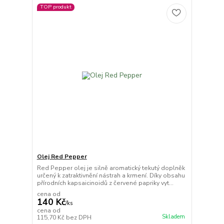
TOP produkt
Olej Red Pepper
Red Pepper olej je silně aromatický tekutý doplněk
určený k zatraktivnění nástrah a krmení. Díky obsahu
přírodních kapsaicinoidů z červené papriky vyt...
cena od
140 Kč
/
ks
cena od
Skladem
115,70 Kč
bez DPH