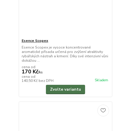
Esence Scopex
Esence Scopex je vysoce koncentrované
aromatické přísada určená pro zvýšení atraktivity
rybářských nástrah a krmení. Díky své intenzivní vůni
dokážou ...
cena od
170 Kč
/
ks
cena od
Skladem
140,50 Kč
bez DPH
Zvolte variantu