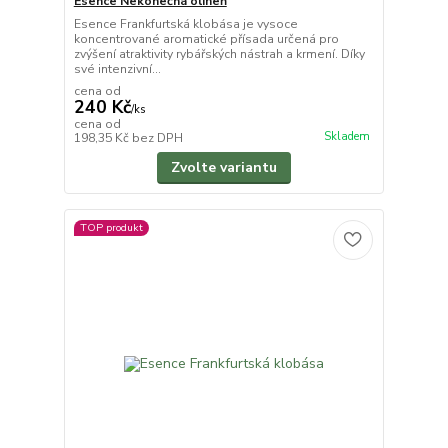
Esence Nekonečná oliheň
Esence Frankfurtská klobása je vysoce
koncentrované aromatické přísada určená pro
zvýšení atraktivity rybářských nástrah a krmení. Díky
své intenzivní...
cena od
240 Kč
/
ks
cena od
Skladem
198,35 Kč
bez DPH
Zvolte variantu
TOP produkt