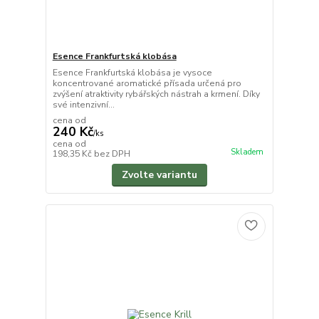
Esence Frankfurtská klobása
Esence Frankfurtská klobása je vysoce
koncentrované aromatické přísada určená pro
zvýšení atraktivity rybářských nástrah a krmení. Díky
své intenzivní...
cena od
240 Kč
/
ks
cena od
Skladem
198,35 Kč
bez DPH
Zvolte variantu