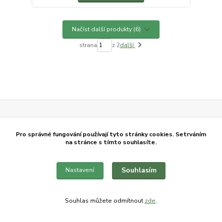
Načíst další produkty (6)
strana
z 2
další
Kvalitní návnady
Pro správné fungování používají tyto stránky cookies. Setrváním
Kvalitní návnady a nástrahy pro úspěšný lov
na stránce s tímto souhlasíte.
Vlastní výroba
Návnady vyrábíme sami z prověřených a kvalitních surovin.
Souhlasím
Nastavení
Ověřeno rybáři
Testováno na svazových revírech, vyvíjeno s rybáři
Souhlas můžete odmítnout
zde
.
Doprava zdarma