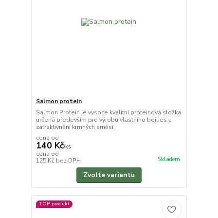
Salmon protein
Salmon Protein je vysoce kvalitní proteinová složka
určená především pro výrobu vlastního boilies a
zatraktivnění krmných směsí.
cena od
140 Kč
/
ks
cena od
Skladem
125 Kč
bez DPH
Zvolte variantu
TOP produkt