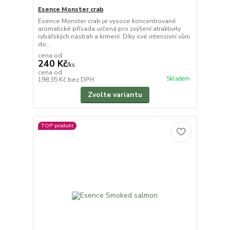
Esence Monster crab
Esence Monster crab je vysoce koncentrované
aromatické přísada určená pro zvýšení atraktivity
rybářských nástrah a krmení. Díky své intenzivní vůni
do...
cena od
240 Kč
/
ks
cena od
Skladem
198,35 Kč
bez DPH
Zvolte variantu
TOP produkt