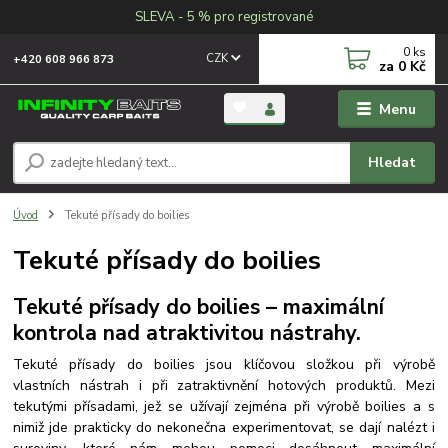
SLEVA - 5 % pro registrované
0
ks
CZK
+420 608 966 873
za
0 Kč
Menu
Hledat
Úvod
Tekuté přísady do boilies
Tekuté přísady do boilies
Tekuté přísady do boilies – maximální
kontrola nad atraktivitou nástrahy.
Tekuté přísady do boilies jsou klíčovou složkou při výrobě
vlastních nástrah i při zatraktivnění hotových produktů.
Mezi
tekutými přísadami, jež se užívají zejména při výrobě boilies a s
nimiž jde prakticky do nekonečna experimentovat, se dají nalézt i