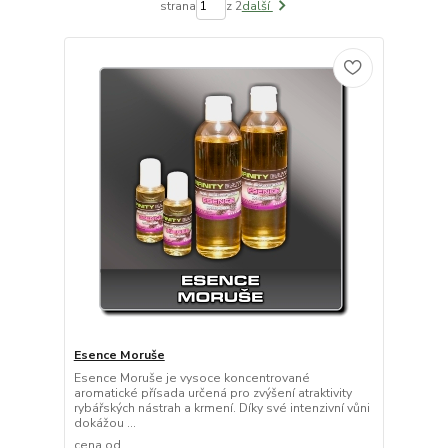
strana
z 2
další
Esence Moruše
Esence Moruše je vysoce koncentrované
aromatické přísada určená pro zvýšení atraktivity
rybářských nástrah a krmení. Díky své intenzivní vůni
dokážou ...
cena od