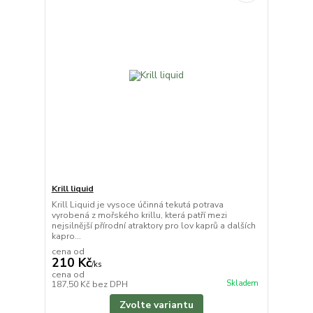
Krill liquid
Krill Liquid je vysoce účinná tekutá potrava
vyrobená z mořského krillu, která patří mezi
nejsilnější přírodní atraktory pro lov kaprů a dalších
kapro...
cena od
210 Kč
/
ks
cena od
Skladem
187,50 Kč
bez DPH
Zvolte variantu