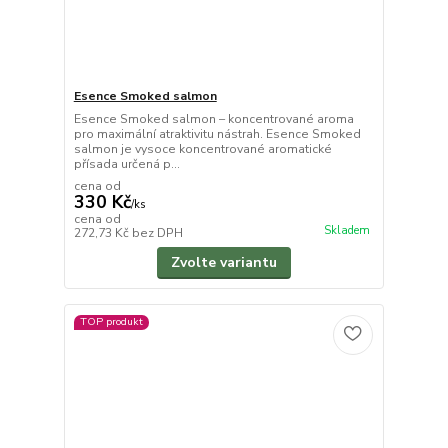
Esence Smoked salmon
Esence Smoked salmon – koncentrované aroma
pro maximální atraktivitu nástrah. Esence Smoked
salmon je vysoce koncentrované aromatické
přísada určená p...
cena od
330 Kč
/
ks
cena od
Skladem
272,73 Kč
bez DPH
Zvolte variantu
TOP produkt