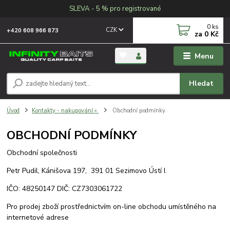
SLEVA - 5 % pro registrované
0
ks
CZK
+420 608 966 873
za
0 Kč
Menu
Hledat
Úvod
Kontakty - nakupování »
Obchodní podmínky
OBCHODNÍ PODMÍNKY
Obchodní společnosti
Petr Pudil, Kánišova 197, 391 01 Sezimovo Ústí I.
IČO: 48250147 DIČ: CZ7303061722
Pro prodej zboží prostřednictvím on-line obchodu umístěného na
internetové adrese