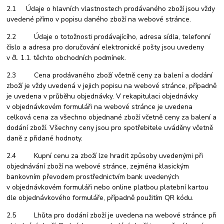
2.1 Údaje o hlavních vlastnostech prodávaného zboží jsou vždy
uvedené přímo v popisu daného zboží na webové stránce.
2.2 Údaje o totožnosti prodávajícího, adresa sídla, telefonní
číslo a adresa pro doručování elektronické pošty jsou uvedeny
v čl. 1.1. těchto obchodních podmínek.
2.3 Cena prodávaného zboží včetně ceny za balení a dodání
zboží je vždy uvedená v jejich popisu na webové stránce, případně
je uvedena v průběhu objednávky. V rekapitulaci objednávky
v objednávkovém formuláři na webové stránce je uvedena
celková cena za všechno objednané zboží včetně ceny za balení a
dodání zboží. Všechny ceny jsou pro spotřebitele uváděny včetně
daně z přidané hodnoty.
2.4 Kupní cenu za zboží lze hradit způsoby uvedenými při
objednávání zboží na webové stránce, zejména klasickým
bankovním převodem prostřednictvím bank uvedených
v objednávkovém formuláři nebo online platbou platební kartou
dle objednávkového formuláře, případně použitím QR kódu.
2.5 Lhůta pro dodání zboží je uvedena na webové stránce při