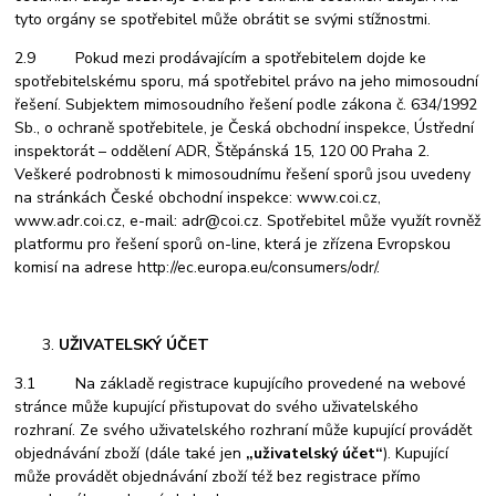
tyto orgány se spotřebitel může obrátit se svými stížnostmi.
2.9 Pokud mezi prodávajícím a spotřebitelem dojde ke
spotřebitelskému sporu, má spotřebitel právo na jeho mimosoudní
řešení. Subjektem mimosoudního řešení podle zákona č. 634/1992
Sb., o ochraně spotřebitele, je Česká obchodní inspekce, Ústřední
inspektorát – oddělení ADR, Štěpánská 15, 120 00 Praha 2.
Veškeré podrobnosti k mimosoudnímu řešení sporů jsou uvedeny
na stránkách České obchodní inspekce: www.coi.cz,
www.adr.coi.cz, e-mail: adr@coi.cz. Spotřebitel může využít rovněž
platformu pro řešení sporů on-line, která je zřízena Evropskou
komisí na adrese http://ec.europa.eu/consumers/odr/.
UŽIVATELSKÝ ÚČET
3.1 Na základě registrace kupujícího provedené na webové
stránce může kupující přistupovat do svého uživatelského
rozhraní. Ze svého uživatelského rozhraní může kupující provádět
objednávání zboží (dále také jen
„uživatelský účet“
). Kupující
může provádět objednávání zboží též bez registrace přímo