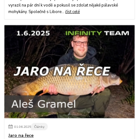
vyrazil na pár dní k vodě a pokusil se zdolat nějaké pálavské
mohykány. Společně s Libore...
číst celé
01
.
06
.
2025
Články
Jaro na řece