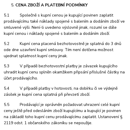
CENA ZBOŽÍ A PLATEBNÍ PODMÍNKY
5.1 Společně s kupní cenou je kupující povinen zaplatit
prodávajícímu také náklady spojené s balením a dodáním zboží ve
smluvené výši. Není-li uvedeno výslovně jinak, rozumí se dále
kupní cenou i náklady spojené s balením a dodáním zboží.
5.2 Kupní cena placená bezhotovostně je splatná do 3 dnů
ode dne uzavření kupní smlouvy. Tím není dotčena možnost
ujednat splatnost kupní ceny jinak.
5.3 V případě bezhotovostní platby je závazek kupujícího
uhradit kupní cenu splněn okamžikem připsání příslušné částky na
účet prodávajícího.
5.4 V případě platby v hotovosti, na dobírku či ve výdejně
zásilek je kupní cena splatná při převzetí zboží.
5.5 Prodávající je oprávněn požadovat uhrazení celé kupní
ceny ještě před odesláním zboží kupujícímu a kupující je povinen
na základě toho kupní cenu prodávajícímu zaplatit. Ustanovení §
2119 odst. 1 občanského zákoníku se nepoužije.