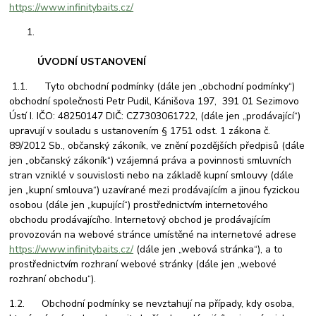
https://www.infinitybaits.cz/
ÚVODNÍ USTANOVENÍ
1.1. Tyto obchodní podmínky (dále jen „obchodní podmínky“)
obchodní společnosti Petr Pudil, Kánišova 197, 391 01 Sezimovo
Ústí I. IČO: 48250147 DIČ: CZ7303061722, (dále jen „prodávající“)
upravují v souladu s ustanovením § 1751 odst. 1 zákona č.
89/2012 Sb., občanský zákoník, ve znění pozdějších předpisů (dále
jen „občanský zákoník“) vzájemná práva a povinnosti smluvních
stran vzniklé v souvislosti nebo na základě kupní smlouvy (dále
jen „kupní smlouva“) uzavírané mezi prodávajícím a jinou fyzickou
osobou (dále jen „kupující“) prostřednictvím internetového
obchodu prodávajícího. Internetový obchod je prodávajícím
provozován na webové stránce umístěné na internetové adrese
https://www.infinitybaits.cz/
(dále jen „webová stránka“), a to
prostřednictvím rozhraní webové stránky (dále jen „webové
rozhraní obchodu“).
1.2. Obchodní podmínky se nevztahují na případy, kdy osoba,