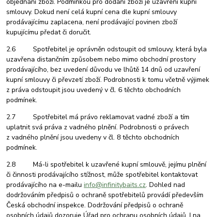
objednání zboží. Podmínkou pro dodání zboží je uzavření kupní
smlouvy. Dokud není celá kupní cena dle kupní smlouvy
prodávajícímu zaplacena, není prodávající povinen zboží
kupujícímu předat či doručit.
2.6 Spotřebitel je oprávněn odstoupit od smlouvy, která byla
uzavřena distančním způsobem nebo mimo obchodní prostory
prodávajícího, bez uvedení důvodu ve lhůtě 14 dnů od uzavření
kupní smlouvy či převzetí zboží. Podrobnosti k tomu včetně výjimek
z práva odstoupit jsou uvedený v čl. 6 těchto obchodních
podmínek.
2.7 Spotřebitel má právo reklamovat vadné zboží a tím
uplatnit svá práva z vadného plnění. Podrobnosti o právech
z vadného plnění jsou uvedeny v čl. 8 těchto obchodních
podmínek.
2.8 Má-li spotřebitel k uzavřené kupní smlouvě, jejímu plnění
či činnosti prodávajícího stížnost, může spotřebitel kontaktovat
prodávajícího na e-mailu
info@infinitybaits.cz
. Dohled nad
dodržováním předpisů o ochraně spotřebitelů provádí především
Česká obchodní inspekce. Dodržování předpisů o ochraně
osobních údajů dozoruje Úřad pro ochranu osobních údajů. I na