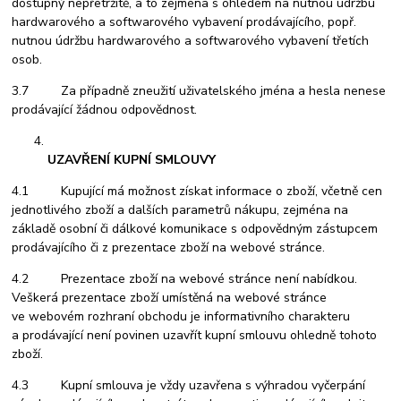
dostupný nepřetržitě, a to zejména s ohledem na nutnou údržbu
hardwarového a softwarového vybavení prodávajícího, popř.
nutnou údržbu hardwarového a softwarového vybavení třetích
osob.
3.7 Za případně zneužití uživatelského jména a hesla nenese
prodávající žádnou odpovědnost.
UZAVŘENÍ KUPNÍ SMLOUVY
4.1 Kupující má možnost získat informace o zboží, včetně cen
jednotlivého zboží a dalších parametrů nákupu, zejména na
základě osobní či dálkové komunikace s odpovědným zástupcem
prodávajícího či z prezentace zboží na webové stránce.
4.2 Prezentace zboží na webové stránce není nabídkou.
Veškerá prezentace zboží umístěná na webové stránce
ve webovém rozhraní obchodu je informativního charakteru
a prodávající není povinen uzavřít kupní smlouvu ohledně tohoto
zboží.
4.3 Kupní smlouva je vždy uzavřena s výhradou vyčerpání