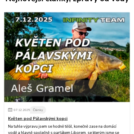
07
.
12
.
2025
Články
Květen pod Pálavskými kopci
Na tuhle výpravu jsem se hodně těšil, konečně zase na domácí
vodě a hlavně společně s parťákem Liborem, se kterým jsme se