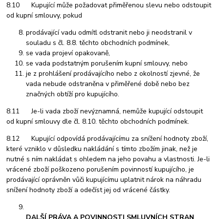
8.10 Kupující může požadovat přiměřenou slevu nebo odstoupit
od kupní smlouvy, pokud
prodávající vadu odmítl odstranit nebo ji neodstranil v
souladu s čl. 8.8. těchto obchodních podmínek,
se vada projeví opakovaně,
se vada podstatným porušením kupní smlouvy, nebo
je z prohlášení prodávajícího nebo z okolností zjevné, že
vada nebude odstraněna v přiměřené době nebo bez
značných obtíží pro kupujícího.
8.11 Je-li vada zboží nevýznamná, nemůže kupující odstoupit
od kupní smlouvy dle čl. 8.10. těchto obchodních podmínek.
8.12 Kupující odpovídá prodávajícímu za snížení hodnoty zboží,
které vzniklo v důsledku nakládání s tímto zbožím jinak, než je
nutné s ním nakládat s ohledem na jeho povahu a vlastnosti. Je-li
vrácené zboží poškozeno porušením povinností kupujícího, je
prodávající oprávněn vůči kupujícímu uplatnit nárok na náhradu
snížení hodnoty zboží a odečíst jej od vrácené částky.
DALŠÍ PRÁVA A POVINNOSTI SMLUVNÍCH STRAN