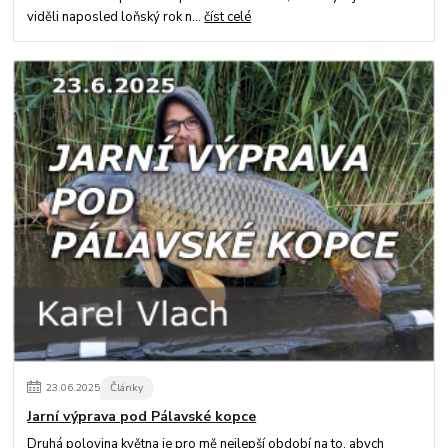
viděli naposled loňský rok n...
číst celé
23
.
06
.
2025
Články
Jarní výprava pod Pálavské kopce
Druhá polovina května je pro mě nejlepší období na to, abych