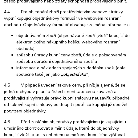
zásob prodávajícího nebo ztráty schopnosti prodávajícího plnit.
4.4 Pro objednání zboží prostřednictvím webové stránky
vyplní kupující objednávkový formulář ve webovém rozhraní
obchodu. Objednávkový formulář obsahuje zejména informace o:
objednávaném zboží (objednávané zboží „vloží“ kupující do
elektronického nákupního košíku webového rozhraní
obchodu),
způsobu úhrady kupní ceny zboží, údaje o požadovaném
způsobu doručení objednávaného zboží a
informace o nákladech spojených s dodáním zboží (dále
společně také jen jako
„
objednávka
“
).
4.5 V případě uvedení takové ceny, při níž je zjevné, že se
jedná o chybu v psaní a číslech, není tato cena závazná a
prodávající si vyhrazuje právo kupní smlouvu neuzavřít, případně
od takové kupní smlouvy odstoupit i poté, co kupující již obdržel
potvrzení objednávky.
4.6 Před zasláním objednávky prodávajícímu je kupujícímu
umožněno zkontrolovat a měnit údaje, které do objednávky
kupující vložil, a to i s ohledem na možnost kupujícího zjišťovat