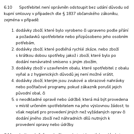
6.10 Spotřebitel není oprávněn odstoupit bez udání důvodu od
kupní smlouvy v případech dle § 1837 občanského zákoníku,
zejména v případě:
dodávky zboží, které bylo vyrobeno či upraveno podle přání
a požadavků spotřebitele nebo přizpůsobeno jeho osobním
potřebám,
dodávky zboží, které podléhá rychlé zkáze, nebo zboží
s krátkou dobou spotřeby, jakož i zboží, které bylo po
dodání nenávratně smíseno s jiným zbožím,
dodávky zboží v uzavřeném obalu, které spotřebitel z obalu
vyňal a z hygienických důvodů jej není možné vrátit,
dodávky zboží, kterým jsou zvukové a obrazové nahrávky
nebo počítačové programy, pokud zákazník porušil jejich
původní obal, či
o neodkladné opravě nebo údržbě, která má být provedena
v místě určeném spotřebitelem na jeho výslovnou žádost; to
však neplatí pro provedení jiných než vyžádaných oprav či
dodání jiného zboží než náhradních dílů nutných k
provedení opravy nebo údržby.