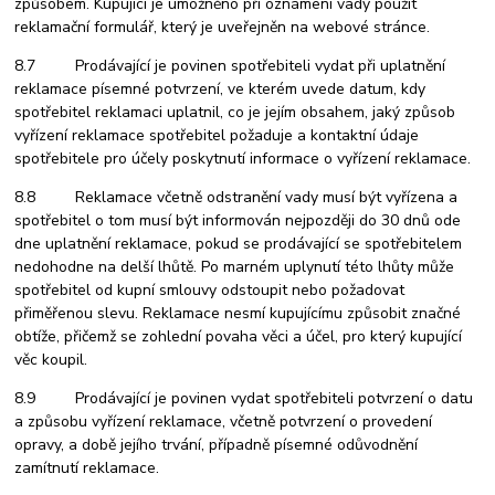
způsobem. Kupující je umožněno při oznámení vady použít
reklamační formulář, který je uveřejněn na webové stránce.
8.7 Prodávající je povinen spotřebiteli vydat při uplatnění
reklamace písemné potvrzení, ve kterém uvede datum, kdy
spotřebitel reklamaci uplatnil, co je jejím obsahem, jaký způsob
vyřízení reklamace spotřebitel požaduje a kontaktní údaje
spotřebitele pro účely poskytnutí informace o vyřízení reklamace.
8.8 Reklamace včetně odstranění vady musí být vyřízena a
spotřebitel o tom musí být informován nejpozději do 30 dnů ode
dne uplatnění reklamace, pokud se prodávající se spotřebitelem
nedohodne na delší lhůtě. Po marném uplynutí této lhůty může
spotřebitel od kupní smlouvy odstoupit nebo požadovat
přiměřenou slevu. Reklamace nesmí kupujícímu způsobit značné
obtíže, přičemž se zohlední povaha věci a účel, pro který kupující
věc koupil.
8.9 Prodávající je povinen vydat spotřebiteli potvrzení o datu
a způsobu vyřízení reklamace, včetně potvrzení o provedení
opravy, a době jejího trvání, případně písemné odůvodnění
zamítnutí reklamace.