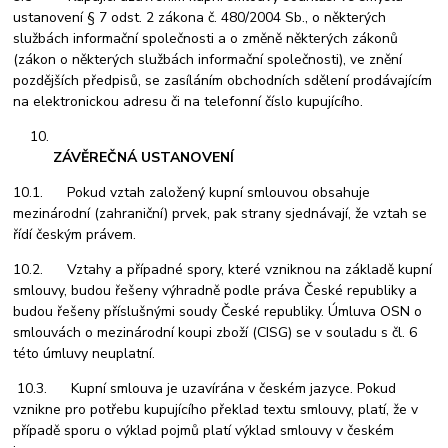
ustanovení § 7 odst. 2 zákona č. 480/2004 Sb., o některých
službách informační společnosti a o změně některých zákonů
(zákon o některých službách informační společnosti), ve znění
pozdějších předpisů, se zasíláním obchodních sdělení prodávajícím
na elektronickou adresu či na telefonní číslo kupujícího.
ZÁVĚREČNÁ USTANOVENÍ
10.1. Pokud vztah založený kupní smlouvou obsahuje
mezinárodní (zahraniční) prvek, pak strany sjednávají, že vztah se
řídí českým právem.
10.2. Vztahy a případné spory, které vzniknou na základě kupní
smlouvy, budou řešeny výhradně podle práva České republiky a
budou řešeny příslušnými soudy České republiky. Úmluva OSN o
smlouvách o mezinárodní koupi zboží (CISG) se v souladu s čl. 6
této úmluvy neuplatní.
10.3. Kupní smlouva je uzavírána v českém jazyce. Pokud
vznikne pro potřebu kupujícího překlad textu smlouvy, platí, že v
případě sporu o výklad pojmů platí výklad smlouvy v českém