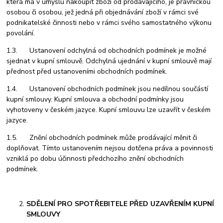
která má v úmyslu nakoupit zboží od prodávajícího, je právnickou
osobou či osobou, jež jedná při objednávání zboží v rámci své
podnikatelské činnosti nebo v rámci svého samostatného výkonu
povolání.
1.3. Ustanovení odchylná od obchodních podmínek je možné
sjednat v kupní smlouvě. Odchylná ujednání v kupní smlouvě mají
přednost před ustanoveními obchodních podmínek.
1.4. Ustanovení obchodních podmínek jsou nedílnou součástí
kupní smlouvy. Kupní smlouva a obchodní podmínky jsou
vyhotoveny v českém jazyce. Kupní smlouvu lze uzavřít v českém
jazyce.
1.5. Znění obchodních podmínek může prodávající měnit či
doplňovat. Tímto ustanovením nejsou dotčena práva a povinnosti
vzniklá po dobu účinnosti předchozího znění obchodních
podmínek.
SDĚLENÍ PRO SPOTŘEBITELE PŘED UZAVŘENÍM KUPNÍ
SMLOUVY