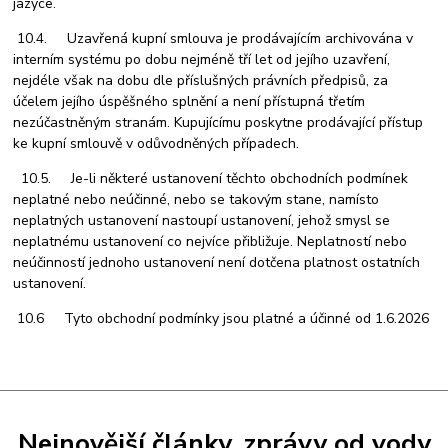
jazyce.
10.4. Uzavřená kupní smlouva je prodávajícím archivována v
interním systému po dobu nejméně tří let od jejího uzavření,
nejdéle však na dobu dle příslušných právních předpisů, za
účelem jejího úspěšného splnění a není přístupná třetím
nezúčastněným stranám. Kupujícímu poskytne prodávající přístup
ke kupní smlouvě v odůvodněných případech.
10.5. Je-li některé ustanovení těchto obchodních podmínek
neplatné nebo neúčinné, nebo se takovým stane, namísto
neplatných ustanovení nastoupí ustanovení, jehož smysl se
neplatnému ustanovení co nejvíce přibližuje. Neplatností nebo
neúčinností jednoho ustanovení není dotčena platnost ostatních
ustanovení.
10.6 Tyto obchodní podmínky jsou platné a účinné od 1.6.2026
Nejnovější články, zprávy od vody