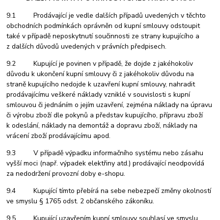
9.1
Prodávající je vedle dalších případů uvedených v těchto
obchodních podmínkách oprávněn od kupní smlouvy odstoupit
také v případě neposkytnutí součinnosti ze strany kupujícího a
z dalších důvodů uvedených v právních předpisech.
9.2 Kupující je povinen v případě, že dojde z jakéhokoliv
důvodu k ukončení kupní smlouvy či z jakéhokoliv důvodu na
straně kupujícího nedojde k uzavření kupní smlouvy, nahradit
prodávajícímu veškeré náklady vzniklé v souvislosti s kupní
smlouvou či jednáním o jejím uzavření, zejména náklady na úpravu
či výrobu zboží dle pokynů a představ kupujícího, přípravu zboží
k odeslání, náklady na demontáž a dopravu zboží, náklady na
vrácení zboží prodávajícímu apod.
9.3 V případě výpadku informačního systému nebo zásahu
vyšší moci (např. výpadek elektřiny atd.) prodávající neodpovídá
za nedodržení provozní doby e-shopu.
9.4 Kupující tímto přebírá na sebe nebezpečí změny okolností
ve smyslu § 1765 odst. 2 občanského zákoníku.
9.5 Kupující uzavřením kupní smlouvy souhlasí ve smyslu