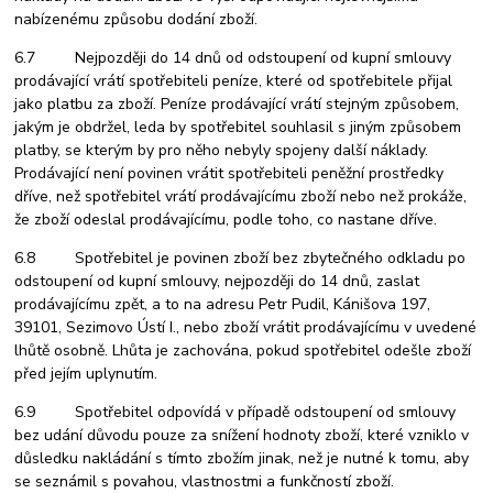
nabízenému způsobu dodání zboží.
6.7 Nejpozději do 14 dnů od odstoupení od kupní smlouvy
prodávající vrátí spotřebiteli peníze, které od spotřebitele přijal
jako platbu za zboží. Peníze prodávající vrátí stejným způsobem,
jakým je obdržel, leda by spotřebitel souhlasil s jiným způsobem
platby, se kterým by pro něho nebyly spojeny další náklady.
Prodávající není povinen vrátit spotřebiteli peněžní prostředky
dříve, než spotřebitel vrátí prodávajícímu zboží nebo než prokáže,
že zboží odeslal prodávajícímu, podle toho, co nastane dříve.
6.8 Spotřebitel je povinen zboží bez zbytečného odkladu po
odstoupení od kupní smlouvy, nejpozději do 14 dnů, zaslat
prodávajícímu zpět, a to na adresu Petr Pudil, Kánišova 197,
39101, Sezimovo Ústí I., nebo zboží vrátit prodávajícímu v uvedené
lhůtě osobně. Lhůta je zachována, pokud spotřebitel odešle zboží
před jejím uplynutím.
6.9 Spotřebitel odpovídá v případě odstoupení od smlouvy
bez udání důvodu pouze za snížení hodnoty zboží, které vzniklo v
důsledku nakládání s tímto zbožím jinak, než je nutné k tomu, aby
se seznámil s povahou, vlastnostmi a funkčností zboží.