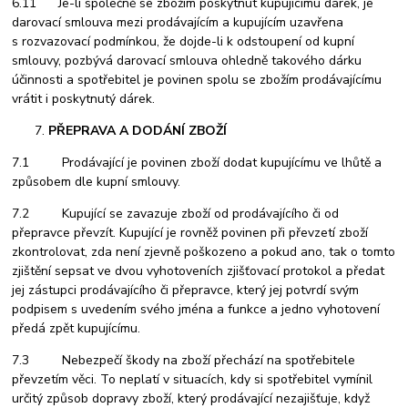
6.11 Je-li společně se zbožím poskytnut kupujícímu dárek, je
darovací smlouva mezi prodávajícím a kupujícím uzavřena
s rozvazovací podmínkou, že dojde-li k odstoupení od kupní
smlouvy, pozbývá darovací smlouva ohledně takového dárku
účinnosti a spotřebitel je povinen spolu se zbožím prodávajícímu
vrátit i poskytnutý dárek.
PŘEPRAVA A DODÁNÍ ZBOŽÍ
7.1 Prodávající je povinen zboží dodat kupujícímu ve lhůtě a
způsobem dle kupní smlouvy.
7.2 Kupující se zavazuje zboží od prodávajícího či od
přepravce převzít. Kupující je rovněž povinen při převzetí zboží
zkontrolovat, zda není zjevně poškozeno a pokud ano, tak o tomto
zjištění sepsat ve dvou vyhotoveních zjišťovací protokol a předat
jej zástupci prodávajícího či přepravce, který jej potvrdí svým
podpisem s uvedením svého jména a funkce a jedno vyhotovení
předá zpět kupujícímu.
7.3 Nebezpečí škody na zboží přechází na spotřebitele
převzetím věci. To neplatí v situacích, kdy si spotřebitel vymínil
určitý způsob dopravy zboží, který prodávající nezajišťuje, když