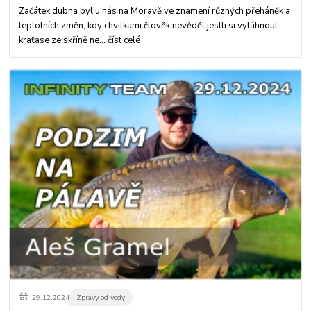
Začátek dubna byl u nás na Moravě ve znamení různých přeháněk a
teplotních změn, kdy chvilkami člověk nevěděl jestli si vytáhnout
kraťase ze skříně ne...
číst celé
29
.
12
.
2024
Zprávy od vody