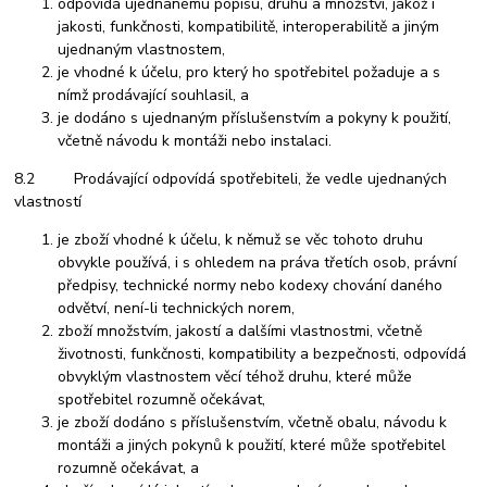
odpovídá ujednanému popisu, druhu a množství, jakož i
jakosti, funkčnosti, kompatibilitě, interoperabilitě a jiným
ujednaným vlastnostem,
je vhodné k účelu, pro který ho spotřebitel požaduje a s
nímž prodávající souhlasil, a
je dodáno s ujednaným příslušenstvím a pokyny k použití,
včetně návodu k montáži nebo instalaci.
8.2 Prodávající odpovídá spotřebiteli, že vedle ujednaných
vlastností
je zboží vhodné k účelu, k němuž se věc tohoto druhu
obvykle používá, i s ohledem na práva třetích osob, právní
předpisy, technické normy nebo kodexy chování daného
odvětví, není-li technických norem,
zboží množstvím, jakostí a dalšími vlastnostmi, včetně
životnosti, funkčnosti, kompatibility a bezpečnosti, odpovídá
obvyklým vlastnostem věcí téhož druhu, které může
spotřebitel rozumně očekávat,
je zboží dodáno s příslušenstvím, včetně obalu, návodu k
montáži a jiných pokynů k použití, které může spotřebitel
rozumně očekávat, a