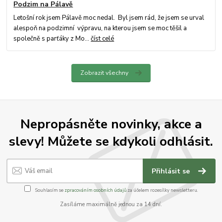
Podzim na Pálavě
Letošní rok jsem Pálavě moc nedal. Byl jsem rád, že jsem se urval
alespoň na podzimní výpravu, na kterou jsem se moc těšil a
společně s parťáky z Mo...
číst celé
Zobrazit všechny
Nepropásněte novinky, akce a
slevy! Můžete se kdykoli odhlásit.
Přihlásit se
Souhlasím se
zpracováním osobních údajů
za účelem rozesílky newsletteru.
Zasíláme maximálně jednou za 14 dní.