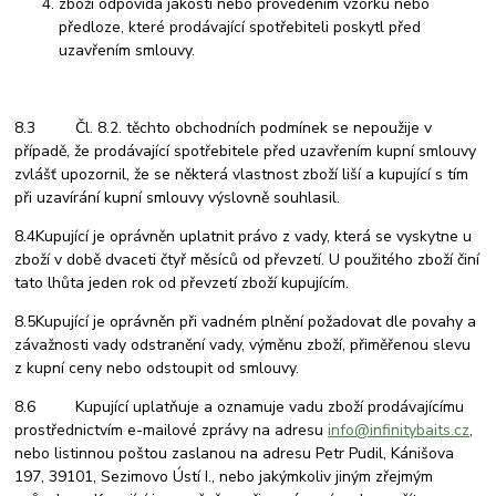
zboží odpovídá jakostí nebo provedením vzorku nebo
předloze, které prodávající spotřebiteli poskytl před
uzavřením smlouvy.
8.3 Čl. 8.2. těchto obchodních podmínek se nepoužije v
případě, že prodávající spotřebitele před uzavřením kupní smlouvy
zvlášť upozornil, že se některá vlastnost zboží liší a kupující s tím
při uzavírání kupní smlouvy výslovně souhlasil.
8.4Kupující je oprávněn uplatnit právo z vady, která se vyskytne u
zboží v době dvaceti čtyř měsíců od převzetí. U použitého zboží činí
tato lhůta jeden rok od převzetí zboží kupujícím.
8.5Kupující je oprávněn při vadném plnění požadovat dle povahy a
závažnosti vady odstranění vady, výměnu zboží, přiměřenou slevu
z kupní ceny nebo odstoupit od smlouvy.
8.6 Kupující uplatňuje a oznamuje vadu zboží prodávajícímu
prostřednictvím e-mailové zprávy na adresu
info@infinitybaits.cz
,
nebo listinnou poštou zaslanou na adresu Petr Pudil, Kánišova
197, 39101, Sezimovo Ústí I., nebo jakýmkoliv jiným zřejmým