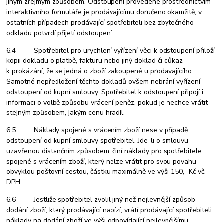
jiným zřejmým způsobem. Odstoupení provedené prostřednictvím
interaktivního formuláře je prodávajícímu doručeno okamžitě; v
ostatních případech prodávající spotřebiteli bez zbytečného
odkladu potvrdí přijetí odstoupení.
6.4 Spotřebitel pro urychlení vyřízení věci k odstoupení přiloží
kopii dokladu o platbě, fakturu nebo jiný doklad či důkaz
k prokázání, že se jedná o zboží zakoupené u prodávajícího.
Samotné nepředložení těchto dokladů ovšem nebrání vyřízení
odstoupení od kupní smlouvy. Spotřebitel k odstoupení připojí i
informaci o volbě způsobu vrácení peněz, pokud je nechce vrátit
stejným způsobem, jakým cenu hradil.
6.5 Náklady spojené s vrácením zboží nese v případě
odstoupení od kupní smlouvy spotřebitel. Jde-li o smlouvu
uzavřenou distančním způsobem, činí náklady pro spotřebitele
spojené s vrácením zboží, který nelze vrátit pro svou povahu
obvyklou poštovní cestou, částku maximálně ve výši 150,- Kč vč.
DPH.
6.6 Jestliže spotřebitel zvolil jiný než nejlevnější způsob
dodání zboží, který prodávající nabízí, vrátí prodávající spotřebiteli
náklady na dodání zboží ve výši odpovídající nejlevnějšímu