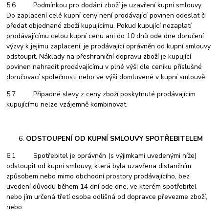
5.6 Podmínkou pro dodání zboží je uzavření kupní smlouvy.
Do zaplacení celé kupní ceny není prodávající povinen odeslat či
předat objednané zboží kupujícímu. Pokud kupující nezaplatí
prodávajícímu celou kupní cenu ani do 10 dnů ode dne doručení
výzvy k jejímu zaplacení, je prodávající oprávněn od kupní smlouvy
odstoupit. Náklady na přeshraniční dopravu zboží je kupující
povinen nahradit prodávajícímu v plné výši dle ceníku příslušné
doručovací společnosti nebo ve výši domluvené v kupní smlouvě.
5.7 Případné slevy z ceny zboží poskytnuté prodávajícím
kupujícímu nelze vzájemně kombinovat.
ODSTOUPENÍ OD KUPNÍ SMLOUVY
SPOTŘEBITELEM
6.1 Spotřebitel je oprávněn (s výjimkami uvedenými níže)
odstoupit od kupní smlouvy, která byla uzavřena distančním
způsobem nebo mimo obchodní prostory prodávajícího, bez
uvedení důvodu během 14 dní ode dne, ve kterém spotřebitel
nebo jím určená třetí osoba odlišná od dopravce převezme zboží,
nebo