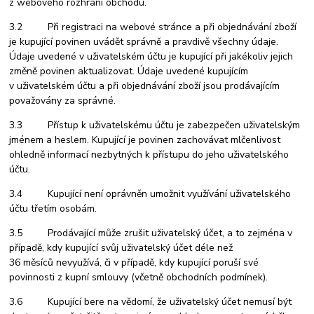
z webového rozhraní obchodu.
3.2 Při registraci na webové stránce a při objednávání zboží
je kupující povinen uvádět správně a pravdivě všechny údaje.
Údaje uvedené v uživatelském účtu je kupující při jakékoliv jejich
změně povinen aktualizovat. Údaje uvedené kupujícím
v uživatelském účtu a při objednávání zboží jsou prodávajícím
považovány za správné.
3.3 Přístup k uživatelskému účtu je zabezpečen uživatelským
jménem a heslem. Kupující je povinen zachovávat mlčenlivost
ohledně informací nezbytných k přístupu do jeho uživatelského
účtu.
3.4 Kupující není oprávněn umožnit využívání uživatelského
účtu třetím osobám.
3.5 Prodávající může zrušit uživatelský účet, a to zejména v
případě, kdy kupující svůj uživatelský účet déle než
36 měsíců nevyužívá, či v případě, kdy kupující poruší své
povinnosti z kupní smlouvy (včetně obchodních podmínek).
3.6 Kupující bere na vědomí, že uživatelský účet nemusí být