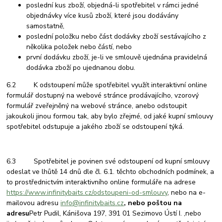
poslední kus zboží, objedná-li spotřebitel v rámci jedné
objednávky více kusů zboží, které jsou dodávány
samostatně,
poslední položku nebo část dodávky zboží sestávajícího z
několika položek nebo částí, nebo
první dodávku zboží, je-li ve smlouvě ujednána pravidelná
dodávka zboží po ujednanou dobu.
6.2 K odstoupení může spotřebitel využít interaktivní online
formulář dostupný na webové stránce prodávajícího, vzorový
formulář zveřejněný na webové stránce, anebo odstoupit
jakoukoli jinou formou tak, aby bylo zřejmé, od jaké kupní smlouvy
spotřebitel odstupuje a jakého zboží se odstoupení týká.
6.3 Spotřebitel je povinen své odstoupení od kupní smlouvy
odeslat ve lhůtě 14 dnů dle čl. 6.1. těchto obchodních podmínek, a
to prostřednictvím interaktivního online formuláře na adrese
https://www.infinitybaits.cz/odstoupeni-od-smlouvy
, nebo na e-
mailovou adresu
info@infinitybaits.cz
,
nebo poštou na
adresu
Petr Pudil, Kánišova 197, 391 01 Sezimovo Ústí I. ,nebo