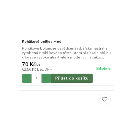
Rohlíkové boilies Med
Rohlíkové boilies je osvědčená rybářská nástraha
vyrobená z rohlíkového těsta, která si získala oblibu
díky své vysoké atraktivitě a moderních atrakto...
70 Kč
/
ks
Skladem
62,50 Kč
bez DPH
Přidat do košíku