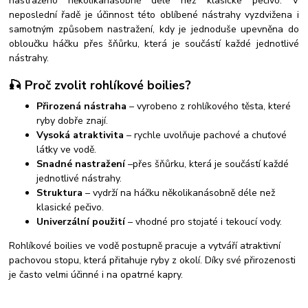
nastraženo několikanásobně déle než klasické pečivo. V
neposlední řadě je účinnost této oblíbené nástrahy vyzdvižena i
samotným způsobem nastražení, kdy je jednoduše upevněna do
obloučku háčku přes šňůrku, která je součástí každé jednotlivé
nástrahy.
🎣 Proč zvolit rohlíkové boilies?
Přirozená nástraha
– vyrobeno z rohlíkového těsta, které
ryby dobře znají.
Vysoká atraktivita
– rychle uvolňuje pachové a chuťové
látky ve vodě.
Snadné nastražení
–
přes šňůrku, která je součástí každé
jednotlivé nástrahy.
Struktura
– vydrží na háčku
několikanásobně déle než
klasické pečivo.
Univerzální použití
– vhodné pro stojaté i tekoucí vody.
Rohlíkové boilies ve vodě postupně pracuje a vytváří atraktivní
pachovou stopu, která přitahuje ryby z okolí. Díky své přirozenosti
je často velmi účinné i na opatrné kapry.