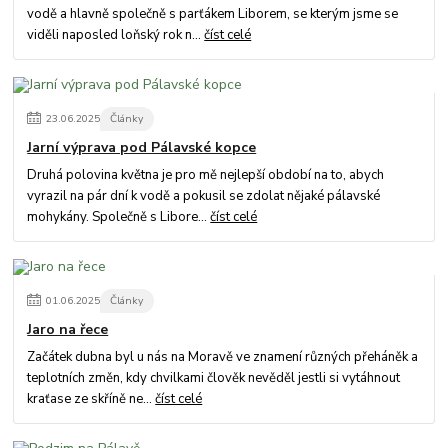
vodě a hlavně společně s parťákem Liborem, se kterým jsme se
viděli naposled loňský rok n...
číst celé
23
.
06
.
2025
Články
Jarní výprava pod Pálavské kopce
Druhá polovina května je pro mě nejlepší období na to, abych
vyrazil na pár dní k vodě a pokusil se zdolat nějaké pálavské
mohykány. Společně s Libore...
číst celé
01
.
06
.
2025
Články
Jaro na řece
Začátek dubna byl u nás na Moravě ve znamení různých přeháněk a
teplotních změn, kdy chvilkami člověk nevěděl jestli si vytáhnout
kraťase ze skříně ne...
číst celé