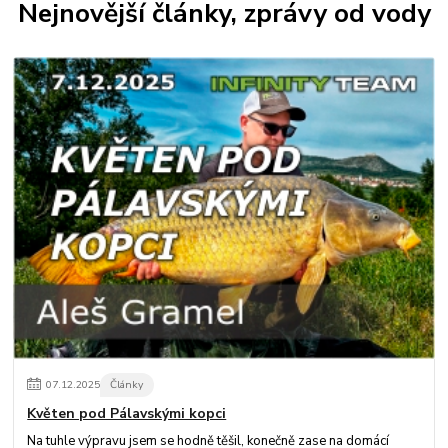
Nejnovější články, zprávy od vody
07
.
12
.
2025
Články
Květen pod Pálavskými kopci
Na tuhle výpravu jsem se hodně těšil, konečně zase na domácí