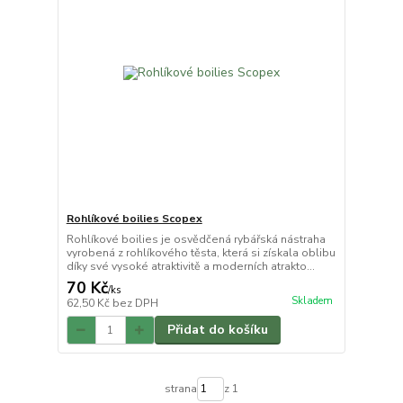
Rohlíkové boilies Scopex
Rohlíkové boilies je osvědčená rybářská nástraha
vyrobená z rohlíkového těsta, která si získala oblibu
díky své vysoké atraktivitě a moderních atrakto...
70 Kč
/
ks
Skladem
62,50 Kč
bez DPH
Přidat do košíku
strana
z 1