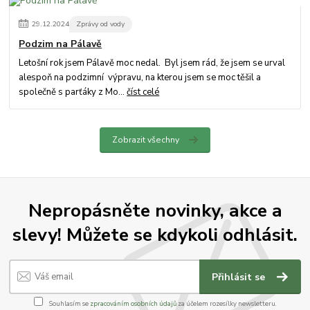
29
.
12
.
2024
Zprávy od vody
Podzim na Pálavě
Letošní rok jsem Pálavě moc nedal. Byl jsem rád, že jsem se urval
alespoň na podzimní výpravu, na kterou jsem se moc těšil a
společně s parťáky z Mo...
číst celé
Zobrazit všechny
Nepropásněte novinky, akce a
slevy! Můžete se kdykoli odhlásit.
Přihlásit se
Souhlasím se
zpracováním osobních údajů
za účelem rozesílky newsletteru.