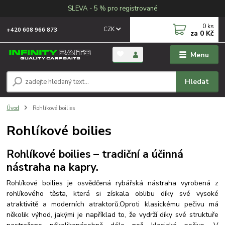
SLEVA - 5 % pro registrované
0
ks
CZK
+420 608 966 873
za
0 Kč
Menu
Hledat
Úvod
Rohlíkové boilies
Rohlíkové boilies
Rohlíkové boilies – tradiční a účinná
nástraha na kapry.
Rohlíkové boilies je osvědčená rybářská nástraha vyrobená z
rohlíkového těsta, která si získala oblibu díky své vysoké
atraktivitě
a moderních atraktorů.
Oproti klasickému pečivu má
několik výhod, jakými je například to, že vydrží díky své struktuře