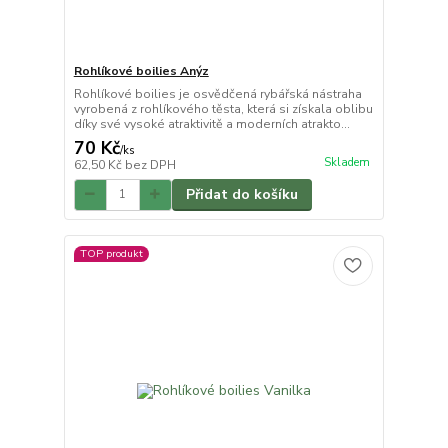
Rohlíkové boilies Anýz
Rohlíkové boilies je osvědčená rybářská nástraha
vyrobená z rohlíkového těsta, která si získala oblibu
díky své vysoké atraktivitě a moderních atrakto...
70 Kč
/
ks
Skladem
62,50 Kč
bez DPH
Přidat do košíku
TOP produkt