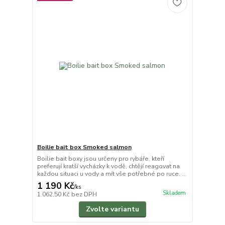
Boilie bait box Smoked salmon
Boilie bait boxy jsou určeny pro rybáře, kteří
preferují kratší vycházky k vodě, chtějí reagovat na
každou situaci u vody a mít vše potřebné po ruce. ...
1 190 Kč
/
ks
Skladem
1 062,50 Kč
bez DPH
Zvolte variantu