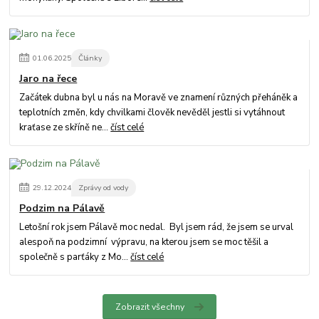
01
.
06
.
2025
Články
Jaro na řece
Začátek dubna byl u nás na Moravě ve znamení různých přeháněk a
teplotních změn, kdy chvilkami člověk nevěděl jestli si vytáhnout
kraťase ze skříně ne...
číst celé
29
.
12
.
2024
Zprávy od vody
Podzim na Pálavě
Letošní rok jsem Pálavě moc nedal. Byl jsem rád, že jsem se urval
alespoň na podzimní výpravu, na kterou jsem se moc těšil a
společně s parťáky z Mo...
číst celé
Zobrazit všechny