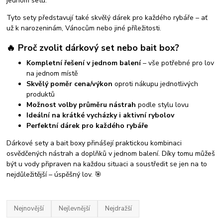
jednom setu.
Tyto sety představují také skvělý dárek pro každého rybáře – ať
už k narozeninám, Vánocům nebo jiné příležitosti.
🔥 Proč zvolit dárkový set nebo bait box?
Kompletní řešení v jednom balení
– vše potřebné pro lov
na jednom místě
Skvělý poměr cena/výkon
oproti nákupu jednotlivých
produktů
Možnost volby průměru nástrah
podle stylu lovu
Ideální na krátké vycházky i aktivní rybolov
Perfektní dárek pro každého rybáře
Dárkové sety a bait boxy přinášejí praktickou kombinaci
osvědčených nástrah a doplňků v jednom balení. Díky tomu můžeš
být u vody připraven na každou situaci a soustředit se jen na to
nejdůležitější – úspěšný lov. 🎯
Nejnovější
Nejlevnější
Nejdražší