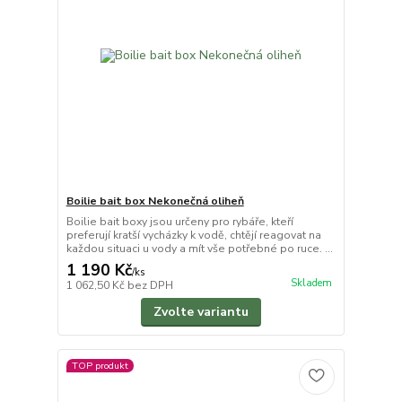
Boilie bait box Nekonečná oliheň
Boilie bait boxy jsou určeny pro rybáře, kteří
preferují kratší vycházky k vodě, chtějí reagovat na
každou situaci u vody a mít vše potřebné po ruce. ...
1 190 Kč
/
ks
Skladem
1 062,50 Kč
bez DPH
Zvolte variantu
TOP produkt