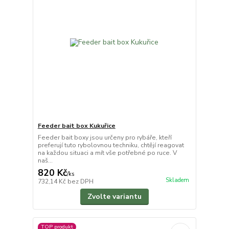
Feeder bait box Kukuřice
Feeder bait boxy jsou určeny pro rybáře, kteří
preferují tuto rybolovnou techniku, chtějí reagovat
na každou situaci a mít vše potřebné po ruce. V
naš...
820 Kč
/
ks
Skladem
732,14 Kč
bez DPH
Zvolte variantu
TOP produkt