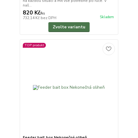
na každou situaci a mít vše potřebné po ruce. V
naš...
820 Kč
/
ks
Skladem
732,14 Kč
bez DPH
Zvolte variantu
TOP produkt
Feeder bait box Nekonečná oliheň