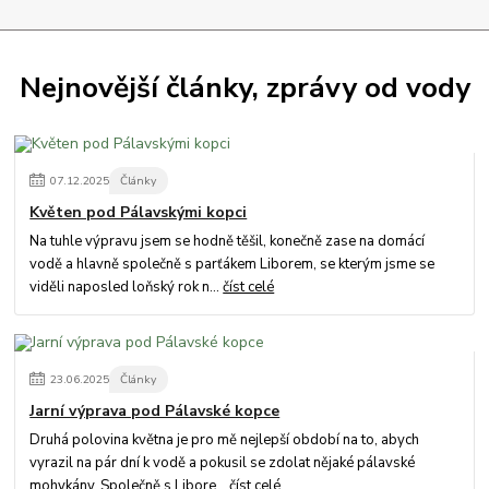
Nejnovější články, zprávy od vody
07
.
12
.
2025
Články
Květen pod Pálavskými kopci
Na tuhle výpravu jsem se hodně těšil, konečně zase na domácí
vodě a hlavně společně s parťákem Liborem, se kterým jsme se
viděli naposled loňský rok n...
číst celé
23
.
06
.
2025
Články
Jarní výprava pod Pálavské kopce
Druhá polovina května je pro mě nejlepší období na to, abych
vyrazil na pár dní k vodě a pokusil se zdolat nějaké pálavské
mohykány. Společně s Libore...
číst celé