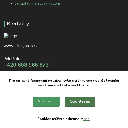
Jak uplatnit slevový kupón?
Kontakty
www.infinitybaits.cz
Petr Pudil
+420 608 966 873
info@infinitybaits.cz
Pro správné fungování používají tyto stránky cookies. Setrváním
na stránce s tímto souhlasíte.
Souhlasím
Nastavení
Copyright © 2012 INFINITY BAITS
Souhlas můžete odmítnout
zde
.
Vytvořeno na
Eshop-rychle.cz