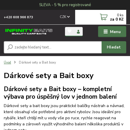
SLEVA - 5 % pro registrované
0
ks
CZK
+420 608 966 873
za
0 Kč
Menu
Hledat
Úvod
Dárkové sety a Bait boxy
Dárkové sety a Bait boxy
Dárkové sety a Bait boxy – kompletní
výbava pro úspěšný lov v jednom balení
Dárkové sety a bait boxy jsou praktické balíčky nástrah a návnad,
které obsahují vše potřebné pro aktivní rybolov. Jsou ideální pro
rybáře, kteří chtějí mít u vody vše po ruce, rychle reagovat na
podmínky a zároveň využít výhodného balení několika produktů v