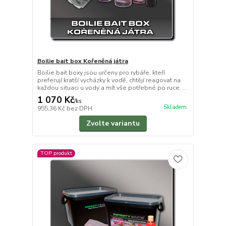
Boilie bait box Kořeněná játra
Boilie bait boxy jsou určeny pro rybáře, kteří
preferují kratší vycházky k vodě, chtějí reagovat na
každou situaci u vody a mít vše potřebné po ruce. ...
1 070 Kč
/
ks
Skladem
955,36 Kč
bez DPH
Zvolte variantu
TOP produkt