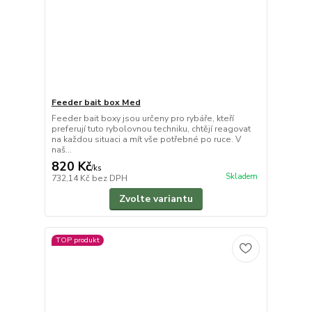
Feeder bait box Med
Feeder bait boxy jsou určeny pro rybáře, kteří
preferují tuto rybolovnou techniku, chtějí reagovat
na každou situaci a mít vše potřebné po ruce. V
naš...
820 Kč
/
ks
Skladem
732,14 Kč
bez DPH
Zvolte variantu
TOP produkt