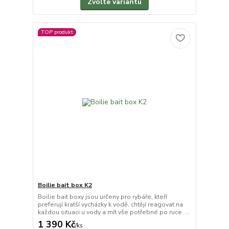
Zvolte variantu
TOP produkt
Boilie bait box K2
Boilie bait boxy jsou určeny pro rybáře, kteří
preferují kratší vycházky k vodě, chtějí reagovat na
každou situaci u vody a mít vše potřebné po ruce. ...
1 390 Kč
/
ks