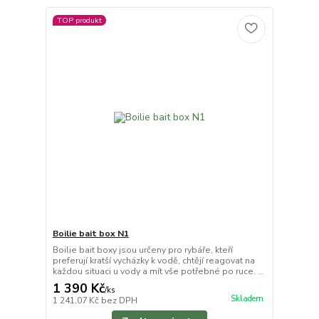
TOP produkt
Boilie bait box N1
Boilie bait boxy jsou určeny pro rybáře, kteří
preferují kratší vycházky k vodě, chtějí reagovat na
každou situaci u vody a mít vše potřebné po ruce. ...
1 390 Kč
/
ks
Skladem
1 241,07 Kč
bez DPH