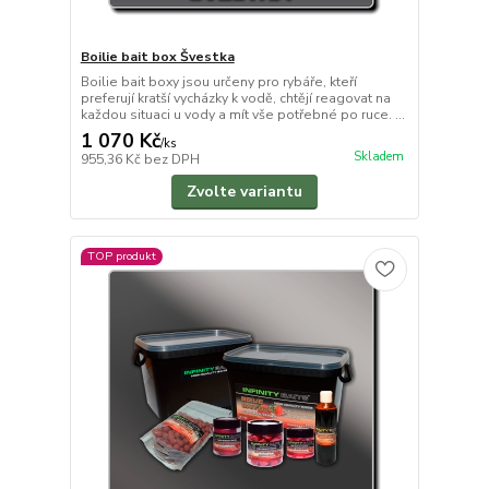
Boilie bait box Švestka
Boilie bait boxy jsou určeny pro rybáře, kteří
preferují kratší vycházky k vodě, chtějí reagovat na
každou situaci u vody a mít vše potřebné po ruce. ...
1 070 Kč
/
ks
Skladem
955,36 Kč
bez DPH
Zvolte variantu
TOP produkt