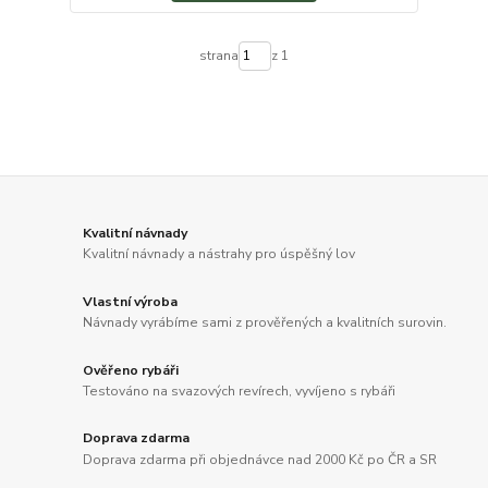
strana
z 1
Kvalitní návnady
Kvalitní návnady a nástrahy pro úspěšný lov
Vlastní výroba
Návnady vyrábíme sami z prověřených a kvalitních surovin.
Ověřeno rybáři
Testováno na svazových revírech, vyvíjeno s rybáři
Doprava zdarma
Doprava zdarma při objednávce nad 2000 Kč po ČR a SR