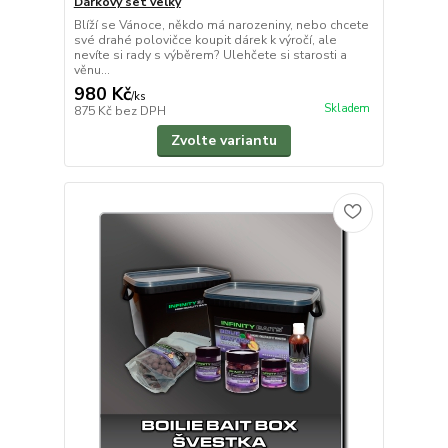
Dárkový set velký
Blíží se Vánoce, někdo má narozeniny, nebo chcete
své drahé polovičce koupit dárek k výročí, ale
nevíte si rady s výběrem? Ulehčete si starosti a
věnu...
980 Kč
/
ks
Skladem
875 Kč
bez DPH
Zvolte variantu