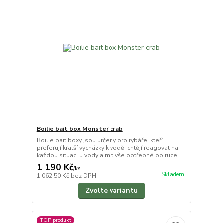
Boilie bait box Monster crab
Boilie bait boxy jsou určeny pro rybáře, kteří
preferují kratší vycházky k vodě, chtějí reagovat na
každou situaci u vody a mít vše potřebné po ruce. ...
1 190 Kč
/
ks
Skladem
1 062,50 Kč
bez DPH
Zvolte variantu
TOP produkt