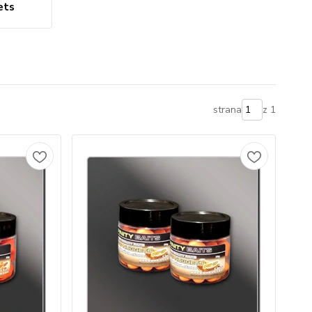
ets
strana
z 1