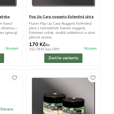
a/ryba
Pop Up Carp nuggets Kořeněná játra
m tvaru!
Fluoro Pop Up Carp Nuggets Kořeněná
 oklamou i
játra s netradičním tvarem nuggety.
es ignorují.
Extrémní vztlak, skvělá viditelnost a silné
játrové aroma.
170 Kč
/
ks
Skladem
Skladem
151,79 Kč
bez DPH
Zvolte variantu