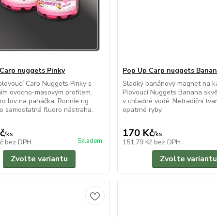
Carp nuggets Pinky
Pop Up Carp nuggets Bana
lovoucí Carp Nuggets Pinky s
Sladký banánový magnet na k
ním ovocno-masovým profilem.
Plovoucí Nuggets Banana skvěl
pro lov na panáčka, Ronnie rig
v chladné vodě. Netradiční tva
o samostatná fluoro nástraha.
opatrné ryby.
č
170 Kč
/
ks
/
ks
Skladem
Kč
bez DPH
151,79 Kč
bez DPH
Zvolte variantu
Zvolte variantu