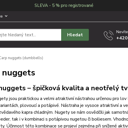
SLEVA - 5 % pro registrované
ea
Nevíte
Hledat
+420
arp nuggets (dumbbells)
 nuggets
nuggets – špičková kvalita a neotřelý tv
ety jsou praktickou a velmi atraktivní nástrahou určenou pro lov 
ariantách, plovoucí a potápivé. Nástraha je vysoce atraktivní a v
vědavého kapra chladným. Nugety se nám osvědčili jak samotná ná
eeder, tak i v kombinaci s potápivou nugetou či boiliesem.
Vhodnou
ty. Účinnost této kombinace se projeví zejména při snížené akti