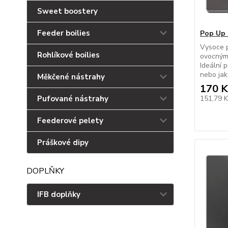
Sweet boostery
Feeder boilies
Pop Up 
Vysoce 
Rohlíkové boilies
ovocným 
Ideální 
nebo jak
Měkčené nástrahy
170 K
Pufované nástrahy
151,79 
Feederové pelety
Práškové dipy
DOPLŇKY
IFB doplňky