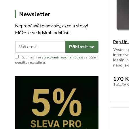
Newsletter
Nepropásněte novinky, akce a slevy!
Můžete se kdykoli odhlásit.
Pop Up 
Přihlásit se
Vysoce p
intenziv
Souhlasím se
zpracováním osobních údajů
za účelem
Ideální 
rozesílky newsletteru.
nebo jak
170 K
151,79 