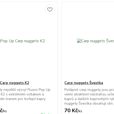
Carp nuggets K2
Carp nuggets Švestka
ty největší výzvy! Fluoro Pop Up
Potápivé carp nuggety jsou pr
 K2 s extrémním vztlakem a
velmi atraktivní nástrahou urč
ním tvarem pro trofejní kapry.
kaprů a dalších kaprovitých ry
nuggety Švestka obsahují siln..
č
70 Kč
/
ks
/
ks