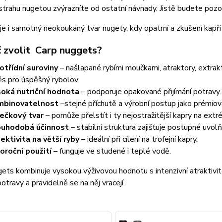
ástrahu nugetou zvýrazníte od ostatní návnady. Jistě budete poz
e i samotný neokoukaný tvar nugety, kdy opatrní a zkušení kapři ji
č zvolit Carp nuggets?
otřídní suroviny
– našlapané rybími moučkami, atraktory, extrak
s pro úspěšný rybolov.
oká nutriční hodnota
– podporuje opakované přijímání potravy.
mbinovatelnost
–stejné příchutě a výrobní postup jako prémiová
ečkový tvar
– pomůže přelstít i ty nejostražitější kapry na ex
ouhodobá účinnost
– stabilní struktura zajišťuje postupné uvolň
ektivita na větší ryby
– ideální při cílení na trofejní kapry.
oroční použití
– funguje ve studené i teplé vodě.
ets kombinuje vysokou výživovou hodnotu s intenzivní atraktivit
otravy a pravidelně se na něj vracejí.