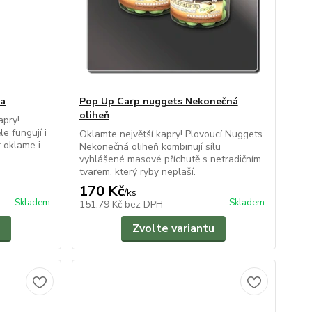
na
Pop Up Carp nuggets Nekonečná
oliheň
apry!
e fungují i
Oklamte největší kapry! Plovoucí Nuggets
r oklame i
Nekonečná oliheň kombinují sílu
vyhlášené masové příchutě s netradičním
tvarem, který ryby neplaší.
170 Kč
/
ks
Skladem
Skladem
151,79 Kč
bez DPH
Zvolte variantu