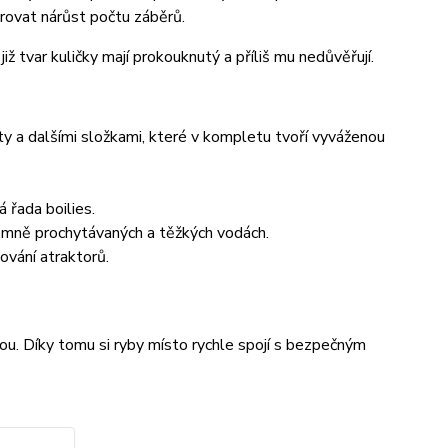
orovat nárůst počtu záběrů.
ž tvar kuličky mají prokouknutý a příliš mu nedůvěřují.
ty a dalšími složkami, které v kompletu tvoří vyváženou
 řada boilies.
trémně prochytávaných a těžkých vodách.
ování atraktorů.
ou. Díky tomu si ryby místo rychle spojí s bezpečným