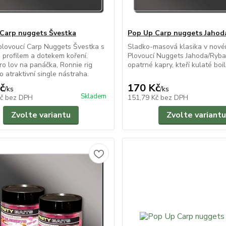
Carp nuggets Švestka
Pop Up Carp nuggets Jahod
plovoucí Carp Nuggets Švestka s
Sladko-masová klasika v nové
profilem a dotekem koření.
Plovoucí Nuggets Jahoda/Ryba
pro lov na panáčka, Ronnie rig
opatrné kapry, kteří kulaté boili
o atraktivní single nástraha.
č
170 Kč
/
ks
/
ks
Skladem
Kč
bez DPH
151,79 Kč
bez DPH
Zvolte variantu
Zvolte variantu