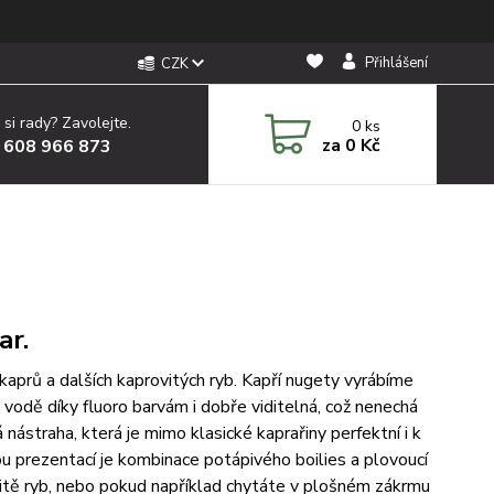
Přihlášení
CZK
 si rady? Zavolejte.
0
ks
za
0 Kč
 608 966 873
ar.
kaprů a dalších kaprovitých ryb.
Kapří nugety vyrábíme
e vodě díky fluoro barvám i dobře viditelná, což nenechá
straha, která je mimo klasické kaprařiny perfektní i k
 prezentací je kombinace potápivého boilies a plovoucí
vitě ryb, nebo pokud například chytáte v plošném zákrmu