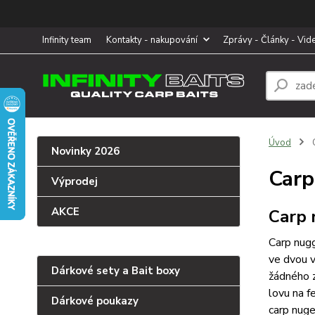
Infinity team
Kontakty - nakupování
Zprávy - Články - Vid
Úvod
C
Novinky 2026
Carp
Výprodej
AKCE
Carp 
Carp nugg
ve dvou v
Dárkové sety a Bait boxy
žádného z
lovu na f
Dárkové poukazy
carp nuge