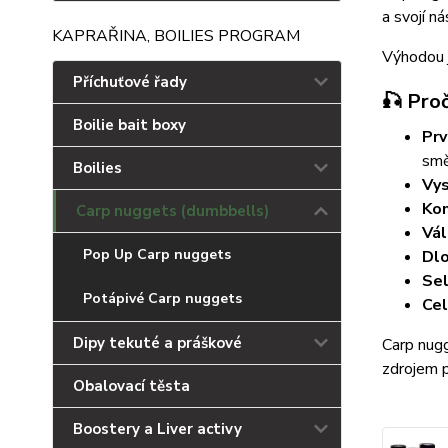
a svojí n
KAPRAŘINA, BOILIES PROGRAM
Výhodou j
Příchuťové řady
🎣 Pro
Boilie bait boxy
Prv
smě
Boilies
Vys
Ko
Carp nuggets (dumbbells)
Vál
Pop Up Carp nuggets
Dl
Sel
Potápivé Carp nuggets
Cel
Dipy tekuté a práškové
Carp nugg
zdrojem p
Obalovací těsta
Boostery a Liver activy