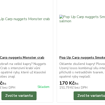
Carp nuggets Monster crab
Pop Up Carp nuggets Smok
zbraň na velké kapry? Nuggets
Oklamte zkušené kapry! Plovo
Crab s intenzivní krabí vůní
Uzený losos kombinují sílu inte
opatrné ryby, které už klasické
příchutě s netradičním tvarem, 
ilies znají.
opatrné ryby neplaší.
č
170 Kč
/
ks
/
ks
Skladem
Kč
bez DPH
151,79 Kč
bez DPH
Zvolte variantu
Zvolte variantu