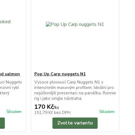
ed salmon
Pop Up Carp nuggets N1
ucí Nuggets
Vysoce plovoucí Carp Nuggets N1 s
nzivní rybí
intenzivním masovým profilem. Ideální pro
který
nejúčinnější prezentaci na panáčka, Ronnie
rig i jako single nástraha.
170 Kč
/
ks
Skladem
Skladem
151,79 Kč
bez DPH
Zvolte variantu