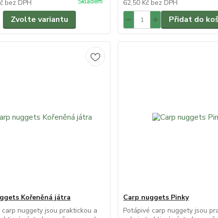
Skladem
Kč
bez DPH
62,50 Kč
bez DPH
Zvolte variantu
Přidat do ko
ggets Kořeněná játra
Carp nuggets Pinky
 carp nuggety jsou praktickou a
Potápivé carp nuggety jsou pr