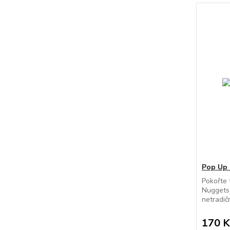
Pop Up 
Pokořte 
Nuggets
netradič
170 K