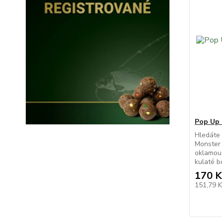
Pop Up 
Hledáte 
Monster 
oklamou 
kulaté bo
170 K
151,79 