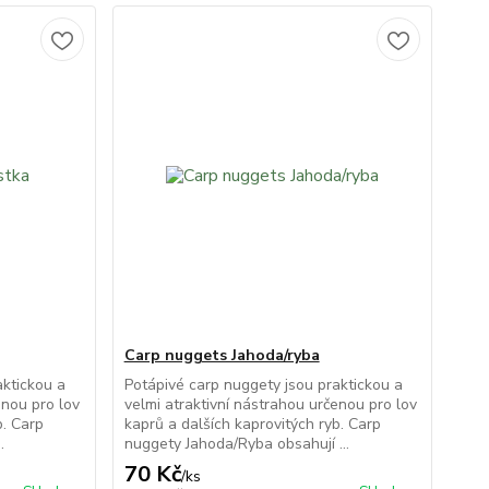
Carp nuggets Jahoda/ryba
aktickou a
Potápivé carp nuggety jsou praktickou a
enou pro lov
velmi atraktivní nástrahou určenou pro lov
b. Carp
kaprů a dalších kaprovitých ryb. Carp
.
nuggety Jahoda/Ryba obsahují ...
70 Kč
/
ks