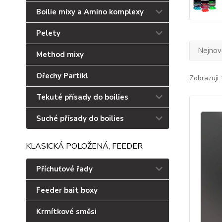
Boilie mixy a Amino komplexy
Pelety
Nejnově
Method mixy
Ořechy Partikl
Zobrazuji 
Tekuté přísady do boilies
Suché přísady do boilies
KLASICKÁ POLOŽENÁ, FEEDER
Příchuťové řady
Feeder bait boxy
Krmítkové směsi