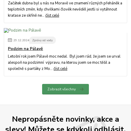
Začátek dubna byl u nás na Moravě ve znamení různých přeháněk a
teplotních změn, kdy chvilkami člověk nevěděl jestli si vytáhnout
kraťase ze skříně ne...
číst celé
29
.
12
.
2024
Zprávy od vody
Podzim na Pálavě
Letošní rok jsem Pálavě moc nedal. Byl jsem rád, že jsem se urval
alespoň na podzimní výpravu, na kterou jsem se moc těšil a
společně s parťáky z Mo...
číst celé
Zobrazit všechny
Nepropásněte novinky, akce a
slevy! Můžete se kdykoli odhlásit.