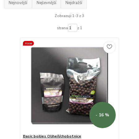
Nejnovější
Nejlevnější
Nejdražší
Zobrazuji 1-3 z 3
strana
z 1
Akce
- 16 %
Basic boilies Oliheň/chobotnice