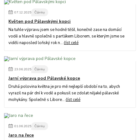
07
.
12
.
2025
Články
Květen pod Pálavskými kopci
Na tuhle výpravu jsem se hodně těšil, konečně zase na domácí
vodě a hlavně společně s parťákem Liborem, se kterým jsme se
viděli naposled loňský rok n...
číst celé
23
.
06
.
2025
Články
Jarní výprava pod Pálavské kopce
Druhá polovina května je pro mě nejlepší období na to, abych
vyrazil na pár dní k vodě a pokusil se zdolat nějaké pálavské
mohykány. Společně s Libore...
číst celé
01
.
06
.
2025
Články
Jaro na řece