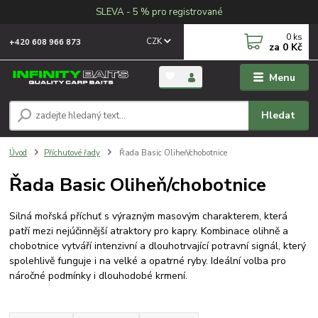
SLEVA - 5 % pro registrované
0
ks
CZK
+420 608 966 873
za
0 Kč
Menu
Hledat
Úvod
Příchuťové řady
Řada Basic Oliheň/chobotnice
Řada Basic Oliheň/chobotnice
Silná mořská příchuť s výrazným masovým charakterem, která
patří mezi nejúčinnější atraktory pro kapry. Kombinace olihně a
chobotnice vytváří intenzivní a dlouhotrvající potravní signál, který
spolehlivě funguje i na velké a opatrné ryby. Ideální volba pro
náročné podmínky i dlouhodobé krmení.