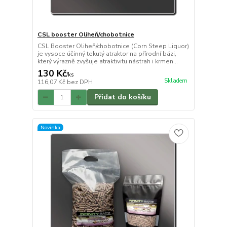
CSL booster Oliheň/chobotnice
CSL Booster Oliheň/chobotnice (Corn Steep Liquor)
je vysoce účinný tekutý atraktor na přírodní bázi,
který výrazně zvyšuje atraktivitu nástrah i krmen...
130 Kč
/
ks
Skladem
116,07 Kč
bez DPH
Přidat do košíku
Novinka