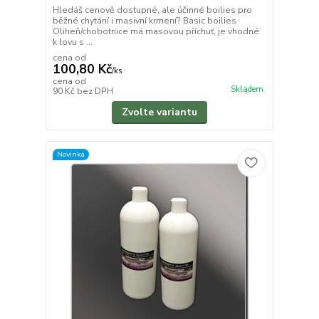
Hledáš cenově dostupné, ale účinné boilies pro
běžné chytání i masivní krmení? Basic boilies
Oliheň/chobotnice má masovou příchuť, je vhodné
k lovu s ...
cena od
100,80 Kč
/
ks
cena od
Skladem
90 Kč
bez DPH
Zvolte variantu
Novinka