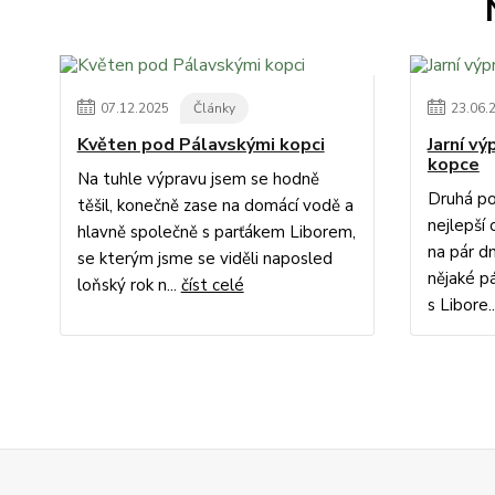
07
.
12
.
2025
Články
23
.
06
.
Květen pod Pálavskými kopci
Jarní v
kopce
Na tuhle výpravu jsem se hodně
Druhá po
těšil, konečně zase na domácí vodě a
nejlepší 
hlavně společně s parťákem Liborem,
na pár dn
se kterým jsme se viděli naposled
nějaké p
loňský rok n...
číst celé
s Libore.