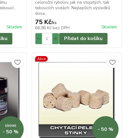
nímu
celoroční rybolov, jak na stojatých, tak
tekoucí...
tekoucích vodách. Nejlepších výsledků
dosa...
75 Kč
/
ks
Skladem
Skladem
66,96 Kč
bez DPH
šíku
Přidat do košíku
Akce
150 Kč
- 50 %
- 50 %