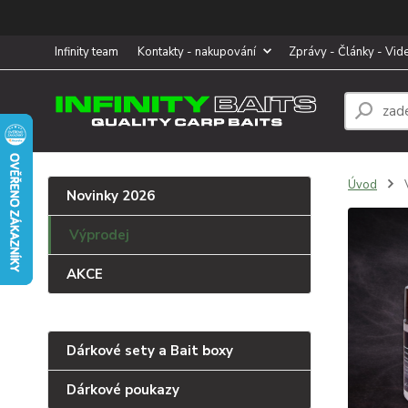
Infinity team
Kontakty - nakupování
Zprávy - Články - Vid
Úvod
Novinky 2026
Výprodej
AKCE
Dárkové sety a Bait boxy
Dárkové poukazy