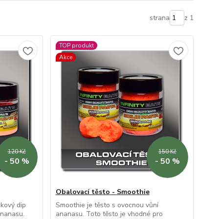
strana
z 1
TOP produkt
Akce
120 Kč
150 Kč
- 50 %
- 50 %
Obalovací těsto - Smoothie
kový dip
Smoothie je těsto s ovocnou vůní
ananasu.
ananasu. Toto těsto je vhodné pro