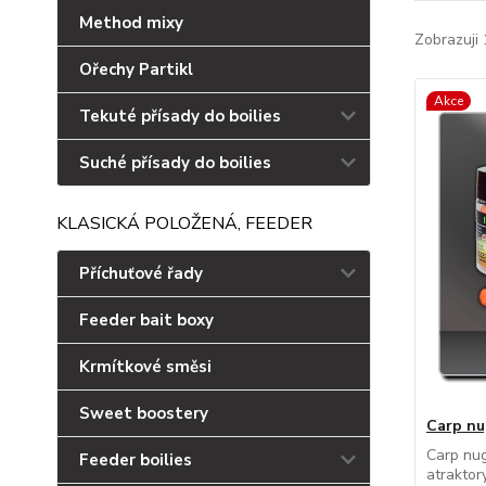
Method mixy
Zobrazuji 
Ořechy Partikl
Akce
Tekuté přísady do boilies
Suché přísady do boilies
KLASICKÁ POLOŽENÁ, FEEDER
Příchuťové řady
Feeder bait boxy
Krmítkové směsi
Sweet boostery
Carp nu
Carp nug
Feeder boilies
atraktor