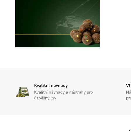
Kvalitní návnady
Vl
Kvalitní návnady a nástrahy pro
Ná
úspěšný lov
pr