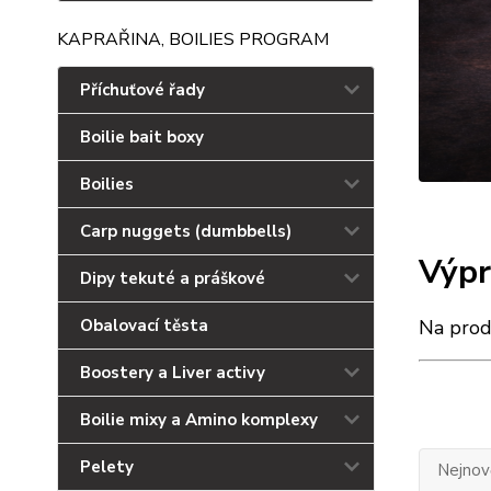
KAPRAŘINA, BOILIES PROGRAM
Příchuťové řady
Boilie bait boxy
Boilies
Carp nuggets (dumbbells)
Výpr
Dipy tekuté a práškové
Obalovací těsta
Na prod
Boostery a Liver activy
Boilie mixy a Amino komplexy
Pelety
Nejnově