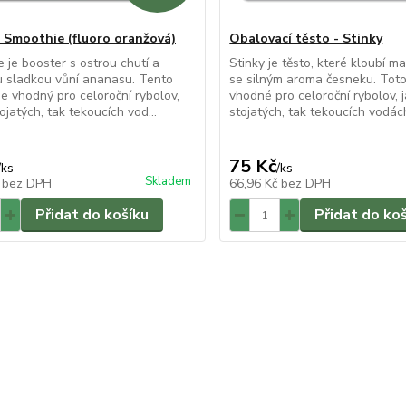
 Smoothie (fluoro oranžová)
Obalovací těsto - Stinky
 je booster s ostrou chutí a
Stinky je těsto, které kloubí m
 sladkou vůní ananasu. Tento
se silným aroma česneku. Toto
je vhodný pro celoroční rybolov,
vhodné pro celoroční rybolov, 
ojatých, tak tekoucích vod...
stojatých, tak tekoucích vodách
75 Kč
/
ks
/
ks
Skladem
č
bez DPH
66,96 Kč
bez DPH
Přidat do košíku
Přidat do ko