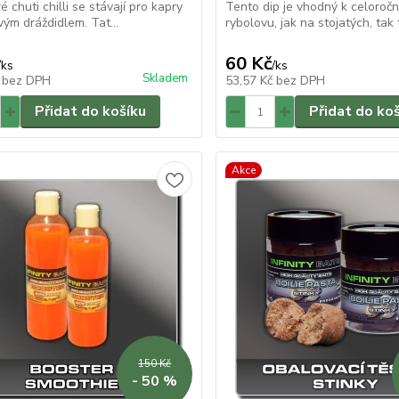
é chuti chilli se stávají pro kapry
Tento dip je vhodný k celoroč
ým dráždidlem. Tat...
rybolovu, jak na stojatých, tak 
60 Kč
/
ks
/
ks
Skladem
č
bez DPH
53,57 Kč
bez DPH
Přidat do košíku
Přidat do ko
Akce
150 Kč
- 50 %