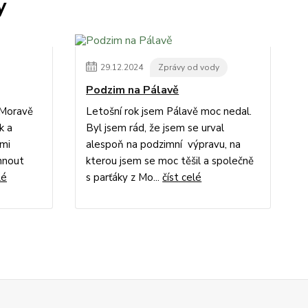
y
29
.
12
.
2024
Zprávy od vody
Podzim na Pálavě
 Moravě
Letošní rok jsem Pálavě moc nedal.
k a
Byl jsem rád, že jsem se urval
ami
alespoň na podzimní výpravu, na
áhnout
kterou jsem se moc těšil a společně
lé
s parťáky z Mo...
číst celé