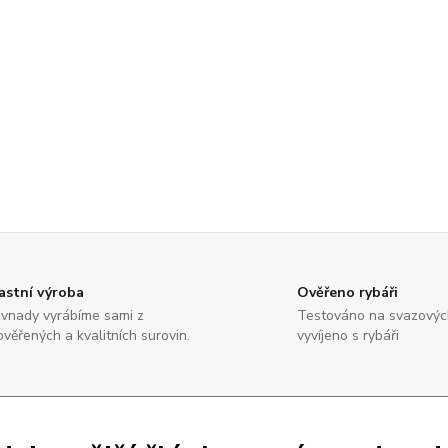
astní výroba
Ověřeno rybáři
vnady vyrábíme sami z
Testováno na svazových
ověřených a kvalitních surovin.
vyvíjeno s rybáři