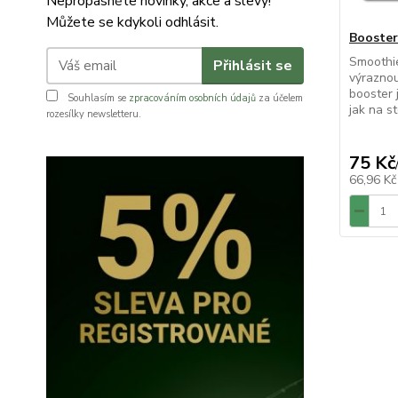
Nepropásněte novinky, akce a slevy!
Můžete se kdykoli odhlásit.
Booster
Smoothie
Přihlásit se
výraznou
booster 
Souhlasím se
zpracováním osobních údajů
za účelem
jak na st
rozesílky newsletteru.
75 Kč
66,96 K