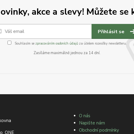
vinky, akce a slevy! Můžete se k
Přihlásit se
Souhlasím se
zpracováním osobních údajů
za účelem rozesílky newsletteru.
Zasíláme maximálně jednou za 14 dní.
O nás
Napište nám
Obchodní podmínky