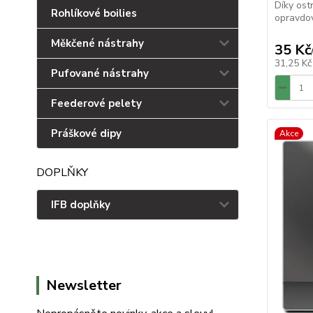
Díky ostr
Rohlíkové boilies
opravdov
Měkčené nástrahy
35 Kč
31,25 K
Pufované nástrahy
Feederové pelety
Práškové dipy
Akce
DOPLŇKY
IFB doplňky
Newsletter