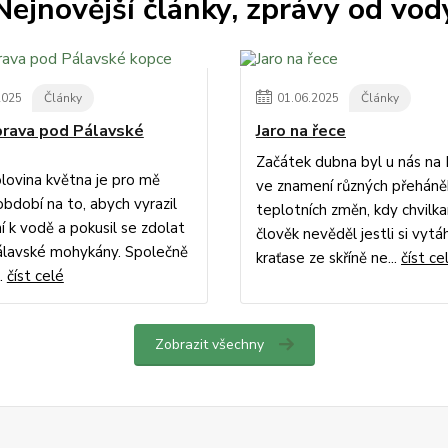
Nejnovější články, zprávy od vod
2025
Články
01
.
06
.
2025
Články
ýprava pod Pálavské
Jaro na řece
Začátek dubna byl u nás na
lovina května je pro mě
ve znamení různých přeháně
období na to, abych vyrazil
teplotních změn, kdy chvilk
í k vodě a pokusil se zdolat
člověk nevěděl jestli si vyt
álavské mohykány. Společně
kraťase ze skříně ne...
číst ce
..
číst celé
Zobrazit všechny