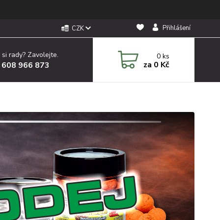
Přihlášení
CZK
 si rady? Zavolejte.
0
ks
za
0 Kč
 608 966 873