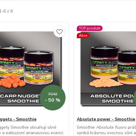
1-6 z 6
TOP produkt
Akce
70 Kč
- 50 %
ggets - Smoothie
Absolute power - Smoothie
gety Smoothie obsahují silné
Smoothie Absolute fluoro práš
y a exkluzivní ananasovou esencí.
vyniká krásnou ovocnou vůní 