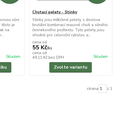
Chytací pelety - Stinky
asovou vůni
Stinky jsou měkčené pelety, s doslova
 těsto je
brutální kombinací masové chuti a silného
jak na
česnekového podtextu. Tyto pelety jsou
...
vhodné pro celoroční rybolov, a...
cena od
55 Kč
/
ks
cena od
Skladem
Skladem
49,11 Kč
bez DPH
šíku
Zvolte variantu
strana
z 1