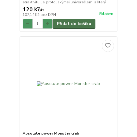
atraktivitu. Je proto jakýmsi univerzálem, s který...
120 Kč
/
ks
Skladem
107,14 Kč
bez DPH
Přidat do košíku
Absolute power Monster crab