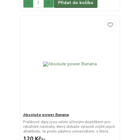
Přidat do košíku
Absolute power Banana
Práškové dipy jsou velmi účinným doplňkem pro
rybářské nástrahy, který dokáže výrazně zvýšit jejich
atraktivitu. Je proto jakýmsi univerzálem, s který...
120 Kč
/
ks