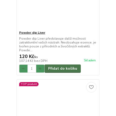
Powder dip Liver
Powder dip Liver představuje další možnost
zatraktivnění vašich nástrah. Neobsahuje esence, je
tvořen pouze z přírodních a živočišných extraktů.
Powde...
120 Kč
/
ks
Skladem
107,14 Kč
bez DPH
Přidat do košíku
TOP produkt