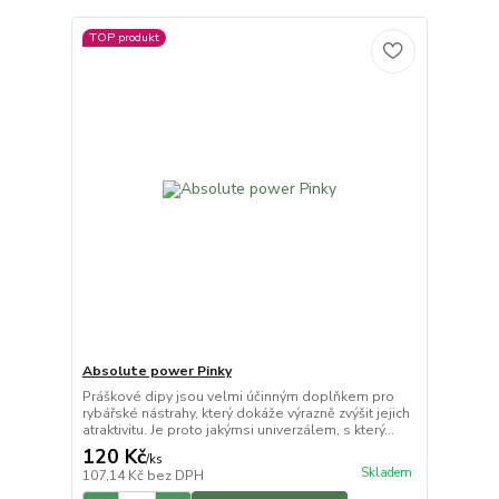
TOP produkt
Absolute power Pinky
Práškové dipy jsou velmi účinným doplňkem pro
rybářské nástrahy, který dokáže výrazně zvýšit jejich
atraktivitu. Je proto jakýmsi univerzálem, s který...
120 Kč
/
ks
Skladem
107,14 Kč
bez DPH