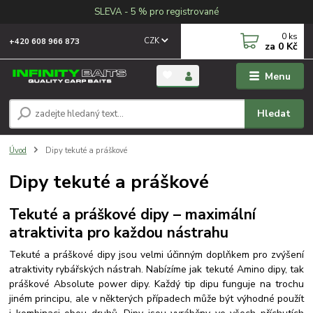
SLEVA - 5 % pro registrované
0
ks
CZK
+420 608 966 873
za
0 Kč
Menu
Hledat
Úvod
Dipy tekuté a práškové
Dipy tekuté a práškové
Tekuté a práškové dipy – maximální
atraktivita pro každou nástrahu
Tekuté a práškové dipy jsou velmi účinným doplňkem pro zvýšení
atraktivity rybářských nástrah.
Nabízíme jak tekuté Amino dipy, tak
práškové Absolute power dipy. Každý tip dipu funguje na trochu
jiném principu, ale v některých případech může být výhodné použít