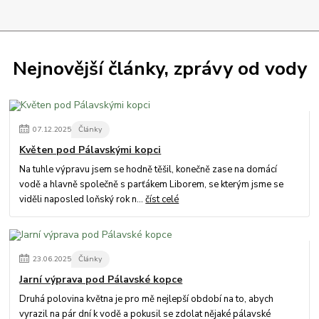
Nejnovější články, zprávy od vody
07
.
12
.
2025
Články
Květen pod Pálavskými kopci
Na tuhle výpravu jsem se hodně těšil, konečně zase na domácí
vodě a hlavně společně s parťákem Liborem, se kterým jsme se
viděli naposled loňský rok n...
číst celé
23
.
06
.
2025
Články
Jarní výprava pod Pálavské kopce
Druhá polovina května je pro mě nejlepší období na to, abych
vyrazil na pár dní k vodě a pokusil se zdolat nějaké pálavské