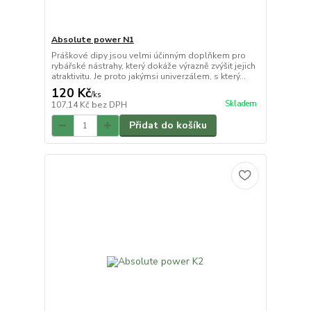
Absolute power N1
Práškové dipy jsou velmi účinným doplňkem pro
rybářské nástrahy, který dokáže výrazně zvýšit jejich
atraktivitu. Je proto jakýmsi univerzálem, s který...
120 Kč
/
ks
Skladem
107,14 Kč
bez DPH
Přidat do košíku