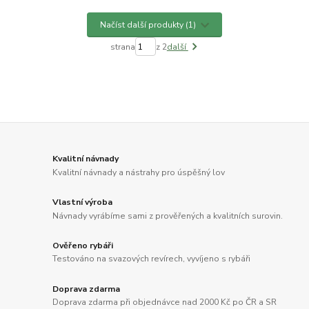
Načíst další produkty (1)
strana
z 2
další
Kvalitní návnady
Kvalitní návnady a nástrahy pro úspěšný lov
Vlastní výroba
Návnady vyrábíme sami z prověřených a kvalitních surovin.
Ověřeno rybáři
Testováno na svazových revírech, vyvíjeno s rybáři
Doprava zdarma
Doprava zdarma při objednávce nad 2000 Kč po ČR a SR