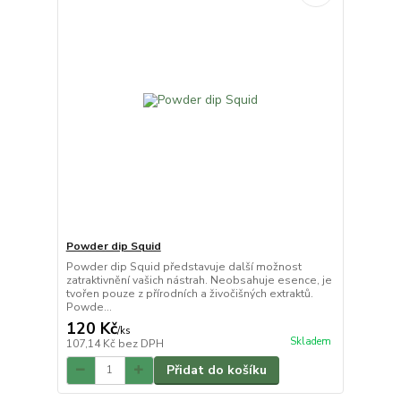
Powder dip Squid
Powder dip Squid představuje další možnost
zatraktivnění vašich nástrah. Neobsahuje esence, je
tvořen pouze z přírodních a živočišných extraktů.
Powde...
120 Kč
/
ks
Skladem
107,14 Kč
bez DPH
Přidat do košíku