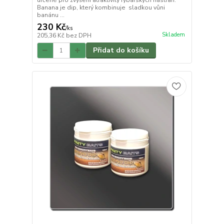
určené pro zvýšení atraktivity rybářských nástrah.
Banana je dip, který kombinuje sladkou vůni
banánu ...
230 Kč
/
ks
Skladem
205,36 Kč
bez DPH
Přidat do košíku