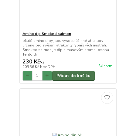
Amino dip Smoked salmon
ekuté amino dipy jsou vysoce účinné atraktory
určené pro zvýšení atraktivity rybářských nástrah.
Smoked salmon je dip s masovým aroma lososa.
Tento di...
230 Kč
/
ks
Skladem
205,36 Kč
bez DPH
Přidat do košíku