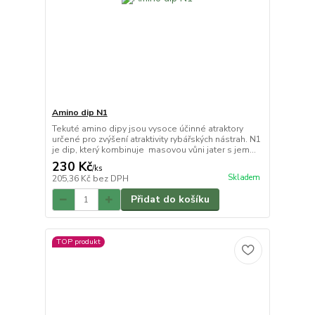
Amino dip N1
Tekuté amino dipy jsou vysoce účinné atraktory
určené pro zvýšení atraktivity rybářských nástrah. N1
je dip, který kombinuje masovou vůni jater s jem...
230 Kč
/
ks
Skladem
205,36 Kč
bez DPH
Přidat do košíku
TOP produkt