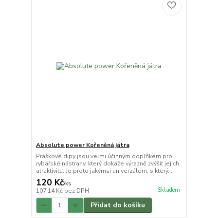
Absolute power Kořeněná játra
Práškové dipy jsou velmi účinným doplňkem pro
rybářské nástrahy, který dokáže výrazně zvýšit jejich
atraktivitu. Je proto jakýmsi univerzálem, s který...
120 Kč
/
ks
Skladem
107,14 Kč
bez DPH
Přidat do košíku