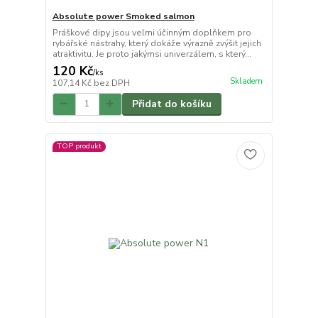
Absolute power Smoked salmon
Práškové dipy jsou velmi účinným doplňkem pro
rybářské nástrahy, který dokáže výrazně zvýšit jejich
atraktivitu. Je proto jakýmsi univerzálem, s který...
120 Kč
/
ks
Skladem
107,14 Kč
bez DPH
Přidat do košíku
TOP produkt