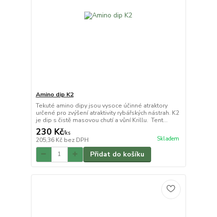
Amino dip K2
Tekuté amino dipy jsou vysoce účinné atraktory
určené pro zvýšení atraktivity rybářských nástrah. K2
je dip s čistě masovou chutí a vůní Krillu. Tent...
230 Kč
/
ks
Skladem
205,36 Kč
bez DPH
Přidat do košíku