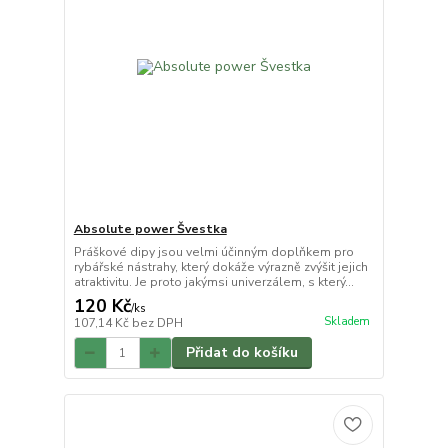
Absolute power Švestka
Práškové dipy jsou velmi účinným doplňkem pro
rybářské nástrahy, který dokáže výrazně zvýšit jejich
atraktivitu. Je proto jakýmsi univerzálem, s který...
120 Kč
/
ks
Skladem
107,14 Kč
bez DPH
Přidat do košíku