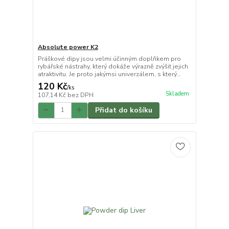
Absolute power K2
Práškové dipy jsou velmi účinným doplňkem pro
rybářské nástrahy, který dokáže výrazně zvýšit jejich
atraktivitu. Je proto jakýmsi univerzálem, s který...
120 Kč
/
ks
Skladem
107,14 Kč
bez DPH
Přidat do košíku