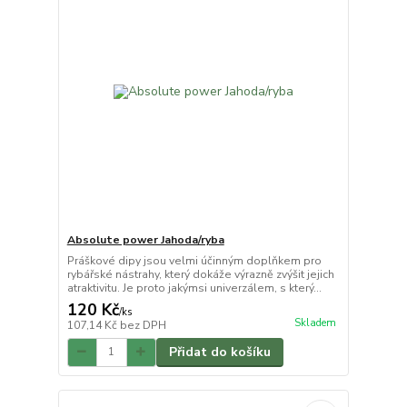
Absolute power Jahoda/ryba
Práškové dipy jsou velmi účinným doplňkem pro
rybářské nástrahy, který dokáže výrazně zvýšit jejich
atraktivitu. Je proto jakýmsi univerzálem, s který...
120 Kč
/
ks
Skladem
107,14 Kč
bez DPH
Přidat do košíku