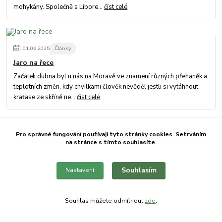
mohykány. Společně s Libore...
číst celé
01
.
06
.
2025
Články
Jaro na řece
Začátek dubna byl u nás na Moravě ve znamení různých přeháněk a
teplotních změn, kdy chvilkami člověk nevěděl jestli si vytáhnout
kraťase ze skříně ne...
číst celé
Pro správné fungování používají tyto stránky cookies. Setrváním
29
.
12
.
2024
Zprávy od vody
na stránce s tímto souhlasíte.
Podzim na Pálavě
Letošní rok jsem Pálavě moc nedal. Byl jsem rád, že jsem se urval
Souhlasím
Nastavení
alespoň na podzimní výpravu, na kterou jsem se moc těšil a
společně s parťáky z Mo...
číst celé
Souhlas můžete odmítnout
zde
.
Zobrazit všechny