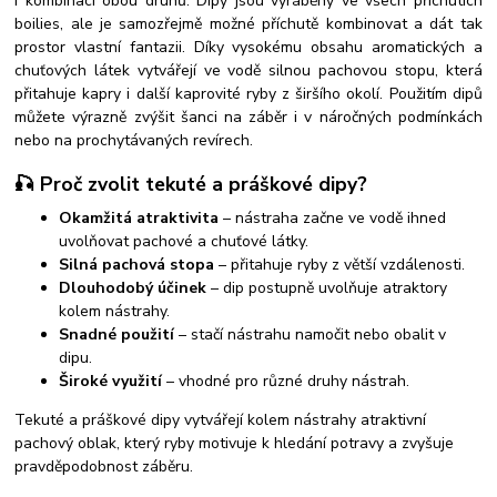
i kombinaci obou druhů. Dipy jsou vyráběny ve všech příchutích
boilies, ale je samozřejmě možné příchutě kombinovat a dát tak
prostor vlastní fantazii.
Díky vysokému obsahu aromatických a
chuťových látek vytvářejí ve vodě silnou pachovou stopu, která
přitahuje kapry i další kaprovité ryby z širšího okolí. Použitím dipů
můžete výrazně zvýšit šanci na záběr i v náročných podmínkách
nebo na prochytávaných revírech.
🎣 Proč zvolit tekuté a práškové dipy?
Okamžitá atraktivita
– nástraha začne ve vodě ihned
uvolňovat pachové a chuťové látky.
Silná pachová stopa
– přitahuje ryby z větší vzdálenosti.
Dlouhodobý účinek
– dip postupně uvolňuje atraktory
kolem nástrahy.
Snadné použití
– stačí nástrahu namočit nebo obalit v
dipu.
Široké využití
– vhodné pro různé druhy nástrah.
Tekuté a práškové dipy vytvářejí kolem nástrahy atraktivní
pachový oblak, který ryby motivuje k hledání potravy a zvyšuje
pravděpodobnost záběru.