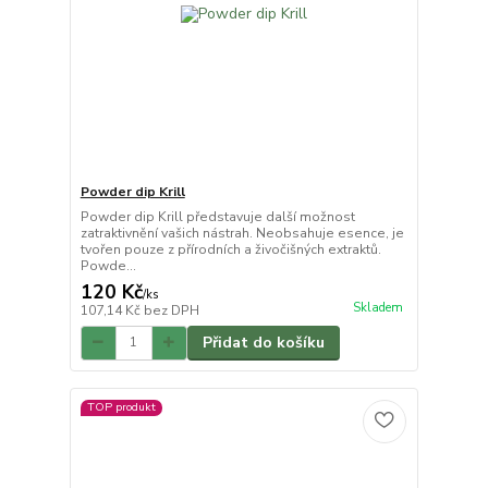
Powder dip Krill
Powder dip Krill představuje další možnost
zatraktivnění vašich nástrah. Neobsahuje esence, je
tvořen pouze z přírodních a živočišných extraktů.
Powde...
120 Kč
/
ks
Skladem
107,14 Kč
bez DPH
Přidat do košíku
TOP produkt