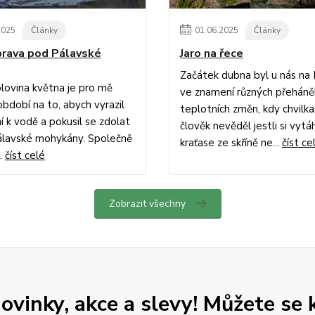
2025
Články
01
.
06
.
2025
Články
ýprava pod Pálavské
Jaro na řece
Začátek dubna byl u nás na
lovina května je pro mě
ve znamení různých přeháně
období na to, abych vyrazil
teplotních změn, kdy chvilk
í k vodě a pokusil se zdolat
člověk nevěděl jestli si vyt
álavské mohykány. Společně
kraťase ze skříně ne...
číst ce
..
číst celé
Zobrazit všechny
vinky, akce a slevy! Můžete se k