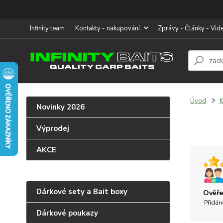
Infinity team
Kontakty - nakupování
Zprávy - Články - Vid
Úvod
K
Novinky 2026
Výprodej
AKCE
Dárkové sety a Bait boxy
Ověře
Přidán
Dárkové poukazy