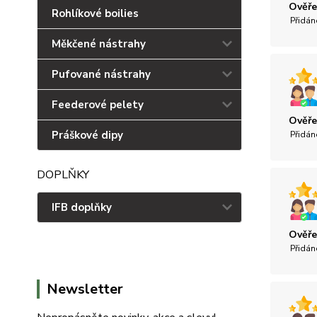
Ověře
Rohlíkové boilies
Přidán
Měkčené nástrahy
Pufované nástrahy
Feederové pelety
Ověře
Práškové dipy
Přidán
DOPLŇKY
IFB doplňky
Ověře
Přidán
Newsletter