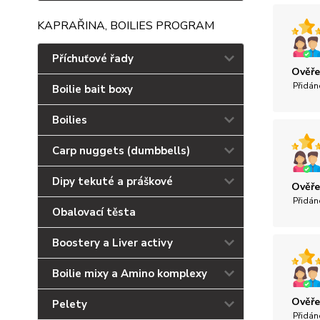
KAPRAŘINA, BOILIES PROGRAM
Příchuťové řady
Ověře
Přidán
Boilie bait boxy
Boilies
Carp nuggets (dumbbells)
Dipy tekuté a práškové
Ověře
Přidán
Obalovací těsta
Boostery a Liver activy
Boilie mixy a Amino komplexy
Ověře
Pelety
Přidán