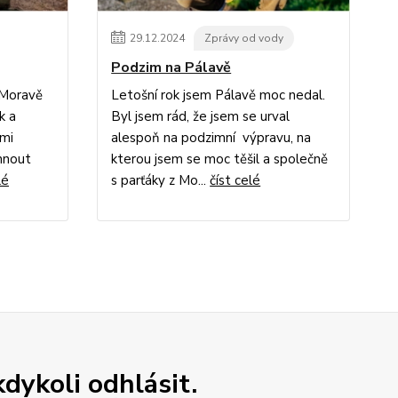
29
.
12
.
2024
Zprávy od vody
Podzim na Pálavě
 Moravě
Letošní rok jsem Pálavě moc nedal.
k a
Byl jsem rád, že jsem se urval
ami
alespoň na podzimní výpravu, na
áhnout
kterou jsem se moc těšil a společně
lé
s parťáky z Mo...
číst celé
dykoli odhlásit.