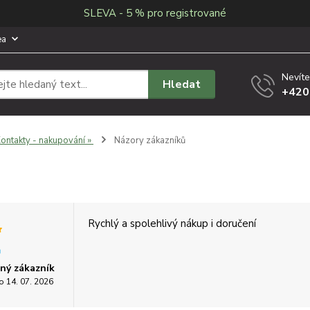
SLEVA - 5 % pro registrované
ea
Nevíte
Hledat
+420
ontakty - nakupování »
Názory zákazníků
Rychlý a spolehlivý nákup i doručení
ný zákazník
o 14. 07. 2026