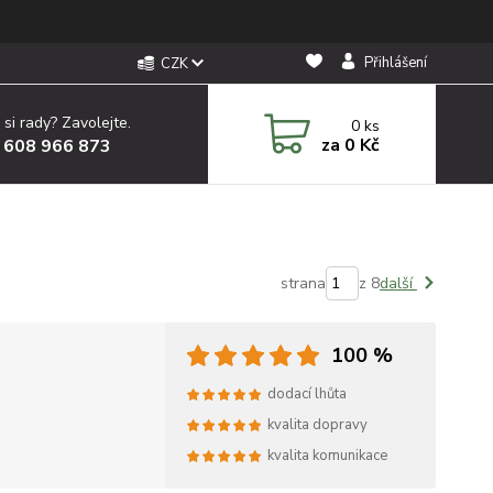
Přihlášení
CZK
 si rady? Zavolejte.
0
ks
za
0 Kč
 608 966 873
strana
z 8
další
100 %
dodací lhůta
kvalita dopravy
kvalita komunikace