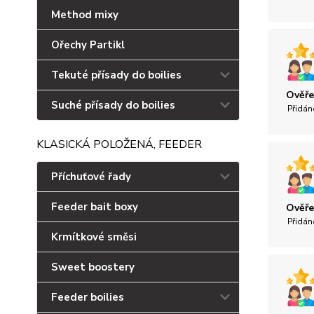
Method mixy
Ořechy Partikl
Tekuté přísady do boilies
Ověře
Suché přísady do boilies
Přidán
KLASICKÁ POLOŽENÁ, FEEDER
Příchuťové řady
Feeder bait boxy
Ověře
Přidán
Krmítkové směsi
Sweet boostery
Feeder boilies