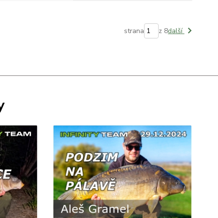
strana
z 8
další
y