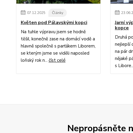
07
.
12
.
2025
Články
23
.
06
.
Květen pod Pálavskými kopci
Jarní v
kopce
Na tuhle výpravu jsem se hodně
Druhá po
těšil, konečně zase na domácí vodě a
nejlepší 
hlavně společně s parťákem Liborem,
na pár dn
se kterým jsme se viděli naposled
nějaké p
loňský rok n...
číst celé
s Libore.
Nepropásněte no