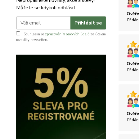
Nepropásněte novinky, akce a slevy!
Můžete se kdykoli odhlásit.
Ověře
Přidán
Přihlásit se
Souhlasím se
zpracováním osobních údajů
za účelem
rozesílky newsletteru.
Ověře
Přidán
Ověře
Přidán