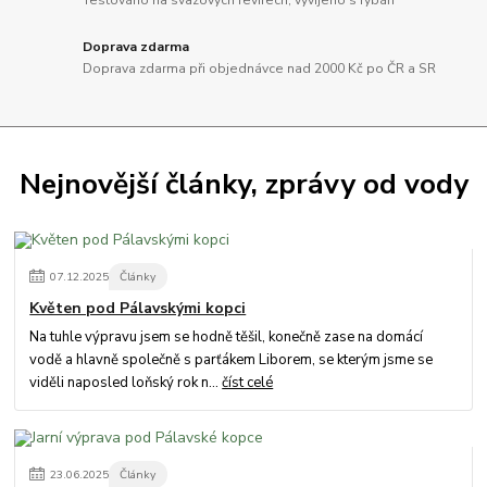
Testováno na svazových revírech, vyvíjeno s rybáři
Doprava zdarma
Doprava zdarma při objednávce nad 2000 Kč po ČR a SR
Nejnovější články, zprávy od vody
07
.
12
.
2025
Články
Květen pod Pálavskými kopci
Na tuhle výpravu jsem se hodně těšil, konečně zase na domácí
vodě a hlavně společně s parťákem Liborem, se kterým jsme se
viděli naposled loňský rok n...
číst celé
23
.
06
.
2025
Články