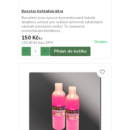
Booster Kořeněná játra
Boostery jsou vysoce koncentrované tekuté
atraktory určené pro zvýšení účinnosti rybářských
nástrah a krmných směsí. To znamená
rozmíchávání krmítkový...
150 Kč
/
ks
Skladem
133,93 Kč
bez DPH
Přidat do košíku