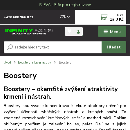
SLEVA - 5 % pro registrované
0
ks
CZK
+420 608 966 873
za
0 Kč
Menu
Hledat
Úvod
Boostery a Liver activy
Boostery
Boostery
Boostery – okamžité zvýšení atraktivity
krmení i nástrah.
Boostery jsou vysoce koncentrované tekuté atraktory určené pro
zvýšení účinnosti rybářských nástrah a krmných směsí.
To
znamená rozmíchávání krmítkových směsí a method mixů. Dalším
oblíbeným použitím je zalévání boilies, pelet. Dají se s jejich