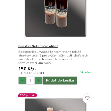
Booster Nekonečná oliheň
Boostery jsou vysoce koncentrované tekuté
atraktory určené pro zvýšení účinnosti rybářských
nástrah a krmných směsí. To znamená
rozmíchávání krmítkový...
150 Kč
/
ks
Skladem
133,93 Kč
bez DPH
Přidat do košíku
TOP produkt