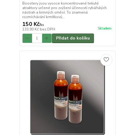
Boostery jsou vysoce koncentrované tekuté
atraktory určené pro zvýšení účinnosti rybářských
nástrah a krmných směsí. To znamená
rozmíchávání krmítkový...
150 Kč
/
ks
Skladem
133,93 Kč
bez DPH
Přidat do košíku