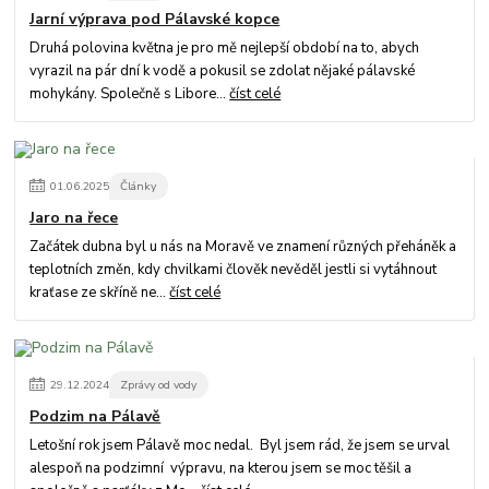
Jarní výprava pod Pálavské kopce
Druhá polovina května je pro mě nejlepší období na to, abych
vyrazil na pár dní k vodě a pokusil se zdolat nějaké pálavské
mohykány. Společně s Libore...
číst celé
01
.
06
.
2025
Články
Jaro na řece
Začátek dubna byl u nás na Moravě ve znamení různých přeháněk a
teplotních změn, kdy chvilkami člověk nevěděl jestli si vytáhnout
kraťase ze skříně ne...
číst celé
29
.
12
.
2024
Zprávy od vody
Podzim na Pálavě
Letošní rok jsem Pálavě moc nedal. Byl jsem rád, že jsem se urval
alespoň na podzimní výpravu, na kterou jsem se moc těšil a