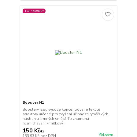
TOP produkt
Booster N1
Boostery jsou vysoce koncentrované tekuté
atraktory určené pro zvýšení účinnosti rybářských
nástrah a krmných směsí. To znamená
rozmíchávání krmítkový...
150 Kč
/
ks
Skladem
133,93 Kč
bez DPH