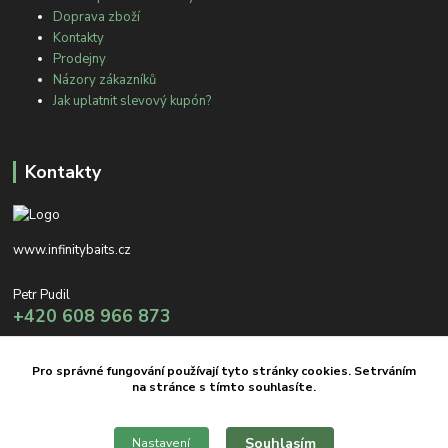
Doprava zboží
Kontakty
Prodejny
Názory zákazníků
Jak uplatnit slevový kupón?
Kontakty
www.infinitybaits.cz
Petr Pudil
+420 608 966 873
info@infinitybaits.cz
Pro správné fungování používají tyto stránky cookies. Setrváním
na stránce s tímto souhlasíte.
Souhlasím
Nastavení