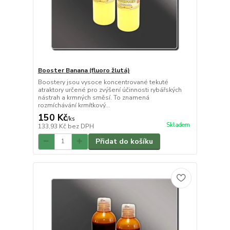
Booster Banana (fluoro žlutá)
Boostery jsou vysoce koncentrované tekuté
atraktory určené pro zvýšení účinnosti rybářských
nástrah a krmných směsí. To znamená
rozmíchávání krmítkový...
150 Kč
/
ks
Skladem
133,93 Kč
bez DPH
Přidat do košíku