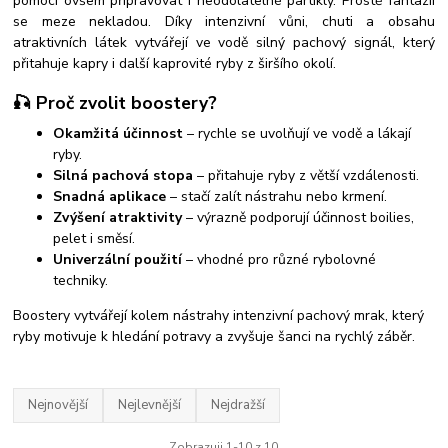
pomocí ovšem připravovat i neodolatelné partikly. Prostě fantazii
se meze nekladou.
Díky intenzivní vůni, chuti a obsahu
atraktivních látek vytvářejí ve vodě silný pachový signál, který
přitahuje kapry i další kaprovité ryby z širšího okolí.
🎣 Proč zvolit boostery?
Okamžitá účinnost
– rychle se uvolňují ve vodě a lákají
ryby.
Silná pachová stopa
– přitahuje ryby z větší vzdálenosti.
Snadná aplikace
– stačí zalít nástrahu nebo krmení.
Zvýšení atraktivity
– výrazně podporují účinnost boilies,
pelet i směsí.
Univerzální použití
– vhodné pro různé rybolovné
techniky.
Boostery vytvářejí kolem nástrahy intenzivní pachový mrak, který
ryby motivuje k hledání potravy a zvyšuje šanci na rychlý záběr.
Nejnovější
Nejlevnější
Nejdražší
Zobrazuji 1-10 z 10