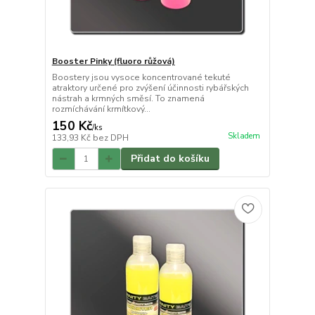
Booster Pinky (fluoro růžová)
Boostery jsou vysoce koncentrované tekuté
atraktory určené pro zvýšení účinnosti rybářských
nástrah a krmných směsí. To znamená
rozmíchávání krmítkový...
150 Kč
/
ks
Skladem
133,93 Kč
bez DPH
Přidat do košíku