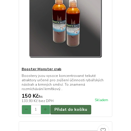
Booster Monster crab
Boostery jsou vysoce koncentrované tekuté
atraktory určené pro zvýšení účinnosti rybářských
nástrah a krmných směsí. To znamená
rozmíchávání krmítkový...
150 Kč
/
ks
Skladem
133,93 Kč
bez DPH
Přidat do košíku