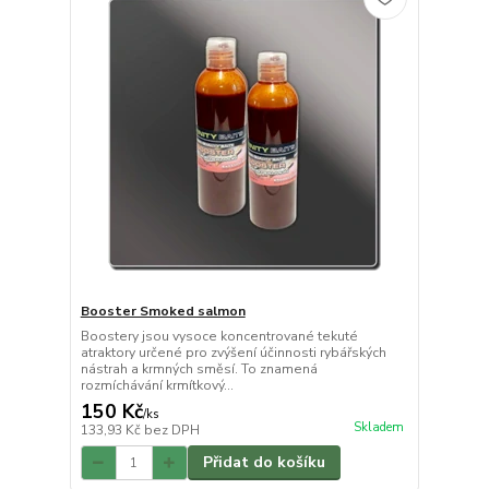
Booster Smoked salmon
Boostery jsou vysoce koncentrované tekuté
atraktory určené pro zvýšení účinnosti rybářských
nástrah a krmných směsí. To znamená
rozmíchávání krmítkový...
150 Kč
/
ks
Skladem
133,93 Kč
bez DPH
Přidat do košíku