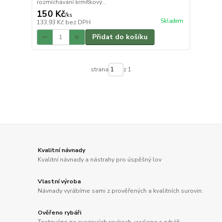
rozmíchávání krmítkový...
150 Kč
/
ks
Skladem
133,93 Kč
bez DPH
Přidat do košíku
strana
z 1
Kvalitní návnady
Kvalitní návnady a nástrahy pro úspěšný lov
Vlastní výroba
Návnady vyrábíme sami z prověřených a kvalitních surovin.
Ověřeno rybáři