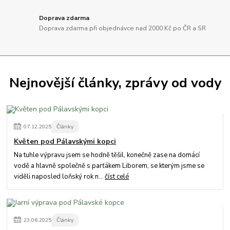
Doprava zdarma
Doprava zdarma při objednávce nad 2000 Kč po ČR a SR
Nejnovější články, zprávy od vody
07
.
12
.
2025
Články
Květen pod Pálavskými kopci
Na tuhle výpravu jsem se hodně těšil, konečně zase na domácí
vodě a hlavně společně s parťákem Liborem, se kterým jsme se
viděli naposled loňský rok n...
číst celé
23
.
06
.
2025
Články