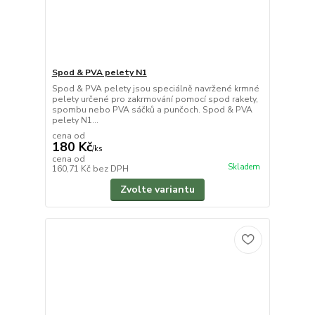
Spod & PVA pelety N1
Spod & PVA pelety jsou speciálně navržené krmné
pelety určené pro zakrmování pomocí spod rakety,
spombu nebo PVA sáčků a punčoch. Spod & PVA
pelety N1...
cena od
180 Kč
/
ks
cena od
Skladem
160,71 Kč
bez DPH
Zvolte variantu