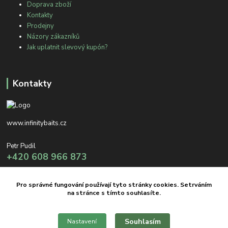
Doprava zboží
Kontakty
Prodejny
Názory zákazníků
Jak uplatnit slevový kupón?
Kontakty
www.infinitybaits.cz
Petr Pudil
+420 608 966 873
info@infinitybaits.cz
Pro správné fungování používají tyto stránky cookies. Setrváním
na stránce s tímto souhlasíte.
Souhlasím
Nastavení