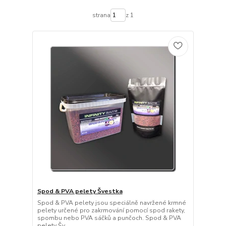
strana
z 1
Spod & PVA pelety Švestka
Spod & PVA pelety jsou speciálně navržené krmné
pelety určené pro zakrmování pomocí spod rakety,
spombu nebo PVA sáčků a punčoch. Spod & PVA
pelety Šv...