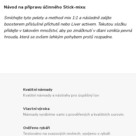
Návod na přípravu účinného Stick-mixu
:
Smíchejte tyto pelety a method mix 1:1 a následně zalijte
boosterem příslušné příchutě nebo Liver activem. Tekutou složku
přidejte v takovém množství, aby po zmáčknutí v dlani vznikla pevná
hrouda, která se ovšem lehkým pohybem prstů rozpadne.
Kvalitní návnady
Kvalitní návnady a nástrahy pro úspěšný lov
Vlastní výroba
Návnady vyrábíme sami z prověřených a kvalitních surovin.
Ověřeno rybáři
Testováno na svazových revírech, vyvíjeno s rybáři