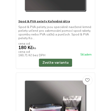
Spod & PVA pelety Kořeněná játra
Spod & PVA pelety jsou speciálně navržené krmné
pelety určené pro zakrmování pomocí spod rakety,
spombu nebo PVA sáčků a punčoch. Spod & PVA
pelety Ko...
cena od
180 Kč
/
ks
cena od
Skladem
160,71 Kč
bez DPH
Zvolte variantu