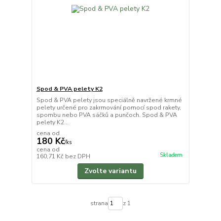
Spod & PVA pelety K2
Spod & PVA pelety jsou speciálně navržené krmné
pelety určené pro zakrmování pomocí spod rakety,
spombu nebo PVA sáčků a punčoch. Spod & PVA
pelety K2...
cena od
180 Kč
/
ks
cena od
Skladem
160,71 Kč
bez DPH
Zvolte variantu
strana
z 1