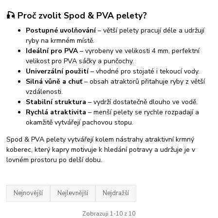
🎣 Proč zvolit Spod & PVA pelety?
Postupné uvolňování
– větší pelety pracují déle a udržují
ryby na krmném místě.
Ideální pro PVA
– vyrobeny ve velikosti 4 mm, perfektní
velikost pro PVA sáčky a punčochy.
Univerzální použití
– vhodné pro stojaté i tekoucí vody.
Silná vůně a chuť
– obsah atraktorů přitahuje ryby z větší
vzdálenosti.
Stabilní struktura
– vydrží dostatečně dlouho ve vodě.
Rychlá atraktivita
– menší pelety se rychle rozpadají a
okamžitě vytvářejí pachovou stopu.
Spod & PVA pelety vytvářejí kolem nástrahy atraktivní krmný
koberec, který kapry motivuje k hledání potravy a udržuje je v
lovném prostoru po delší dobu.
Nejnovější
Nejlevnější
Nejdražší
Zobrazuji 1-10 z 10