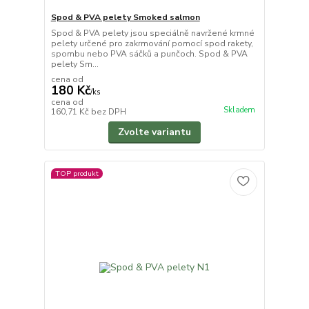
Spod & PVA pelety Smoked salmon
Spod & PVA pelety jsou speciálně navržené krmné
pelety určené pro zakrmování pomocí spod rakety,
spombu nebo PVA sáčků a punčoch. Spod & PVA
pelety Sm...
cena od
180 Kč
/
ks
cena od
Skladem
160,71 Kč
bez DPH
Zvolte variantu
TOP produkt