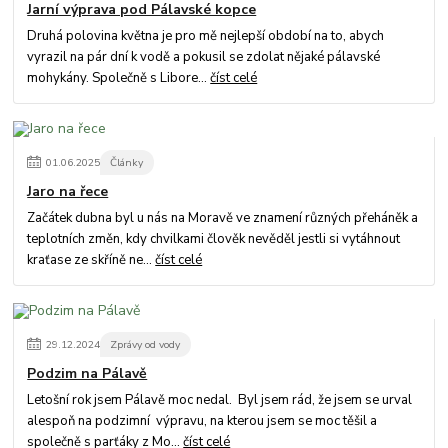
Jarní výprava pod Pálavské kopce
Druhá polovina května je pro mě nejlepší období na to, abych
vyrazil na pár dní k vodě a pokusil se zdolat nějaké pálavské
mohykány. Společně s Libore...
číst celé
01
.
06
.
2025
Články
Jaro na řece
Začátek dubna byl u nás na Moravě ve znamení různých přeháněk a
teplotních změn, kdy chvilkami člověk nevěděl jestli si vytáhnout
kraťase ze skříně ne...
číst celé
29
.
12
.
2024
Zprávy od vody
Podzim na Pálavě
Letošní rok jsem Pálavě moc nedal. Byl jsem rád, že jsem se urval
alespoň na podzimní výpravu, na kterou jsem se moc těšil a
společně s parťáky z Mo...
číst celé