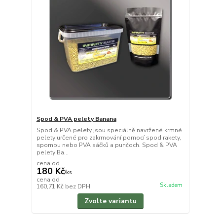
Spod & PVA pelety Banana
Spod & PVA pelety jsou speciálně navržené krmné
pelety určené pro zakrmování pomocí spod rakety,
spombu nebo PVA sáčků a punčoch. Spod & PVA
pelety Ba...
cena od
180 Kč
/
ks
cena od
Skladem
160,71 Kč
bez DPH
Zvolte variantu