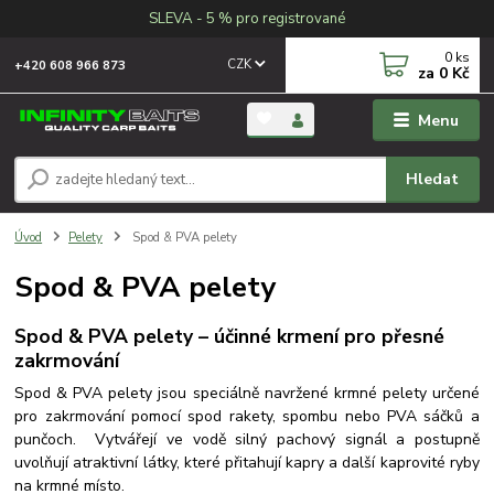
SLEVA - 5 % pro registrované
0
ks
CZK
+420 608 966 873
za
0 Kč
Menu
Hledat
Úvod
Pelety
Spod & PVA pelety
Spod & PVA pelety
Spod & PVA pelety – účinné krmení pro přesné
zakrmování
Spod & PVA pelety jsou speciálně navržené krmné pelety určené
pro zakrmování pomocí spod rakety, spombu nebo PVA sáčků a
punčoch.
Vytvářejí ve vodě silný pachový signál a postupně
uvolňují atraktivní látky, které přitahují kapry a další kaprovité ryby
na krmné místo.