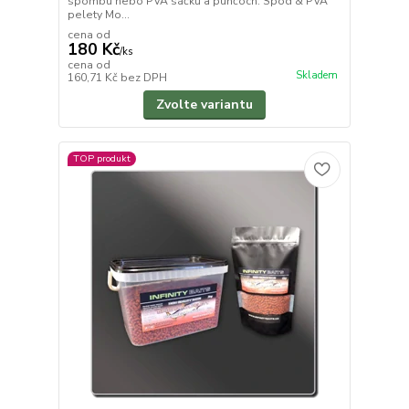
spombu nebo PVA sáčků a punčoch. Spod & PVA
pelety Mo...
cena od
180 Kč
/
ks
cena od
Skladem
160,71 Kč
bez DPH
Zvolte variantu
TOP produkt