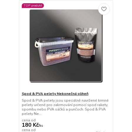
TOP produkt
Spod & PVA pelety Nekonečná oliheň
Spod & PVA pelety jsou speciálně navržené krmné
pelety určené pro zakrmování pomocí spod rakety,
spombu nebo PVA sáčků a punčoch. Spod & PVA
pelety Ne...
cena od
180 Kč
/
ks
cena od