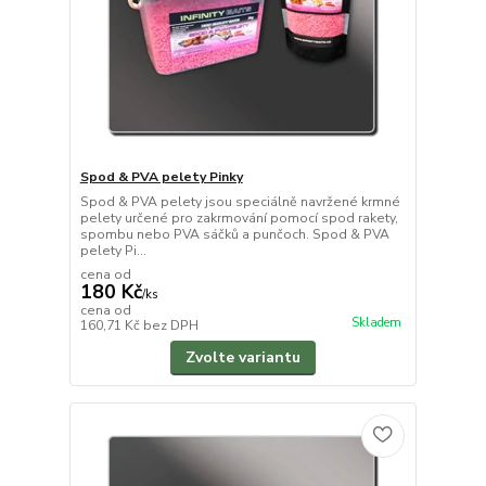
Spod & PVA pelety Pinky
Spod & PVA pelety jsou speciálně navržené krmné
pelety určené pro zakrmování pomocí spod rakety,
spombu nebo PVA sáčků a punčoch. Spod & PVA
pelety Pi...
cena od
180 Kč
/
ks
cena od
Skladem
160,71 Kč
bez DPH
Zvolte variantu