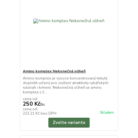
Amino komplex Nekonečná oliheň
Amino komplex je vysoce koncentrovaný tekutý
doplněk určený pro zvýšení atraktivity rybářských
nástrah i krmení. Nekonečná oliheň je amino
komplex s č...
cena od
250 Kč
/
ks
cena od
Skladem
223,21 Kč
bez DPH
Zvolte variantu