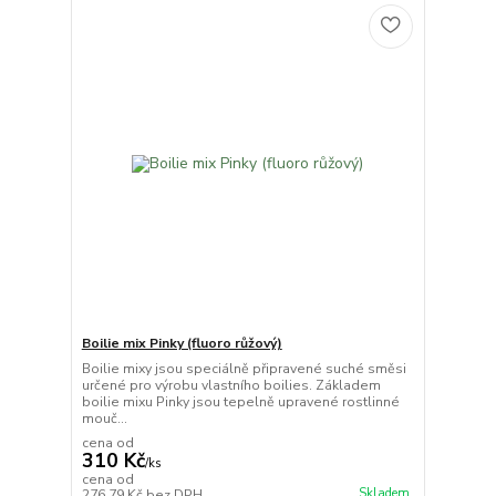
Boilie mix Pinky (fluoro růžový)
Boilie mixy jsou speciálně připravené suché směsi
určené pro výrobu vlastního boilies. Základem
boilie mixu Pinky jsou tepelně upravené rostlinné
mouč...
cena od
310 Kč
/
ks
cena od
Skladem
276,79 Kč
bez DPH