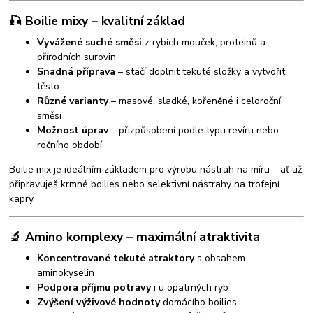
🎣 Boilie mixy – kvalitní základ
Vyvážené suché směsi
z rybích mouček, proteinů a
přírodních surovin
Snadná příprava
– stačí doplnit tekuté složky a vytvořit
těsto
Různé varianty
– masové, sladké, kořeněné i celoroční
směsi
Možnost úprav
– přizpůsobení podle typu revíru nebo
ročního období
Boilie mix je ideálním základem pro výrobu nástrah na míru – ať už
připravuješ krmné boilies nebo selektivní nástrahy na trofejní
kapry.
🔬 Amino komplexy – maximální atraktivita
Koncentrované tekuté atraktory
s obsahem
aminokyselin
Podpora příjmu potravy
i u opatrných ryb
Zvýšení výživové hodnoty
domácího boilies