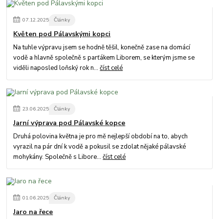
07
.
12
.
2025
Články
Květen pod Pálavskými kopci
Na tuhle výpravu jsem se hodně těšil, konečně zase na domácí
vodě a hlavně společně s parťákem Liborem, se kterým jsme se
viděli naposled loňský rok n...
číst celé
23
.
06
.
2025
Články
Jarní výprava pod Pálavské kopce
Druhá polovina května je pro mě nejlepší období na to, abych
vyrazil na pár dní k vodě a pokusil se zdolat nějaké pálavské
mohykány. Společně s Libore...
číst celé
01
.
06
.
2025
Články
Jaro na řece