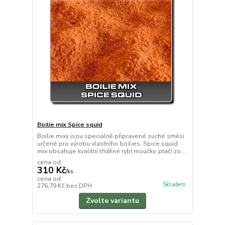
Boilie mix Spice squid
Boilie mixy jsou speciálně připravené suché směsi
určené pro výrobu vlastního boilies. Spice squid
mix obsahuje kvalitní tříděné rybí moučky, ptačí zo...
cena od
310 Kč
/
ks
cena od
Skladem
276,79 Kč
bez DPH
Zvolte variantu