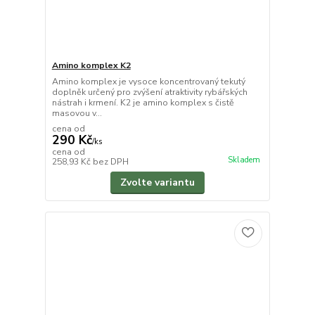
Amino komplex K2
Amino komplex je vysoce koncentrovaný tekutý
doplněk určený pro zvýšení atraktivity rybářských
nástrah i krmení. K2 je amino komplex s čistě
masovou v...
cena od
290 Kč
/
ks
cena od
Skladem
258,93 Kč
bez DPH
Zvolte variantu