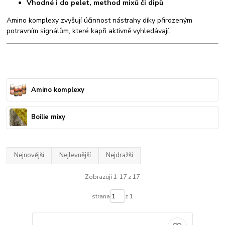
Vhodné i do pelet, method mixů či dipů
Amino komplexy zvyšují účinnost nástrahy díky přirozeným
potravním signálům, které kapři aktivně vyhledávají.
Amino komplexy
Boilie mixy
Nejnovější
Nejlevnější
Nejdražší
Zobrazuji 1-17 z 17
strana
z 1