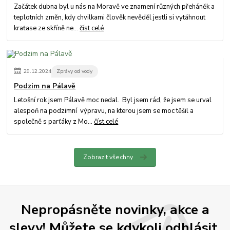
Začátek dubna byl u nás na Moravě ve znamení různých přeháněk a
teplotních změn, kdy chvilkami člověk nevěděl jestli si vytáhnout
kraťase ze skříně ne...
číst celé
29
.
12
.
2024
Zprávy od vody
Podzim na Pálavě
Letošní rok jsem Pálavě moc nedal. Byl jsem rád, že jsem se urval
alespoň na podzimní výpravu, na kterou jsem se moc těšil a
společně s parťáky z Mo...
číst celé
Zobrazit všechny
Nepropásněte novinky, akce a
slevy! Můžete se kdykoli odhlásit.