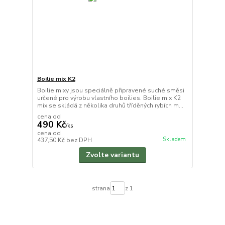
Boilie mix K2
Boilie mixy jsou speciálně připravené suché směsi
určené pro výrobu vlastního boilies. Boilie mix K2
mix se skládá z několika druhů tříděných rybích m...
cena od
490 Kč
/
ks
cena od
Skladem
437,50 Kč
bez DPH
Zvolte variantu
strana
z 1