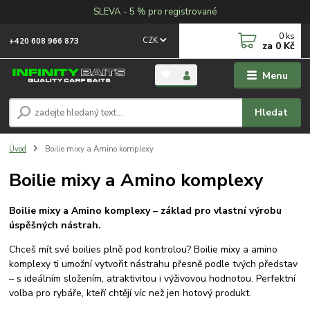
SLEVA - 5 % pro registrované
0
ks
CZK
+420 608 966 873
za
0 Kč
Menu
Hledat
Úvod
Boilie mixy a Amino komplexy
Boilie mixy a Amino komplexy
Boilie mixy a Amino komplexy – základ pro vlastní výrobu
úspěšných nástrah.
Chceš mít své boilies plně pod kontrolou? Boilie mixy a amino
komplexy ti umožní vytvořit nástrahu přesně podle tvých představ
– s ideálním složením, atraktivitou i výživovou hodnotou. Perfektní
volba pro rybáře, kteří chtějí víc než jen hotový produkt.