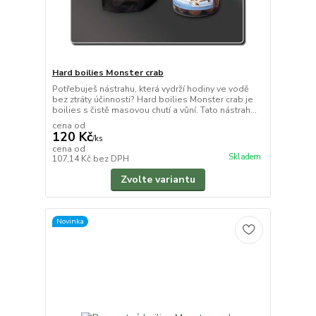
Hard boilies Monster crab
Potřebuješ nástrahu, která vydrží hodiny ve vodě
bez ztráty účinnosti? Hard boilies Monster crab je
boilies s čistě masovou chutí a vůní. Tato nástrah...
cena od
120 Kč
/
ks
cena od
Skladem
107,14 Kč
bez DPH
Zvolte variantu
Novinka