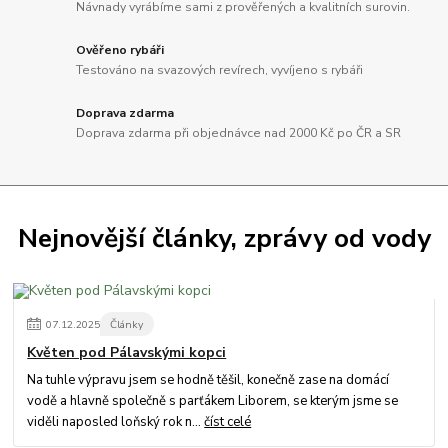
Návnady vyrábíme sami z prověřených a kvalitních surovin.
Ověřeno rybáři
Testováno na svazových revírech, vyvíjeno s rybáři
Doprava zdarma
Doprava zdarma při objednávce nad 2000 Kč po ČR a SR
Nejnovější články, zprávy od vody
07
.
12
.
2025
Články
Květen pod Pálavskými kopci
Na tuhle výpravu jsem se hodně těšil, konečně zase na domácí
vodě a hlavně společně s parťákem Liborem, se kterým jsme se
viděli naposled loňský rok n...
číst celé