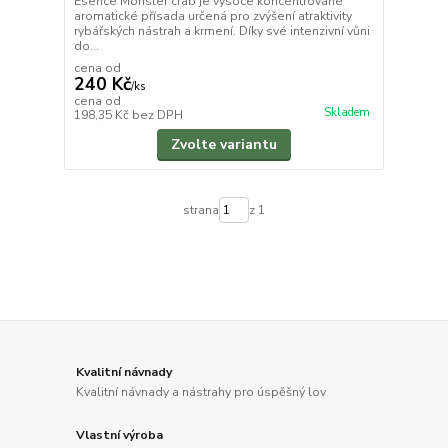
Esence Monster crab je vysoce koncentrované
aromatické přísada určená pro zvýšení atraktivity
rybářských nástrah a krmení. Díky své intenzivní vůni
do...
cena od
240 Kč
/
ks
cena od
Skladem
198,35 Kč
bez DPH
Zvolte variantu
strana
z 1
Kvalitní návnady
Kvalitní návnady a nástrahy pro úspěšný lov
Vlastní výroba