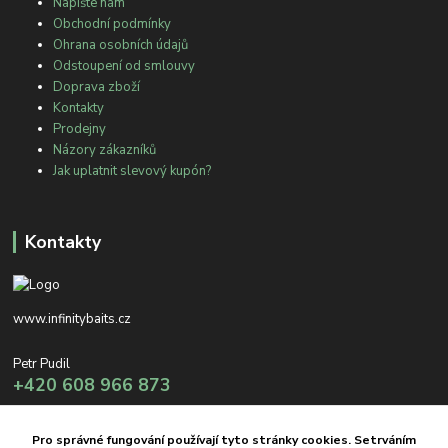
Napište nám
Obchodní podmínky
Ohrana osobních údajů
Odstoupení od smlouvy
Doprava zboží
Kontakty
Prodejny
Názory zákazníků
Jak uplatnit slevový kupón?
Kontakty
www.infinitybaits.cz
Petr Pudil
+420 608 966 873
info@infinitybaits.cz
Pro správné fungování používají tyto stránky cookies. Setrváním