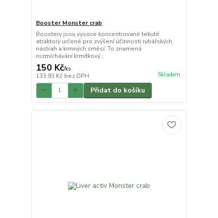
Booster Monster crab
Boostery jsou vysoce koncentrované tekuté
atraktory určené pro zvýšení účinnosti rybářských
nástrah a krmných směsí. To znamená
rozmíchávání krmítkový...
150 Kč
/
ks
Skladem
133,93 Kč
bez DPH
Přidat do košíku