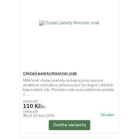
Chytací pelety Monster crab
Měkčené chytací pelety na kapry jsou vysoce
atraktivní nástrahou určenou pro lov kaprů i dalších
kaprovitých ryb. Monster crab jsou měkčené pelety,
s ...
cena od
110 Kč
/
ks
cena od
Skladem
98,21 Kč
bez DPH
Zvolte variantu