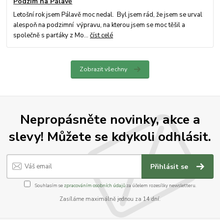
Podzim na Pálavě
Letošní rok jsem Pálavě moc nedal. Byl jsem rád, že jsem se urval
alespoň na podzimní výpravu, na kterou jsem se moc těšil a
společně s parťáky z Mo...
číst celé
Zobrazit všechny
Nepropásněte novinky, akce a
slevy! Můžete se kdykoli odhlásit.
Přihlásit se
Souhlasím se
zpracováním osobních údajů
za účelem rozesílky newsletteru.
Zasíláme maximálně jednou za 14 dní.