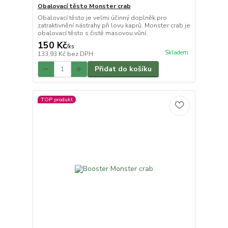
Obalovací těsto Monster crab
Obalovací těsto je velmi účinný doplněk pro
zatraktivnění nástrahy při lovu kaprů. Monster crab je
obalovací těsto s čistě masovou vůní.
150 Kč
/
ks
Skladem
133,93 Kč
bez DPH
Přidat do košíku
TOP produkt