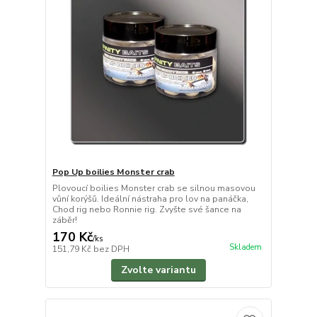
Pop Up boilies Monster crab
Plovoucí boilies Monster crab se silnou masovou
vůní korýšů. Ideální nástraha pro lov na panáčka,
Chod rig nebo Ronnie rig. Zvyšte své šance na
záběr!
170 Kč
/
ks
Skladem
151,79 Kč
bez DPH
Zvolte variantu