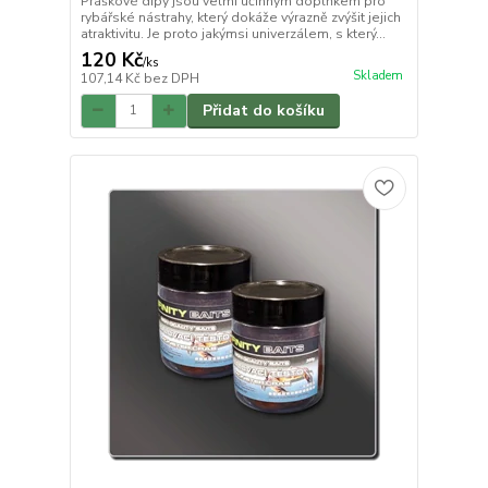
Práškové dipy jsou velmi účinným doplňkem pro
rybářské nástrahy, který dokáže výrazně zvýšit jejich
atraktivitu. Je proto jakýmsi univerzálem, s který...
120 Kč
/
ks
Skladem
107,14 Kč
bez DPH
Přidat do košíku