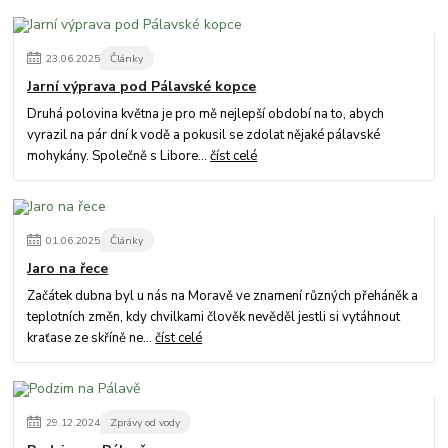
23
.
06
.
2025
Články
Jarní výprava pod Pálavské kopce
Druhá polovina května je pro mě nejlepší období na to, abych
vyrazil na pár dní k vodě a pokusil se zdolat nějaké pálavské
mohykány. Společně s Libore...
číst celé
01
.
06
.
2025
Články
Jaro na řece
Začátek dubna byl u nás na Moravě ve znamení různých přeháněk a
teplotních změn, kdy chvilkami člověk nevěděl jestli si vytáhnout
kraťase ze skříně ne...
číst celé
29
.
12
.
2024
Zprávy od vody