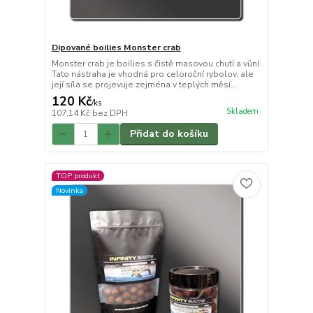
Dipované boilies Monster crab
Monster crab je boilies s čistě masovou chutí a vůní.
Tato nástraha je vhodná pro celoroční rybolov, ale
její síla se projevuje zejména v teplých měsí...
120 Kč
/
ks
Skladem
107,14 Kč
bez DPH
Přidat do košíku
TOP produkt
Novinka