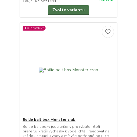
Skladem
160,71 Kč
bez DPH
Zvolte variantu
TOP produkt
Boilie bait box Monster crab
Boilie bait boxy jsou určeny pro rybáře, kteří
preferují kratší vycházky k vodě, chtějí reagovat na
každou situaci u vody a mít vše potřebné po ruce. ...