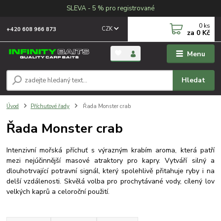
SLEVA - 5 % pro registrované
0
ks
CZK
+420 608 966 873
za
0 Kč
Menu
Hledat
Úvod
Příchuťové řady
Řada Monster crab
Řada Monster crab
Intenzivní mořská příchuť s výrazným krabím aroma, která patří
mezi nejúčinnější masové atraktory pro kapry. Vytváří silný a
dlouhotrvající potravní signál, který spolehlivě přitahuje ryby i na
delší vzdálenosti. Skvělá volba pro prochytávané vody, cílený lov
velkých kaprů a celoroční použití.