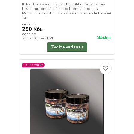
Když chceš vsadit na jistotu a cílit na velké kapry
bez kompromisů, sáhni po Premium boilies.
Monster crab je boilies s čistě masovou chutí a vůní.
Ta...
cena od
290 Kč
/
ks
cena od
Skladem
258,93 Kč
bez DPH
Zvolte variantu
TOP produkt