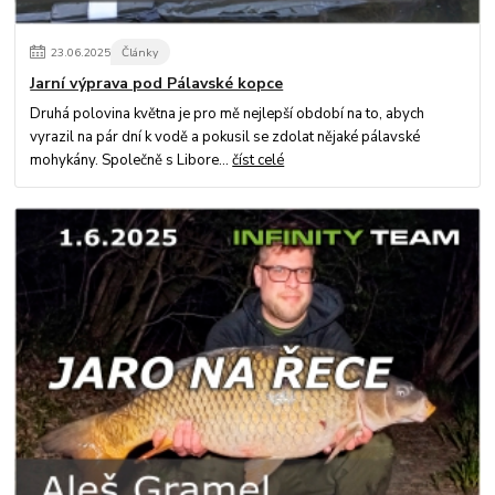
23
.
06
.
2025
Články
Jarní výprava pod Pálavské kopce
Druhá polovina května je pro mě nejlepší období na to, abych
vyrazil na pár dní k vodě a pokusil se zdolat nějaké pálavské
mohykány. Společně s Libore...
číst celé