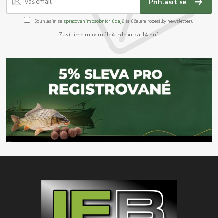
Přihlásit se
Souhlasím se
zpracováním osobních údajů
za účelem rozesílky newsletteru.
Zasíláme maximálně jednou za 14 dní.