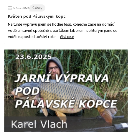
07
.
12
.
2025
Články
Květen pod Pálavskými kopci
Na tuhle výpravu jsem se hodně těšil, konečně zase na domácí
vodě a hlavně společně s parťákem Liborem, se kterým jsme se
viděli naposled loňský rok n...
číst celé