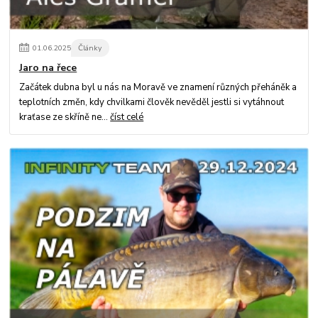
01
.
06
.
2025
Články
Jaro na řece
Začátek dubna byl u nás na Moravě ve znamení různých přeháněk a
teplotních změn, kdy chvilkami člověk nevěděl jestli si vytáhnout
kraťase ze skříně ne...
číst celé