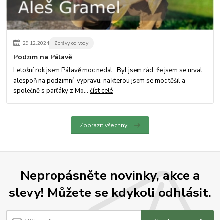
29
.
12
.
2024
Zprávy od vody
Podzim na Pálavě
Letošní rok jsem Pálavě moc nedal. Byl jsem rád, že jsem se urval
alespoň na podzimní výpravu, na kterou jsem se moc těšil a
společně s parťáky z Mo...
číst celé
Zobrazit všechny
Nepropásněte novinky, akce a
slevy! Můžete se kdykoli odhlásit.