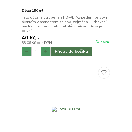
Dóza 150 ml
Tato dóza je vyrobena z HD-PE. Vzhledem ke svým
těsnícím vlastnostem se hodí zejména k uchování
nástrah v dipech, nebo tekutých přísad. Dóza je
pevná ...
40 Kč
/
ks
Skladem
33,06 Kč
bez DPH
Přidat do košíku