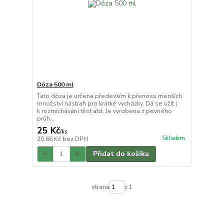
Dóza 500 ml
Tato dóza je určena především k přenosu menších
množství nástrah pro krátké vycházky. Dá se užít i
k rozmíchávání těst atd. Je vyrobena z pevného
průh...
25 Kč
/
ks
Skladem
20,66 Kč
bez DPH
Přidat do košíku
strana
z 1