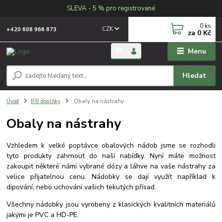
SLEVA - 5 % pro registrované
0
ks
CZK
+420 608 966 873
za
0 Kč
Menu
Hledat
Úvod
IFB doplňky
Obaly na nástrahy
Obaly na nástrahy
Vzhledem k velké poptávce obalových nádob jsme se rozhodli
tyto produkty zahrnout do naší nabídky. Nyní máte možnost
zakoupit některé námi vybrané dózy a láhve na vaše nástrahy za
velice přijatelnou cenu. Nádobky se dají využít například k
dipování, nebo uchování vašich tekutých přísad.
Všechny nádobky jsou vyrobeny z klasických kvalitních materiálů
jakými je PVC a HD-PE.