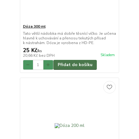
Dóza 300 ml
Tato větší nádobka má dobře těsnící víčko. Je určena
hlavně k uchovávání a přenosu tekutých přísad
k nástrahám. Dóza je vyrobena z HD-PE.
25 Kč
/
ks
Skladem
20,66 Kč
bez DPH
Přidat do košíku