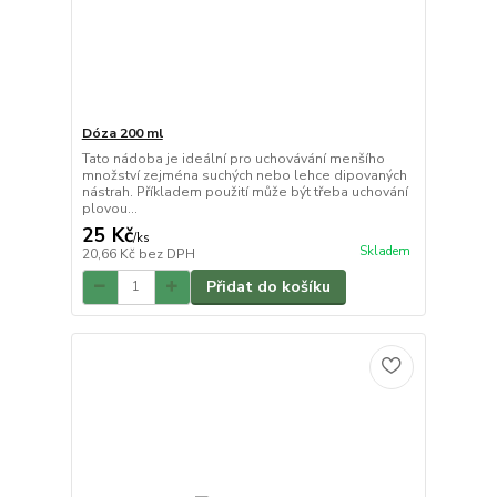
Dóza 200 ml
Tato nádoba je ideální pro uchovávání menšího
množství zejména suchých nebo lehce dipovaných
nástrah. Příkladem použití může být třeba uchování
plovou...
25 Kč
/
ks
Skladem
20,66 Kč
bez DPH
Přidat do košíku