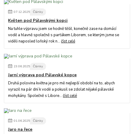
07
.
12
.
2025
Články
Květen pod Pálavskými kopci
Na tuhle výpravu jsem se hodně těšil, konečně zase na domácí
vodě a hlavně společně s parťákem Liborem, se kterým jsme se
viděli naposled loňský rok n...
číst celé
23
.
06
.
2025
Články
Jarní výprava pod Pálavské kopce
Druhá polovina května je pro mě nejlepší období na to, abych
vyrazil na pár dní k vodě a pokusil se zdolat nějaké pálavské
mohykány. Společně s Libore...
číst celé
01
.
06
.
2025
Články
Jaro na řece