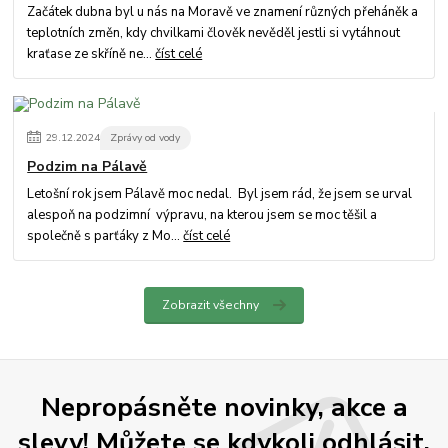
Začátek dubna byl u nás na Moravě ve znamení různých přeháněk a
teplotních změn, kdy chvilkami člověk nevěděl jestli si vytáhnout
kraťase ze skříně ne...
číst celé
29
.
12
.
2024
Zprávy od vody
Podzim na Pálavě
Letošní rok jsem Pálavě moc nedal. Byl jsem rád, že jsem se urval
alespoň na podzimní výpravu, na kterou jsem se moc těšil a
společně s parťáky z Mo...
číst celé
Zobrazit všechny
Nepropásněte novinky, akce a
slevy! Můžete se kdykoli odhlásit.