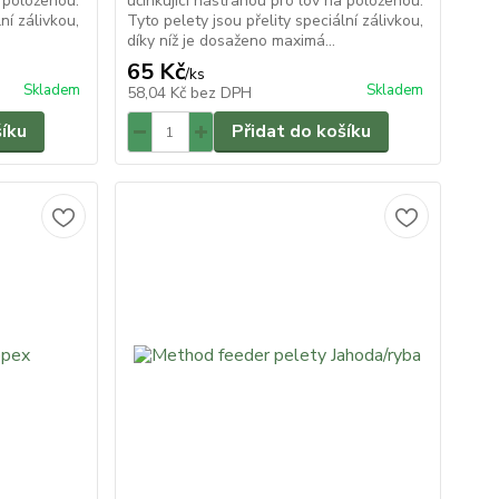
a položenou.
účinkující nástrahou pro lov na položenou.
ní zálivkou,
Tyto pelety jsou přelity speciální zálivkou,
díky níž je dosaženo maximá...
65 Kč
/
ks
Skladem
Skladem
58,04 Kč
bez DPH
šíku
Přidat do košíku