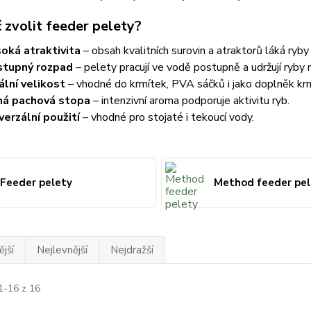
 zvolit feeder pelety?
oká atraktivita
– obsah kvalitních surovin a atraktorů láká ryby 
stupný rozpad
– pelety pracují ve vodě postupně a udržují ryb
ální velikost
– vhodné do krmítek, PVA sáčků i jako doplněk kr
ná pachová stopa
– intenzivní aroma podporuje aktivitu ryb.
verzální použití
– vhodné pro stojaté i tekoucí vody.
Feeder pelety
Method feeder pel
jší
Nejlevnější
Nejdražší
1-16 z 16