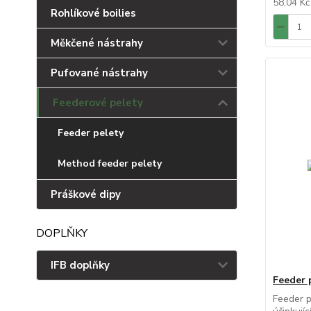
58,04 K
Rohlíkové boilies
Měkčené nástrahy
Pufované nástrahy
Feederové pelety
Feeder pelety
Method feeder pelety
Práškové dipy
DOPLŇKY
IFB doplňky
Feeder 
Feeder p