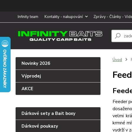
Infinity team
Kontakty - nakupování
Zprávy - Články - Vid
Úvod
F
Novinky 2026
Feed
Výprodej
AKCE
Feede
Feeder pe
dosaženo 
Dárkové sety a Bait boxy
velmi kr
krmné mís
Dárkové poukazy
vydrží v 