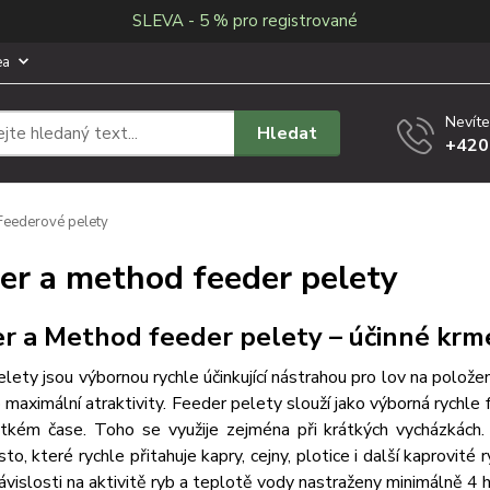
SLEVA - 5 % pro registrované
ea
Nevíte
Hledat
+420
eederové pelety
er a method feeder pelety
r a Method feeder pelety – účinné krm
lety jsou výbornou rychle účinkující nástrahou pro lov na položeno
maximální atraktivity.
Feeder pelety slouží jako výborná rychle 
átkém čase. Toho se využije zejména při krátkých vycházkách.
to, které rychle přitahuje kapry, cejny, plotice i další kaprovité 
závislosti na aktivitě ryb a teplotě vody nastraženy minimálně 4 h