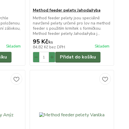
Method feeder pelety Jahoda/ryba
ychle
Method feeder pelety jsou speciálně
a položenou.
navržené pelety určené pro lov na method
ní zálivkou,
feeder s použitím krmítek s formičkou.
Method feeder pelety Jahoda/ryba j...
95 Kč
/
ks
Skladem
Skladem
84,82 Kč
bez DPH
šíku
Přidat do košíku