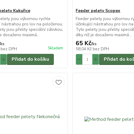
pelety Kukuřice
Feeder pelety Scopex
elety jsou výbornou rychle
Feeder pelety jsou výbornou r
cí nástrahou pro lov na položenou.
účinkující nástrahou pro lov n
ty jsou přelity speciální zálivkou,
Tyto pelety jsou přelity speciál
 je dosaženo maximá...
díky níž je dosaženo maximá...
65 Kč
/
ks
/
ks
Skladem
č
bez DPH
58,04 Kč
bez DPH
Přidat do košíku
Přidat do ko