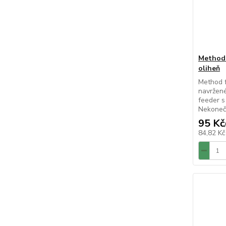
Method 
oliheň
Method f
navržené
feeder s
Nekonečná
95 Kč
84,82 K