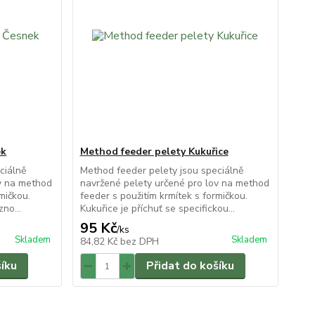
ek
Method feeder pelety Kukuřice
ciálně
Method feeder pelety jsou speciálně
ov na method
navržené pelety určené pro lov na method
mičkou.
feeder s použitím krmítek s formičkou.
no...
Kukuřice je příchuť se specifickou...
95 Kč
/
ks
Skladem
Skladem
84,82 Kč
bez DPH
šíku
Přidat do košíku