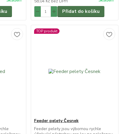
Skladem
Skladem
58,04 Kč
bez DPH
šíku
Přidat do košíku
TOP produkt
Feeder pelety Česnek
ychle
Feeder pelety jsou výbornou rychle