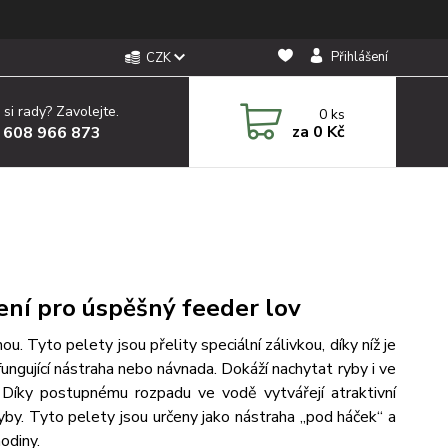
Přihlášení
CZK
 si rady? Zavolejte.
0
ks
za
0 Kč
 608 966 873
ení pro úspěšný feeder lov
u. Tyto pelety jsou přelity speciální zálivkou, díky níž je
fungující nástraha nebo návnada. Dokáží nachytat ryby i ve
Díky postupnému rozpadu ve vodě vytvářejí atraktivní
ryby.
Tyto pelety jsou určeny jako nástraha „pod háček“ a
odiny.