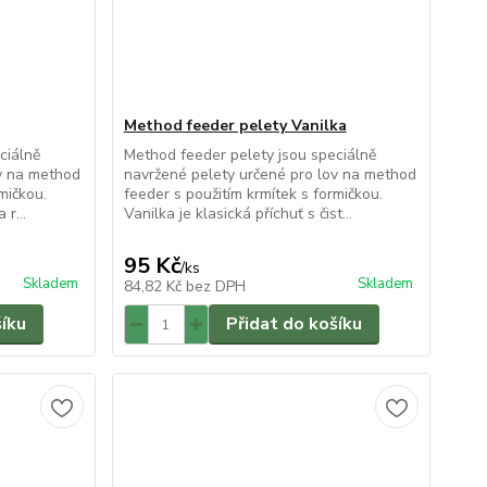
Method feeder pelety Vanilka
ciálně
Method feeder pelety jsou speciálně
ov na method
navržené pelety určené pro lov na method
mičkou.
feeder s použitím krmítek s formičkou.
 r...
Vanilka je klasická příchuť s čist...
95 Kč
/
ks
Skladem
Skladem
84,82 Kč
bez DPH
šíku
Přidat do košíku