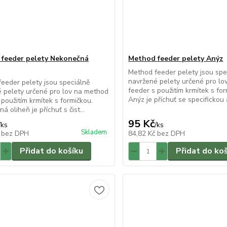
feeder pelety Nekonečná
Method feeder pelety Anýz
Method feeder pelety jsou spe
navržené pelety určené pro l
eeder pelety jsou speciálně
feeder s použitím krmítek s for
 pelety určené pro lov na method
Anýz je příchuť se specifickou a
 použitím krmítek s formičkou.
 oliheň je příchuť s čist...
95 Kč
/
ks
/
ks
Skladem
č
bez DPH
84,82 Kč
bez DPH
Přidat do košíku
Přidat do ko