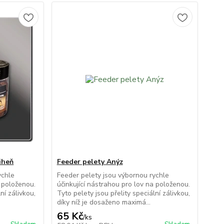
iheň
Feeder pelety Anýz
ychle
Feeder pelety jsou výbornou rychle
a položenou.
účinkující nástrahou pro lov na položenou.
ní zálivkou,
Tyto pelety jsou přelity speciální zálivkou,
díky níž je dosaženo maximá...
65 Kč
/
ks