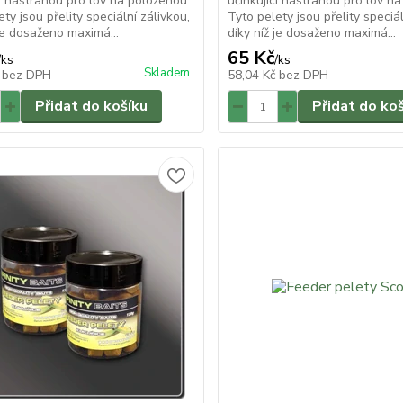
cí nástrahou pro lov na položenou.
účinkující nástrahou pro lov n
ty jsou přelity speciální zálivkou,
Tyto pelety jsou přelity speciál
 je dosaženo maximá...
díky níž je dosaženo maximá...
65 Kč
/
ks
/
ks
Skladem
č
bez DPH
58,04 Kč
bez DPH
Přidat do košíku
Přidat do ko