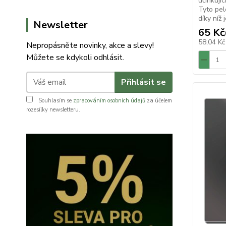
účinkují
Tyto pele
díky níž
Newsletter
65 Kč
58,04 K
Nepropásněte novinky, akce a slevy!
Můžete se kdykoli odhlásit.
Přihlásit se
Souhlasím se
zpracováním osobních údajů
za účelem
rozesílky newsletteru.