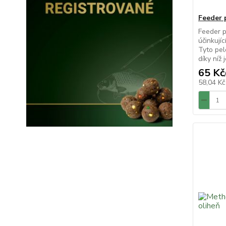
Feeder 
Feeder p
účinkují
Tyto pele
díky níž
65 Kč
58,04 K