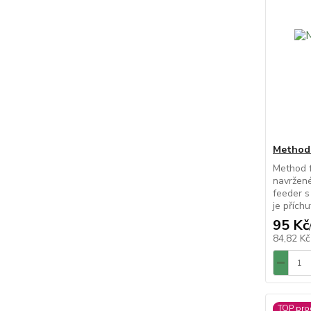
Method 
Method f
navržené
feeder s
je příchu
95 Kč
84,82 K
TOP pro