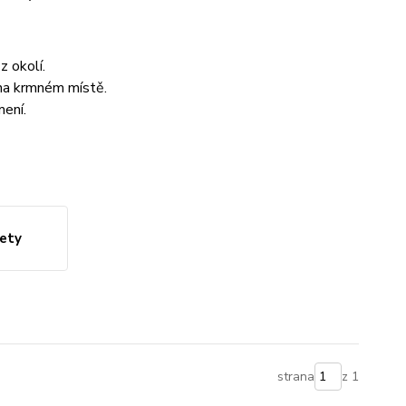
z okolí.
y na krmném místě.
mení.
ety
strana
z 1