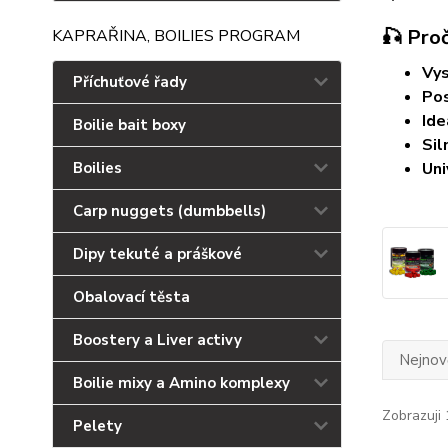
🎣 Proč
KAPRAŘINA, BOILIES PROGRAM
Vys
Příchuťové řady
Po
Ide
Boilie bait boxy
Sil
Boilies
Uni
Carp nuggets (dumbbells)
Dipy tekuté a práškové
Obalovací těsta
Boostery a Liver activy
Nejnově
Boilie mixy a Amino komplexy
Zobrazuji 
Pelety