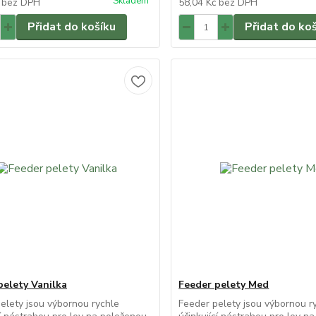
Skladem
č
bez DPH
58,04 Kč
bez DPH
Přidat do košíku
Přidat do ko
pelety Vanilka
Feeder pelety Med
elety jsou výbornou rychle
Feeder pelety jsou výbornou r