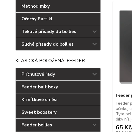
Method mixy
Ořechy Partikl
Tekuté přísady do boilies
Suché přísady do boilies
KLASICKÁ POLOŽENÁ, FEEDER
Příchuťové řady
Feeder bait boxy
Feeder 
Krmítkové směsi
Feeder p
účinkují
Sweet boostery
Tyto pele
díky níž
Feeder boilies
65 Kč