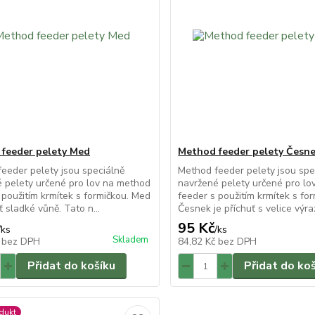
feeder pelety Med
Method feeder pelety Česn
eeder pelety jsou speciálně
Method feeder pelety jsou spe
 pelety určené pro lov na method
navržené pelety určené pro l
 použitím krmítek s formičkou. Med
feeder s použitím krmítek s for
ť sladké vůně. Tato n...
Česnek je příchuť s velice výraz
95 Kč
/
ks
/
ks
Skladem
č
bez DPH
84,82 Kč
bez DPH
Přidat do košíku
Přidat do ko
dukt