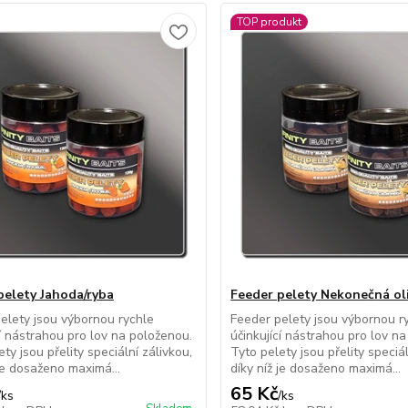
TOP produkt
pelety Jahoda/ryba
Feeder pelety Nekonečná ol
elety jsou výbornou rychle
Feeder pelety jsou výbornou r
cí nástrahou pro lov na položenou.
účinkující nástrahou pro lov n
ty jsou přelity speciální zálivkou,
Tyto pelety jsou přelity speciál
 je dosaženo maximá...
díky níž je dosaženo maximá...
65 Kč
/
ks
/
ks