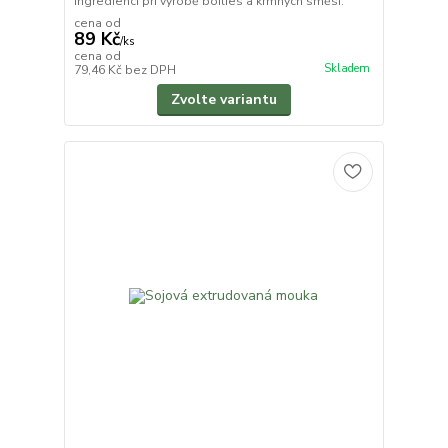
ingrediencí při výrobě boilies a krmných směsí.
cena od
89 Kč
/
ks
cena od
Skladem
79,46 Kč
bez DPH
Zvolte variantu