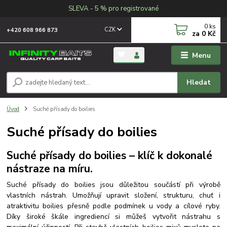
SLEVA - 5 % pro registrované
0
ks
CZK
+420 608 966 873
za
0 Kč
Menu
Hledat
Úvod
Suché přísady do boilies
Suché přísady do boilies
Suché přísady do boilies – klíč k dokonalé
nástraze na míru.
Suché přísady do boilies jsou důležitou součástí při výrobě
vlastních nástrah. Umožňují upravit složení, strukturu, chuť i
atraktivitu boilies přesně podle podmínek u vody a cílové ryby.
Díky široké škále ingrediencí si můžeš vytvořit nástrahu s