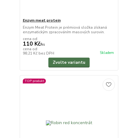
Enzym meat protein
Enzym Meat Protein je prémiová složka získaná
enzymatickým zpracováním masových surovin.
cena od
110 Kč
/
ks
cena od
Skladem
98,21 Kč
bez DPH
Zvolte variantu
TOP produkt