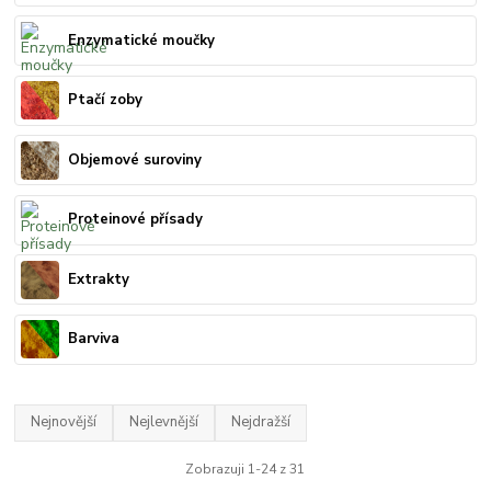
Enzymatické moučky
Ptačí zoby
Objemové suroviny
Proteinové přísady
Extrakty
Barviva
Nejnovější
Nejlevnější
Nejdražší
Zobrazuji 1-24 z 31