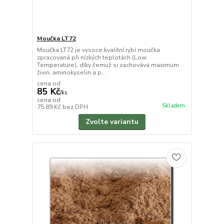
Moučka LT72
Moučka LT72 je vysoce kvalitní rybí moučka
zpracovaná při nízkých teplotách (Low
Temperature), díky čemuž si zachovává maximum
živin, aminokyselin a p...
cena od
85 Kč
/
ks
cena od
Skladem
75,89 Kč
bez DPH
Zvolte variantu