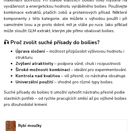
maximální účinností.
Při stavbě vlastních boilies mixů myslete na
vyváženost a energetickou hodnotu vyráběného boilies. Používejte
kombinace extraktů, ptačích zobů a proteinových přísad. Některé
komponenty z této kategorie, ale můžete s výhodou použít i při
samotném lovu a je proto dobré, mít je stále po ruce. Jako příklad
může sloužit GLM extrakt, kterým jde přímo obalovat boilies.
🎣 Proč zvolit suché přísady do boilies?
Úprava složení
– možnost přizpůsobit výživovou hodnotu i
strukturu.
Zvýšení atraktivity
– podpora vůně, chuti i rozpustnosti.
Široké možnosti kombinací
– ideální pro experimentování.
Kontrola nad kvalitou
– víš přesně, co nástraha obsahuje.
Univerzální použití
– vhodné pro různé typy boilies.
Suché přísady do boilies ti umožní vytvořit nástrahu přesně podle
vlastních potřeb – od rychle pracujících směsí až po výživné boilies
pro dlouhodobé krmení.
Rybí moučky