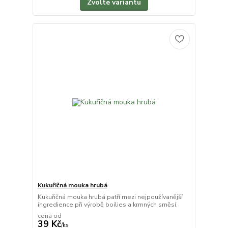
Zvolte variantu
Kukuřičná mouka hrubá
Kukuřičná mouka hrubá patří mezi nejpoužívanější
ingredience při výrobě boilies a krmných směsí.
cena od
39 Kč
/
ks