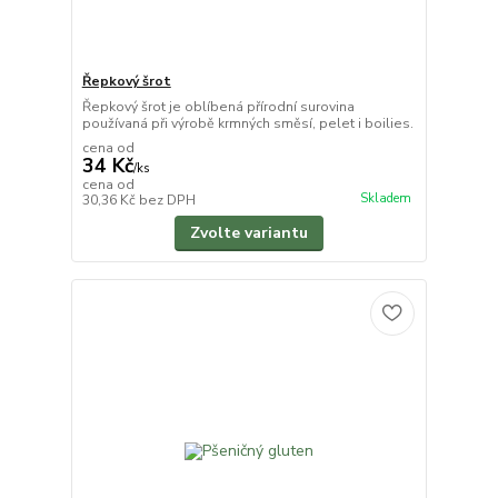
Řepkový šrot
Řepkový šrot je oblíbená přírodní surovina
používaná při výrobě krmných směsí, pelet i boilies.
cena od
34 Kč
/
ks
cena od
Skladem
30,36 Kč
bez DPH
Zvolte variantu