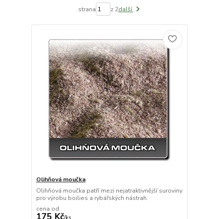
strana
z 2
další
Olihňová moučka
Olihňová moučka patří mezi nejatraktivnější suroviny
pro výrobu boilies a rybářských nástrah.
cena od
175 Kč
/
ks