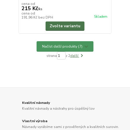
cena od
215 Kč
/
ks
cena od
Skladem
191,96 Kč
bez DPH
Zvolte variantu
Načíst další produkty (7)
strana
z 2
další
Kvalitní návnady
Kvalitní návnady a nástrahy pro úspěšný lov
Vlastní výroba
Návnady vyrábíme sami z prověřených a kvalitních surovin.