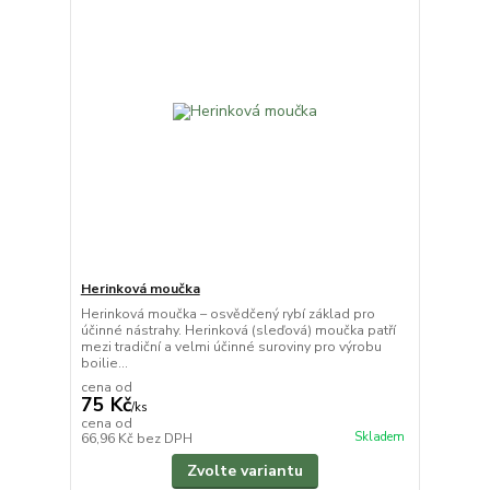
Herinková moučka
Herinková moučka – osvědčený rybí základ pro
účinné nástrahy. Herinková (sleďová) moučka patří
mezi tradiční a velmi účinné suroviny pro výrobu
boilie...
cena od
75 Kč
/
ks
cena od
Skladem
66,96 Kč
bez DPH
Zvolte variantu