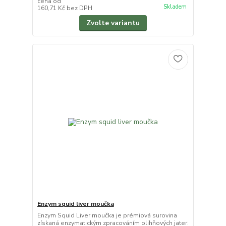
cena od
Skladem
160,71 Kč
bez DPH
Zvolte variantu
Enzym squid liver moučka
Enzym Squid Liver moučka je prémiová surovina
získaná enzymatickým zpracováním olihňových jater.