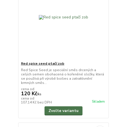
Red spice seed ptačí zob
Red Spice Seed je speciální směs drcených a
celých semen obohacená o kořeněné složky, která
se používá při výrobě boilies a zatraktivnění
krmných směs...
cena od
120 Kč
/
ks
cena od
Skladem
107,14 Kč
bez DPH
Zvolte variantu