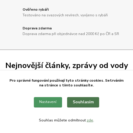
Ověřeno rybáři
Testováno na svazových revírech, vyvíjeno s rybáři
Doprava zdarma
Doprava zdarma při objednávce nad 2000 Kč po ČR a SR
Nejnovější články, zprávy od vody
Pro správné fungování používají tyto stránky cookies. Setrváním
na stránce s tímto souhlasíte.
07
.
12
.
2025
Články
Květen pod Pálavskými kopci
Souhlasím
Nastavení
Na tuhle výpravu jsem se hodně těšil, konečně zase na domácí
vodě a hlavně společně s parťákem Liborem, se kterým jsme se
viděli naposled loňský rok n...
číst celé
Souhlas můžete odmítnout
zde
.