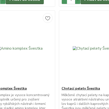
omplex Švestka
Chytací pelety Švestka
omplex je vysoce koncentrovaný
Měkčené chytací pelety na kap
oplněk určený pro zvýšení
vysoce atraktivní nástrahou u
ity rybářských nástrah i krmení.
lov kaprů i dalších kaprovitých 
je sladký amino komplex, kter...
Švestka jsou měkčené pelety s 