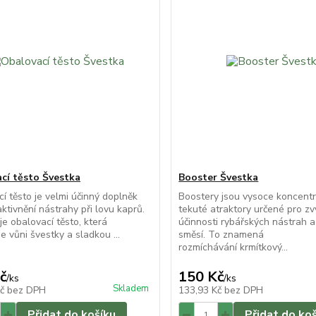
cí těsto Švestka
Booster Švestka
í těsto je velmi účinný doplněk
Boostery jsou vysoce koncent
aktivnění nástrahy při lovu kaprů.
tekuté atraktory určené pro zv
je obalovací těsto, která
účinnosti rybářských nástrah 
e vůni švestky a sladkou ...
směsí. To znamená
rozmíchávání krmítkový...
č
150 Kč
/
ks
/
ks
Skladem
Kč
bez DPH
133,93 Kč
bez DPH
Přidat do košíku
Přidat do ko