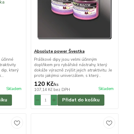
Absolute power Švestka
 účinné
Práškové dipy jsou velmi účinným
raktivity
doplňkem pro rybářské nástrahy, který
dip, který
dokáže výrazně zvýšit jejich atraktivitu. Je
...
proto jakýmsi univerzálem, s který...
120 Kč
/
ks
Skladem
Skladem
107,14 Kč
bez DPH
šíku
Přidat do košíku