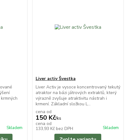
Liver activ Švestka
rované
Liver Activ je vysoce koncentrovaný tekutý
ýšení
atraktor na bázi játrových extraktů, který
a krmných
výrazně zvyšuje atraktivitu nástrah i
krmení. Základní složkou L...
cena od
150 Kč
/
ks
cena od
Skladem
Skladem
133,93 Kč
bez DPH
šíku
Zvolte variantu