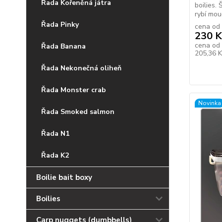
Řada Kořeněná játra
boilies.
rybí mouč
Řada Pinky
cena od
230 K
cena od
Řada Banana
205,36 
Řada Nekonečná oliheň
Řada Monster crab
Novinka
Řada Smoked salmon
Řada N1
Řada K2
Boilie bait boxy
Boilies
Carp nuggets (dumbbells)