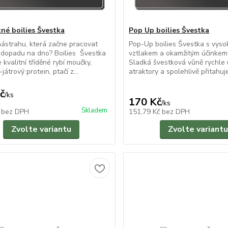
né boilies Švestka
Pop Up boilies Švestka
ástrahu, která začne pracovat
Pop-Up boilies Švestka s vys
 dopadu na dno? Boilies Švestka
vztlakem a okamžitým účinkem
 kvalitní tříděné rybí moučky,
Sladká švestková vůně rychle 
játrový protein, ptačí z...
atraktory a spolehlivě přitahuje 
č
/
ks
170 Kč
/
ks
Skladem
č
bez DPH
151,79 Kč
bez DPH
Zvolte variantu
Zvolte variantu