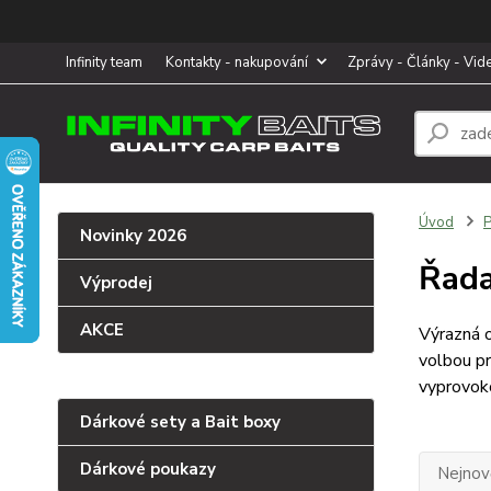
Infinity team
Kontakty - nakupování
Zprávy - Články - Vid
Úvod
P
Novinky 2026
Řada
Výprodej
AKCE
Výrazná o
volbou pr
vyprovok
Dárkové sety a Bait boxy
Dárkové poukazy
Nejnově