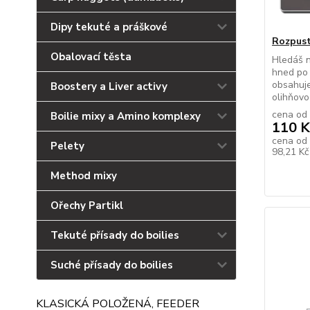
Dipy tekuté a práškové
Rozpust
Obalovací těsta
Hledáš n
hned po
obsahuje
Boostery a Liver activy
olihňovo-
cena od
Boilie mixy a Amino komplexy
110 K
cena od
Pelety
98,21 K
Method mixy
Ořechy Partikl
Tekuté přísady do boilies
Suché přísady do boilies
KLASICKÁ POLOŽENÁ, FEEDER