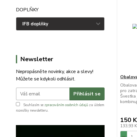
DOPLŇKY
IFB doplňky
Newsletter
Nepropásněte novinky, akce a slevy!
Obalova
Můžete se kdykoli odhlásit.
Obalovac
pro zatr
Přihlásit se
Švestka 
kombinuj
Souhlasím se
zpracováním osobních údajů
za účelem
rozesílky newsletteru.
150 K
133,93 