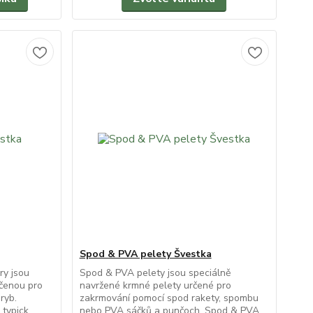
Spod & PVA pelety Švestka
ry jsou
Spod & PVA pelety jsou speciálně
rčenou pro
navržené krmné pelety určené pro
ryb.
zakrmování pomocí spod rakety, spombu
typick...
nebo PVA sáčků a punčoch. Spod & PVA