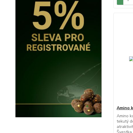
Amino k
Amino k
tekutý d
atraktiv
Švestka 