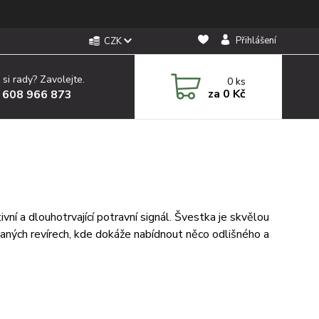
Přihlášení
CZK
 si rady? Zavolejte.
0
ks
za
0 Kč
 608 966 873
ní a dlouhotrvající potravní signál. Švestka je skvělou
vaných revírech, kde dokáže nabídnout něco odlišného a