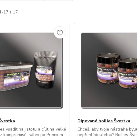
1-17 z 17
 Švestka
Dipované boilies Švestka
š vsadit na jistotu a cílit na velké
Chceš, aby tvoje nástraha byl
z kompromisů, sáhni po Premium
nepřehlédnutelná? Boilies Šve