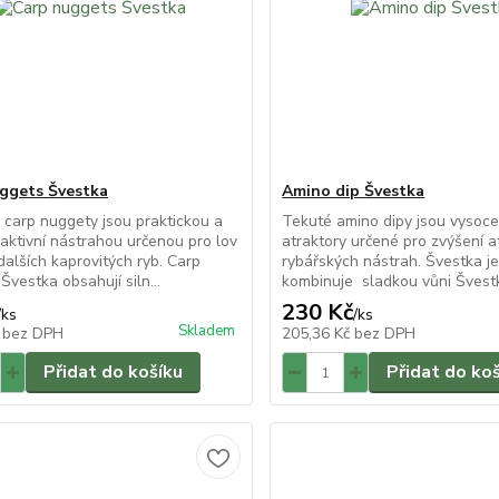
ggets Švestka
Amino dip Švestka
 carp nuggety jsou praktickou a
Tekuté amino dipy jsou vysoce
raktivní nástrahou určenou pro lov
atraktory určené pro zvýšení at
dalších kaprovitých ryb. Carp
rybářských nástrah. Švestka je 
Švestka obsahují siln...
kombinuje sladkou vůni Švestk
230 Kč
/
ks
/
ks
Skladem
č
bez DPH
205,36 Kč
bez DPH
Přidat do košíku
Přidat do ko