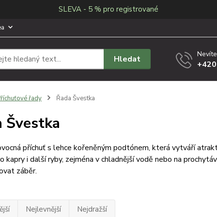
SLEVA - 5 % pro registrované
ea
Nevíte
Hledat
+420
říchuťové řady
Řada Švestka
 Švestka
vocná příchuť s lehce kořeněným podtónem, která vytváří atraktiv
o kapry i další ryby, zejména v chladnější vodě nebo na prochytá
ovat záběr.
jší
Nejlevnější
Nejdražší