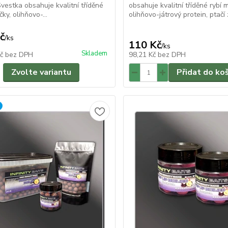
 Švestka obsahuje kvalitní tříděné
obsahuje kvalitní tříděné rybí 
ky, olihňovo-...
olihňovo-játrový protein, ptačí 
č
/
ks
110 Kč
/
ks
Skladem
Kč
bez DPH
98,21 Kč
bez DPH
Zvolte variantu
Přidat do ko