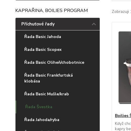
KAPRAŘINA, BOILIES PROGRAM
Zobrazuji 
Příchuťové řady
Řada Basic Jahoda
Řada Basic Scopex
Řada Basic Oliheň/chobotnice
Řada Basic Frankfurtská
klobása
Řada Basic Mušle/krab
Řada Švestka
Boilies
Řada Jahoda/ryba
Když chce
kapry be