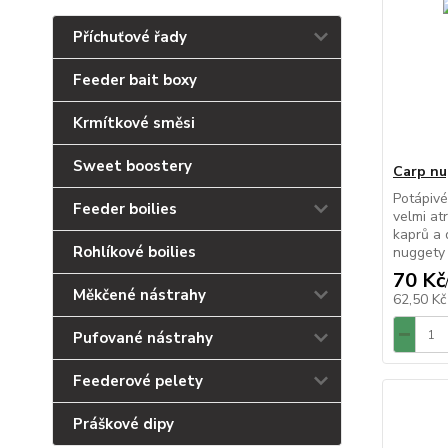
Příchuťové řady
Feeder bait boxy
Krmítkové směsi
Sweet boostery
Carp nu
Potápivé
Feeder boilies
velmi at
kaprů a 
Rohlíkové boilies
nuggety 
70 Kč
Měkčené nástrahy
62,50 K
Pufované nástrahy
Feederové pelety
Práškové dipy