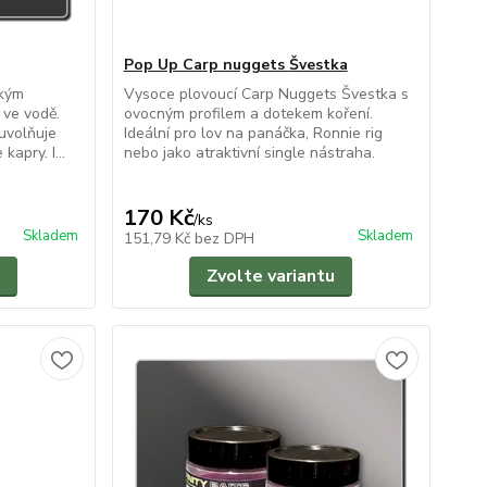
Pop Up Carp nuggets Švestka
okým
Vysoce plovoucí Carp Nuggets Švestka s
 ve vodě.
ovocným profilem a dotekem koření.
uvolňuje
Ideální pro lov na panáčka, Ronnie rig
kapry. I...
nebo jako atraktivní single nástraha.
170 Kč
/
ks
Skladem
Skladem
151,79 Kč
bez DPH
Zvolte variantu