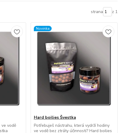
strana
z 1
Novinka
Hard boilies Švestka
a ve vodě
Potřebuješ nástrahu, která vydrží hodiny
stka
ve vodě bez ztráty účinnosti? Hard boilies