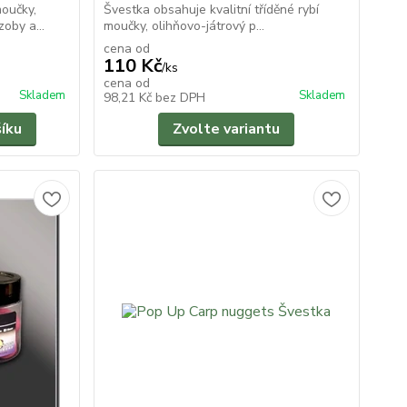
moučky,
Švestka obsahuje kvalitní tříděné rybí
zoby a...
moučky, olihňovo-játrový p...
cena od
110 Kč
/
ks
cena od
Skladem
Skladem
98,21 Kč
bez DPH
šíku
Zvolte variantu