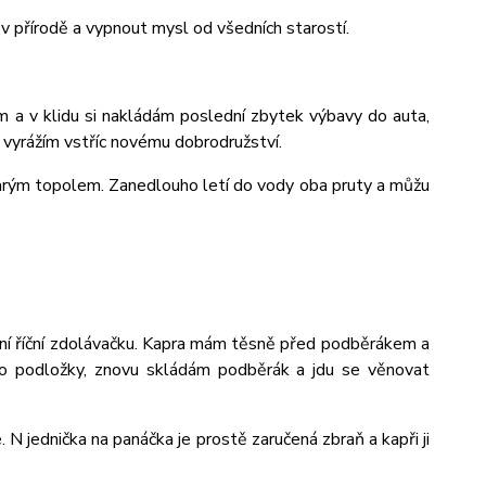
t v přírodě a vypnout mysl od všedních starostí.
ám a v klidu si nakládám poslední zbytek výbavy do auta,
a vyrážím vstříc novému dobrodružství.
tarým topolem. Zanedlouho letí do vody oba pruty a můžu
rvní říční zdolávačku. Kapra mám těsně před podběrákem a
 do podložky, znovu skládám podběrák a jdu se věnovat
 N jednička na panáčka je prostě zaručená zbraň a kapři ji