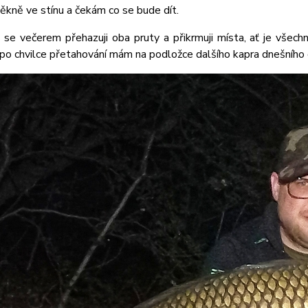
ěkně ve stínu a čekám co se bude dít.
m se večerem přehazuji oba pruty a přikrmuji místa, ať je vše
 po chvilce přetahování mám na podložce dalšího kapra dnešního