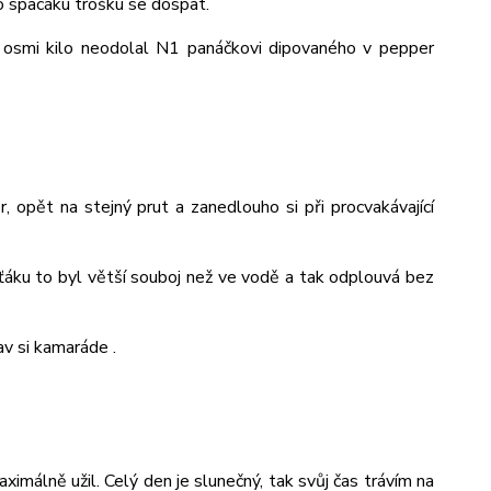
o spacáku trošku se dospat.
m osmi kilo neodolal N1 panáčkovi dipovaného v pepper
 opět na stejný prut a zanedlouho si při procvakávající
oťáku to byl větší souboj než ve vodě a tak odplouvá bez
lav si kamaráde .
maximálně užil. Celý den je slunečný, tak svůj čas trávím na