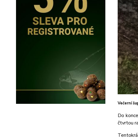
Večerní šu
Do konce 
čtvrtou r
Tentokrá