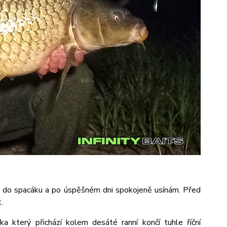
vám do spacáku a po úspěšném dni spokojeně usínám. Před
.
 který přichází kolem desáté ranní končí tuhle říční