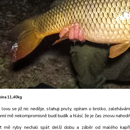
pina 11,40kg
lovu se již nic neděje, stahuji pruty, opíram o brolko, zalehá
anní mě nekompromisně budí budík a hlásí, že je čas znovu nahodit
t mě ryby nechali spát delší dobu a záběr od malého kapříka