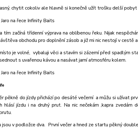
jasný, chytit cokoliv ale hlavně si konečně užít trošku delší poby
a tím začíná třídenní výprava na oblíbenou řeku. Nijak nespěch
návštěva obchodu pro doplnění zásob a již mi nic nestojí v cestě 
ísto je volné, vybaluji věci a stavím si zázemí před spadlým s
u sednout s uvařenou kávou a nasávat jarní atmosféru kolem.
ife
ěr pěkně do jízdy přichází po desáté večerní a můžu si užívat p
ch hlásí jízdu i na druhý prut. Na nic nečekám ,kapra zvedám
prutu.
u jsou v podložce dva. První večer a hned ze startu pěkný double.