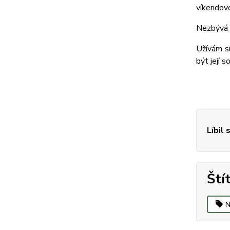
víkendov
Nezbývá n
Užívám si
být její s
Líbil 
Ští
N