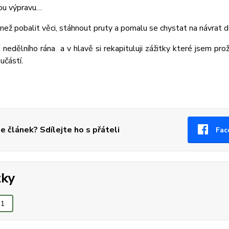
ou výpravu…
ež pobalit věci, stáhnout pruty a pomalu se chystat na návrat d
 nedělního rána a v hlavě si rekapituluji zážitky které jsem proži
oučástí.
se článek? Sdílejte ho s přáteli
Fac
tky
1