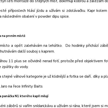
tyři letí montáže do stejných míst, dokrmuji kobrou a zalézám d
sté příposlech hlásí jízdu a užívám si zdolávačku. Kapr kole
a následném obalení v powder dipu spice.
a na prvním místě
 místo a opět zalehávám na lehátko. Do hodinky přichází záběr,
hutnávám další souboj s kaprem.
áhou 11 plus se očividně nerad fotí, protože před objektivem f
e zpátky do vody.
 stejné váhové kategorie je už klidnější a fotka se daří.. díky a p
a panáčka N1 kterého kapři milují
sérii záběrů si vařím snídani,kávu a užívám si rána, které jsem si 