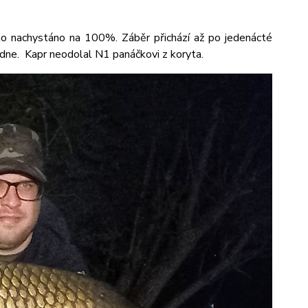
chno nachystáno na 100%. Záběr přichází až po jedenácté
 dne. Kapr neodolal N1 panáčkovi z koryta.