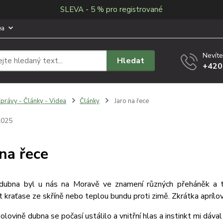
SLEVA - 5 % pro registrované
ea
Nevíte
Hledat
+420
právy - Články - Videa
Články
Jaro na řece
2025
 na řece
dubna byl u nás na Moravě ve znamení různých přeháněk a tep
 kraťase ze skříně nebo teplou bundu proti zimě. Zkrátka aprílo
olovině dubna se počasí ustálilo a vnitřní hlas a instinkt mi dával