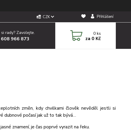
Přihlášení
CZK
 si rady? Zavolejte.
0
ks
za
0 Kč
 608 966 873
lotních změn, kdy chvilkami člověk nevěděl jestli si
vé dubnové počasí jak už to tak bývá…
 jasné znamení, je čas poprvé vyrazit na řeku.