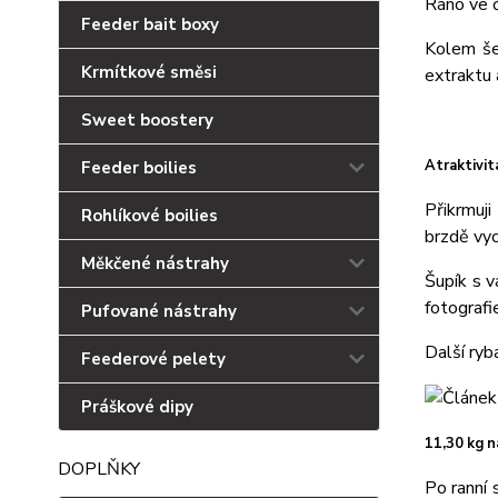
Ráno ve č
Feeder bait boxy
Kolem še
Krmítkové směsi
extraktu 
Sweet boostery
Atraktivit
Feeder boilies
Přikrmuji
Rohlíkové boilies
brzdě vyc
Měkčené nástrahy
Šupík s v
fotografi
Pufované nástrahy
Další ryba
Feederové pelety
Práškové dipy
11,30 kg n
DOPLŇKY
Po ranní 