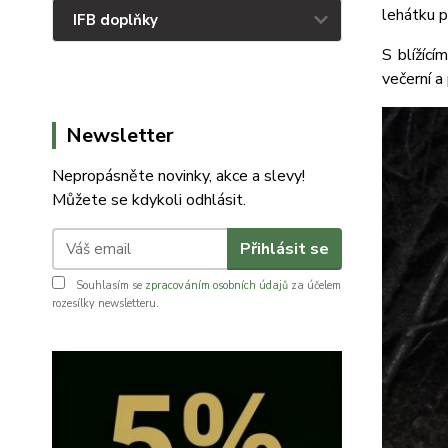
lehátku p
IFB doplňky
S blížící
večerní a
Newsletter
Nepropásněte novinky, akce a slevy!
Můžete se kdykoli odhlásit.
Přihlásit se
Souhlasím se
zpracováním osobních údajů
za účelem
rozesílky newsletteru.