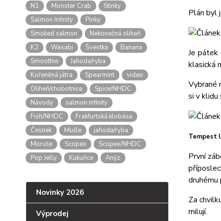
N1
Monster Crab
Stinky
Plán byl 
Salmon Infinity
Pinky
Smoked salmon
Nekonečná oliheň
K2
Wasabi
Švestka
Banana
Je pátek 
Smoothie
Jahoda/ryba
klasická 
Kořeněná játra
Spearmint
video
Vybrané m
Oliheň/chobotnice
Spice/NHDC
si v klid
Návody
salmon infinity
Fish/NHDC
Frakfurtská klobása
Česnek
Mušle
jahoda/ryba
Tempest l
Moruše
Scopex
Scopex/NHDC
První záb
Pop Jelly
Kukuřice
Anýz
příposle
druhému 
Novinky 2026
Za chvilk
milují.
Výprodej