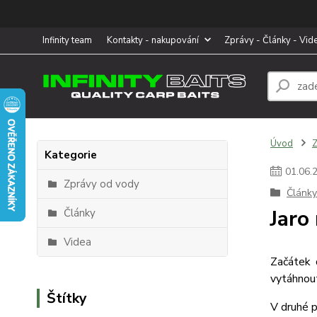
Infinity team
Kontakty - nakupování
Zprávy - Články - Vid
Úvod
Z
Kategorie
01
.
06
.
Zprávy od vody
Články
Jaro
Články
Videa
Začátek 
vytáhnout
Štítky
V druhé p