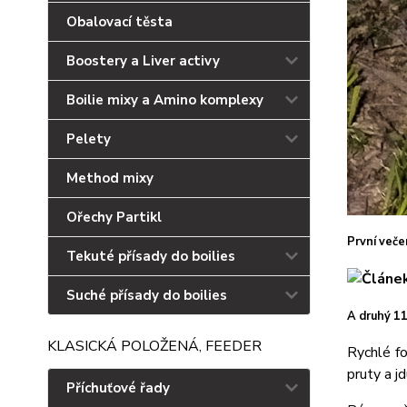
Obalovací těsta
Boostery a Liver activy
Boilie mixy a Amino komplexy
Pelety
Method mixy
Ořechy Partikl
První veče
Tekuté přísady do boilies
Suché přísady do boilies
A druhý 11
KLASICKÁ POLOŽENÁ, FEEDER
Rychlé fo
pruty a jd
Příchuťové řady