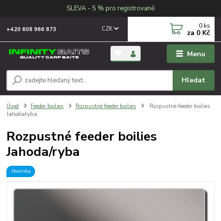
SLEVA - 5 % pro registrované
0
ks
CZK
+420 608 966 873
za
0 Kč
Menu
Hledat
Úvod
Feeder boilies
Rozpustné feeder boilies
Rozpustné feeder boilies
Jahoda/ryba
Rozpustné feeder boilies
Jahoda/ryba
Novinka