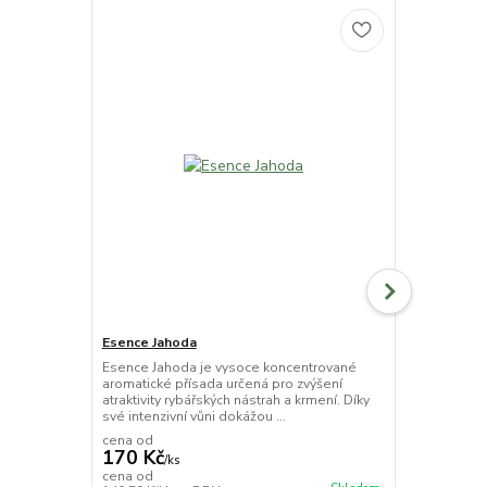
Esence Jahoda
Extrudy Jah
Esence Jahoda je vysoce koncentrované
Měkčené ext
aromatické přísada určená pro zvýšení
určenou před
atraktivity rybářských nástrah a krmení. Díky
method feede
své intenzivní vůni dokážou ...
kombinující s
cena od
170 Kč
/
ks
65 Kč
cena od
/
ks