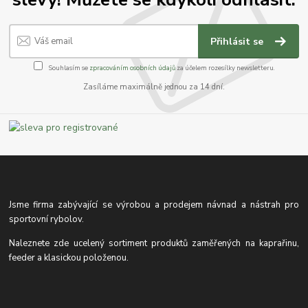
Přihlásit se
Souhlasím se
zpracováním osobních údajů
za účelem rozesílky newsletteru.
Zasíláme maximálně jednou za 14 dní.
Jsme firma zabývající se výrobou a prodejem návnad a nástrah pro
sportovní rybolov.
Naleznete zde ucelený sortiment produktů zaměřených na kaprařinu,
feeder a klasickou položenou.