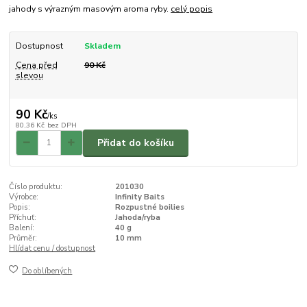
jahody s výrazným masovým aroma ryby.
celý popis
Dostupnost
Skladem
Cena před
90 Kč
slevou
90 Kč
/
ks
80,36 Kč
bez DPH
Přidat do košíku
Číslo produktu:
201030
Výrobce:
Infinity Baits
Popis:
Rozpustné boilies
Příchuť:
Jahoda/ryba
Balení:
40 g
Průměr:
10 mm
Hlídat cenu / dostupnost
Do oblíbených