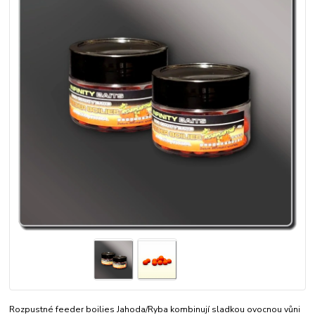
Rozpustné feeder boilies Jahoda/Ryba kombinují sladkou ovocnou vůni