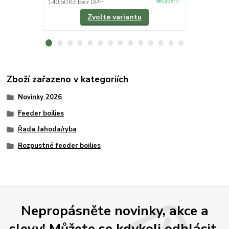
Skladem
140,50 Kč
bez DPH
58,04 Kč
bez
Zvolte variantu
Zboží zařazeno v kategoriích
Novinky 2026
Feeder boilies
Řada Jahoda/ryba
Rozpustné feeder boilies
Nepropásněte novinky, akce a
slevy! Můžete se kdykoli odhlásit.