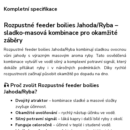
Kompletní specifikace
Rozpustné feeder boilies Jahoda/Ryba –
sladko-masová kombinace pro okamžité
záběry
Rozpustné feeder boilies Jahoda/Ryba kombinují sladkou ovocnou
vůni jahody s výrazným masovým aroma ryby. Tato osvědčená
kombinace vytváří ve vodě silný a komplexní potravní signál, který
dokáže přilákat ryby i v náročných podmínkách. Díky rychlé
rozpustnosti začínají působit okamžitě po dopadu na dno.
🎣 Proč zvolit Rozpustné feeder boilies
Jahoda/Ryba?
Dvojitý atraktor
– kombinace sladké a masové složky
zvyšuje účinnost.
Okamžité uvolňování
– rychlý nástup účinku ve vodě.
Silný potravní signál
– láká kapry i další bílé ryby z okolí.
Funguje celoročně
– účinné v teplé i studené vodě.