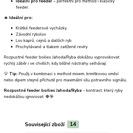
Ideální pro feeder
– perfektní pro method i klasický
feeder.
🔥
Ideální pro:
Krátké feederové vycházky
Závodní rybolov
Lov kaprů, cejnů a dalších ryb
Prochytávané a tlakem zatížené revíry
Rozpustné feeder boilies Jahoda/Ryba dokážou vyprovokovat
rychlý záběr i ve chvílích, kdy běžné nástrahy selhávají.
💡
Tip:
Použij v kombinaci s method mixem, krmítkovou směsí
nebo dipem stejné příchutě pro maximální sílu potravního signálu.
Rozpustné feeder boilies Jahoda/Ryba
– kontrast, který ryby
nedokážou ignorovat. 🍓🎯
Související zboží
14