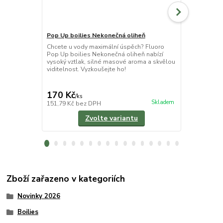
Pop Up boilies Nekonečná oliheň
Boilies Nek
Chcete u vody maximální úspěch? Fluoro
Když chceš vs
Pop Up boilies Nekonečná oliheň nabízí
kapry bez k
vysoký vztlak, silné masové aroma a skvělou
boilies. Neko
viditelnost. Vyzkoušejte ho!
masovou chutí
cena od
290 Kč
/
ks
170 Kč
/
ks
cena od
Skladem
151,79 Kč
bez DPH
258,93 Kč
be
Zvolte variantu
Zboží zařazeno v kategoriích
Novinky 2026
Boilies