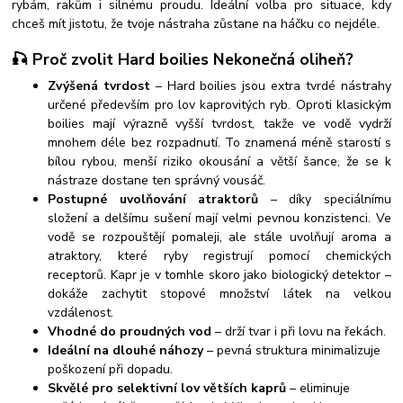
rybám, rakům i silnému proudu. Ideální volba pro situace, kdy
chceš mít jistotu, že tvoje nástraha zůstane na háčku co nejdéle.
🎣 Proč zvolit Hard boilies Nekonečná oliheň?
Zvýšená tvrdost
– Hard boilies jsou extra tvrdé nástrahy
určené především pro lov kaprovitých ryb. Oproti klasickým
boilies mají výrazně vyšší tvrdost, takže ve vodě vydrží
mnohem déle bez rozpadnutí. To znamená méně starostí s
bílou rybou, menší riziko okousání a větší šance, že se k
nástraze dostane ten správný vousáč.
Postupné uvolňování atraktorů
– díky speciálnímu
složení a delšímu sušení mají velmi pevnou konzistenci. Ve
vodě se rozpouštějí pomaleji, ale stále uvolňují aroma a
atraktory, které ryby registrují pomocí chemických
receptorů. Kapr je v tomhle skoro jako biologický detektor –
dokáže zachytit stopové množství látek na velkou
vzdálenost.
Vhodné do proudných vod
– drží tvar i při lovu na řekách.
Ideální na dlouhé náhozy
– pevná struktura minimalizuje
poškození při dopadu.
Skvělé pro selektivní lov větších kaprů
– eliminuje