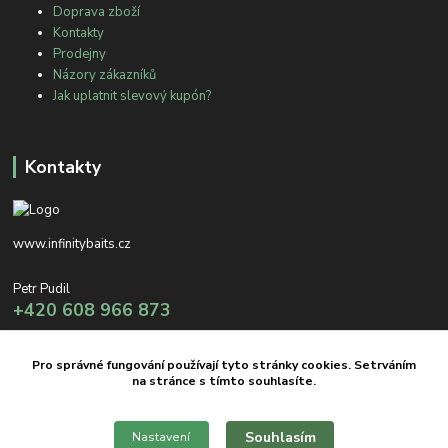
Doprava zboží
Kontakty
Prodejny
Názory zákazníků
Jak uplatnit slevový kupón?
Kontakty
www.infinitybaits.cz
Petr Pudil
+420 608 966 873
info@infinitybaits.cz
Pro správné fungování používají tyto stránky cookies. Setrváním
na stránce s tímto souhlasíte.
Souhlasím
Nastavení