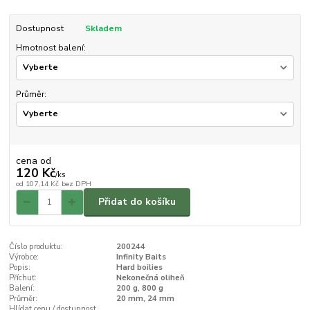
Dostupnost
Skladem
Hmotnost balení:
Průměr:
cena od
120 Kč
/
ks
od
107,14 Kč
bez DPH
Přidat do košíku
Číslo produktu:
200244
Výrobce:
Infinity Baits
Popis:
Hard boilies
Příchuť:
Nekonečná oliheň
Balení:
200 g, 800 g
Průměr:
20 mm, 24 mm
Hlídat cenu / dostupnost