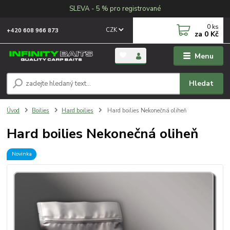
SLEVA - 5 % pro registrované
0
ks
CZK
+420 608 966 873
za
0 Kč
Menu
Hledat
Úvod
Boilies
Hard boilies
Hard boilies Nekonečná oliheň
Hard boilies Nekonečná oliheň
Novinka