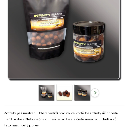
Potřebuješ nástrahu, která vydrží hodiny ve vodě bez ztráty účinnosti?
Hard boilies Nekonečná oliheň je boilies s čistě masovou chutí a vůní.
Tato nás...
celý popis