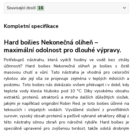
Související zboží
16
Kompletní specifikace
Hard boilies Nekonečná oliheň –
maximální odolnost pro dlouhé výpravy.
Potřebuješ nástrahu, která vydrží hodiny ve vodě bez ztráty
účinnosti? Hard boilies
Nekonečná oliheň je boilies s čistě
masovou chutí a vůní. Tato nástraha je vhodná pro celoroční
rybolov, ale její síla se projevuje zejména v teplých měsících a
podzimu. Toto boilies nás dokázalo ovšem překvapit i v době, kdy
teplota vody klesla hluboko pod 10 °C. Díky vysokému obsahu
extraktů, proteinů, atraktorů a mnoha dalších důležitých složek,
jakými je například originální Robin Red, je toto boilies účinné na
tekoucích i stojatých vodách.
Vyvážené složení z prvotřídních
surovin, vysoký obsah proteinů a pečlivě vybrané atraktory dělají z
této nástrahy silnou zbraň pro náročné rybáře. Hard boilies je
speciálně upravené pro zvýšenou tvrdost, takže odolá drobným