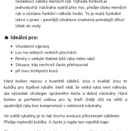
nežádoucí záběry menších ryb. Výhoda tvrdosti je
jednoduchá: nástraha vydrží přes noc, přežije útoky menších
ryb a zůstane funkční i několik hodin. To je malá fyzikální
lekce v praxi – pevnější struktura znamená pomalejší difuzi
látek do vody.
🔥 Ideální pro:
Vícedenní výpravy
Lov na velkých vodních plochách
Revíry s velkým tlakem bílé ryby nebo raků
Situace, kdy nechceš často přehazovat
při lovu trofejních kusů
Hard boilies nejsou o kvantitě záběrů. Jsou o kvalitě. Jsou to
kuličky pro trpělivé rybáře, kteří vědí, že velká ryba není náhoda,
ale výsledek strategie, správného místa a dobré nástrahy. Hard
boilies je perfektní volbou pro ty, kteří chtějí cílit na větší a
opatrnější ryby bez kompromisů v odolnosti nástrahy.
Ve světě rybařiny je to tak trochu evoluce přirozeným výběrem.
Přežije nejtvrdší kulička. A často ji najde ten největší kapr.