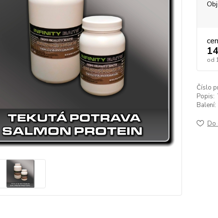
Obj
ce
14
od
Číslo p
Popis:
Balení:
Do 