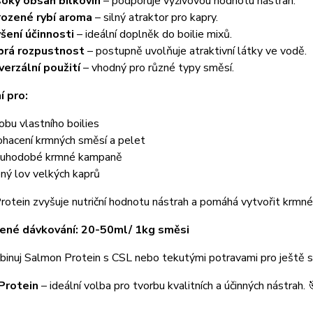
oký obsah bílkovin
– podporuje výživovou hodnotu nástrah.
rozené rybí aroma
– silný atraktor pro kapry.
šení účinnosti
– ideální doplněk do boilie mixů.
rá rozpustnost
– postupně uvolňuje atraktivní látky ve vodě.
verzální použití
– vhodný pro různé typy směsí.
í pro:
obu vlastního boilies
hacení krmných směsí a pelet
uhodobé krmné kampaně
ený lov velkých kaprů
otein zvyšuje nutriční hodnotu nástrah a pomáhá vytvořit krmné m
ené dávkování: 20-50ml/ 1kg směsi
nuj Salmon Protein s CSL nebo tekutými potravami pro ještě siln
Protein
– ideální volba pro tvorbu kvalitních a účinných nástrah. 