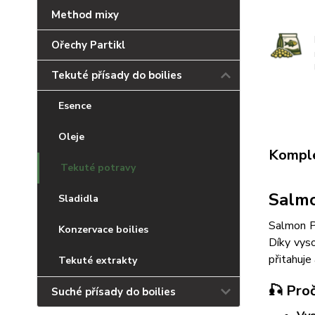
Method mixy
Ořechy Partikl
Tekuté přísady do boilies
Esence
Oleje
Komple
Tekuté potravy
Salmo
Sladidla
Salmon Pr
Konzervace boilies
Díky vyso
přitahuje 
Tekuté extrakty
🎣 Pro
Suché přísady do boilies