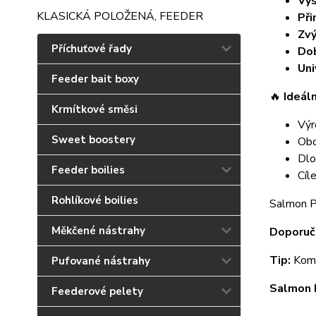
Vys
KLASICKÁ POLOŽENÁ, FEEDER
Při
Zvý
Příchuťové řady
Dob
Uni
Feeder bait boxy
🔥
Ideáln
Krmítkové směsi
Výr
Sweet boostery
Obo
Dlo
Feeder boilies
Cíl
Rohlíkové boilies
Salmon Pr
Měkčené nástrahy
Doporuč
Tip:
Kombi
Pufované nástrahy
Salmon 
Feederové pelety