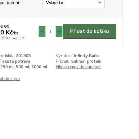
em balení
na od
Přidat do košíku
0 Kč
/
ks
125 Kč
bez DPH
roduktu:
201908
Výrobce:
Infinity Baits
Tekutá potrava
Příchuť:
Salmon protein
250 ml, 500 ml, 5000 ml
Hlídat cenu / dostupnost
oblíbených