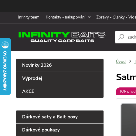
Infinity team
Kontakty - nakupování
Zprávy - Články - Vid
Úvod
T
Novinky 2026
Salm
Výprodej
AKCE
TOP prod
Dárkové sety a Bait boxy
Dárkové poukazy