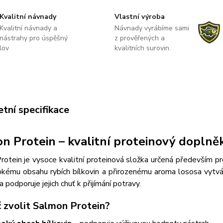
Kvalitní návnady
Vlastní výroba
Kvalitní návnady a
Návnady vyrábíme sami
nástrahy pro úspěšný
z prověřených a
lov
kvalitních surovin.
tní specifikace
n Protein – kvalitní proteinový doplně
otein je vysoce kvalitní proteinová složka určená především pro
kému obsahu rybích bílkovin a přirozenému aroma lososa vytváří 
a podporuje jejich chuť k přijímání potravy.
č zvolit Salmon Protein?