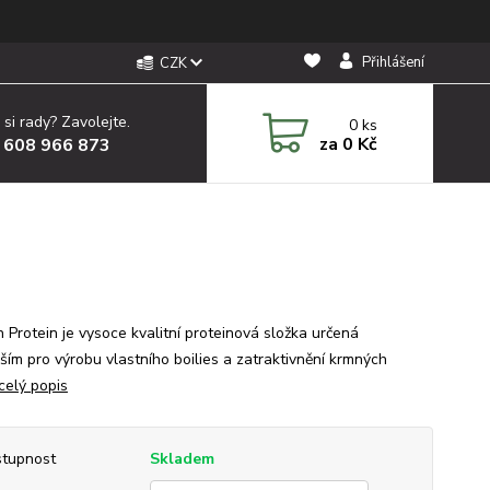
Přihlášení
CZK
 si rady? Zavolejte.
0
ks
za
0 Kč
 608 966 873
 Protein je vysoce kvalitní proteinová složka určená
ším pro výrobu vlastního boilies a zatraktivnění krmných
celý popis
tupnost
Skladem