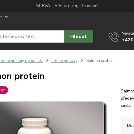
SLEVA - 5 % pro registrované
ea
Nevíte
Hledat
+420
ekuté přísady do boilies
Tekuté potravy
Salmon protein
on protein
ukt
Salmon
předev
směsí.
Dos