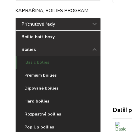
KAPRAŘINA, BOILIES PROGRAM
Příchuťové řady
Boilie bait boxy
Boilies
Basic bolies
Premium boilies
Dipované boilies
Hard boilies
Další p
Rozpustné boilies
Pop Up boilies