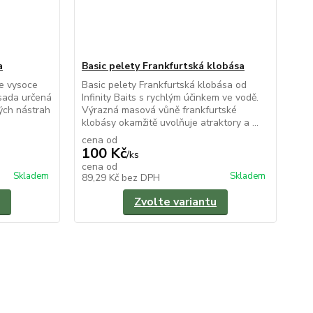
a
Basic pelety Frankfurtská klobása
je vysoce
Basic pelety Frankfurtská klobása od
sada určená
Infinity Baits s rychlým účinkem ve vodě.
kých nástrah
Výrazná masová vůně frankfurtské
klobásy okamžitě uvolňuje atraktory a ...
cena od
100 Kč
/
ks
cena od
Skladem
Skladem
89,29 Kč
bez DPH
Zvolte variantu