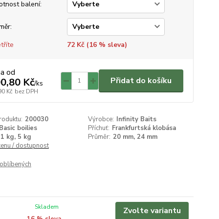
tnost balení:
měr:
tříte
72 Kč (
16
% sleva)
na od
Přidat do košíku
0,80 Kč
/
ks
90 Kč
bez DPH
roduktu:
200030
Výrobce:
Infinity Baits
Basic boilies
Příchuť:
Frankfurtská klobása
1 kg, 5 kg
Průměr:
20 mm, 24 mm
cenu / dostupnost
oblíbených
Skladem
Zvolte variantu