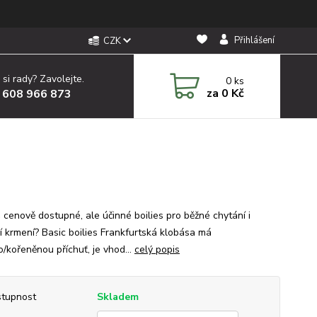
Přihlášení
CZK
 si rady? Zavolejte.
0
ks
za
0 Kč
 608 966 873
 cenově dostupné, ale účinné boilies pro běžné chytání i
í krmení? Basic boilies Frankfurtská klobása má
/kořeněnou příchuť, je vhod...
celý popis
tupnost
Skladem