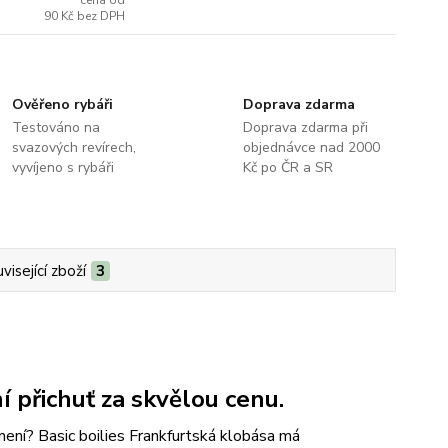
cena od
90 Kč
bez DPH
Ověřeno rybáři
Doprava zdarma
Testováno na
Doprava zdarma při
svazových revírech,
objednávce nad 2000
vyvíjeno s rybáři
Kč po ČR a SR
visející zboží
3
í přichuť za skvělou cenu.
rmení?
Basic boilies Frankfurtská klobása má