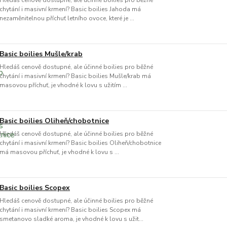
Hledáš cenově dostupné, ale účinné boilies pro běžné
chytání i masivní krmení? Basic boilies Jahoda má
nezaměnitelnou příchuť letního ovoce, které je ...
Basic boilies Mušle/krab
Hledáš cenově dostupné, ale účinné boilies pro běžné
chytání i masivní krmení? Basic boilies Mušle/krab má
masovou příchuť, je vhodné k lovu s užitím ...
Basic boilies Oliheň/chobotnice
Hledáš cenově dostupné, ale účinné boilies pro běžné
chytání i masivní krmení? Basic boilies Oliheň/chobotnice
má masovou příchuť, je vhodné k lovu s ...
Basic boilies Scopex
Hledáš cenově dostupné, ale účinné boilies pro běžné
chytání i masivní krmení? Basic boilies Scopex má
smetanovo sladké aroma, je vhodné k lovu s užit...