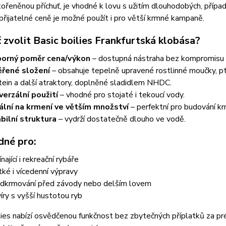
řeněnou příchuť, je vhodné k lovu s užitím dlouhodobých, přípa
přijatelné ceně je možné použít i pro větší krmné kampaně.
 zvolit Basic boilies Frankfurtská klobása?
orný poměr cena/výkon
– dostupná nástraha bez kompromisu v
řené složení
–
obsahuje tepelně upravené rostlinné moučky, p
tein a další atraktory, doplněné sladidlem NHDC.
verzální použití
– vhodné pro stojaté i tekoucí vody.
ální na krmení ve větším množství
– perfektní pro budování k
bilní struktura
– vydrží dostatečně dlouho ve vodě.
dné pro:
nající i rekreační rybáře
tké i vícedenní výpravy
dkrmování před závody nebo delším lovem
íry s vyšší hustotou ryb
lies nabízí osvědčenou funkčnost bez zbytečných příplatků za pré