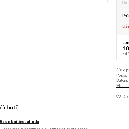
Hmo
Prů
Uše
ce
10
od
Číslo p
Popis:
Balení:
Hlídat 
Do 
říchutě
Basic boilies Jahoda