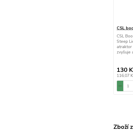
CSL boo
CSL Boos
Steep Li
atraktor
zvyšuje a
130 K
116,07 
Zboží 