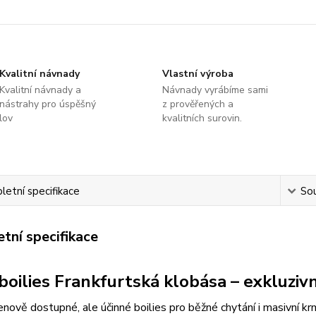
Kvalitní návnady
Vlastní výroba
Kvalitní návnady a
Návnady vyrábíme sami
nástrahy pro úspěšný
z prověřených a
lov
kvalitních surovin.
etní specifikace
Sou
tní specifikace
 boilies Frankfurtská klobása – exkluzivn
nově dostupné, ale účinné boilies pro běžné chytání i masivní k