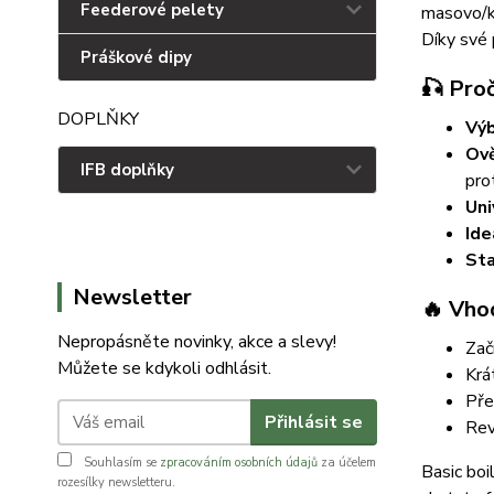
Feederové pelety
masovo/ko
Díky své 
Práškové dipy
🎣 Proč
DOPLŇKY
Výb
Ově
IFB doplňky
pro
Uni
Ide
Sta
Newsletter
🔥 Vho
Nepropásněte novinky, akce a slevy!
Začí
Můžete se kdykoli odhlásit.
Krá
Pře
Přihlásit se
Rev
Souhlasím se
zpracováním osobních údajů
za účelem
Basic boi
rozesílky newsletteru.