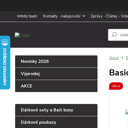
Infinity team
Kontakty - nakupování
Zprávy - Články - Vid
Úvod
B
Novinky 2026
Basi
Výprodej
AKCE
Akce
Dárkové sety a Bait boxy
Dárkové poukazy