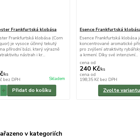
ster Frankfurtská klobása
Esence Frankfurtská klobás
ter Frankfurtská klobása (Corn
Esence Frankfurtská klobása 
quor) je vysoce účinný tekutý
koncentrované aromatické pří
 na přírodní bázi, který výrazně
pro zvýšení atraktivity rybářs
traktivitu nástrah i kr...
a krmení. Díky své intenzivní...
cena od
240 Kč
/
ks
č
/
ks
cena od
Skladem
Kč
bez DPH
198,35 Kč
bez DPH
Přidat do košíku
Zvolte variantu
zařazeno v kategoriích