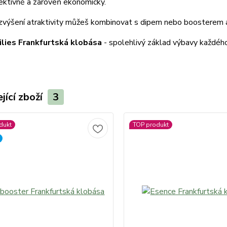
ektivně a zároveň ekonomicky.
zvýšení atraktivity můžeš kombinovat s dipem nebo boosterem a
ilies Frankfurtská klobása
- spolehlivý základ výbavy každého
jící zboží
3
dukt
TOP produkt