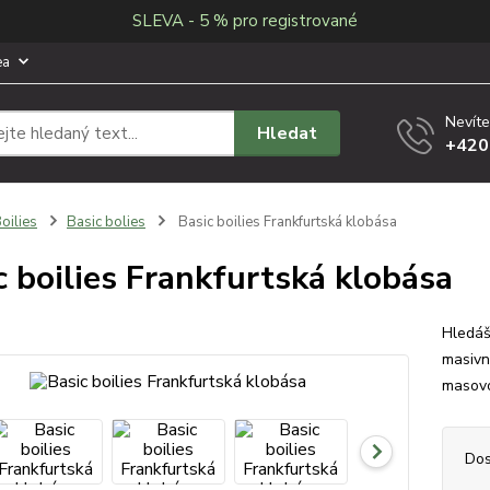
SLEVA - 5 % pro registrované
ea
Nevíte
Hledat
+420
oilies
Basic bolies
Basic boilies Frankfurtská klobása
c boilies Frankfurtská klobása
Hledáš
masivn
masovo
Dos