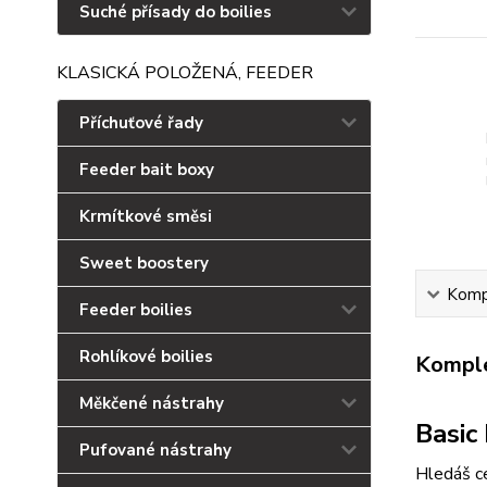
Suché přísady do boilies
KLASICKÁ POLOŽENÁ, FEEDER
Příchuťové řady
Feeder bait boxy
Krmítkové směsi
Sweet boostery
Kompl
Feeder boilies
Rohlíkové boilies
Komple
Měkčené nástrahy
Basic
Pufované nástrahy
Hledáš ce