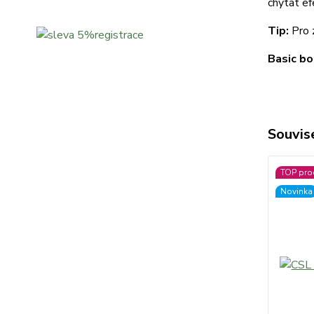
chytat ef
Tip:
Pro 
Basic bo
Souvise
TOP pro
Novinka