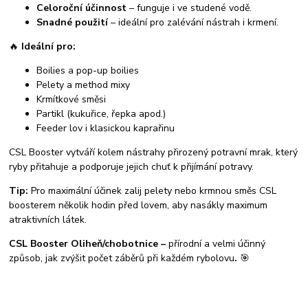
Celoroční účinnost
– funguje i ve studené vodě.
Snadné použití
– ideální pro zalévání nástrah i krmení.
🔥
Ideální pro:
Boilies a pop-up boilies
Pelety a method mixy
Krmítkové směsi
Partikl (kukuřice, řepka apod.)
Feeder lov i klasickou kaprařinu
CSL Booster vytváří kolem nástrahy přirozený potravní mrak, který
ryby přitahuje a podporuje jejich chuť k přijímání potravy.
Tip:
Pro maximální účinek zalij pelety nebo krmnou směs CSL
boosterem několik hodin před lovem, aby nasákly maximum
atraktivních látek.
CSL Booster Oliheň/chobotnice –
přírodní a velmi účinný
způsob, jak zvýšit počet záběrů při každém rybolovu
.
🎯