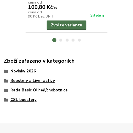
cena od
cena od
100,80 Kč
70 Kč
/
ks
/
ks
cena od
cena od
Skladem
90 Kč
bez DPH
62,50 Kč
bez
Zvolte variantu
Zboží zařazeno v kategoriích
Novinky 2026
Boostery a Liver activy
Řada Basic Oliheň/chobotnice
CSL boostery