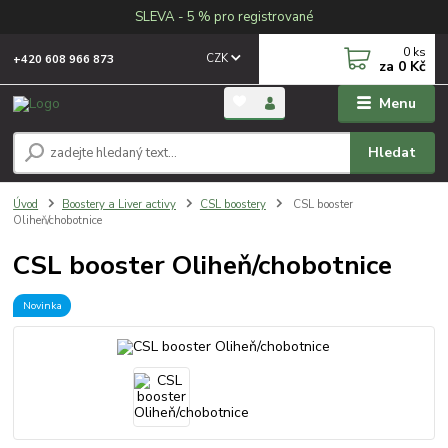
SLEVA - 5 % pro registrované
0
ks
CZK
+420 608 966 873
za
0 Kč
Menu
Hledat
Úvod
Boostery a Liver activy
CSL boostery
CSL booster
Oliheň/chobotnice
CSL booster Oliheň/chobotnice
Novinka