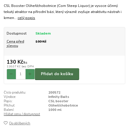
CSL Booster Oliheň/chobotnice (Corn Steep Liquor) je vysoce účinný
tekutý atraktor na přírodní bázi, který výrazně zvyšuje atraktivitu nástrah i
krmen...
celý popis
Dostupnost
Skladem
Cena před
130 Kč
slevou
130 Kč
/
ks
116,07 Kč
bez DPH
Přidat do košíku
Číslo produktu:
200572
Výrobce:
Infinity Baits
Popis:
CSL booster
Příchuť:
Oliheň/chobotnice
Balení:
1000 ml
Hlídat cenu / dostupnost
Do oblíbených