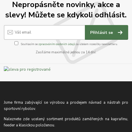
Nepropásněte novinky, akce a
slevy! Můžete se kdykoli odhlásit.
Přihlásit se
Souhlasím se
zpracováním osobních údajů
za účelem rozesílky newsletteru.
Zasíláme maximálně jednou za 14 dní.
Jsme firma zabývající se výrobou a prodejem návnad a nástrah pro
sportovní rybolov.
Naleznete zde ucelený sortiment produktů zaměřených na kaprařinu,
feeder a klasickou položenou.