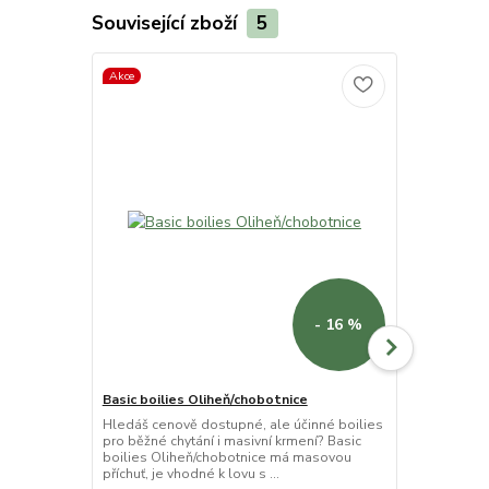
Související zboží
5
Akce
- 16 %
Basic boilies Oliheň/chobotnice
Řepkové pe
Hledáš cenově dostupné, ale účinné boilies
Řepkové pel
pro běžné chytání i masivní krmení? Basic
pro lov kaprů
boilies Oliheň/chobotnice má masovou
obsahu řepko
příchuť, je vhodné k lovu s ...
vytvářejí ve v