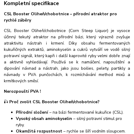
Kompletní specifikace
CSL Booster Oliheň/chobotnice – přírodní atraktor pro
rychlé záběry
CSL Booster Oliheň/chobotnice (Corn Steep Liquor) je vysoce
účinný tekutý atraktor na přírodní bázi, který výrazně zvyšuje
atraktivitu nástrah i krmení. Díky obsahu fermentovaných
kukuřičných extraktů, aminokyselin a cukrů vytváří ve vodě silný
potravní signál, který kapři i další kaprovité ryby velmi dobře znají
a aktivně vyhledávají.
Používá se k namáčení, napouštění a
dipování návnad a nástrah, jako jsou boilies, pelety, partikly a
návnady v PVA punčochách, k rozmíchávání method mixů a
krmítkových směsí.
Nerozpouští PVA !
🎣
Proč zvolit CSL Booster Oliheň/chobotnice?
Přírodní složení
– na bázi fermentované kukuřice (CSL).
Vysoký obsah aminokyselin
– silný potravní stimul pro
ryby.
Okamžitá rozpustnost
– rychle se šíří vodním sloupcem.