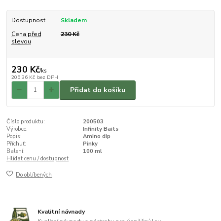
Dostupnost
Skladem
Cena před
230 Kč
slevou
230 Kč
/
ks
205,36 Kč
bez DPH
Přidat do košíku
Číslo produktu:
200503
Výrobce:
Infinity Baits
Popis:
Amino dip
Příchuť:
Pinky
Balení:
100 ml
Hlídat cenu / dostupnost
Do oblíbených
Kvalitní návnady