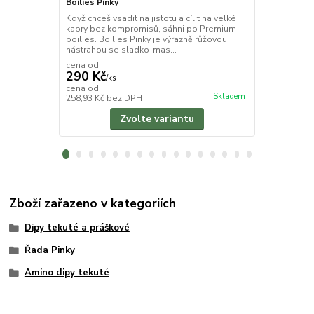
Boilies Pinky
Pop Up boili
Když chceš vsadit na jistotu a cílit na velké
Pop-Up boili
kapry bez kompromisů, sáhni po Premium
okamžitým ú
boilies. Boilies Pinky je výrazně růžovou
sladko-maso
nástrahou se sladko-mas...
atraktory a s
cena od
290 Kč
/
ks
170 Kč
cena od
/
ks
Skladem
258,93 Kč
bez DPH
151,79 Kč
be
Zvolte variantu
Zboží zařazeno v kategoriích
Dipy tekuté a práškové
Řada Pinky
Amino dipy tekuté