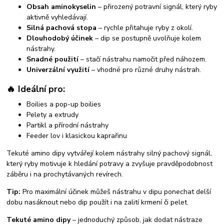
Obsah aminokyselin
– přirozený potravní signál, který ryby
aktivně vyhledávají.
Silná pachová stopa
– rychle přitahuje ryby z okolí.
Dlouhodobý účinek
– dip se postupně uvolňuje kolem
nástrahy.
Snadné použití
– stačí nástrahu namočit před náhozem.
Univerzální využití
– vhodné pro různé druhy nástrah.
🔥 Ideální pro:
Boilies a pop-up boilies
Pelety a extrudy
Partikl a přírodní nástrahy
Feeder lov i klasickou kaprařinu
Tekuté amino dipy vytvářejí kolem nástrahy silný pachový signál,
který ryby motivuje k hledání potravy a zvyšuje pravděpodobnost
záběru i na prochytávaných revírech.
Tip:
Pro maximální účinek můžeš nástrahu v dipu ponechat delší
dobu nasáknout nebo dip použít i na zalití krmení či pelet.
Tekuté amino dipy
– jednoduchý způsob, jak dodat nástraze