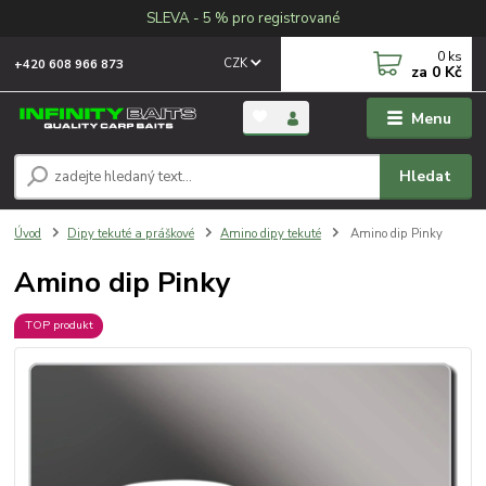
SLEVA - 5 % pro registrované
0
ks
CZK
+420 608 966 873
za
0 Kč
Menu
Hledat
Úvod
Dipy tekuté a práškové
Amino dipy tekuté
Amino dip Pinky
Amino dip Pinky
TOP produkt