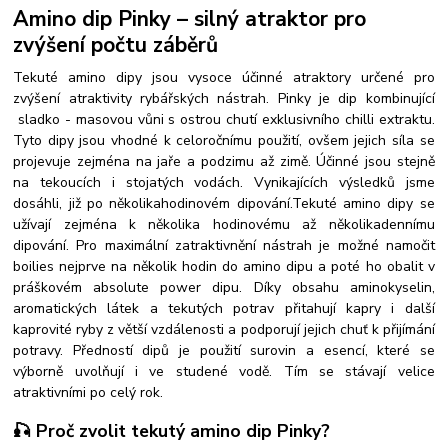
Amino dip
Pinky
– silný atraktor pro
zvýšení počtu záběrů
Tekuté amino dipy jsou vysoce účinné atraktory určené pro
zvýšení atraktivity rybářských nástrah.
Pinky je dip kombinující
sladko - masovou vůni s ostrou chutí exklusivního chilli extraktu.
Tyto dipy jsou vhodné k celoročnímu použití, ovšem jejich síla se
projevuje zejména na jaře a podzimu až zimě. Účinné jsou stejně
na tekoucích i stojatých vodách. Vynikajících výsledků jsme
dosáhli, již po několikahodinovém dipování.
Tekuté amino dipy se
užívají zejména k několika hodinovému až několikadennímu
dipování. Pro maximální zatraktivnění nástrah je možné namočit
boilies nejprve na několik hodin do amino dipu a poté ho obalit v
práškovém absolute power dipu.
Díky obsahu aminokyselin,
aromatických látek a tekutých potrav přitahují kapry i další
kaprovité ryby z větší vzdálenosti a podporují jejich chuť k přijímání
potravy.
Předností dipů je použití surovin a esencí, které se
výborně uvolňují i ve studené vodě. Tím se stávají velice
atraktivními po celý rok.
🎣 Proč zvolit tekutý amino dip
Pinky
?