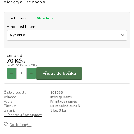
pšeničný a ...
celý popis
Dostupnost
Skladem
Hmotnost balení:
cena od
70 Kč
/
ks
od
62,50 Kč
bez DPH
Přidat do košíku
Číslo produktu:
201003
Výrobce:
Infinity Baits
Popis:
Krmítková směs
Příchuť:
Nekonečná oliheň
Balení:
1 kg, 3 kg
Hlídat cenu / dostupnost
Do oblíbených