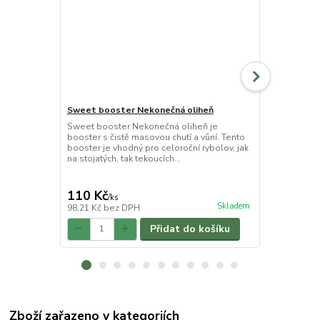
Sweet booster Nekonečná oliheň
Rohlíkové b
Sweet booster Nekonečná oliheň je
Rohlíkové bo
booster s čistě masovou chutí a vůní. Tento
nástraha vyr
booster je vhodný pro celoroční rybolov, jak
si získala ob
na stojatých, tak tekoucích...
moderních atr
110 Kč
70 Kč
/
ks
/
ks
Skladem
98,21 Kč
bez DPH
62,50 Kč
bez
Přidat do košíku
Zboží zařazeno v kategoriích