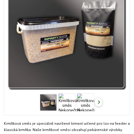
Krmítková směs je speciálně navržené krmení určené pro lov na feeder a
klasická krmítka. Naše krmítkové směsi obsahují pekárenské výrobky,