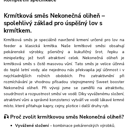
Krmítková směs Nekonečná oliheň –
spolehlivý základ pro úspěšný lov s
krmítkem.
Krmítková směs je speciálně navržené krmení určené pro lov na
feeder a klasická krmítka. Naše krmítkové směsi obsahují
pekárenské výrobky, pšeničný a kukuřičný šrot, řepku a
minipeletky, jež tvoří atraktivní celek. Nekonečná oliheň je
krmítková směs s čistě masovou vůní. Tato směs je velice účinná
do teplé letní vody, ale nejednou nás překvapila její účinnost i v
nejchladnějších ročních obdobích. Pro zatraktivnění při
rozmíchávání je vhodnou přísadou stejnojmenný Sweet booster
Nekonečná oliheň. Při vývoji jsme se zaměřili na atraktivitu,
soudržnost a rozpustnost směsí ve vodě.
Díky vyváženému složení,
atraktivní vůni a správné konzistenci vytváří ve vodě lákavé krmné
místo, které přitahuje kapry, cejny, plotice i další druhy ryb.
🎣 Proč zvolit krmítkovou směs Nekonečná oliheň?
Vyvážené složení
– kombinace
pekárenských výrobků,