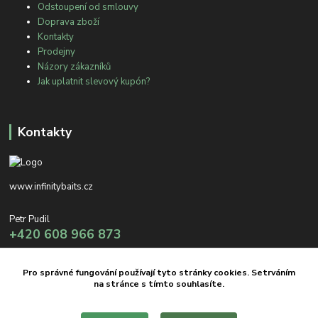
Odstoupení od smlouvy
Doprava zboží
Kontakty
Prodejny
Názory zákazníků
Jak uplatnit slevový kupón?
Kontakty
www.infinitybaits.cz
Petr Pudil
+420 608 966 873
info@infinitybaits.cz
Pro správné fungování používají tyto stránky cookies. Setrváním
na stránce s tímto souhlasíte.