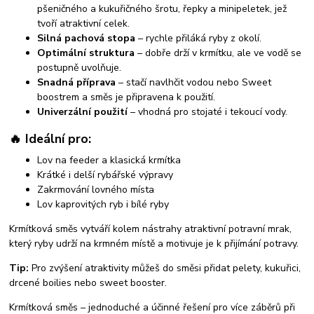
pšeničného a kukuřičného šrotu, řepky a minipeletek, jež
tvoří atraktivní celek.
Silná pachová stopa
– rychle přiláká ryby z okolí.
Optimální struktura
– dobře drží v krmítku, ale ve vodě se
postupně uvolňuje.
Snadná příprava
– stačí navlhčit vodou nebo Sweet
boostrem a směs je připravena k použití.
Univerzální použití
– vhodná pro stojaté i tekoucí vody.
🔥 Ideální pro:
Lov na feeder a klasická krmítka
Krátké i delší rybářské výpravy
Zakrmování lovného místa
Lov kaprovitých ryb i bílé ryby
Krmítková směs vytváří kolem nástrahy atraktivní potravní mrak,
který ryby udrží na krmném místě a motivuje je k přijímání potravy.
Tip:
Pro zvýšení atraktivity můžeš do směsi přidat pelety, kukuřici,
drcené boilies nebo sweet booster.
Krmítková směs – jednoduché a účinné řešení pro více záběrů při