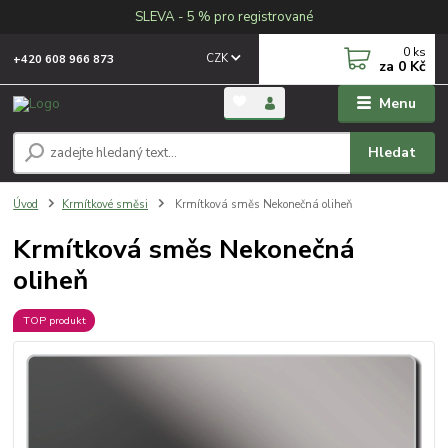
SLEVA - 5 % pro registrované
0
ks
CZK
+420 608 966 873
za
0 Kč
Menu
Hledat
Úvod
Krmítkové směsi
Krmítková směs Nekonečná oliheň
Krmítková směs Nekonečná
oliheň
TOP produkt