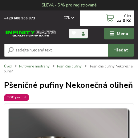
SLEVA - 5 % pro registrované
0
ks
CZK
+420 608 966 873
za
0 Kč
Menu
Hledat
Úvod
Pufované nástrahy
Pšeničné pufiny
Pšeničné pufiny Nekonečná
oliheň
Pšeničné pufiny Nekonečná oliheň
TOP produkt