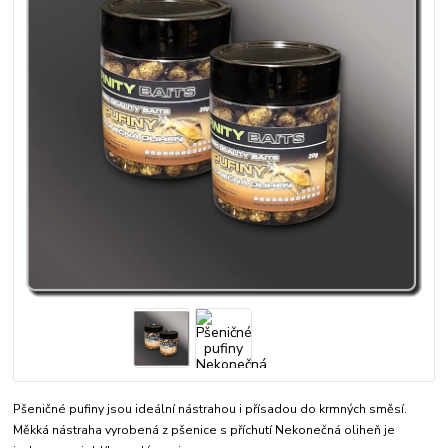
Pšeničné pufiny jsou ideální nástrahou i přísadou do krmných směsí.
Měkká nástraha vyrobená z pšenice s příchutí Nekonečná oliheň je