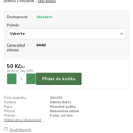
jednou z nejoblíb...
celý popis
Dostupnost
Skladem
Průměr:
Cena před
50 Kč
slevou
50 Kč
/
ks
44,64 Kč
bez DPH
Přidat do košíku
Číslo produktu:
201193
Výrobce:
Infinity Baits
Popis:
Pšeničné pufiny
Příchuť:
Nekonečná oliheň
Průměr:
5 mm, 10 mm
Hlídat cenu / dostupnost
Do oblíbených