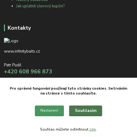
Jak uplatnit slevový kupón?
Kontakty
www.infinitybaits.cz
Petr Pudil
+420 608 966 873
info@infinitybaits.cz
Pro správné fungování používají tyto stránky cookies. Setrváním
na stránce s tímto souhlasíte.
Souhlasím
Nastavení
Copyright © 2012 INFINITY BAITS
Souhlas můžete odmítnout
zde
.
Vytvořeno na
Eshop-rychle.cz