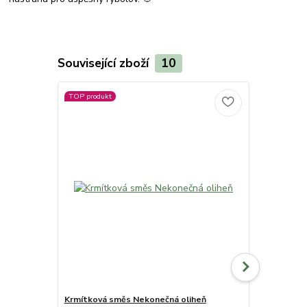
Související zboží
10
TOP produkt
Novinka
Krmítková směs Nekonečná oliheň
Feeder Pop 