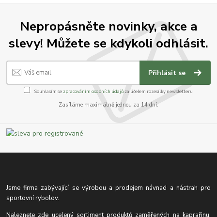
Nepropásněte novinky, akce a
slevy! Můžete se kdykoli odhlásit.
Přihlásit se
Souhlasím se
zpracováním osobních údajů
za účelem rozesílky newsletteru.
Zasíláme maximálně jednou za 14 dní.
Jsme firma zabývající se výrobou a prodejem návnad a nástrah pro
sportovní rybolov.
Naleznete zde ucelený sortiment produktů zaměřených na kaprařinu,