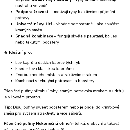
nástrahu ve vodě.
Podpora žravosti
– motivují ryby k aktivnímu přijímání
potravy.
Univerzální využití
– vhodné samostatně i jako součást
krmných směsí.
Snadná kombinace
– fungují skvěle s peletami, boilies
nebo tekutými boostery.
🔥
Ideální pro:
Lov kaprů a dalších kaprovitých ryb
Feeder lov i klasickou kaprařinu
Tvorbu krmného místa s atraktivním mrakem
Kombinaci s tekutými potravami a boostery
Pšeničné pufiny přitahují ryby jemným potravním mrakem a udržují
je v lovném prostoru.
Tip:
Dipuj pufiny sweet boosterem nebo je přidej do krmítkové
směsi pro zvýšení atraktivity a více záběrů.
Pšeničné pufiny
Nekonečná oliheň
– lehká, efektivní a lákavá
nástraha pro úspěšný rybolov. 🎯