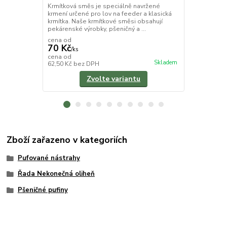
Krmítková směs je speciálně navržené
Plovoucí boi
krmení určené pro lov na feeder a klasická
speciálně na
krmítka. Naše krmítkové směsi obsahují
vztlakem. Ne
pekárenské výrobky, pšeničný a ...
plovoucí boil
cena od
70 Kč
/
ks
120 Kč
cena od
/
ks
Skladem
62,50 Kč
bez DPH
107,14 Kč
be
Zvolte variantu
Zboží zařazeno v kategoriích
Pufované nástrahy
Řada Nekonečná oliheň
Pšeničné pufiny