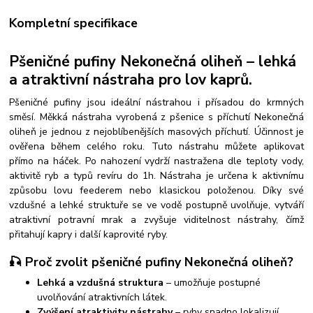
Kompletní specifikace
Pšeničné pufiny
Nekonečná oliheň
– lehká
a atraktivní nástraha pro lov kaprů.
Pšeničné pufiny jsou ideální nástrahou i přísadou do krmných
směsí.
Měkká nástraha vyrobená z pšenice s příchutí Nekonečná
oliheň je jednou z nejoblíbenějších masových příchutí. Účinnost je
ověřena během celého roku. Tuto nástrahu můžete aplikovat
přímo na háček. Po nahození vydrží nastražena dle teploty vody,
aktivitě ryb a typů revíru do 1h. Nástraha je určena k aktivnímu
způsobu lovu feederem nebo klasickou položenou.
Díky své
vzdušné a lehké struktuře se ve vodě postupně uvolňuje, vytváří
atraktivní potravní mrak a zvyšuje viditelnost nástrahy, čímž
přitahují kapry i další kaprovité ryby.
🎣 Proč zvolit pšeničné pufiny
Nekonečná oliheň
?
Lehká a vzdušná struktura
– umožňuje postupné
uvolňování atraktivních látek.
Zvýšení atraktivity nástrahy
– ryby snadno lokalizují