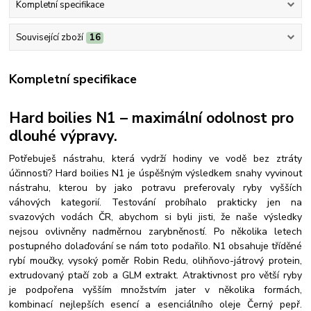
Kompletní specifikace
Související zboží
16
Kompletní specifikace
Hard boilies N1 – maximální odolnost pro
dlouhé výpravy.
Potřebuješ nástrahu, která vydrží hodiny ve vodě bez ztráty
účinnosti? Hard b
oilies N1 je úspěšným výsledkem snahy vyvinout
nástrahu, kterou by jako potravu preferovaly ryby vyšších
váhových kategorií. Testování probíhalo prakticky jen na
svazových vodách ČR, abychom si byli jisti, že naše výsledky
nejsou ovlivněny nadměrnou zarybněností. Po několika letech
postupného dolaďování se nám toto podařilo. N1 obsahuje tříděné
rybí moučky, vysoký poměr Robin Redu, olihňovo-játrový protein,
extrudovaný ptačí zob a GLM extrakt. Atraktivnost pro větší ryby
je podpořena vyšším množstvím jater v několika formách,
kombinací nejlepších esencí a esenciálního oleje Černý pepř.