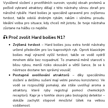
Vyvážené složení z prvotřídních surovin, vysoký obsah proteinů a
pečlivě vybrané atraktory dělají z této nástrahy silnou zbraň pro
náročné rybáře. Hard boilies je speciálně upravené pro zvýšenou
tvrdost, takže odolá drobným rybám, rakům i silnému proudu.
Ideální volba pro situace, kdy chceš mít jistotu, že tvoje nástraha
zůstane na háčku co nejdéle.
🎣 Proč zvolit Hard boilies N1?
Zvýšená tvrdost
– Hard boilies jsou extra tvrdé nástrahy
určené především pro lov kaprovitých ryb. Oproti klasickým
boilies mají výrazně vyšší tvrdost, takže ve vodě vydrží
mnohem déle bez rozpadnutí. To znamená méně starostí s
bílou rybou, menší riziko okousání a větší šance, že se k
nástraze dostane ten správný vousáč.
Postupné uvolňování atraktorů
– díky speciálnímu
složení a delšímu sušení mají velmi pevnou konzistenci. Ve
vodě se rozpouštějí pomaleji, ale stále uvolňují aroma a
atraktory, které ryby registrují pomocí chemických
receptorů. Kapr je v tomhle skoro jako biologický detektor –
dokáže zachytit stopové množství látek na velkou
vzdálenost.