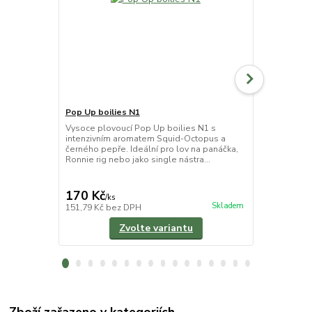
Pop Up boilies N1
Boilies N1
Vysoce plovoucí Pop Up boilies N1 s
Když chceš vs
intenzivním aromatem Squid-Octopus a
kapry bez k
černého pepře. Ideální pro lov na panáčka,
boilies. Boi
Ronnie rig nebo jako single nástra...
snahy vyvinou
cena od
390 Kč
/
ks
170 Kč
/
ks
cena od
Skladem
151,79 Kč
bez DPH
348,21 Kč
be
Zvolte variantu