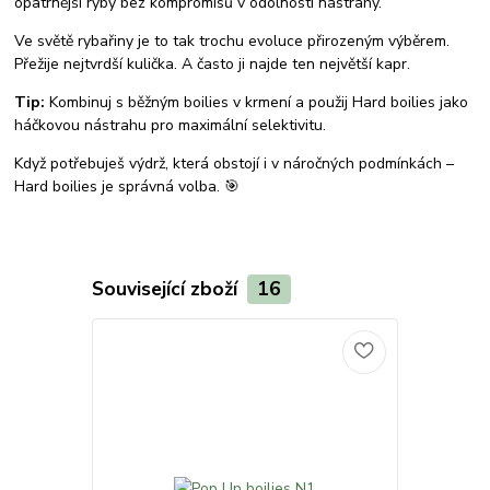
opatrnější ryby bez kompromisů v odolnosti nástrahy.
Ve světě rybařiny je to tak trochu evoluce přirozeným výběrem.
Přežije nejtvrdší kulička. A často ji najde ten největší kapr.
Tip:
Kombinuj s běžným boilies v krmení a použij Hard boilies jako
háčkovou nástrahu pro maximální selektivitu.
Když potřebuješ výdrž, která obstojí i v náročných podmínkách –
Hard boilies je správná volba. 🎯
Související zboží
16
TOP produkt