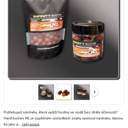
Potřebuješ nástrahu, která vydrží hodiny ve vodě bez ztráty účinnosti?
Hard boilies N1 je úspěšným výsledkem snahy vyvinout nástrahu, kterou
by jako p...
celý popis