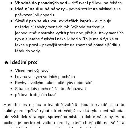
Vhodné do proudných vod
– drží tvar i při lovu na řekách.
Ideální na dlouhé náhozy
– pevná struktura minimalizuje
poškození při dopadu.
Skvělé pro selektivní lov větších kaprů
– eliminuje
nežádoucí záběry menších ryb. Výhoda tvrdosti je
jednoduchá: nástraha vydrží přes noc, přežije útoky menších
ryb a zůstane funkční i několik hodin. To je malá fyzikální
lekce v praxi – pevnější struktura znamená pomalejší difuzi
látek do vody.
🔥 Ideální pro:
Vícedenní výpravy
Lov na velkých vodních plochách
Revíry s velkým tlakem bílé ryby nebo raků
Situace, kdy nechceš často přehazovat
při lovu trofejních kusů
Hard boilies nejsou o kvantitě záběrů. Jsou o kvalitě. Jsou to
kuličky pro trpělivé rybáře, kteří vědí, že velká ryba není náhoda,
ale výsledek strategie, správného místa a dobré nástrahy. Hard
boilies je perfektní volbou pro ty, kteří chtějí cílit na větší a