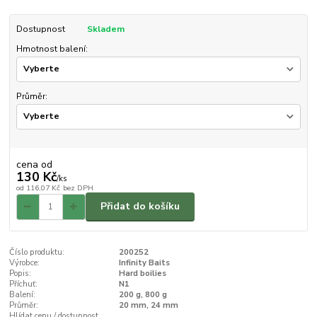
Dostupnost
Skladem
Hmotnost balení:
Průměr:
cena od
130 Kč
/
ks
od
116,07 Kč
bez DPH
Přidat do košíku
Číslo produktu:
200252
Výrobce:
Infinity Baits
Popis:
Hard boilies
Příchuť:
N1
Balení:
200 g, 800 g
Průměr:
20 mm, 24 mm
Hlídat cenu / dostupnost