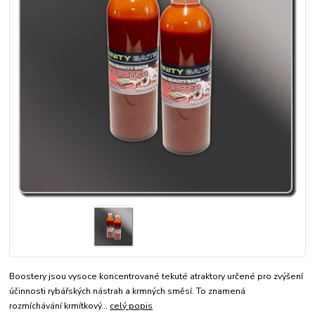
Boostery jsou vysoce koncentrované tekuté atraktory určené pro zvýšení
účinnosti rybářských nástrah a krmných směsí. To znamená
rozmíchávání krmítkový...
celý popis