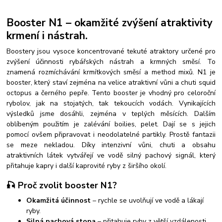
Booster N1 – okamžité zvýšení atraktivity
krmení i nástrah.
Boostery jsou vysoce koncentrované tekuté atraktory určené pro
zvýšení účinnosti rybářských nástrah a krmných směsí.
To
znamená rozmíchávání krmítkových směsí a method mixů. N1 je
booster, který staví zejména na velice atraktivní vůni a chuti squid
octopus a černého pepře. Tento booster je vhodný pro celoroční
rybolov, jak na stojatých, tak tekoucích vodách. Vynikajících
výsledků jsme dosáhli, zejména v teplých měsících. Dalším
oblíbeným použitím je zalévání boilies, pelet. Dají se s jejich
pomocí ovšem připravovat i neodolatelné partikly. Prostě fantazii
se meze nekladou.
Díky intenzivní vůni, chuti a obsahu
atraktivních látek vytvářejí ve vodě silný pachový signál, který
přitahuje kapry i další kaprovité ryby z širšího okolí.
🎣 Proč zvolit booster N1?
Okamžitá účinnost
– rychle se uvolňují ve vodě a lákají
ryby.
Silná pachová stopa
– přitahuje ryby z větší vzdálenosti.