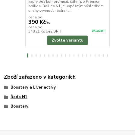
kapry bez kompromisů, sáhni po Premium
intenzivním
boilies. Boilies N1 je úspěšným výsledkem
černého pepř
snahy vyvinout nástrahu...
Ronnie rig ne
cena od
390 Kč
/
ks
170 Kč
cena od
/
ks
Skladem
348,21 Kč
bez DPH
151,79 Kč
be
Zvolte variantu
Zboží zařazeno v kategoriích
Boostery a Liver activy
Řada N1
Boostery