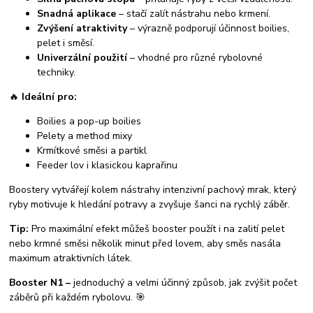
Snadná aplikace
– stačí zalít nástrahu nebo krmení.
Zvýšení atraktivity
– výrazně podporují účinnost boilies,
pelet i směsí.
Univerzální použití
– vhodné pro různé rybolovné
techniky.
🔥
Ideální pro:
Boilies a pop-up boilies
Pelety a method mixy
Krmítkové směsi a partikl
Feeder lov i klasickou kaprařinu
Boostery vytvářejí kolem nástrahy intenzivní pachový mrak, který
ryby motivuje k hledání potravy a zvyšuje šanci na rychlý záběr.
Tip:
Pro maximální efekt můžeš booster použít i na zalití pelet
nebo krmné směsi několik minut před lovem, aby směs nasála
maximum atraktivních látek.
Booster N1 –
jednoduchý a velmi účinný způsob, jak zvýšit počet
záběrů při každém rybolovu. 🎯