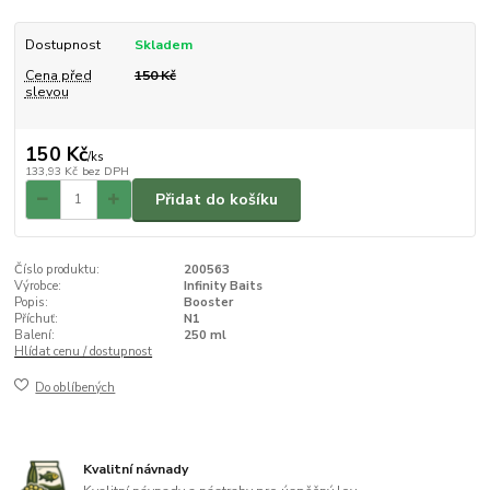
Dostupnost
Skladem
Cena před
150 Kč
slevou
150 Kč
/
ks
133,93 Kč
bez DPH
Přidat do košíku
Číslo produktu:
200563
Výrobce:
Infinity Baits
Popis:
Booster
Příchuť:
N1
Balení:
250 ml
Hlídat cenu / dostupnost
Do oblíbených
Kvalitní návnady