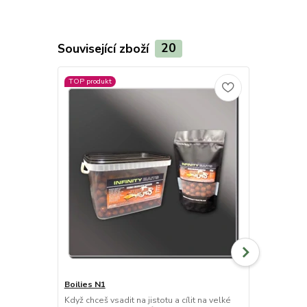
Související zboží
20
TOP produkt
Boilies N1
Pop Up boil
Když chceš vsadit na jistotu a cílit na velké
Vysoce plovo