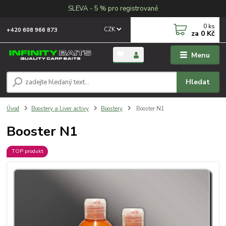
SLEVA - 5 % pro registrované
0
ks
CZK
+420 608 966 873
za
0 Kč
Menu
Hledat
Úvod
Boostery a Liver activy
Boostery
Booster N1
Booster N1
TOP produkt