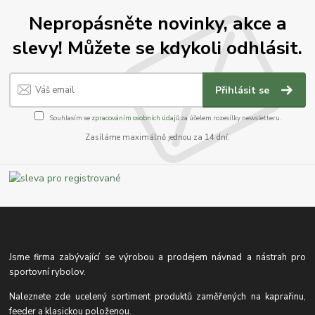
Nepropásněte novinky, akce a
slevy! Můžete se kdykoli odhlásit.
Přihlásit se
Souhlasím se
zpracováním osobních údajů
za účelem rozesílky newsletteru.
Zasíláme maximálně jednou za 14 dní.
Jsme firma zabývající se výrobou a prodejem návnad a nástrah pro
sportovní rybolov.
Naleznete zde ucelený sortiment produktů zaměřených na kaprařinu,
feeder a klasickou položenou.