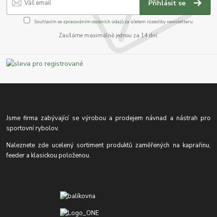
Přihlásit se
Souhlasím se
zpracováním osobních údajů
za účelem rozesílky newsletteru.
Zasíláme maximálně jednou za 14 dní.
Jsme firma zabývající se výrobou a prodejem návnad a nástrah pro
sportovní rybolov.
Naleznete zde ucelený sortiment produktů zaměřených na kaprařinu,
feeder a klasickou položenou.