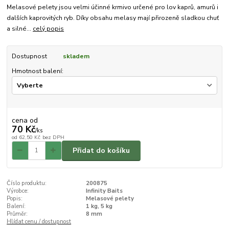
Melasové pelety jsou velmi účinné krmivo určené pro lov kaprů, amurů i
dalších kaprovitých ryb. Díky obsahu melasy mají přirozeně sladkou chuť
a silné...
celý popis
Dostupnost
skladem
Hmotnost balení:
cena od
70 Kč
/
ks
od
62,50 Kč
bez DPH
Přidat do košíku
Číslo produktu:
200875
Výrobce:
Infinity Baits
Popis:
Melasové pelety
Balení:
1 kg, 5 kg
Průměr:
8 mm
Hlídat cenu / dostupnost