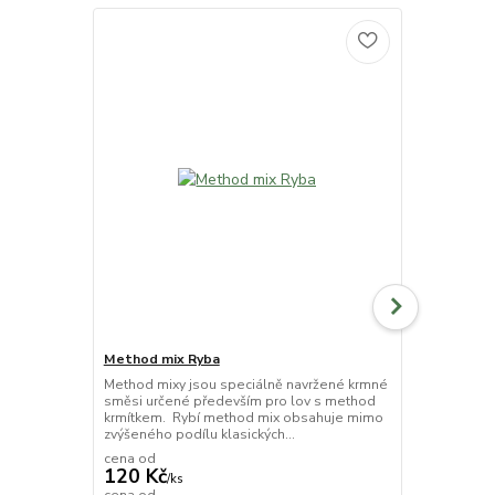
Method mix Ryba
Method mix
Method mixy jsou speciálně navržené krmné
Method mixy
směsi určené především pro lov s method
směsi určen
krmítkem. Rybí method mix obsahuje mimo
krmítkem. O
zvýšeného podílu klasických...
mimo extrudo
cena od
cena od
120 Kč
120 Kč
/
ks
/
ks
cena od
cena od