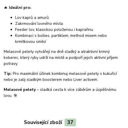
🔥
Ideální pro:
Lov kaprů a amurů
Zakrmování lovného místa
Feeder lov, klasickou položenou i kaprařinu
Kombinaci s boilies, partiklem, method mixem nebo
krmítkovou směsí
Melasové pelety vytvářejí na dně sladký a atraktivní krmný
koberec, který ryby udrží na místě a podpoří jejich aktivní příjem
potravy.
Tip:
Pro maximální účinek kombinuj melasové pelety s kukuřicí
nebo je zalij sladkým boosterem nebo Liver activem.
Melasové pelety
– sladká cesta k více záběrům a úspěšnému
lovu. 🎯
Související zboží
37