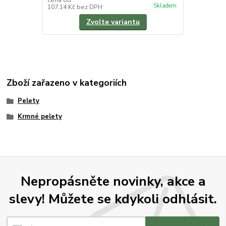
Skladem
107,14 Kč
bez DPH
107,14 Kč
be
Zvolte variantu
Zboží zařazeno v kategoriích
Pelety
Krmné pelety
Nepropásněte novinky, akce a
slevy! Můžete se kdykoli odhlásit.