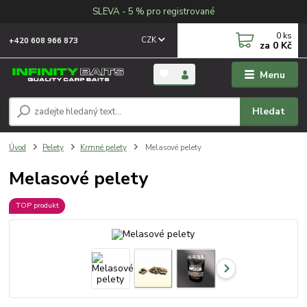
SLEVA - 5 % pro registrované
0
ks
CZK
+420 608 966 873
za
0 Kč
Menu
Hledat
Úvod
Pelety
Krmné pelety
Melasové pelety
Melasové pelety
TOP produkt