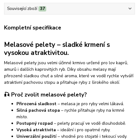
Související zboží
37
Kompletní specifikace
Melasové pelety – sladké krmení s
vysokou atraktivitou.
Melasové pelety jsou velmi účinné krmivo určené pro lov kaprů,
amurů i dalších kaprovitých ryb. Díky obsahu melasy mají
přirozeně sladkou chuť a silné aroma, které ve vodě rychle vytváří
atraktivní pachovou stopu a přitahuje ryby z širokého okolí.
🎣 Proč zvolit melasové pelety?
Přirozená sladkost
– melasa je pro ryby velmi lákavá.
Silná pachová stopa
– rychle přitahuje ryby na krmné
místo.
Postupný rozpad
– pelety pracují ve vodě dlouhodobě.
Vysoká atraktivita
– ideální i pro opatrné ryby.
Univerzální použití
– vhodné pro stojaté i tekoucí vody.