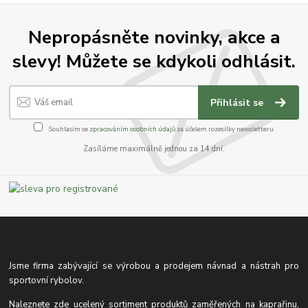
Nepropásněte novinky, akce a
slevy! Můžete se kdykoli odhlásit.
Přihlásit se
Souhlasím se
zpracováním osobních údajů
za účelem rozesílky newsletteru.
Zasíláme maximálně jednou za 14 dní.
Jsme firma zabývající se výrobou a prodejem návnad a nástrah pro
sportovní rybolov.
Naleznete zde ucelený sortiment produktů zaměřených na kaprařinu,