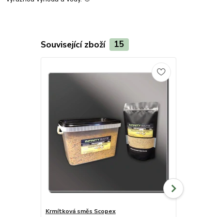
Související zboží
15
Novinka
Krmítková směs Scopex
Sweet boos