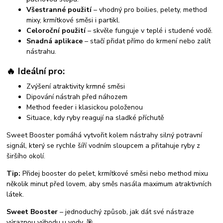
Všestranné použití
– vhodný pro boilies, pelety, method
mixy, krmítkové směsi i partikl.
Celoroční použití
– skvěle funguje v teplé i studené vodě.
Snadná aplikace
– stačí přidat přímo do krmení nebo zalít
nástrahu.
🔥 Ideální pro:
Zvýšení atraktivity krmné směsi
Dipování nástrah před náhozem
Method feeder i klasickou položenou
Situace, kdy ryby reagují na sladké příchutě
Sweet Booster pomáhá vytvořit kolem nástrahy silný potravní
signál, který se rychle šíří vodním sloupcem a přitahuje ryby z
širšího okolí.
Tip:
Přidej booster do pelet, krmítkové směsi nebo method mixu
několik minut před lovem, aby směs nasála maximum atraktivních
látek.
Sweet Booster
– jednoduchý způsob, jak dát své nástraze
výraznou výhodu u vody. 🎯