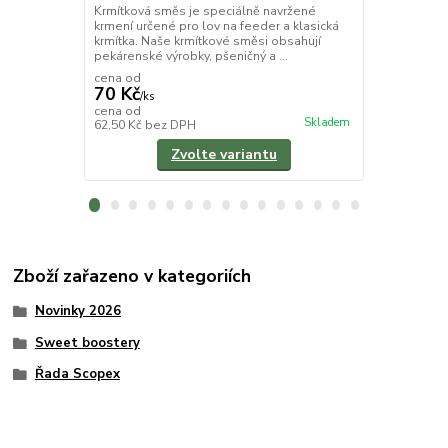
Krmítková směs je speciálně navržené
Scopex je bo
krmení určené pro lov na feeder a klasická
a sladkou ch
krmítka. Naše krmítkové směsi obsahují
vhodný pro c
pekárenské výrobky, pšeničný a ...
stojatých, ta
cena od
70 Kč
/
ks
110 Kč
cena od
/
ks
Skladem
62,50 Kč
bez DPH
98,21 Kč
bez
Zvolte variantu
Zboží zařazeno v kategoriích
Novinky 2026
Sweet boostery
Řada Scopex