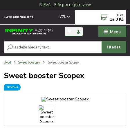
SLEVA - 5 % pro registrované
0
ks
CZK
+420 608 966 873
za
0 Kč
Menu
Hledat
Úvod
Sweet boostery
Sweet booster Scopex
Sweet booster Scopex
Novinka