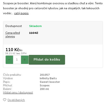
Scopex je booster, který kombinuje ovocnou a sladkou chuť a vůni. Tento
booster je vhodný pro celoroční rybolov, jak na stojatých, tak tekoucích
vodác...
celý popis
Dostupnost
Skladem
Cena před
110 Kč
slevou
110 Kč
/
ks
98,21 Kč
bez DPH
Přidat do košíku
Číslo produktu:
201057
Výrobce:
Infinity Baits
Popis:
Sweet booster
Příchuť:
Scopex
Balení:
200 ml
Hlídat cenu / dostupnost
Do oblíbených