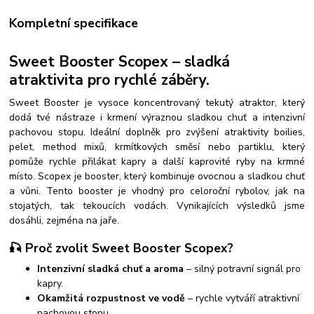
Kompletní specifikace
Sweet Booster Scopex – sladká
atraktivita pro rychlé záběry.
Sweet Booster je vysoce koncentrovaný tekutý atraktor, který
dodá tvé nástraze i krmení výraznou sladkou chuť a intenzivní
pachovou stopu. Ideální doplněk pro zvýšení atraktivity boilies,
pelet, method mixů, krmítkových směsí nebo partiklu, který
pomůže rychle přilákat kapry a další kaprovité ryby na krmné
místo.
Scopex je booster, který kombinuje ovocnou a sladkou chuť
a vůni. Tento booster je vhodný pro celoroční rybolov, jak na
stojatých, tak tekoucích vodách. Vynikajících výsledků jsme
dosáhli, zejména na jaře.
🎣 Proč zvolit Sweet Booster Scopex?
Intenzivní sladká chuť a aroma
– silný potravní signál pro
kapry.
Okamžitá rozpustnost ve vodě
– rychle vytváří atraktivní
pachovou stopu.