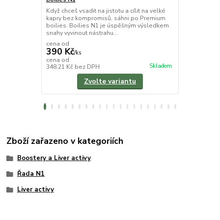
Když chceš vsadit na jistotu a cílit na velké
Vysoce plovo
kapry bez kompromisů, sáhni po Premium
intenzivním
boilies. Boilies N1 je úspěšným výsledkem
černého pepř
snahy vyvinout nástrahu...
Ronnie rig ne
cena od
390 Kč
/
ks
170 Kč
cena od
/
ks
Skladem
348,21 Kč
bez DPH
151,79 Kč
be
Zvolte variantu
Zboží zařazeno v kategoriích
Boostery a Liver activy
Řada N1
Liver activy