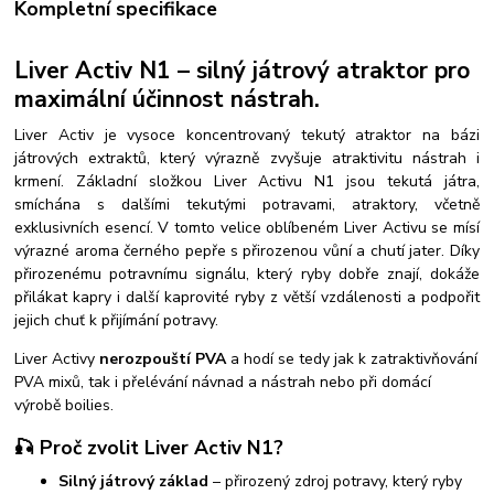
Kompletní specifikace
Liver Activ N1 – silný játrový atraktor pro
maximální účinnost nástrah.
Liver Activ je vysoce koncentrovaný tekutý atraktor na bázi
játrových extraktů, který výrazně zvyšuje atraktivitu nástrah i
krmení.
Základní složkou Liver Activu N1 jsou tekutá játra,
smíchána s dalšími tekutými potravami, atraktory, včetně
exklusivních esencí. V tomto velice oblíbeném Liver Activu se mísí
výrazné aroma černého pepře s přirozenou vůní a chutí jater.
Díky
přirozenému potravnímu signálu, který ryby dobře znají, dokáže
přilákat kapry i další kaprovité ryby z větší vzdálenosti a podpořit
jejich chuť k přijímání potravy.
Liver Activy
nerozpouští PVA
a hodí se tedy jak k zatraktivňování
PVA mixů, tak i přelévání návnad a nástrah nebo při domácí
výrobě boilies.
🎣 Proč zvolit Liver Activ N1?
Silný játrový základ
– přirozený zdroj potravy, který ryby