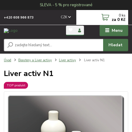
SLEVA - 5 % pro registrované
0
ks
CZK
+420 608 966 873
za
0 Kč
Menu
Hledat
Úvod
Boostery a Liver activy
Liver activy
Liver activ N1
Liver activ N1
TOP produkt