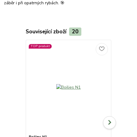
záběr i při opatrných rybách. 🎯
Související zboží
20
TOP produkt
Boilies N1
Pop Up boil