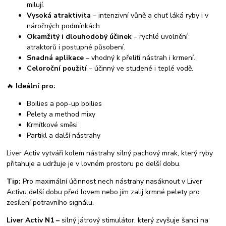
milují.
Vysoká atraktivita
– intenzivní vůně a chuť láká ryby i v
náročných podmínkách.
Okamžitý i dlouhodobý účinek
– rychlé uvolnění
atraktorů i postupné působení.
Snadná aplikace
– vhodný k přelití nástrah i krmení.
Celoroční použití
– účinný ve studené i teplé vodě.
🔥
Ideální pro:
Boilies a pop-up boilies
Pelety a method mixy
Krmítkové směsi
Partikl a další nástrahy
Liver Activ vytváří kolem nástrahy silný pachový mrak, který ryby
přitahuje a udržuje je v lovném prostoru po delší dobu.
Tip:
Pro maximální účinnost nech nástrahy nasáknout v Liver
Activu delší dobu před lovem nebo jím zalij krmné pelety pro
zesílení potravního signálu.
Liver Activ N1 –
silný játrový stimulátor, který zvyšuje šanci na