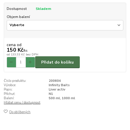
Dostupnost
Skladem
Objem balení
cena od
150 Kč
/
ks
od
133,93 Kč
bez DPH
Přidat do košíku
Číslo produktu:
200604
Výrobce:
Infinity Baits
Popis:
Liver activ
Příchuť:
N1
Balení:
500 ml, 1000 ml
Hlídat cenu / dostupnost
Do oblíbených