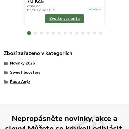
70 Kč
/
ks
120 Kč
cena od
/
ks
Skladem
62,50 Kč
bez DPH
107,14 Kč
be
Zvolte variantu
Zboží zařazeno v kategoriích
Novinky 2026
Sweet boostery
Řada Anýz
Nepropásněte novinky, akce a
slevy! Můžete se kdykoli odhlásit.