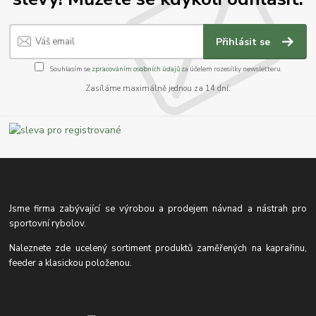
Přihlásit se
Souhlasím se
zpracováním osobních údajů
za účelem rozesílky newsletteru.
Zasíláme maximálně jednou za 14 dní.
Jsme firma zabývající se výrobou a prodejem návnad a nástrah pro
sportovní rybolov.
Naleznete zde ucelený sortiment produktů zaměřených na kaprařinu,
feeder a klasickou položenou.