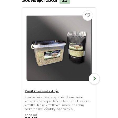
Související zboží
13
Novinka
Krmítková směs Anýz
Feeder Pop 
Krmítková směs je speciálně navržené
Plovoucí boi
krmení určené pro lov na feeder a klasická
speciálně na
krmítka. Naše krmítkové směsi obsahují
vztlakem. Aný
pekárenské výrobky, pšeničný a ...
rybami velmi
cena od