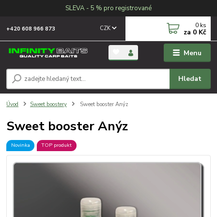
SLEVA - 5 % pro registrované
0
ks
CZK
+420 608 966 873
za
0 Kč
Menu
Hledat
Úvod
Sweet boostery
Sweet booster Anýz
Sweet booster Anýz
Novinka
TOP produkt