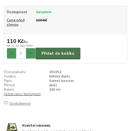
Dostupnost
Skladem
Cena před
110 Kč
slevou
110 Kč
/
ks
98,21 Kč
bez DPH
Přidat do košíku
Číslo produktu:
201052
Výrobce:
Infinity Baits
Popis:
Sweet booster
Příchuť:
Anýz
Balení:
200 ml
Hlídat cenu / dostupnost
Do oblíbených
Kvalitní návnady