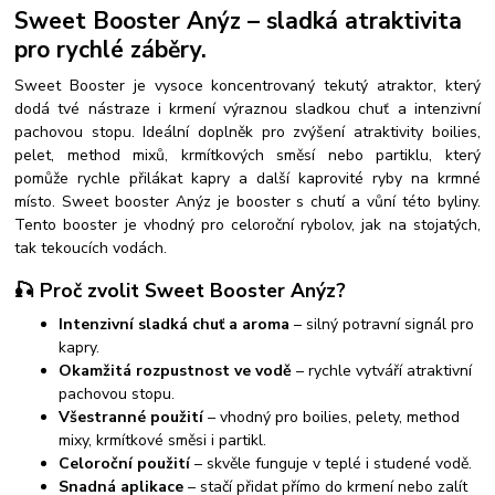
Sweet Booster Anýz – sladká atraktivita
pro rychlé záběry.
Sweet Booster je vysoce koncentrovaný tekutý atraktor, který
dodá tvé nástraze i krmení výraznou sladkou chuť a intenzivní
pachovou stopu. Ideální doplněk pro zvýšení atraktivity boilies,
pelet, method mixů, krmítkových směsí nebo partiklu, který
pomůže rychle přilákat kapry a další kaprovité ryby na krmné
místo.
Sweet booster Anýz je booster s chutí a vůní této byliny.
Tento booster je vhodný pro celoroční rybolov, jak na stojatých,
tak tekoucích vodách.
🎣 Proč zvolit Sweet Booster Anýz?
Intenzivní sladká chuť a aroma
– silný potravní signál pro
kapry.
Okamžitá rozpustnost ve vodě
– rychle vytváří atraktivní
pachovou stopu.
Všestranné použití
– vhodný pro boilies, pelety, method
mixy, krmítkové směsi i partikl.
Celoroční použití
– skvěle funguje v teplé i studené vodě.
Snadná aplikace
– stačí přidat přímo do krmení nebo zalít