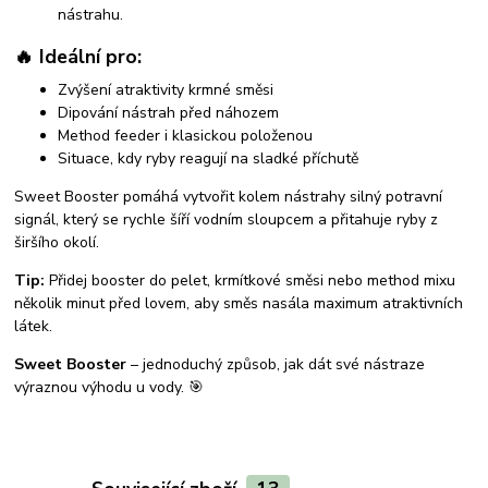
nástrahu.
🔥 Ideální pro:
Zvýšení atraktivity krmné směsi
Dipování nástrah před náhozem
Method feeder i klasickou položenou
Situace, kdy ryby reagují na sladké příchutě
Sweet Booster pomáhá vytvořit kolem nástrahy silný potravní
signál, který se rychle šíří vodním sloupcem a přitahuje ryby z
širšího okolí.
Tip:
Přidej booster do pelet, krmítkové směsi nebo method mixu
několik minut před lovem, aby směs nasála maximum atraktivních
látek.
Sweet Booster
– jednoduchý způsob, jak dát své nástraze
výraznou výhodu u vody. 🎯