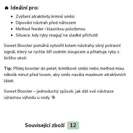
🔥 Ideální pro:
Zvýšení atraktivity krmné směsi
Dipování nástrah před náhozem
Method feeder i klasickou položenou
Situace, kdy ryby reagují na sladké příchutě
Sweet Booster pomáhá vytvořit kolem nástrahy silný potravní
signál, který se rychle šíří vodním sloupcem a přitahuje ryby z
širšího okolí.
Tip:
Přidej booster do pelet, krmítkové směsi nebo method mixu
několik minut před lovem, aby směs nasála maximum atraktivních
látek.
Sweet Booster – jednoduchý způsob, jak dát své nástraze
výraznou výhodu u vody. 🎯
Související zboží
12