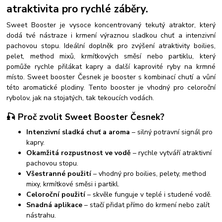
atraktivita pro rychlé záběry.
Sweet Booster je vysoce koncentrovaný tekutý atraktor, který
dodá tvé nástraze i krmení výraznou sladkou chuť a intenzivní
pachovou stopu. Ideální doplněk pro zvýšení atraktivity boilies,
pelet, method mixů, krmítkových směsí nebo partiklu, který
pomůže rychle přilákat kapry a další kaprovité ryby na krmné
místo.
Sweet booster Česnek je booster s kombinací chutí a vůní
této aromatické plodiny. Tento booster je vhodný pro celoroční
rybolov, jak na stojatých, tak tekoucích vodách.
🎣 Proč zvolit Sweet Booster Česnek?
Intenzivní sladká chuť a aroma
– silný potravní signál pro
kapry.
Okamžitá rozpustnost ve vodě
– rychle vytváří atraktivní
pachovou stopu.
Všestranné použití
– vhodný pro boilies, pelety, method
mixy, krmítkové směsi i partikl.
Celoroční použití
– skvěle funguje v teplé i studené vodě.
Snadná aplikace
– stačí přidat přímo do krmení nebo zalít
nástrahu.