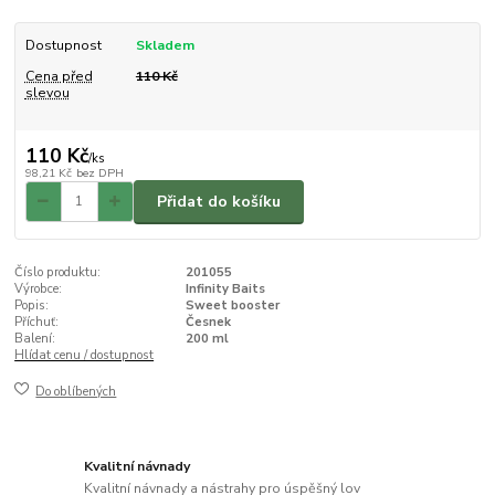
Dostupnost
Skladem
Cena před
110 Kč
slevou
110 Kč
/
ks
98,21 Kč
bez DPH
Přidat do košíku
Číslo produktu:
201055
Výrobce:
Infinity Baits
Popis:
Sweet booster
Příchuť:
Česnek
Balení:
200 ml
Hlídat cenu / dostupnost
Do oblíbených
Kvalitní návnady
Kvalitní návnady a nástrahy pro úspěšný lov