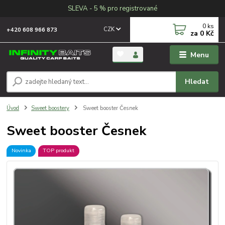
SLEVA - 5 % pro registrované
0
ks
CZK
+420 608 966 873
za
0 Kč
Menu
Hledat
Úvod
Sweet boostery
Sweet booster Česnek
Sweet booster Česnek
Novinka
TOP produkt