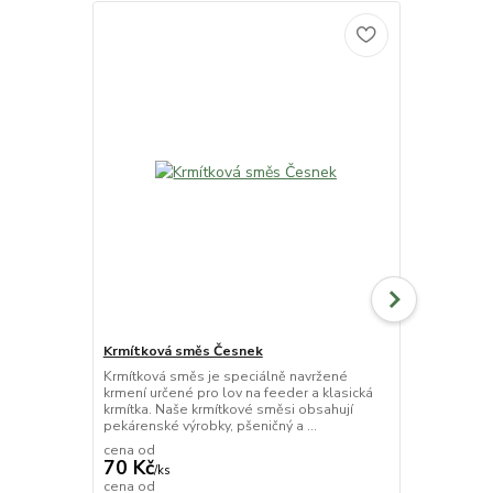
Novinka
Krmítková směs Česnek
Feeder Pop 
Krmítková směs je speciálně navržené
Plovoucí boi
krmení určené pro lov na feeder a klasická
speciálně na
krmítka. Naše krmítkové směsi obsahují
vztlakem. Če
pekárenské výrobky, pšeničný a ...
této tradiční 
cena od
70 Kč
/
ks
120 Kč
cena od
/
ks