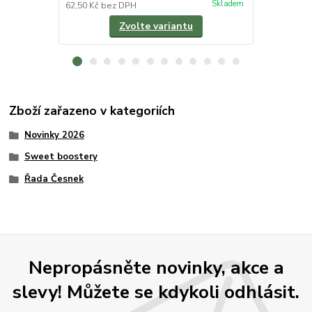
Skladem
62,50 Kč
bez DPH
107,14 Kč
be
Zvolte variantu
Zboží zařazeno v kategoriích
Novinky 2026
Sweet boostery
Řada Česnek
Nepropásněte novinky, akce a
slevy! Můžete se kdykoli odhlásit.