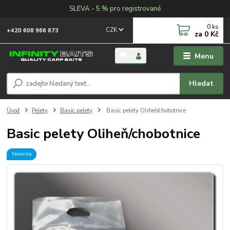
SLEVA - 5 % pro registrované
0
ks
CZK
+420 608 966 873
za
0 Kč
Menu
Hledat
Úvod
Pelety
Basic pelety
Basic pelety Oliheň/chobotnice
Basic pelety Oliheň/chobotnice
Novinka