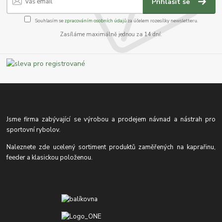
Přihlásit se
Souhlasím se
zpracováním osobních údajů
za účelem rozesílky newsletteru.
Zasíláme maximálně jednou za 14 dní.
Jsme firma zabývající se výrobou a prodejem návnad a nástrah pro
sportovní rybolov.
Naleznete zde ucelený sortiment produktů zaměřených na kaprařinu,
feeder a klasickou položenou.