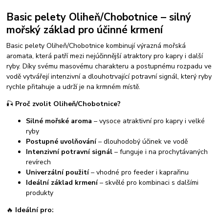
Basic pelety Oliheň/Chobotnice – silný
mořský základ pro účinné krmení
Basic pelety Oliheň/Chobotnice kombinují výrazná mořská
aromata, která patří mezi nejúčinnější atraktory pro kapry i další
ryby. Díky svému masovému charakteru a postupnému rozpadu ve
vodě vytvářejí intenzivní a dlouhotrvající potravní signál, který ryby
rychle přitahuje a udrží je na krmném místě.
🎣
Proč zvolit Oliheň/Chobotnice?
Silné mořské aroma
– vysoce atraktivní pro kapry i velké
ryby
Postupné uvolňování
– dlouhodobý účinek ve vodě
Intenzivní potravní signál
– funguje i na prochytávaných
revírech
Univerzální použití
– vhodné pro feeder i kaprařinu
Ideální základ krmení
– skvělé pro kombinaci s dalšími
produkty
🔥
Ideální pro: