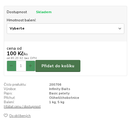
Dostupnost
Skladem
Hmotnost balení:
cena od
100 Kč
/
ks
od
89,29 Kč
bez DPH
Přidat do košíku
Číslo produktu:
200706
Výrobce:
Infinity Baits
Popis:
Basic pelety
Příchuť:
Oliheň/chobotnice
Balení:
1 kg, 5 kg
Hlídat cenu / dostupnost
Do oblíbených