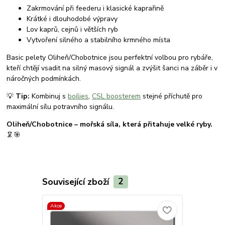
Zakrmování při feederu i klasické kaprařině
Krátké i dlouhodobé výpravy
Lov kaprů, cejnů i větších ryb
Vytvoření silného a stabilního krmného místa
Basic pelety Oliheň/Chobotnice jsou perfektní volbou pro rybáře,
kteří chtějí vsadit na silný masový signál a zvýšit šanci na záběr i v
náročných podmínkách.
💡
Tip:
Kombinuj s
boilies
,
CSL boosterem
stejné příchutě pro
maximální sílu potravního signálu.
Oliheň/Chobotnice – mořská síla, která přitahuje velké ryby.
🦑🎯
Související zboží
2
Akce
Novinka