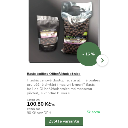
- 16 %
Basic boilies Oliheň/chobotnice
CSL booster
Hledáš cenově dostupné, ale účinné boilies
CSL Booster
pro běžné chytání i masivní krmení? Basic
Liquor) je vy
boilies Oliheň/chobotnice má masovou
přírodní bázi
příchuť, je vhodné k lovu s ...
nástrah i krm
cena od
100,80 Kč
/
ks
130 Kč
cena od
/
ks
Skladem
90 Kč
bez DPH
116,07 Kč
be
Zvolte variantu